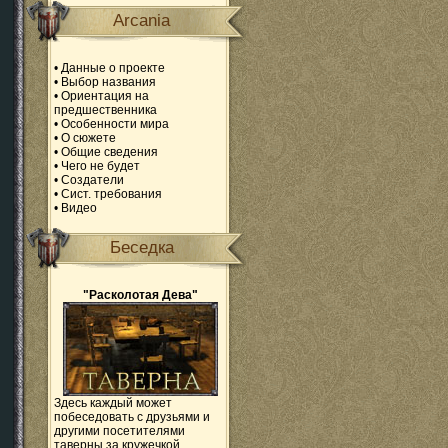
Arcania
•
Данные о проекте
•
Выбор названия
•
Ориентация на
предшественника
•
Особенности мира
•
О сюжете
•
Общие сведения
•
Чего не будет
•
Создатели
•
Сист. требования
•
Видео
Беседка
"Расколотая Дева"
Здесь каждый может
побеседовать с друзьями и
другими посетителями
таверны за кружечкой