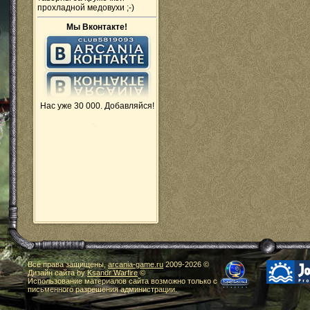
прохладной медовухи ;-)
Мы Вконтакте!
Нас уже 30 000. Добавляйся!
Все права защищены,
arcania-game.ru
2009-
2026 ©
Дизайн сайта by
Ksandr Warfire
©
Использование материалов сайта возможно только с
письменного разрешения администрации.