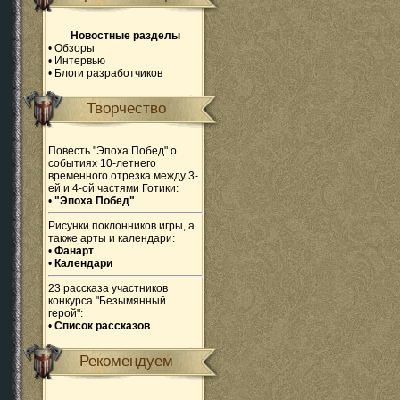
Новостные разделы
•
Обзоры
•
Интервью
•
Блоги разработчиков
Творчество
Повесть "Эпоха Побед" о
событиях 10-летнего
временного отрезка между 3-
ей и 4-ой частями Готики:
•
"Эпоха Побед"
Рисунки поклонников игры, а
также арты и календари:
•
Фанарт
•
Календари
23 рассказа участников
конкурса "Безымянный
герой":
•
Список рассказов
Рекомендуем