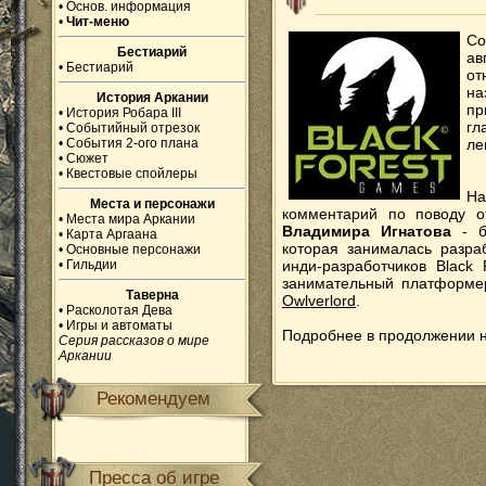
•
Основ. информация
•
Чит-меню
Со
Бестиарий
ав
•
Бестиарий
от
на
История Аркании
пр
•
История Робара III
г
•
Событийный отрезок
•
События 2-ого плана
ле
•
Сюжет
•
Квестовые спойлеры
Н
Места и персонажи
комментарий по поводу от
•
Места мира Аркании
Владимира Игнатова
- б
•
Карта Аргаана
которая занималась разра
•
Основные персонажи
•
Гильдии
инди-разработчиков Black
занимательный платформ
Таверна
Owlverlord
.
•
Расколотая Дева
•
Игры и автоматы
Подробнее в продолжении н
Серия рассказов о мире
Аркании
Рекомендуем
Пресса об игре