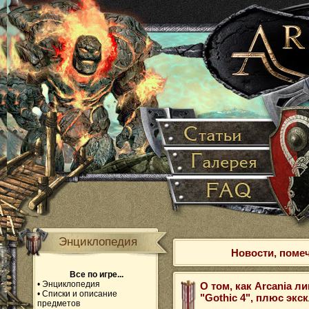
Энциклопедия
Новости, поме
Все по игре...
•
Энциклопедия
О том, как Arcania 
•
Списки и описание
"Gothic 4", плюс эк
предметов