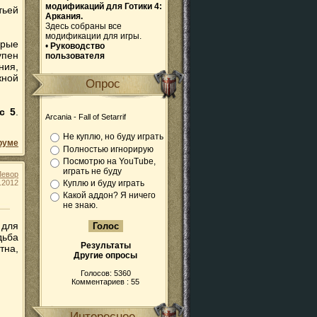
модификаций для Готики 4:
тьей
Аркания.
Здесь собраны все
модификации для игры.
арые
•
Руководство
упен
пользователя
ния,
жной
Опрос
c 5
.
Arcania - Fall of Setarrif
Не куплю, но буду играть
руме
Полностью игнорирую
Посмотрю на YouTube,
играть не буду
Левор
.2012
Куплю и буду играть
Какой аддон? Я ничего
не знаю.
 для
дьба
Результаты
тна,
Другие опросы
Голосов: 5360
Комментариев : 55
Интересное