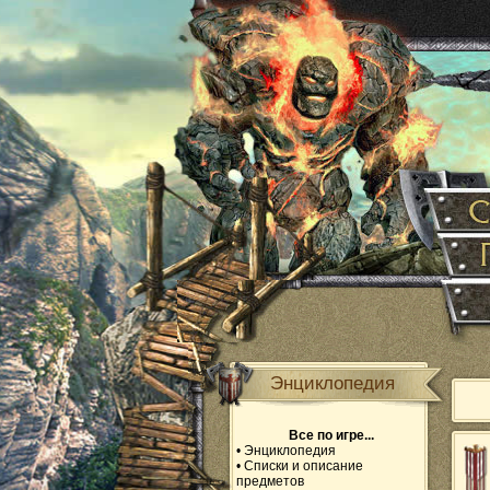
Энциклопедия
Все по игре...
•
Энциклопедия
•
Списки и описание
предметов