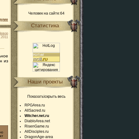
Человек на сайте:64
руме
Статистика
Левор
.2011
ьное
н из
Наши проекты
Показать\скрыть весь
RPGArea.ru
AllSacred.ru
Witcher.net.ru
DiabloArea.net
RisenGame.ru
AllDisciples.ru
но
кт
DragonAge-area