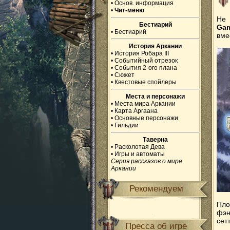
•
Основ. информация
•
Чит-меню
Не 
Бестиарий
Ga
•
Бестиарий
вме
История Аркании
•
История Робара III
•
Событийный отрезок
•
События 2-ого плана
•
Сюжет
•
Квестовые спойлеры
Места и персонажи
•
Места мира Аркании
•
Карта Аргаана
•
Основные персонажи
•
Гильдии
Таверна
•
Расколотая Дева
•
Игры и автоматы
Серия рассказов о мире
Аркании
Рекомендуем
Пло
фэн
сет
Пресса об игре