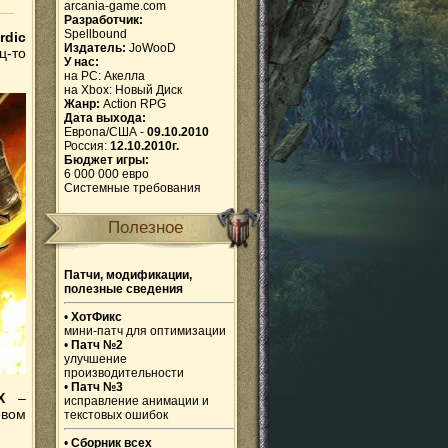
arcania-game.com
Разработчик:
Spellbound
rdic
Издатель:
JoWooD
ц-то
У нас:
на PC:
Акелла
на Xbox:
Новый Диск
Жанр:
Action RPG
Дата выхода:
Европа/США -
09.10.2010
Россия:
12.10.2010г.
Бюджет игры:
6 000 000 евро
Системные требования
Полезное
Патчи, модификации,
полезные сведения
•
ХотФикс
мини-патч для оптимизации
•
Патч №2
улучшение
производительности
•
Патч №3
X
–
исправление анимации и
овом
текстовых ошибок
•
Сборник всех