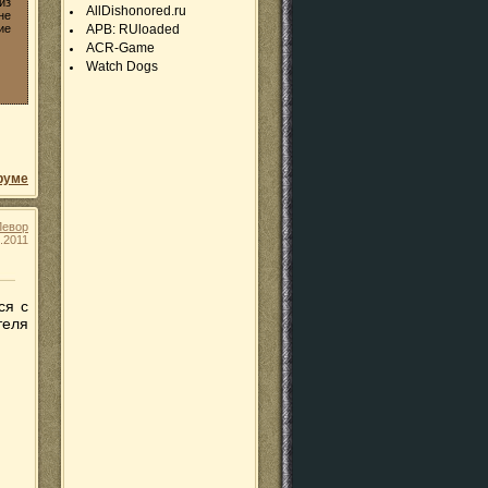
из
AllDishonored.ru
не
ие
APB: RUloaded
ACR-Game
Watch Dogs
руме
Левор
.2011
ся с
теля