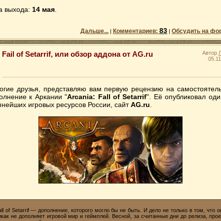
а выхода:
14 мая
.
83
Дальше...
Комментариев:
Обсудить на фо
|
|
Fail of Setarrif, или обзор аддона от AG.ru
Автор
05.11
огие друзья, представляю вам первую рецензию на самостоятел
олнение к Аркании "
Arcania: Fall of Setarrif
". Её опубликовал оди
пнейших игровых ресурсов России, сайт
AG.ru
.
all of Setarrif — дополнение, которого могло бы не быть. И дело не только в том, что о
икак не дополняет игровой мир и геймплей. Весной, за считанные дни до релиза, прое