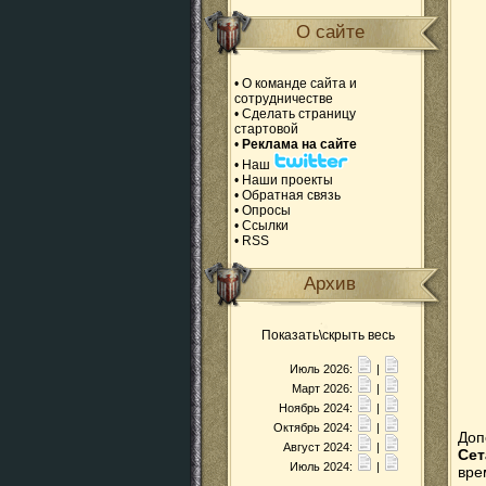
О сайте
•
О команде сайта и
сотрудничестве
•
Сделать страницу
стартовой
•
Реклама на сайте
•
Наш
•
Наши проекты
•
Обратная связь
•
Опросы
•
Ссылки
•
RSS
Архив
Показать\скрыть весь
Июль 2026:
|
Март 2026:
|
Ноябрь 2024:
|
Октябрь 2024:
|
До
Август 2024:
|
Се
Июль 2024:
|
вре