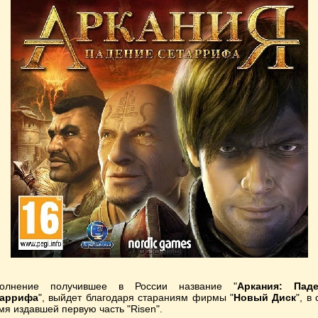
полнение получившее в России название "
Аркания: Паде
таррифа
", выйдет благодаря стараниям фирмы "
Новый Диск
", в
мя издавшей первую часть "Risen".