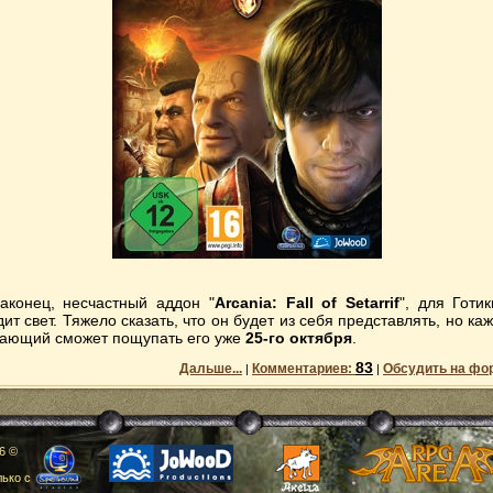
аконец, несчастный аддон "
Arcania: Fall of Setarrif
", для Готик
дит свет. Тяжело сказать, что он будет из себя представлять, но ка
ающий сможет пощупать его уже
25-го октября
.
83
Дальше...
Комментариев:
Обсудить на фо
|
|
6 ©
ько с