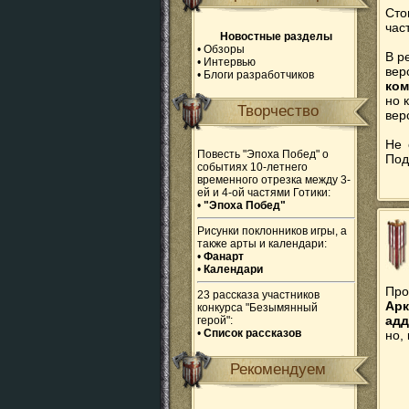
Сто
час
Новостные разделы
•
Обзоры
В р
•
Интервью
ве
•
Блоги разработчиков
ком
но 
Творчество
вер
Не 
Повесть "Эпоха Побед" о
Под
событиях 10-летнего
временного отрезка между 3-
ей и 4-ой частями Готики:
•
"Эпоха Побед"
Рисунки поклонников игры, а
также арты и календари:
•
Фанарт
•
Календари
Про
23 рассказа участников
Арк
конкурса "Безымянный
ад
герой":
•
Список рассказов
но,
Рекомендуем