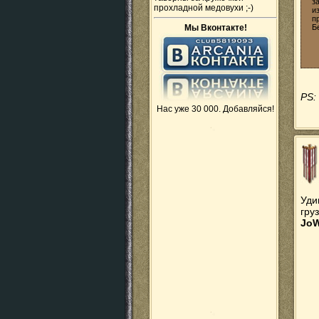
з
прохладной медовухи ;-)
и
п
Мы Вконтакте!
Б
PS:
Нас уже 30 000. Добавляйся!
Уди
гру
Jo