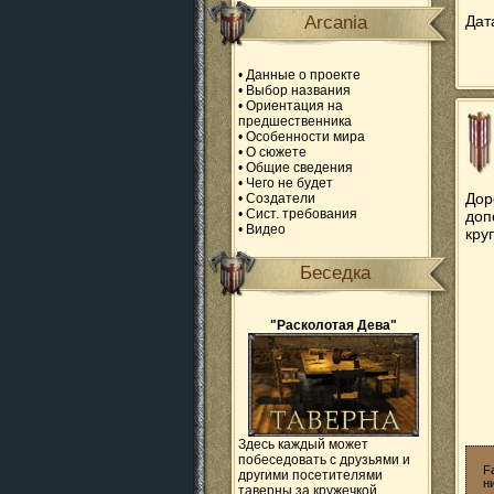
Arcania
Дат
•
Данные о проекте
•
Выбор названия
•
Ориентация на
предшественника
•
Особенности мира
•
О сюжете
•
Общие сведения
•
Чего не будет
Дор
•
Создатели
•
Сист. требования
доп
•
Видео
кру
Беседка
"Расколотая Дева"
Здесь каждый может
побеседовать с друзьями и
F
другими посетителями
н
таверны за кружечкой