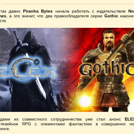
так давно
Piranha Bytes
начала работать с издательством
No
mes
, а это значит, что два правообладателя серии
Gothic
наконе
сте.
дами их совместного сотрудничества уже стал анонс
ELE
тезийное RPG с элементами фантастики в совершенно н
тинге.