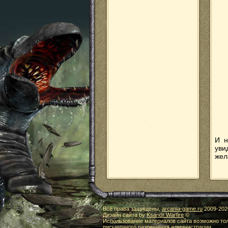
И н
уви
жел
Все права защищены,
arcania-game.ru
2009-
202
Дизайн сайта by
Ksandr Warfire
©
Использование материалов сайта возможно тол
письменного разрешения администрации.