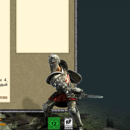
и 4,
ждый
руме