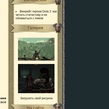
Винрейт героев Dota 2: как
читать статистику и не
облажаться с пиком
Галерея
ние
Загрузить свой рисунок
 своё
На сайте