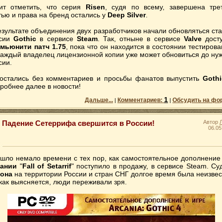
ит отметить, что серия
Risen
, судя по всему, завершена тре
тью и права на бренд остались у
Deep Silver
.
езультате объединения двух разработчиков начали обновляться ст
рсии
Gothic
в сервисе
Steam
. Так, отныне в сервисе
Valve
дост
мьюнити патч 1.75
, пока что он находится в состоянии тестирова
каждый владелец лицензионной копии уже может обновиться до ну
сии.
остались без комментариев и просьбы фанатов выпустить
Gothi
робнее далее в новости!
1
Дальше...
Комментариев:
Обсудить на фо
|
|
Падение Сетеррифа свершится в России!
Автор
06.05
шло немало времени с тех пор, как самостоятельное дополнение
ании
"
Fall of Setarrif
" поступило в продажу, в сервисе Steam. Су
дона
на территории России и стран СНГ долгое время была неизвес
 как выясняется, люди переживали зря.