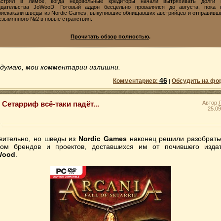
астрял в лимбе, когда недовольные кредиторы начали вытряхивать долги 
здательства JoWooD. Готовый аддон бесцельно провалялся до августа, пока 
рискакали шведы из Nordic Games, выкупившие обнищавших австрийцев и отправивш
езымянного №2 в новые странствия.
Прочитать обзор полностью
.
 думаю, мои комментарии излишни.
46
Комментариев:
Обсудить на фо
|
Сетарриф всё-таки падёт...
Автор
25.09
вительно, но шведы из
Nordic Games
наконец решили разобрать
зом брендов и проектов, доставшихся им от почившего изда
Wood
.