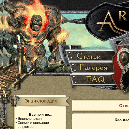
Энциклопедия
Отве
Все по игре...
•
Энциклопедия
Как ва
•
Списки и описание
предметов