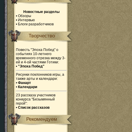
Новостные разделы
•
Обзоры
•
Интервью
•
Блоги разработчиков
Творчество
Повесть "Эпоха Побед" о
событиях 10-летнего
временного отрезка между 3-
ей и 4-ой частями Готики:
•
"Эпоха Побед"
Рисунки поклонников игры, а
также арты и календари:
•
Фанарт
•
Календари
23 рассказа участников
конкурса "Безымянный
герой":
•
Список рассказов
Рекомендуем