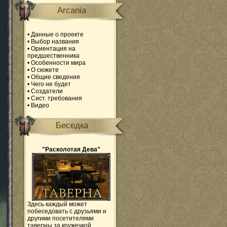
Arcania
•
Данные о проекте
•
Выбор названия
•
Ориентация на
предшественника
•
Особенности мира
•
О сюжете
•
Общие сведения
•
Чего не будет
•
Создатели
•
Сист. требования
•
Видео
Беседка
"Расколотая Дева"
Здесь каждый может
побеседовать с друзьями и
другими посетителями
таверны за кружечкой