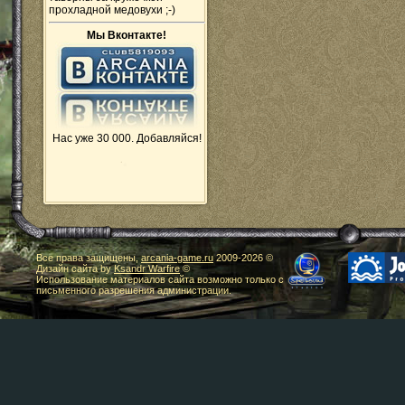
прохладной медовухи ;-)
Мы Вконтакте!
Нас уже 30 000. Добавляйся!
Все права защищены,
arcania-game.ru
2009-
2026 ©
Дизайн сайта by
Ksandr Warfire
©
Использование материалов сайта возможно только с
письменного разрешения администрации.