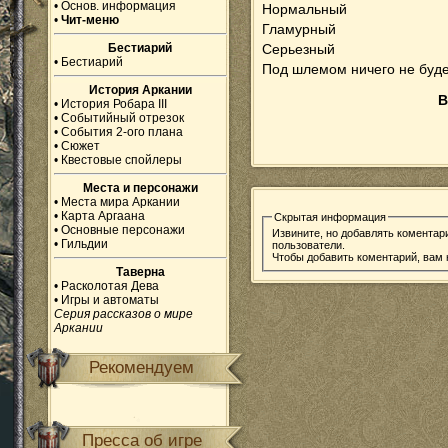
•
Основ. информация
Нормальный
•
Чит-меню
Гламурный
Бестиарий
Серьезный
•
Бестиарий
Под шлемом ничего не буде
История Аркании
В
•
История Робара III
•
Событийный отрезок
•
События 2-ого плана
•
Сюжет
•
Квестовые спойлеры
Места и персонажи
•
Места мира Аркании
•
Карта Аргаана
Скрытая информация
•
Основные персонажи
Извините, но добавлять коментар
•
Гильдии
пользователи.
Чтобы добавить коментарий, вам
Таверна
•
Расколотая Дева
•
Игры и автоматы
Серия рассказов о мире
Аркании
Рекомендуем
Пресса об игре