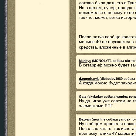
должна была дать его в Туш
Но в целом, супер, правда 
подземелья я почему то не 
так что, может, ветка истори
После патча вообще красо
меньше 40 не опускается в 
средства, вложенные в апг
Marikys
(MONOLYT1 собака ukr точка
В сетарриф можно будет за
dangerhawk
(dlebedev1980 собака m
А когда можно будет заходи
Gatz
(skylarker собака yandex точка
Ну да, игра уже совсем не т
элементами РПГ...
Bezyan
(newline собака yandex точк
Ну в общем прошел я наконе
Печально как-то..так испог
приписку готика 4? маркети