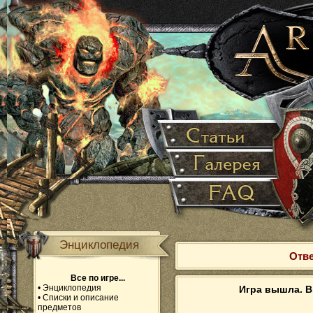
Энциклопедия
Отве
Все по игре...
•
Энциклопедия
Игра вышла. В
•
Списки и описание
предметов