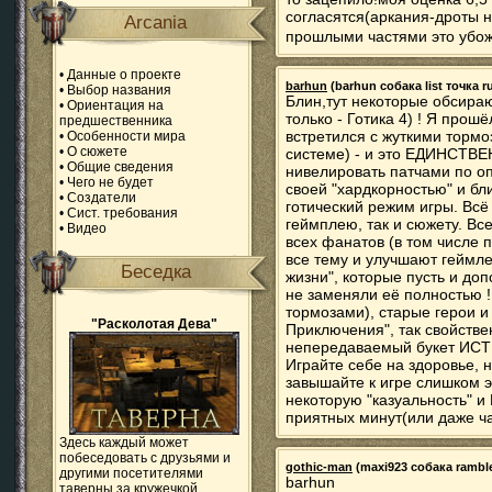
согласятся(аркания-дроты 
Arcania
прошлыми частями это убо
•
Данные о проекте
barhun
(barhun собака list точка ru
•
Выбор названия
Блин,тут некоторые обсираю
•
Ориентация на
только - Готика 4) ! Я прош
предшественника
встретился с жуткими тормо
•
Особенности мира
•
О сюжете
системе) - и это ЕДИНСТВЕ
•
Общие сведения
нивелировать патчами по о
•
Чего не будет
своей "хардкорностью" и бл
•
Создатели
готический режим игры. Всё
•
Сист. требования
геймплею, так и сюжету. Вс
•
Видео
всех фанатов (в том числе по
все тему и улучшают геймле
Беседка
жизни", которые пусть и до
не заменяли её полностью !
тормозами), старые герои 
"Расколотая Дева"
Приключения", так свойствен
непередаваемый букет ИСТ
Играйте себе на здоровье, 
завышайте к игре слишком 
некоторую "казуальность" и
приятных минут(или даже час
Здесь каждый может
побеседовать с друзьями и
gothic-man
(maxi923 собака rambler
другими посетителями
barhun
таверны за кружечкой