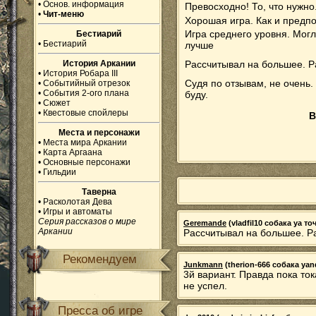
•
Основ. информация
Превосходно! То, что нужно
•
Чит-меню
Хорошая игра. Как и предп
Игра среднего уровня. Могл
Бестиарий
•
Бестиарий
лучше
История Аркании
Рассчитывал на большее. Р
•
История Робара III
Судя по отзывам, не очень.
•
Событийный отрезок
•
События 2-ого плана
буду.
•
Сюжет
•
Квестовые спойлеры
В
Места и персонажи
•
Места мира Аркании
•
Карта Аргаана
•
Основные персонажи
•
Гильдии
Таверна
•
Расколотая Дева
•
Игры и автоматы
Серия рассказов о мире
Geremande
(vladfil10 собака ya точ
Аркании
Рассчитывал на большее. Р
Рекомендуем
Junkmann
(therion-666 собака yand
3й вариант. Правда пока то
не успел.
Пресса об игре