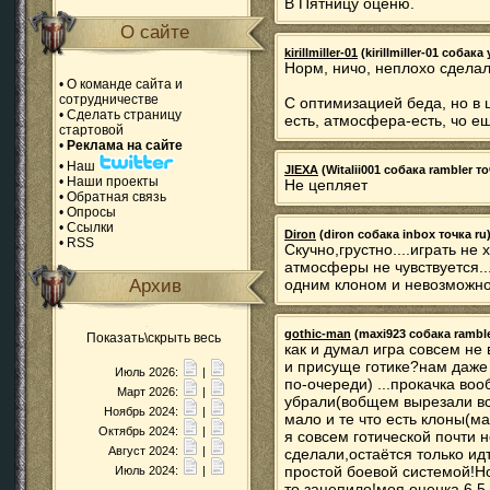
В Пятницу оценю.
О сайте
kirillmiller-01
(kirillmiller-01 собака
Норм, ничо, неплохо сделал
•
О команде сайта и
сотрудничестве
С оптимизацией беда, но в 
•
Сделать страницу
есть, атмосфера-есть, чо е
стартовой
•
Реклама на сайте
•
Наш
JIEXA
(Witalii001 собака rambler то
•
Наши проекты
Не цепляет
•
Обратная связь
•
Опросы
•
Ссылки
Diron
(diron собака inbox точка ru)
•
RSS
Скучно,грустно....играть не 
атмосферы не чувствуется..
Архив
одним клоном и невозможно
gothic-man
(maxi923 собака rambler
Показать\скрыть весь
как и думал игра совсем не 
и присуще готике?нам даже
Июль 2026:
|
по-очереди) ...прокачка воо
Март 2026:
|
убрали(вобщем вырезали всё)
Ноябрь 2024:
|
мало и те что есть клоны(
Октябрь 2024:
|
я совсем готической почти 
Август 2024:
|
сделали,остаётся только ид
простой боевой системой!Но 
Июль 2024:
|
то зацепило!моя оценка 6,5 