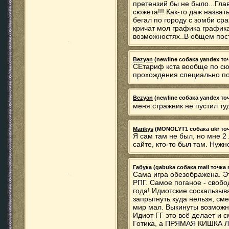
претензий бы не было...Гла
сюжета!!! Как-то даж назват
бегал по городу с зомби ср
кричат мол графика графика.
возможностях..В общем пост
Bezyan
(newline собака yandex точк
СЕтариф кста вообще по сю
прохождения специально п
Bezyan
(newline собака yandex точк
меня стражник не пустил т
Marikys
(MONOLYT1 собака ukr точка
Я сам там не был, но мне 2
сайте, кто-то был там. Нужн
Габука
(gabuka собака mail точка r
Сама игра обезображена. Э
РПГ. Самое поганое - своб
года! Идиотские соскальзыв
запрыгнуть куда нельзя, сме
мир мал. Выкинуты возможнос
Идиот ГГ это всё делает и с
Готика, а ПРЯМАЯ КИШКА Л