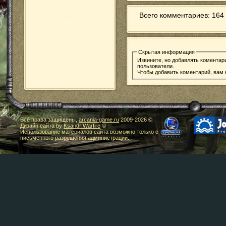
Всего комментариев: 164 
Скрытая информация
Извините, но добавлять коментар
пользователи.
Чтобы добавить коментарий, вам
Все права защищены,
arcania-game.ru
2009-
2026 ©
Дизайн сайта by
Ksandr Warfire
©
Использование материалов сайта возможно только с
письменного разрешения администрации.