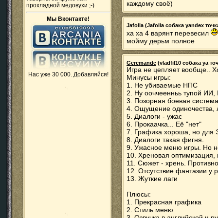
каждому своё)
прохладной медовухи ;-)
Мы Вконтакте!
Jafolla
(Jafolla собака yandex точка
ха ха 4 варянт перевесил
мойму дерьм полное
Geremande
(vladfil10 собака ya точ
Игра не цепляет вообще.. Хо
Нас уже 30 000. Добавляйся!
Минусы игры:
1. Не убиваемые НПС
2. Ну ооччеенньь тупой ИИ, 
3. Позорная боевая система
4. Ощущение одиночества, 
5. Диалоги - ужас
6. Прокаачка... Её "нет"
7. Графика хороша, но для 
8. Диалоги такая фигня.
9. Ужасное меню игры. Но не
10. Хреновая оптимизация, г
11. Сюжет - хрень. Противно
12. Отсутствие фантазии у 
13. Жуткие лаги
Плюсы:
1. Прекрасная графика
2. Стиль меню
3. Озвучка в английской и р