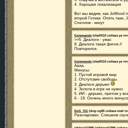
4. Хорошая локализация
Вот мы видим, как JoWood 
второй Готики. Опять таки, 
Спеллов - кинут
Geremande
(vladfil10 собака ya точ
>>5. Диалоги - ужас
8. Диалоги такая фигня.//
Повторился.
Geremande
(vladfil10 собака ya точ
Аааа.
Минусы:
1. Пустой игровой мир
2. Отстутсвие свободы.
3. Диалоги дерьмо
4. Золота в игре не нужно
5. ИИ - дерьмо, притом у вс
6 - 19. Оочень много минусо
DoG_OG
(dog-og85 собака mail точ
Разочарован. Слишком скучн
nikitasid1996
(nikitasid1996 собака 