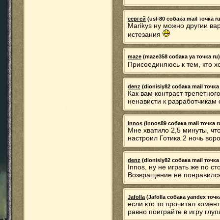
сергей
(usl-80 собака mail точка ru
Marikys ну можно другии ва
истезания
maze
(maze358 собака ya точка ru) 
Присоединяюсь к тем, кто хо
denz
(dionisiy82 собака mail точка 
Как вам контраст трепетног
ненависти к разработчикам 
Innos
(innos89 собака mail точка ru
Мне хватило 2,5 минуты, что
настроил Готика 2 ночь воро
denz
(dionisiy82 собака mail точка 
Innos, ну не играть же по ст
Возвращение не понравился
Jafolla
(Jafolla собака yandex точка
если кто то прочитал комент
равно поиграйте в игру глу