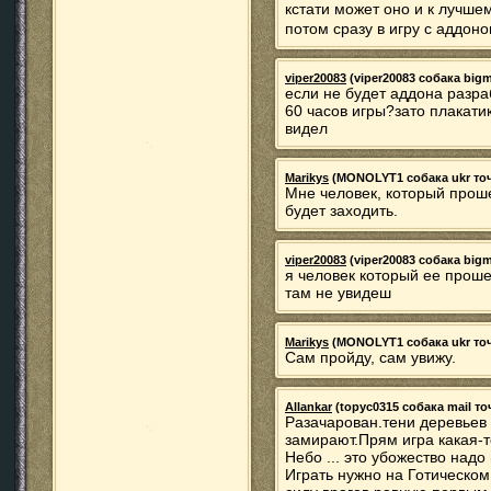
кстати может оно и к лучшем
потом сразу в игру с аддон
viper20083
(viper20083 собака bigmi
если не будет аддона разра
60 часов игры?зато плакати
видел
Marikys
(MONOLYT1 собака ukr точка
Мне человек, который прош
будет заходить.
viper20083
(viper20083 собака bigmi
я человек который ее проше
там не увидеш
Marikys
(MONOLYT1 собака ukr точка
Сам пройду, сам увижу.
Allankar
(topyc0315 собака mail точ
Разачарован.тени деревьев
замирают.Прям игра какая-то
Небо ... это убожество надо
Играть нужно на Готическом