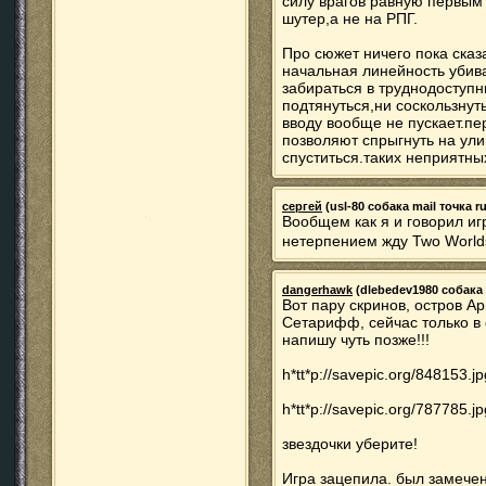
силу врагов равную первым 
шутер,а не на РПГ.
Про сюжет ничего пока сказа
начальная линейность убива
забираться в труднодоступн
подтянуться,ни соскользнут
вводу вообще не пускает.пе
позволяют спрыгнуть на ули
спуститься.таких неприятны
сергей
(usl-80 собака mail точка ru
Вообщем как я и говорил иг
нетерпением жду Two Worlds
dangerhawk
(dlebedev1980 собака m
Вот пару скринов, остров А
Сетарифф, сейчас только в 
напишу чуть позже!!!
h*tt*p://savepic.org/848153.jp
h*tt*p://savepic.org/787785.jp
звездочки уберите!
Игра зацепила. был замечен