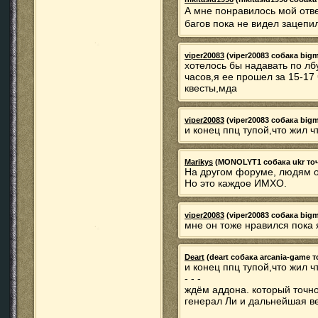
А мне понравилось мой отв
багов пока не видел зацеп
viper20083
(viper20083 собака bigmi
хотелось бы надавать по лб
часов,я ее прошел за 15-17
квесты,мда
viper20083
(viper20083 собака bigmi
и конец ппц тупой,что жил 
Marikys
(MONOLYT1 собака ukr точка
На другом форуме, людям о
Но это каждое ИМХО.
viper20083
(viper20083 собака bigmi
мне он тоже нравился пока 
Deart
(deart собака arcania-game то
и конец ппц тупой,что жил 
- - -
ждём аддона. который точно
генерал Ли и дальнейшая в