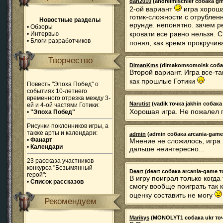
dan2010
(andreimischief собака gma
2-ой вариант
игра хороша
готик-сложности с отрублен
Новостные разделы
ерунде. непонятно. зачем р
•
Обзоры
кровати все равно нельзя.
•
Интервью
•
Блоги разработчиков
понял, как время прокручив
Творчество
DimanKms
(dimakomsomolsk собака 
Второй вариант. Игра все-та
как прошлые Готики
Повесть "Эпоха Побед" о
событиях 10-летнего
временного отрезка между 3-
Narutist
(vadik точка jakhin собака 
ей и 4-ой частями Готики:
Хорошая игра. Не пожалел 
•
"Эпоха Побед"
Рисунки поклонников игры, а
также арты и календари:
admin
(admin собака arcania-game т
•
Фанарт
Мнение не сложилось, игра 
•
Календари
дальше неинтересно...
23 рассказа участников
конкурса "Безымянный
Deart
(deart собака arcania-game то
герой":
В игру поиграл только когда
•
Список рассказов
смогу вообще поиграть так к
оценку составить не могу
Рекомендуем
Marikys
(MONOLYT1 собака ukr точка