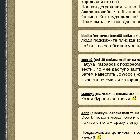
хорошая и это всё.
Полная деградация жанра! Р
Акеле спасибо, что быстро 
больше. Хотя куда дальше?
Прям выть хочется. Давно н
Netiko
(mr точка bone68 собака mail
люди подскажите плиз где вс
найти... всех гоблинов уже
сергей
(usl-80 собака mail точка ru
Габука Разрабов к позорному
вести , по мне дак тупо зай
Затем навестить JoWood ( ж
вылести не смогли из горя
Marikys
(MONOLYT1 собака ukr точка
Какая бурная фантазия
denz
(dionisiy82 собака mail точка 
Deart: "кстати может оно и 
поиграю потом сразу в игру
Поддерживаю целиком и пол
патчей