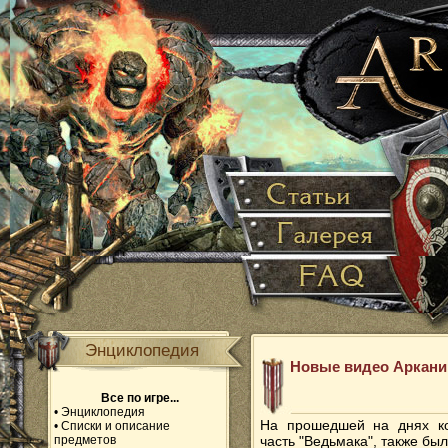
Энциклопедия
Новые видео Аркани
Все по игре...
•
Энциклопедия
На прошедшей на днях ко
•
Списки и описание
предметов
часть "Ведьмака", также бы