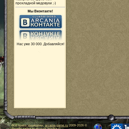
прохладной медовухи ;-)
Мы Вконтакте!
Нас уже 30 000. Добавляйся!
Все права защищены,
arcania-game.ru
2009-
2026 ©
Дизайн сайта by
Ksandr Warfire
©