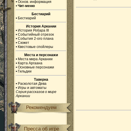
•
Основ. информация
•
Чит-меню
Бестиарий
•
Бестиарий
История Аркании
•
История Робара III
•
Событийный отрезок
•
События 2-ого плана
•
Сюжет
•
Квестовые спойлеры
Места и персонажи
•
Места мира Аркании
•
Карта Аргаана
•
Основные персонажи
•
Гильдии
Таверна
•
Расколотая Дева
•
Игры и автоматы
Серия рассказов о мире
Аркании
Рекомендуем
Пресса об игре