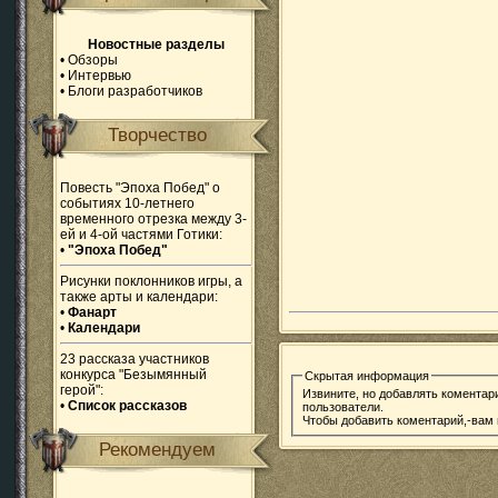
Новостные разделы
•
Обзоры
•
Интервью
•
Блоги разработчиков
Творчество
Повесть "Эпоха Побед" о
событиях 10-летнего
временного отрезка между 3-
ей и 4-ой частями Готики:
•
"Эпоха Побед"
Рисунки поклонников игры, а
также арты и календари:
•
Фанарт
•
Календари
23 рассказа участников
конкурса "Безымянный
Скрытая информация
герой":
Извините, но добавлять коментар
•
Список рассказов
пользователи.
Чтобы добавить коментарий,-вам
Рекомендуем