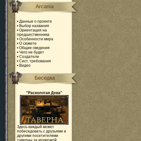
Arcania
•
Данные о проекте
•
Выбор названия
•
Ориентация на
предшественника
•
Особенности мира
•
О сюжете
•
Общие сведения
•
Чего не будет
•
Создатели
•
Сист. требования
•
Видео
Беседка
"Расколотая Дева"
Здесь каждый может
побеседовать с друзьями и
другими посетителями
таверны за кружечкой