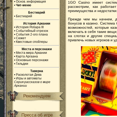
•
Основ. информация
1GO Casino имеет систем
•
Чит-меню
рассмотрим, как работае
преимущества и недостатки
Бестиарий
•
Бестиарий
Прежде чем мы начнем, да
бонусов в казино. Система
История Аркании
•
История Робара III
возможностей, которые каз
•
Событийный отрезок
включать в себя такие вещи
•
События 2-ого плана
на слотах и другие специ
•
Сюжет
привлечь новых игроков и у
•
Квестовые спойлеры
Места и персонажи
•
Места мира Аркании
•
Карта Аргаана
•
Основные персонажи
•
Гильдии
Таверна
•
Расколотая Дева
•
Игры и автоматы
Серия рассказов о мире
Аркании
Рекомендуем
Пресса об игре