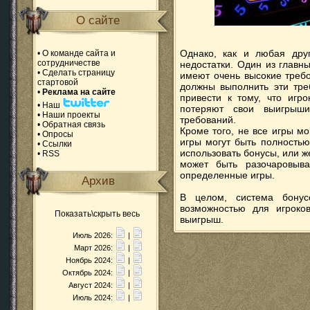
О сайте
Однако, как и любая дру
•
О команде сайта и
сотрудничестве
недостатки. Один из главны
•
Сделать страницу
имеют очень высокие требо
стартовой
должны выполнить эти тре
•
Реклама на сайте
привести к тому, что игр
•
Наш
потеряют свои выигрыши
•
Наши проекты
требований.
•
Обратная связь
Кроме того, не все игры мо
•
Опросы
игры могут быть полностью
•
Ссылки
использовать бонусы, или ж
•
RSS
может быть разочаровыв
определенные игры.
Архив
В целом, система бонус
возможностью для игроко
Показать\скрыть весь
выигрыш.
Июль 2026:
|
Март 2026:
|
Ноябрь 2024:
|
Октябрь 2024:
|
Август 2024:
|
Июль 2024:
|