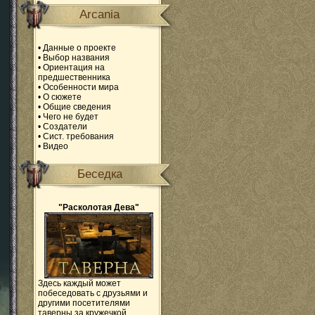
Arcania
•
Данные о проекте
•
Выбор названия
•
Ориентация на
предшественника
•
Особенности мира
•
О сюжете
•
Общие сведения
•
Чего не будет
•
Создатели
•
Сист. требования
•
Видео
Беседка
"Расколотая Дева"
Здесь каждый может
побеседовать с друзьями и
другими посетителями
таверны за кружечкой