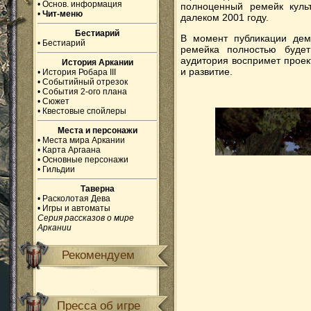
•
Основ. информация
полноценный ремейк культ
•
Чит-меню
далеком 2001 году.
Бестиарий
В момент публикации демк
•
Бестиарий
ремейка полностью будет
аудитория воспримет проек
История Аркании
и развитие.
•
История Робара III
•
Событийный отрезок
•
События 2-ого плана
•
Сюжет
•
Квестовые спойлеры
Места и персонажи
•
Места мира Аркании
•
Карта Аргаана
•
Основные персонажи
•
Гильдии
Таверна
•
Расколотая Дева
•
Игры и автоматы
Серия рассказов о мире
Аркании
Рекомендуем
Пресса об игре