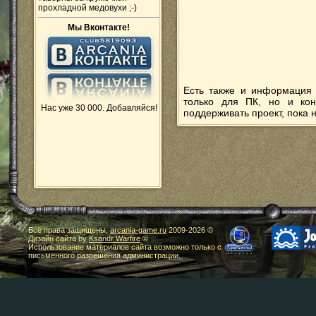
прохладной медовухи ;-)
Мы Вконтакте!
Есть также и информация 
только для ПК, но и кон
Нас уже 30 000. Добавляйся!
поддерживать проект, пока 
Все права защищены,
arcania-game.ru
2009-
2026 ©
Дизайн сайта by
Ksandr Warfire
©
Использование материалов сайта возможно только с
письменного разрешения администрации.