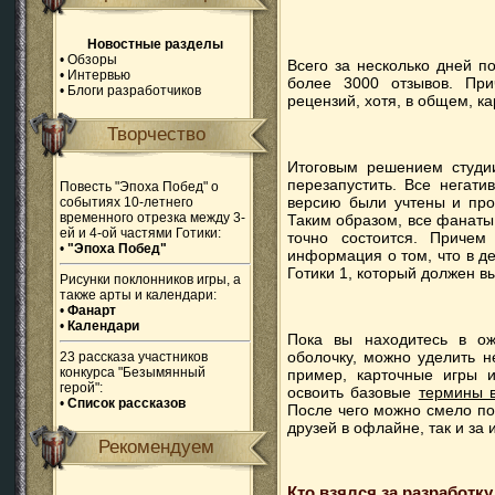
Новостные разделы
•
Обзоры
Всего за несколько дней п
•
Интервью
более 3000 отзывов. Пр
•
Блоги разработчиков
рецензий, хотя, в общем, 
Творчество
Итоговым решением студии
перезапустить. Все негати
Повесть "Эпоха Побед" о
версию были учтены и про
событиях 10-летнего
временного отрезка между 3-
Таким образом, все фанаты
ей и 4-ой частями Готики:
точно состоится. Причем
•
"Эпоха Побед"
информация о том, что в д
Готики 1, который должен 
Рисунки поклонников игры, а
также арты и календари:
•
Фанарт
•
Календари
Пока вы находитесь в о
оболочку, можно уделить н
23 рассказа участников
конкурса "Безымянный
пример, карточные игры и
герой":
освоить базовые
термины 
•
Список рассказов
После чего можно смело пог
друзей в офлайне, так и за
Рекомендуем
Кто взялся за разработку