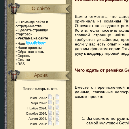
О сайте
Важно отметить, что авто
оригинала из команды Pir
•
О команде сайта и
Отвечают за создание реме
сотрудничестве
Кстати, если посетить офи
•
Сделать страницу
стартовой
главной странице найти 
•
Реклама на сайте
требуются дизайнеры, про
если у вас есть опыт и на
•
Наш
•
Наши проекты
давним фанатом серии Готи
•
Обратная связь
руку к шедевру игровой инд
•
Опросы
•
Ссылки
•
RSS
Чего ждать от ремейка Go
Архив
Вместе с перечисленной 
Показать\скрыть весь
данные, связанные непоср
самом проекте:
Июль 2026:
|
Март 2026:
|
Ноябрь 2024:
|
Октябрь 2024:
|
Вы сможете погрузит
Август 2024:
|
самой культовой Gothi
Июль 2024:
|