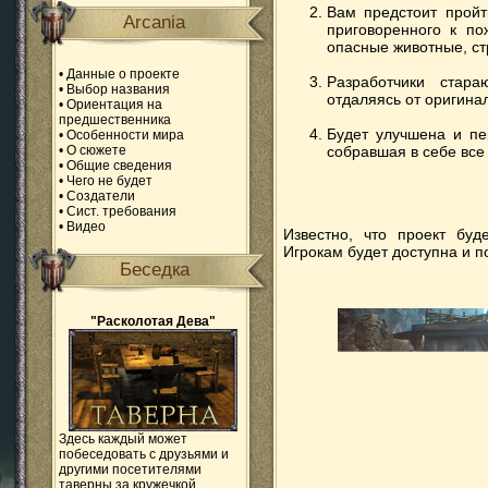
Вам предстоит пройт
Arcania
приговоренного к по
опасные животные, с
•
Данные о проекте
Разработчики стар
•
Выбор названия
отдаляясь от оригина
•
Ориентация на
предшественника
Будет улучшена и пе
•
Особенности мира
собравшая в себе все
•
О сюжете
•
Общие сведения
•
Чего не будет
•
Создатели
•
Сист. требования
•
Видео
Известно, что проект буд
Игрокам будет доступна и п
Беседка
"Расколотая Дева"
Здесь каждый может
побеседовать с друзьями и
другими посетителями
таверны за кружечкой