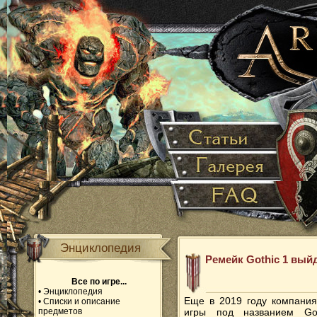
Энциклопедия
Ремейк Gothic 1 вый
Все по игре...
•
Энциклопедия
Еще в 2019 году компания
•
Списки и описание
предметов
игры под названием Got