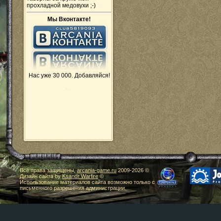
прохладной медовухи ;-)
Мы Вконтакте!
Нас уже 30 000. Добавляйся!
Все права защищены,
arcania-game.ru
2009-
2026 ©
Дизайн сайта by
Ksandr Warfire
©
Использование материалов сайта возможно только с
письменного разрешения администрации.