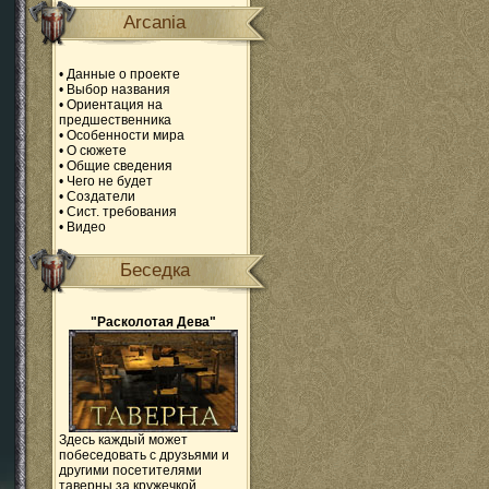
Arcania
•
Данные о проекте
•
Выбор названия
•
Ориентация на
предшественника
•
Особенности мира
•
О сюжете
•
Общие сведения
•
Чего не будет
•
Создатели
•
Сист. требования
•
Видео
Беседка
"Расколотая Дева"
Здесь каждый может
побеседовать с друзьями и
другими посетителями
таверны за кружечкой