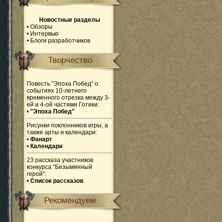
Новостные разделы
•
Обзоры
•
Интервью
•
Блоги разработчиков
Творчество
Повесть "Эпоха Побед" о
событиях 10-летнего
временного отрезка между 3-
ей и 4-ой частями Готики:
•
"Эпоха Побед"
Рисунки поклонников игры, а
также арты и календари:
•
Фанарт
•
Календари
23 рассказа участников
конкурса "Безымянный
герой":
•
Список рассказов
Рекомендуем