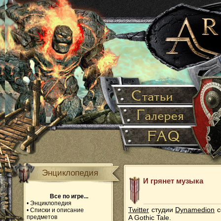
Энциклопедия
И грянет музыка
Все по игре...
•
Энциклопедия
Twitter
студии
Dynamedion
с
•
Списки и описание
предметов
A Gothic Tale.