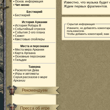
•
Основ. информация
Известно, что музыка будет 
•
Чит-меню
Ждем первых фрагментов.
Бестиарий
•
Бестиарий
История Аркании
Скрытая информация
•
История Робара III
Извините, но добавлять коментар
•
Событийный отрезок
пользователи.
•
События 2-ого плана
Чтобы добавить коментарий,-вам
•
Сюжет
•
Квестовые спойлеры
Места и персонажи
•
Места мира Аркании
•
Карта Аргаана
•
Основные персонажи
•
Гильдии
Таверна
•
Расколотая Дева
•
Игры и автоматы
Серия рассказов о мире
Аркании
Рекомендуем
Пресса об игре