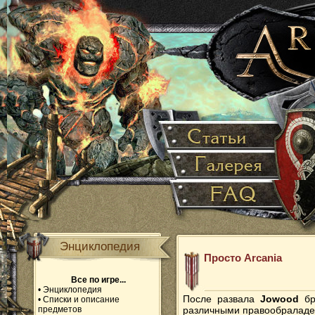
Энциклопедия
Просто Arcania
Все по игре...
•
Энциклопедия
После развала
Jowood
б
•
Списки и описание
предметов
различными правообраладет