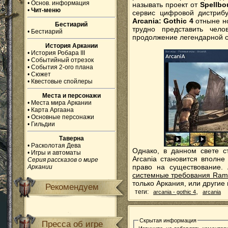
•
Основ. информация
называть проект от
Spellb
•
Чит-меню
сервис цифровой дистрибу
Arcania: Gothic 4
отныне но
Бестиарий
трудно представить чело
•
Бестиарий
продолжение легендарной с
История Аркании
•
История Робара III
•
Событийный отрезок
•
События 2-ого плана
•
Сюжет
•
Квестовые спойлеры
Места и персонажи
•
Места мира Аркании
•
Карта Аргаана
•
Основные персонажи
•
Гильдии
Таверна
•
Расколотая Дева
Однако, в данном свете ст
•
Игры и автоматы
Arcania становится вполн
Серия рассказов о мире
право на существование. 
Аркании
системные требования Ram
только Аркания, или другие
Рекомендуем
,
теги:
arcania - gothic 4
arcania
Скрытая информация
Пресса об игре