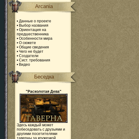
Arcania
•
Данные о проекте
•
Выбор названия
•
Ориентация на
предшественника
•
Особенности мира
•
О сюжете
•
Общие сведения
•
Чего не будет
•
Создатели
•
Сист. требования
•
Видео
Беседка
"Расколотая Дева"
Здесь каждый может
побеседовать с друзьями и
другими посетителями
таверны за кружечкой