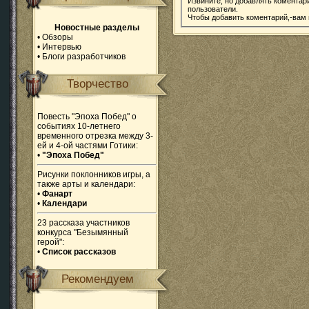
Извините, но добавлять коментар
пользователи.
Чтобы добавить коментарий,-вам
Новостные разделы
•
Обзоры
•
Интервью
•
Блоги разработчиков
Творчество
Повесть "Эпоха Побед" о
событиях 10-летнего
временного отрезка между 3-
ей и 4-ой частями Готики:
•
"Эпоха Побед"
Рисунки поклонников игры, а
также арты и календари:
•
Фанарт
•
Календари
23 рассказа участников
конкурса "Безымянный
герой":
•
Список рассказов
Рекомендуем