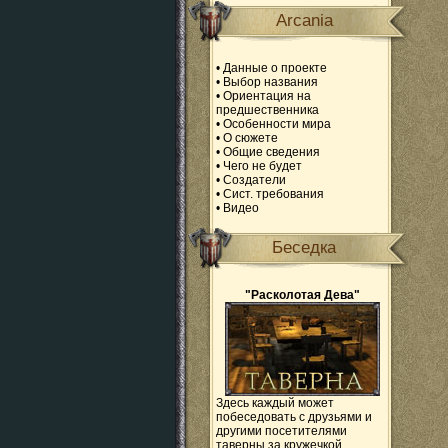
Arcania
•
Данные о проекте
•
Выбор названия
•
Ориентация на
предшественника
•
Особенности мира
•
О сюжете
•
Общие сведения
•
Чего не будет
•
Создатели
•
Сист. требования
•
Видео
Беседка
"Расколотая Дева"
Здесь каждый может
побеседовать с друзьями и
другими посетителями
таверны за кружечкой