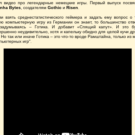
л видео про легендарные немецкие игры. Первый выпуск посв
anha Bytes
, создателям
Gothic
и
Risen
.
ли взять среднестатистического геймера и задать ему вопрос о 
ую компьютерную игру из Германии он знает, то большинство отв
задумываясь – Готика. И добавит «Спящий капут». И это б
ершенно неудивительно, хотя и капельку обидно для целой кучи др
. Но так или иначе Готика – это что-то вроде Рамштайна, только из 
пьютерных игр".