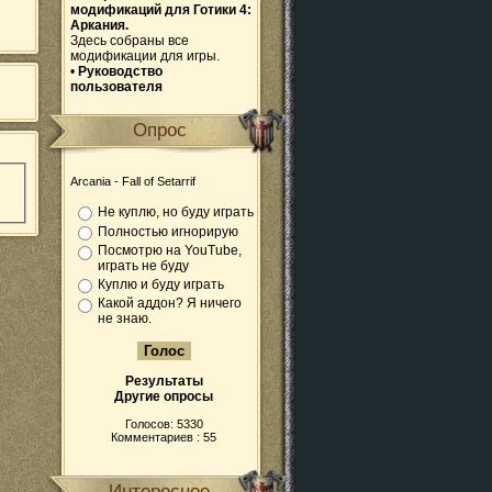
модификаций для Готики 4:
Аркания.
Здесь собраны все
модификации для игры.
•
Руководство
пользователя
Опрос
Arcania - Fall of Setarrif
Не куплю, но буду играть
Полностью игнорирую
Посмотрю на YouTube,
играть не буду
Куплю и буду играть
Какой аддон? Я ничего
не знаю.
Результаты
Другие опросы
Голосов: 5330
Комментариев : 55
Интересное