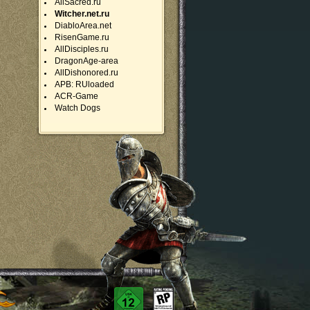
AllSacred.ru
Witcher.net.ru
DiabloArea.net
RisenGame.ru
AllDisciples.ru
DragonAge-area
AllDishonored.ru
APB: RUloaded
ACR-Game
Watch Dogs