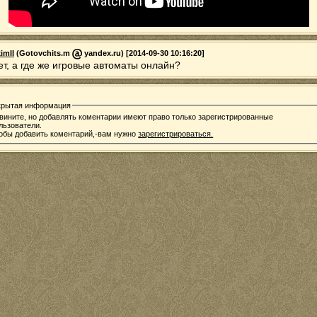
imII
(Gotovchits.m
yandex.ru) [2014-09-30 10:16:20]
ет, а где же игровые автоматы онлайн?
крытая информация
вините, но добавлять коментарии имеют право только зарегистрированные
льзователи.
обы добавить коментарий,-вам нужно
зарегистрироваться.