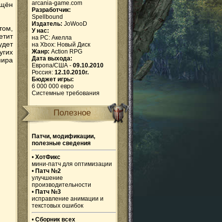
arcania-game.com
ящён
Разработчик:
Spellbound
Издатель:
JoWooD
том,
У нас:
етит
на PC:
Акелла
удет
на Xbox:
Новый Диск
угих
Жанр:
Action RPG
Дата выхода:
мира
Европа/США -
09.10.2010
Россия:
12.10.2010г.
Бюджет игры:
6 000 000 евро
Системные требования
Полезное
Патчи, модификации,
полезные сведения
•
ХотФикс
мини-патч для оптимизации
•
Патч №2
улучшение
производительности
•
Патч №3
исправление анимации и
текстовых ошибок
•
Сборник всех