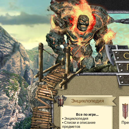
Энциклопедия
Все по игре...
•
Энциклопедия
Пре
•
Списки и описание
предметов