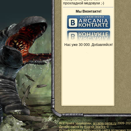
прохладной медовухи ;-)
Мы Вконтакте!
Нас уже 30 000. Добавляйся!
Все права защищены,
arcania-game.ru
2009-
202
Дизайн сайта by
Ksandr Warfire
©
Использование материалов сайта возможно тол