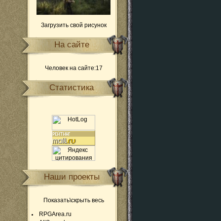
Загрузить свой рисунок
На сайте
Человек на сайте:17
Статистика
Наши проекты
Показать\скрыть весь
RPGArea.ru