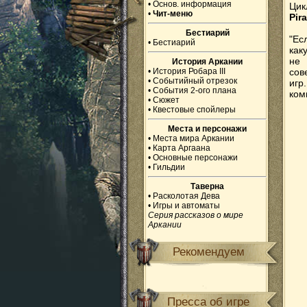
•
Основ. информация
Цик
•
Чит-меню
Pir
Бестиарий
"Ес
•
Бестиарий
как
не 
История Аркании
•
История Робара III
сов
•
Событийный отрезок
игр
•
События 2-ого плана
ком
•
Сюжет
•
Квестовые спойлеры
Места и персонажи
•
Места мира Аркании
•
Карта Аргаана
•
Основные персонажи
•
Гильдии
Таверна
•
Расколотая Дева
•
Игры и автоматы
Серия рассказов о мире
Аркании
Рекомендуем
Пресса об игре