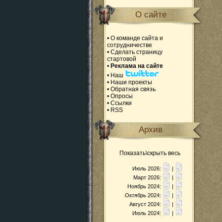
О сайте
•
О команде сайта и
сотрудничестве
•
Сделать страницу
стартовой
•
Реклама на сайте
•
Наш
•
Наши проекты
•
Обратная связь
•
Опросы
•
Ссылки
•
RSS
Архив
Показать\скрыть весь
Июль 2026:
|
Март 2026:
|
Ноябрь 2024:
|
Октябрь 2024:
|
Август 2024:
|
Июль 2024:
|