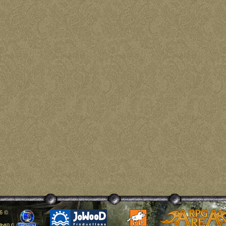
6 ©
ько с