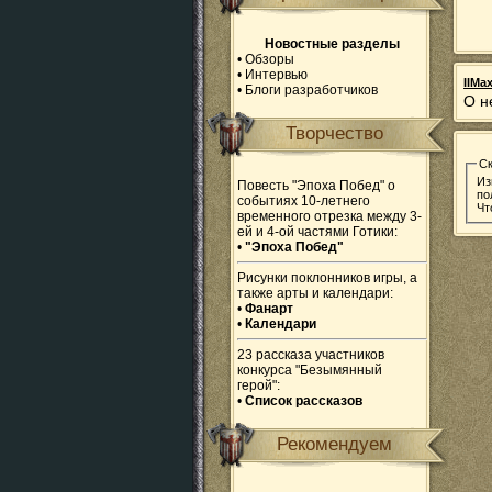
Новостные разделы
•
Обзоры
•
Интервью
IIMax
•
Блоги разработчиков
О н
Творчество
С
Из
Повесть "Эпоха Побед" о
по
событиях 10-летнего
Чт
временного отрезка между 3-
ей и 4-ой частями Готики:
•
"Эпоха Побед"
Рисунки поклонников игры, а
также арты и календари:
•
Фанарт
•
Календари
23 рассказа участников
конкурса "Безымянный
герой":
•
Список рассказов
Рекомендуем