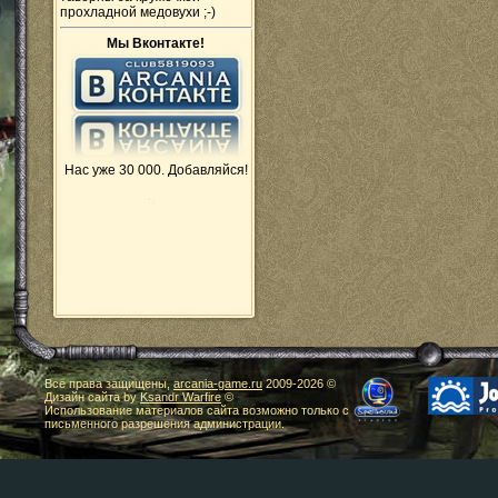
прохладной медовухи ;-)
Мы Вконтакте!
Нас уже 30 000. Добавляйся!
Все права защищены,
arcania-game.ru
2009-
2026 ©
Дизайн сайта by
Ksandr Warfire
©
Использование материалов сайта возможно только с
письменного разрешения администрации.