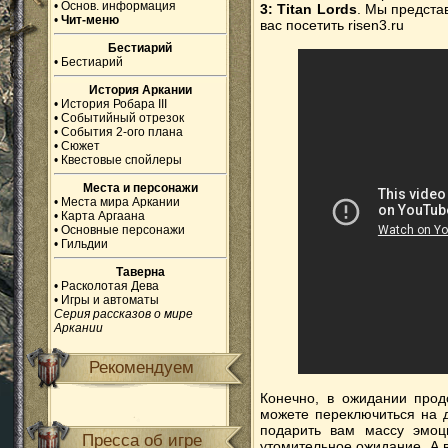
•
Основ. информация
3: Titan Lords
. Мы предста
•
Чит-меню
вас посетить risen3.ru
Бестиарий
•
Бестиарий
История Аркании
•
История Робара III
•
Событийный отрезок
•
События 2-ого плана
•
Сюжет
•
Квестовые спойлеры
Места и персонажи
•
Места мира Аркании
•
Карта Аргаана
•
Основные персонажи
•
Гильдии
Таверна
•
Расколотая Дева
•
Игры и автоматы
Серия рассказов о мире
Аркании
Рекомендуем
Конечно, в ожидании про
можете переключиться на 
подарить вам массу эмоц
Пресса об игре
утомительное ожидание. А в