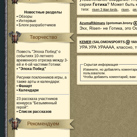
серии
Готика
? Может быть 
,
,
теги:
risen 3 titan lords
risen
pi
Новостные разделы
•
Обзоры
•
Интервью
AzumaRikimaru
(gotoman.brony
•
Блоги разработчиков
Эхх, Risen- не Готика, это
Творчество
KEMER
(SALOMONSPORTS
YAND
УРА УРА УРАААА, классно, т
Повесть "Эпоха Побед" о
событиях 10-летнего
временного отрезка между 3-
ей и 4-ой частями Готики:
Скрытая информация
•
"Эпоха Побед"
Извините, но добавлять коментар
пользователи.
Чтобы добавить коментарий,-вам
Рисунки поклонников игры, а
также арты и календари:
•
Фанарт
•
Календари
23 рассказа участников
конкурса "Безымянный
герой":
•
Список рассказов
Рекомендуем