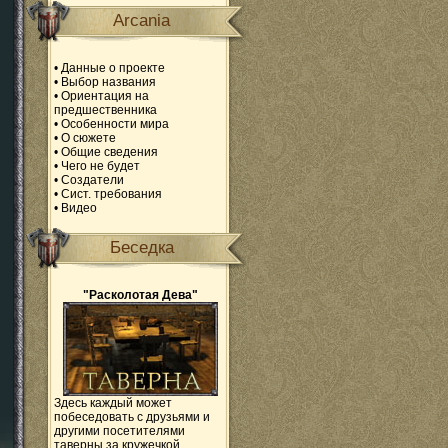
Arcania
•
Данные о проекте
•
Выбор названия
•
Ориентация на
предшественника
•
Особенности мира
•
О сюжете
•
Общие сведения
•
Чего не будет
•
Создатели
•
Сист. требования
•
Видео
Беседка
"Расколотая Дева"
Здесь каждый может
побеседовать с друзьями и
другими посетителями
таверны за кружечкой