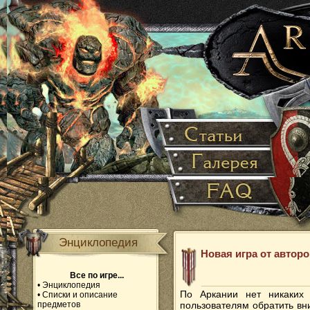
Энциклопедия
Новая игра от авторо
Все по игре...
•
Энциклопедия
По Аркании нет никаких
•
Списки и описание
предметов
пользователям обратить вн