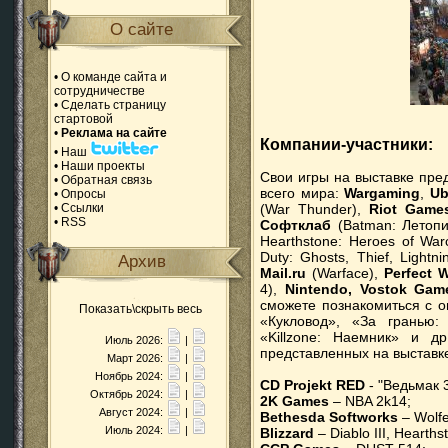
О сайте
•
О команде сайта и
сотрудничестве
•
Сделать страницу
стартовой
•
Реклама на сайте
Компании-участники:
•
Наш
•
Наши проекты
Свои игры на выставке пре
•
Обратная связь
всего мира:
Wargaming
,
Ub
•
Опросы
•
Ссылки
(War Thunder),
Riot Game
•
RSS
Софтклаб
(Batman: Летопис
Hearthstone: Heroes of Warc
Duty: Ghosts, Thief, Lightn
Архив
Mail.ru
(Warface),
Perfect 
4),
Nintendo, Vostok Gam
сможете познакомиться с о
Показать\скрыть весь
«Кукловод», «За гранью:
«Killzone: Наемник» и др
Июль 2026:
|
представленных на выставке
Март 2026:
|
Ноябрь 2024:
|
CD Projekt RED
- "Ведьмак 
Октябрь 2024:
|
2K Games
– NBA 2k14;
Август 2024:
|
Bethesda Softworks
– Wolfe
Июль 2024:
|
Blizzard
– Diablo III, Hearths