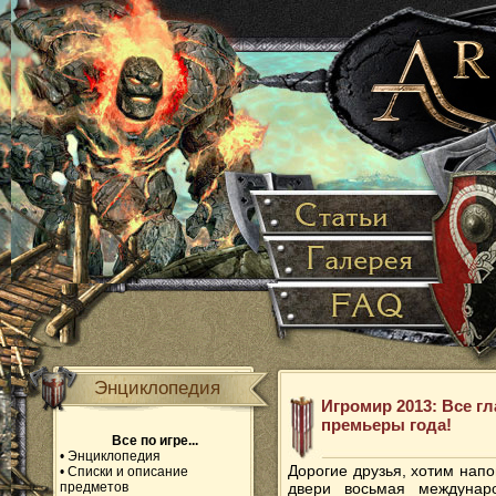
Энциклопедия
Игромир 2013: Все г
премьеры года!
Все по игре...
•
Энциклопедия
Дорогие друзья, хотим нап
•
Списки и описание
предметов
двери восьмая междунаро