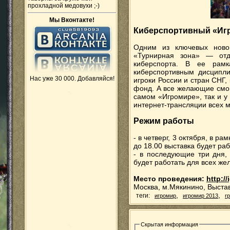
прохладной медовухи ;-)
Мы Вконтакте!
Киберспортивный «Иг
Одним из ключевых ново
«Турнирная зона» — отд
киберспорта. В ее рамк
киберспортивным дисципли
Нас уже 30 000. Добавляйся!
игроки России и стран СНГ,
фонд. А все желающие смог
самом «Игромире», так и у
интернет-трансляции всех м
Режим работы
- в четверг, 3 октября, в р
до 18.00 выставка будет ра
- в последующие три дня, 
будет работать для всех ж
Место проведения:
http:/
Москва, м.Мякинино, Выста
,
,
теги:
игромир
игромир 2013
r
Скрытая информация