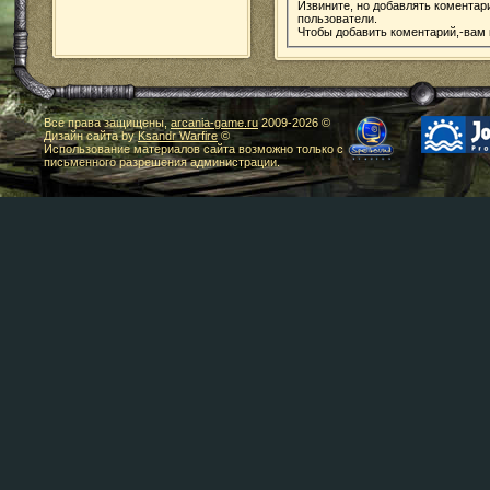
Извините, но добавлять коментар
пользователи.
Чтобы добавить коментарий,-вам
Все права защищены,
arcania-game.ru
2009-
2026 ©
Дизайн сайта by
Ksandr Warfire
©
Использование материалов сайта возможно только с
письменного разрешения администрации.