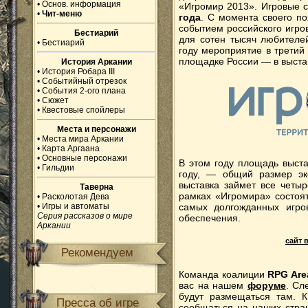
•
Основ. информация
«Игромир 2013». Игровые 
•
Чит-меню
года
. С момента своего по
событием российского игр
Бестиарий
для сотен тысяч любителе
•
Бестиарий
году мероприятие в третий
площадке России — в выста
История Аркании
•
История Робара III
•
Событийный отрезок
•
События 2-ого плана
•
Сюжет
•
Квестовые спойлеры
Места и персонажи
•
Места мира Аркании
•
Карта Аргаана
•
Основные персонажи
В этом году площадь выста
•
Гильдии
году, — общий размер эк
выставка займет все четыр
Таверна
рамках «Игромира» состоят
•
Расколотая Дева
•
Игры и автоматы
самых долгожданных игров
Серия рассказов о мире
обеспечения.
Аркании
сайт 
Рекомендуем
Команда коалиции
RPG Are
вас на нашем
форуме
. Сл
будут размещаться там. 
Пресса об игре
сообщаться на наших стра