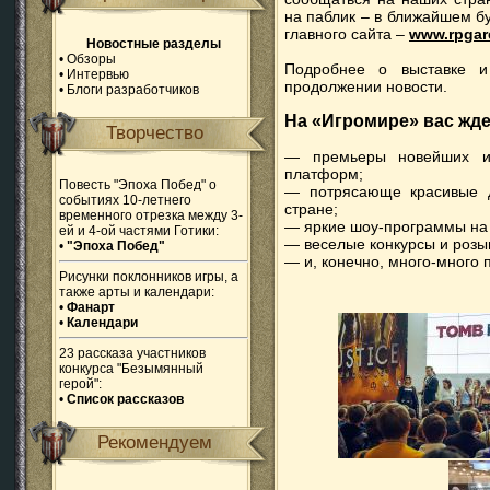
на паблик – в ближайшем б
главного сайта –
www.rpgar
Новостные разделы
•
Обзоры
Подробнее о выставке и
•
Интервью
продолжении новости.
•
Блоги разработчиков
На «Игромире» вас жде
Творчество
— премьеры новейших иг
платформ;
Повесть "Эпоха Побед" о
— потрясающе красивые 
событиях 10-летнего
стране;
временного отрезка между 3-
— яркие шоу-программы на 
ей и 4-ой частями Готики:
— веселые конкурсы и розы
•
"Эпоха Побед"
— и, конечно, много-много
Рисунки поклонников игры, а
также арты и календари:
•
Фанарт
•
Календари
23 рассказа участников
конкурса "Безымянный
герой":
•
Список рассказов
Рекомендуем