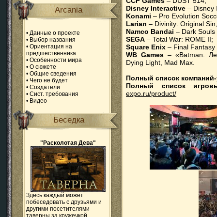
CCP Games
– DUST 514;
Disney Interactive
– Disney I
Arcania
Konami
– Pro Evolution Socc
Larian
– Divinity: Original Sin
Namco Bandai
– Dark Souls I
•
Данные о проекте
SEGA
– Total War: ROME II;
•
Выбор названия
•
Ориентация на
Square Enix
– Final Fantasy
предшественника
WB Games
– «Batman: Лет
•
Особенности мира
Dying Light, Mad Max.
•
О сюжете
•
Общие сведения
Полный список компаний-
•
Чего не будет
Полный список игров
•
Создатели
expo.ru/product/
•
Сист. требования
•
Видео
Беседка
"Расколотая Дева"
Здесь каждый может
побеседовать с друзьями и
другими посетителями
таверны за кружечкой