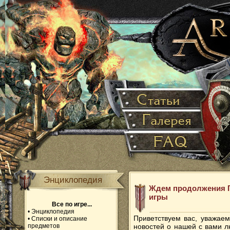
Энциклопедия
Ждем продолжения Г
игры
Все по игре...
•
Энциклопедия
Приветствуем вас, уважа
•
Списки и описание
предметов
новостей о нашей с вами 