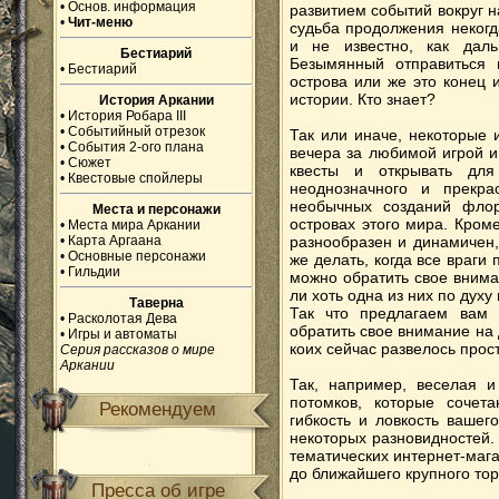
•
Основ. информация
развитием событий вокруг 
•
Чит-меню
судьба продолжения некогд
и не известно, как дал
Бестиарий
Безымянный отправиться 
•
Бестиарий
острова или же это конец 
истории. Кто знает?
История Аркании
•
История Робара III
•
Событийный отрезок
Так или иначе, некоторые
•
События 2-ого плана
вечера за любимой игрой и
•
Сюжет
квесты и открывать дл
•
Квестовые спойлеры
неоднозначного и прекр
необычных созданий фло
Места и персонажи
островах этого мира. Кром
•
Места мира Аркании
•
Карта Аргаана
разнообразен и динамичен,
•
Основные персонажи
же делать, когда все враги
•
Гильдии
можно обратить свое внима
ли хоть одна из них по дух
Таверна
Так что предлагаем вам 
•
Расколотая Дева
обратить свое внимание на 
•
Игры и автоматы
коих сейчас развелось прос
Серия рассказов о мире
Аркании
Так, например, веселая 
потомков, которые сочет
Рекомендуем
гибкость и ловкость вашег
некоторых разновидностей.
тематических интернет-маг
до ближайшего крупного тор
Пресса об игре