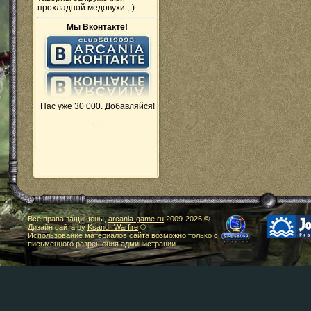
прохладной медовухи ;-)
Мы Вконтакте!
Нас уже 30 000. Добавляйся!
Все права защищены,
arcania-game.ru
2009-
2026 ©
Дизайн сайта by
Ksandr Warfire
©
Использование материалов сайта возможно только с
письменного разрешения администрации.