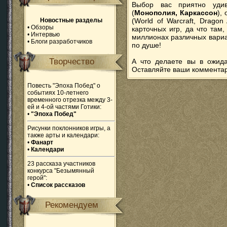
Выбор вас приятно удив
(
Монополия, Каркассон
),
Новостные разделы
(World of Warcraft, Drago
•
Обзоры
карточных игр, да что та
•
Интервью
миллионах различных вариа
•
Блоги разработчиков
по душе!
Творчество
А что делаете вы в ожид
Оставляйте ваши коммента
Повесть "Эпоха Побед" о
событиях 10-летнего
временного отрезка между 3-
ей и 4-ой частями Готики:
•
"Эпоха Побед"
Рисунки поклонников игры, а
также арты и календари:
•
Фанарт
•
Календари
23 рассказа участников
конкурса "Безымянный
герой":
•
Список рассказов
Рекомендуем