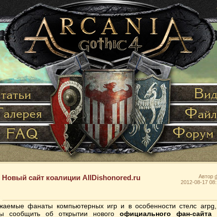
Новый сайт коалиции AllDishonored.ru
Автор
2012-08-17 08:
жаемые фанаты компьютерных игр и в особенности стелс arpg
ы сообщить об открытии нового
официального фан-сайта 