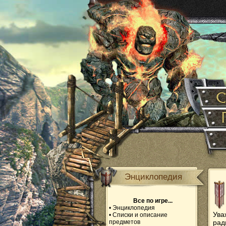
Энциклопедия
Все по игре...
•
Энциклопедия
Ува
•
Списки и описание
предметов
рад