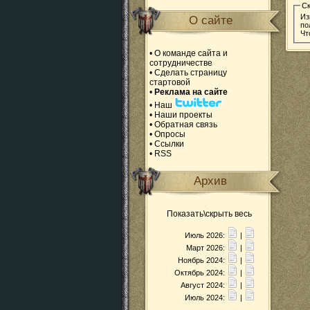
С
Из
О сайте
по
Чт
•
О команде сайта и
сотрудничестве
•
Сделать страницу
стартовой
•
Реклама на сайте
•
Наш
•
Наши проекты
•
Обратная связь
•
Опросы
•
Ссылки
•
RSS
Архив
Показать\скрыть весь
Июль 2026:
|
Март 2026:
|
Ноябрь 2024:
|
Октябрь 2024:
|
Август 2024:
|
Июль 2024:
|