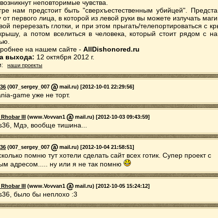
 возникнут неповторимые чувства.
гре нам предстоит быть "сверхъестественным убийцей". Предста
у от первого лица, в которой из левой руки вы можете излучать маги
вой перерезать глотки, и при этом прыгать/телепортироваться с к
крышу, а потом вселиться в человека, который стоит рядом с н
ью.
робнее на нашем сайте -
AllDishonored.ru
а выхода:
12 октября 2012 г.
и:
наши проекты
s36
(007_sergey_007
mail.ru) [2012-10-01 22:29:56]
ania-game уже не торт.
 Rhobar III
(www.Vovvan1
mail.ru) [2012-10-03 09:43:59]
us36, Мдэ, вообще тишина...
s36
(007_sergey_007
mail.ru) [2012-10-04 21:58:51]
сколько помню тут хотели сделать сайт всех готик. Супер проект с
ым адресом..... ну или я не так помню
 Rhobar III
(www.Vovvan1
mail.ru) [2012-10-05 15:24:12]
us36, было бы неплохо :3