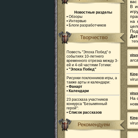
вас
В и
игр
Новостные разделы
пра
•
Обзоры
•
Интервью
на 
•
Блоги разработчиков
цел
Под
Дат
Творчество
тег
Повесть "Эпоха Побед" о
viru
событиях 10-летнего
arc
временного отрезка между 3-
ей и 4-ой частями Готики:
•
"Эпоха Побед"
King
Рисунки поклонников игры, а
vir
также арты и календари:
•
Фанарт
•
Календари
viru
На 
23 рассказа участников
нов
конкурса "Безымянный
герой":
•
Список рассказов
King
vir
Рекомендуем