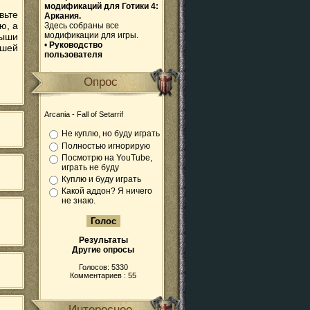
модификаций для Готики 4:
вьте
Аркания.
ю, а
Здесь собраны все
модификации для игры.
рыши
•
Руководство
ашей
пользователя
Опрос
Arcania - Fall of Setarrif
Не куплю, но буду играть
Полностью игнорирую
Посмотрю на YouTube,
играть не буду
Куплю и буду играть
Какой аддон? Я ничего
не знаю.
Результаты
Другие опросы
Голосов: 5330
Комментариев : 55
Интересное