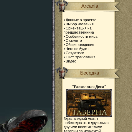
Arcania
•
Данные о проекте
•
Выбор названия
•
Ориентация на
предшественника
•
Особенности мира
•
О сюжете
•
Общие сведения
•
Чего не будет
•
Создатели
•
Сист. требования
•
Видео
Беседка
"Расколотая Дева"
Здесь каждый может
побеседовать с друзьями и
другими посетителями
таверны за кружечкой