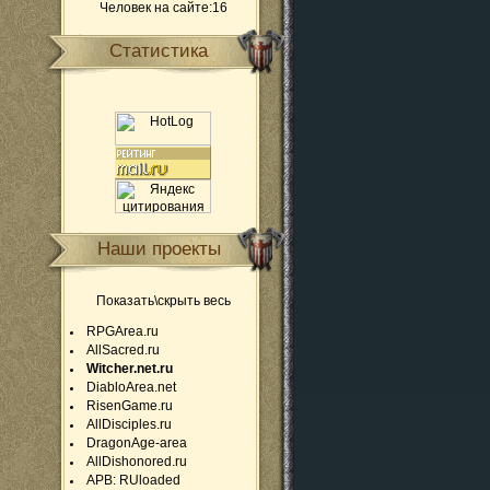
Человек на сайте:16
Статистика
Наши проекты
Показать\скрыть весь
RPGArea.ru
AllSacred.ru
Witcher.net.ru
DiabloArea.net
RisenGame.ru
AllDisciples.ru
DragonAge-area
AllDishonored.ru
APB: RUloaded