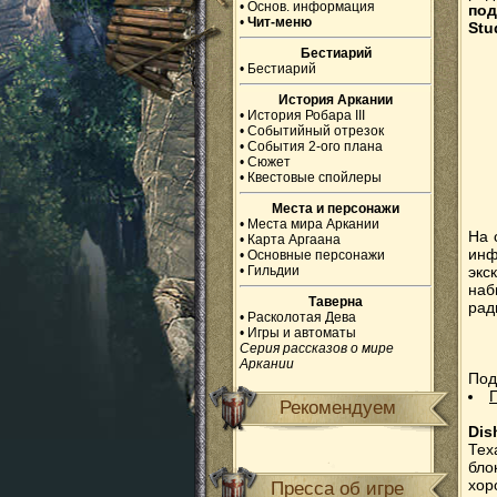
•
Основ. информация
по
•
Чит-меню
Stu
Бестиарий
•
Бестиарий
История Аркании
•
История Робара III
•
Событийный отрезок
•
События 2-ого плана
•
Сюжет
•
Квестовые спойлеры
Места и персонажи
•
Места мира Аркании
На 
•
Карта Аргаана
инф
•
Основные персонажи
•
Гильдии
экс
наб
Таверна
рад
•
Расколотая Дева
•
Игры и автоматы
Серия рассказов о мире
Аркании
Под
Рекомендуем
Dis
Тех
бло
хор
Пресса об игре