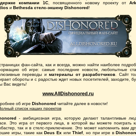
ддержке компании 1С
, посвященного новому проекту от
Ar
dios
и
Bethesda стелс-экшену Dishonored
!
страницах фан-сайта, как и всегда, можно найти наиболее подро
ормацию об игре: самые последние новости, любопытные ста
клюзивные переводы и
материалы от разработчиков
. Сайт то
ирает обороты и с радостью ждет новых посетителей, заходите, б
ы Вас видеть!
www.AllDishonored.ru
робнее об игре
Dishonored
читайте далее в новости!
Полный список наших проектов
honored
- амбициозная игра, которую делают талантливые лю
асе. Это игра от первого лица, в которой вы можете поиграть к
кбастер, так и в стелс-приключение. Это может напомнить вам др
ошие игры, такие как
Deus Ex
или
Thief
, но при игре в
Dishonor