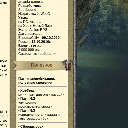
arcania-game.com
kane
Разработчик:
Spellbound
Издатель:
JoWooD
У нас:
на PC:
Акелла
на Xbox:
Новый Диск
Жанр:
Action RPG
Дата выхода:
Европа/США -
09.10.2010
Россия:
12.10.2010г.
Бюджет игры:
6 000 000 евро
Системные требования
бную
Полезное
тьи,
лько
удем
Патчи, модификации,
полезные сведения
•
ХотФикс
мини-патч для оптимизации
•
Патч №2
улучшение
производительности
•
Патч №3
ди в
исправление анимации и
ак в
текстовых ошибок
угие
ed
у
•
Сборник всех