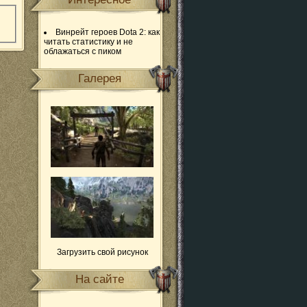
Винрейт героев Dota 2: как
читать статистику и не
облажаться с пиком
Галерея
Загрузить свой рисунок
На сайте