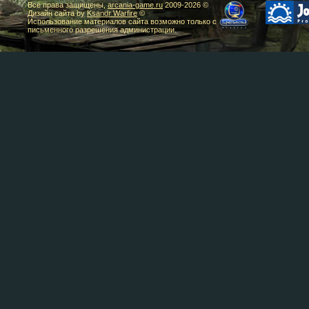
Все права защищены,
arcania-game.ru
2009-
2026 ©
Дизайн сайта by
Ksandr Warfire
©
Использование материалов сайта возможно только с
письменного разрешения администрации.