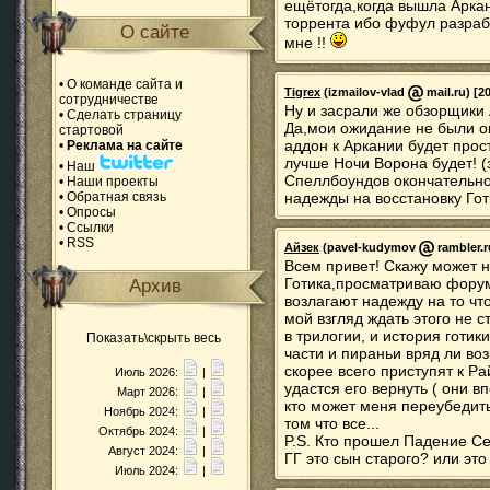
ещётогда,когда вышла Аркан
торрента ибо фуфул разраба
О сайте
мне !!
•
О команде сайта и
Tigrex
(izmailov-vlad
mail.ru) [2
сотрудничестве
Ну и засрали же обзорщики
•
Сделать страницу
Да,мои ожидание не были о
стартовой
аддон к Аркании будет прост
•
Реклама на сайте
лучше Ночи Ворона будет! (
•
Наш
Спеллбоундов окончательно
•
Наши проекты
•
Обратная связь
надежды на восстановку Гот
•
Опросы
•
Ссылки
•
RSS
Айзек
(pavel-kudymov
rambler.r
Всем привет! Скажу может н
Готика,просматриваю фору
Архив
возлагают надежду на то что
мой взгляд ждать этого не 
в трилогии, и история готики
Показать\скрыть весь
части и пираньи вряд ли воз
скорее всего приступят к Ра
Июль 2026:
|
удастся его вернуть ( они 
Март 2026:
|
кто может меня переубедить
Ноябрь 2024:
|
том что все...
Октябрь 2024:
|
P.S. Кто прошел Падение С
Август 2024:
|
ГГ это сын старого? или эт
Июль 2024:
|