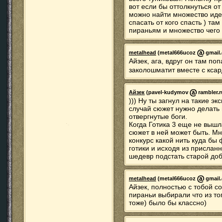
вот если бы оттолкнуться о
можно найти множество идей
спасать от кого спасть ) та
пираньям и множество чего 
metalhead
(metal666ucoz
gmail.
Айзек, ага, вдруг он там по
заколошматит вместе с кса
Айзек
(pavel-kudymov
rambler.r
))) Ну ты загнул на такие 
случай сюжет нужно делать
отвергнутые боги.
Когда Готика 3 еще не вышл
сюжет в ней может быть. М
конкурс какой нить куда б
готики и исходя из прислан
шедевр подстать старой доб
metalhead
(metal666ucoz
gmail.
Айзек, полностью с тобой со
пираньи выбирали что из то
тоже) было бы классно)