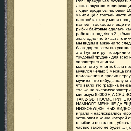
Roni, прежде чем осуждать 
листа такую же модификаци
людей вроде бы человек- 10
у них ещё с третьей части и
настройках как у меня прав
патчей , так как их я ещё не
рыбки байтовые сделали кач
работают над risen 2 , тём
знаю одно что 5 часть готик
мы видим в аркании то сле
благодарен всем кто уважае
этот(купив игру , говорили 
трудовый трудник для всех
характеристик игры
мало того у многих были пр
мучился челых 3 месяца кла
приложения и просил переус
мучится что нибудь получитс
что взяло это графика пейз
только на высокиххарактери
минимум 8800GF, А CPU 
ТАК 2-GB, ПОСМОТРИТЕ К
НАМНОГО МЕНЬШЕ ДА ЕЩЁ
НИЗКОБУДЖЕТНЫХ ВИДЕО АК
играли и наслождались игро
установки в конце которой 
ошибки и не только , убива
частью такого не будет ,,, 