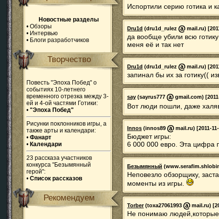
Испортили серию готика и 
Новостные разделы
•
Обзоры
Dru1d
(dru1d_rulez
mail.ru) [201
•
Интервью
да вообще убили всю готику
•
Блоги разработчиков
меня её и так нет
Творчество
Dru1d
(dru1d_rulez
mail.ru) [201
запинал бы их за готику(( и
Повесть "Эпоха Побед" о
событиях 10-летнего
временного отрезка между 3-
say
(sayrus777
gmail.com) [2011-
ей и 4-ой частями Готики:
Вот люди пошли, даже халя
•
"Эпоха Побед"
Рисунки поклонников игры, а
Innos
(innos89
mail.ru) [2011-11
также арты и календари:
Бюджет игры:
•
Фанарт
6 000 000 евро. Эта цифра п
•
Календари
23 рассказа участников
конкурса "Безымянный
Безымянный
(www.serafim.shlobi
герой":
Неповезло обзорщику, заста
•
Список рассказов
моменты из игры.
Рекомендуем
Torber
(toxa27061993
mail.ru) [2
Не понимаю людей,которые от