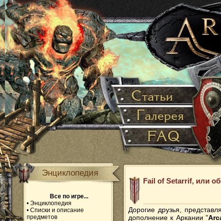
Энциклопедия
Fail of Setarrif, или 
Все по игре...
•
Энциклопедия
Дорогие друзья, представ
•
Списки и описание
предметов
дополнение к Аркании "
Arca