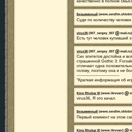
качественно в полном смысл
Безымянный
(www.serafim.shlobi
Судя по количеству человек
virus36
(007_sergey_007
mail.ru)
Есть тут человек купивший э
virus36
(007_sergey_007
mail.ru)
Сих эпитетов достойна и вся 
страшенной Gothic 3: Fors
отличает одна положительна
голову, поэтому она и не бол
-----------------------------
"Краткая информация об игр
King Rhobar III
(www.Vovvan1
ma
virus36, Я это качал.
Безымянный
(www.serafim.shlobi
Первый коммент на этом сай
King Rhobar III
(www.Vovvan1
ma