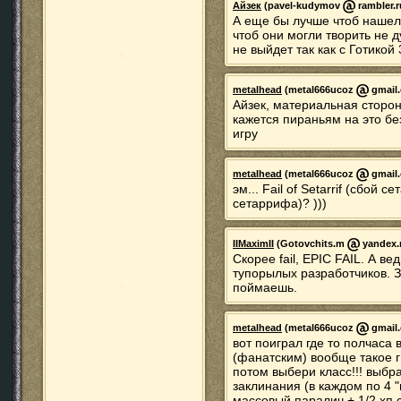
Айзек
(pavel-kudymov
rambler.r
А еще бы лучше чтоб нашел
чтоб они могли творить не 
не выйдет так как с Готикой 
metalhead
(metal666ucoz
gmail.
Айзек, материальная сторон
кажется пираньям на это б
игру
metalhead
(metal666ucoz
gmail.
эм... Fail of Setarrif (сбой с
сетаррифа)? )))
IIMaximII
(Gotovchits.m
yandex.r
Скорее fail, EPIC FAIL. А ве
тупорылых разработчиков. 
поймаешь.
metalhead
(metal666ucoz
gmail.
вот поиграл где то полчаса 
(фанатским) вообще такое г
потом выбери класс!!! выбр
заклинания (в каждом по 4 "
массовый паралич + 1/2 хп с