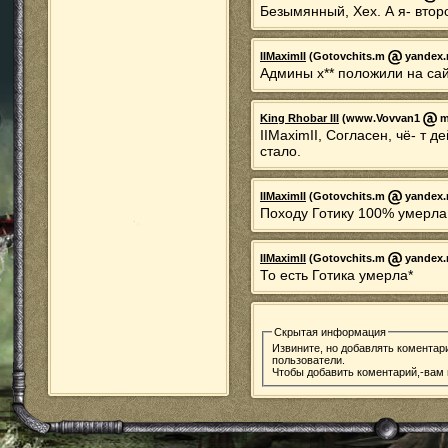
Безымянный, Хех. А я- второ
IIMaximII
(Gotovchits.m
yandex.r
Админы х** положили на са
King Rhobar III
(www.Vovvan1
ma
IIMaximII, Согласен, чё- т 
стало.
IIMaximII
(Gotovchits.m
yandex.r
Походу Готику 100% умерла
IIMaximII
(Gotovchits.m
yandex.r
То есть Готика умерла*
Скрытая информация
Извините, но добавлять коментар
пользователи.
Чтобы добавить коментарий,-вам