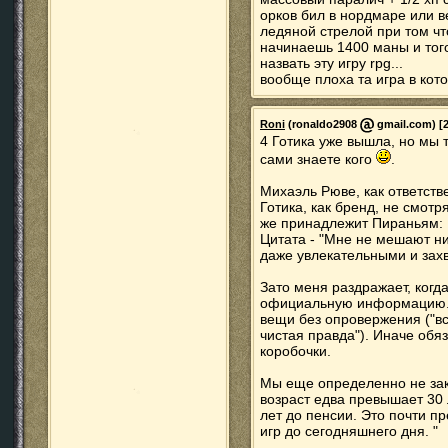
орков бил в нордмаре или в
ледяной стрелой при том что
начинаешь 1400 маны и того
назвать эту игру rpg...
вообще плоха та игра в кот
Roni
(ronaldo2908
gmail.com) [2
4 Готика уже вышла, но мы 
сами знаете кого
.
Михаэль Рюве, как ответств
Готика, как бренд, не смотр
же принадлежит Пираньям:
Цитата - "Мне не мешают н
даже увлекательными и за
Зато меня раздражает, когд
официальную информацию. 
вещи без опровержения ("все
чистая правда"). Иначе обяз
коробочки.
Мы еще определенно не зак
возраст едва превышает 30 
лет до пенсии. Это почти 
игр до сегодняшнего дня. "