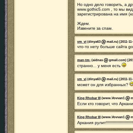
Но одно дело говорить, а др
www.gothic5.com , то мы вид
зарегистрирована на имя (к
Ждем.
Извените за спам.
vm_vi
(dinya63
mail.ru) [2011-11
что-то нету больше сайта go
man-tm-
(aidnas
gmail.com) [201
странно... у меня есть
vm_vi
(dinya63
mail.ru) [2011-11
может он для избранных?
King Rhobar III
(www.Vovvan1
ma
Если кто говорит, что Аркан
King Rhobar III
(www.Vovvan1
ma
Аркания рулит!!!!!!!!!!!!!!!!!!!!!!!