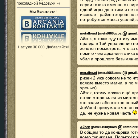
прохладной медовухи ;-)
серии готика именно от пир
одной игры до готики и не 
Мы Вконтакте!
иссякает, райзен хорош но э
потребуется масса усилий,з
metalhead
(metal666ucoz
gmail.
Айзек, я тоже жду готику им
правда в 1ой управление н
Нас уже 30 000. Добавляйся!
хочется посмотреть, что за 
помню чем аркания-готика к
убил и прошлого безымянно
metalhead
(metal666ucoz
gmail.
ризен 2 уже совсем не то что
всякие вместо магии, а по м
хренью)
Айзек, готику можно ещё про
он же отправился из миртан
это значит абсолютно новый
JoWood придумали что он ве
да, не нужна новая часть
Айзек
(pavel-kudymov
rambler.r
В общем то да концовка гот
всего тупиковая. Попытку п