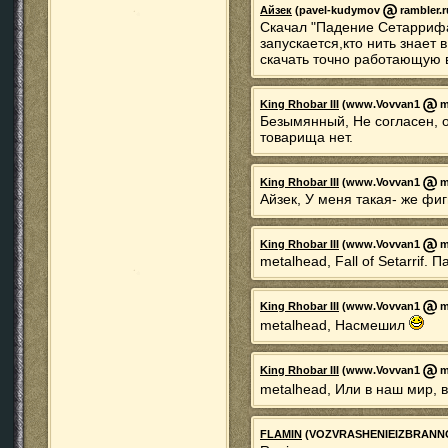
Айзек
(pavel-kudymov
rambler.r
Скачал "Падение Сетаррифа
запускается,кто нить знает
скачать точно работающую 
King Rhobar III
(www.Vovvan1
ma
Безымянный, Не согласен, о
товарища нет.
King Rhobar III
(www.Vovvan1
ma
Айзек, У меня такая- же фиг
King Rhobar III
(www.Vovvan1
ma
metalhead, Fall of Setarrif.
King Rhobar III
(www.Vovvan1
ma
metalhead, Насмешил
King Rhobar III
(www.Vovvan1
ma
metalhead, Или в наш мир, 
FLAMIN
(VOZVRASHENIEIZBRAN