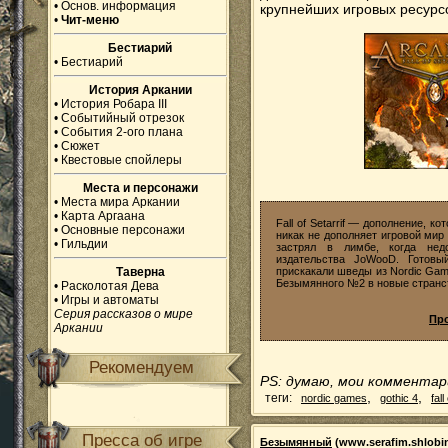
•
Основ. информация
крупнейших игровых ресурс
•
Чит-меню
Бестиарий
•
Бестиарий
История Аркании
•
История Робара III
•
Событийный отрезок
•
События 2-ого плана
•
Сюжет
•
Квестовые спойлеры
Места и персонажи
•
Места мира Аркании
•
Карта Аргаана
Fall of Setarrif — дополнение, к
•
Основные персонажи
никак не дополняет игровой мир 
•
Гильдии
застрял в лимбе, когда нед
издательства JoWooD. Готовы
Таверна
прискакали шведы из Nordic Ga
Безымянного №2 в новые странс
•
Расколотая Дева
•
Игры и автоматы
Серия рассказов о мире
Пр
Аркании
Рекомендуем
PS: думаю, мои комментар
,
,
теги:
nordic games
gothic 4
fall
Пресса об игре
Безымянный
(www.serafim.shlobi