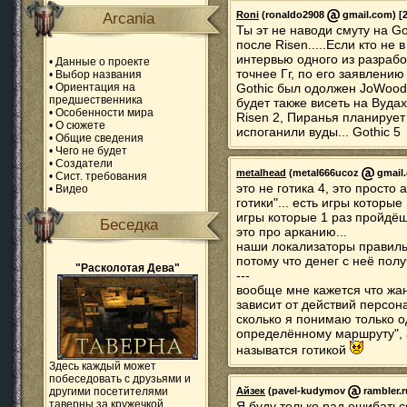
Roni
(ronaldo2908
gmail.com) [2
Arcania
Ты эт не наводи смуту на Go
после Risen.....Если кто не 
интервью одного из разрабо
•
Данные о проекте
точнее Гг, по его заявлению
•
Выбор названия
•
Ориентация на
Gothic был одолжен JoWoodУ
предшественника
будет также висеть на Вуда
•
Особенности мира
Risen 2, Пиранья планирует
•
О сюжете
испоганили вуды... Gothic 5
•
Общие сведения
•
Чего не будет
•
Создатели
metalhead
(metal666ucoz
gmail.
•
Сист. требования
это не готика 4, это просто
•
Видео
готики"... есть игры которые
игры которые 1 раз пройдёш
Беседка
это про арканию...
наши локализаторы правильн
потому что денег с неё полу
"Расколотая Дева"
---
вообще мне кажется что жанр 
зависит от действий персона
сколько я понимаю только о
определённому маршруту", а
называтся готикой
Здесь каждый может
побеседовать с друзьями и
другими посетителями
Айзек
(pavel-kudymov
rambler.r
таверны за кружечкой
Я буду только рад ошибатьс