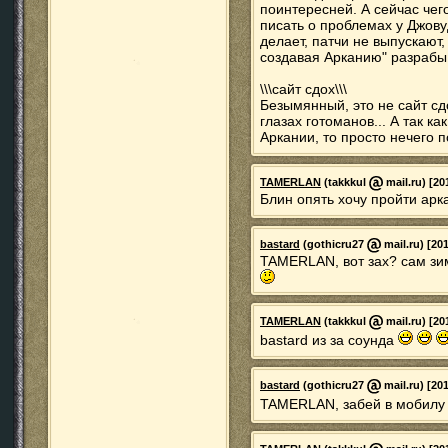
поинтересней. А сейчас чег
писать о проблемах у Джову
делает, патчи не выпускают
создавая Арканию" разрабы 
\\\сайт сдох\\\
Безымянный, это не сайт сдо
глазах готоманов... А так ка
Аркании, то просто нечего п
TAMERLAN
(takkkul
mail.ru) [20
Блин опять хочу пройти арк
bastard
(gothicru27
mail.ru) [20
TAMERLAN, вот зах? сам зи
TAMERLAN
(takkkul
mail.ru) [20
bastard из за соунда
bastard
(gothicru27
mail.ru) [20
TAMERLAN, забей в мобилу 