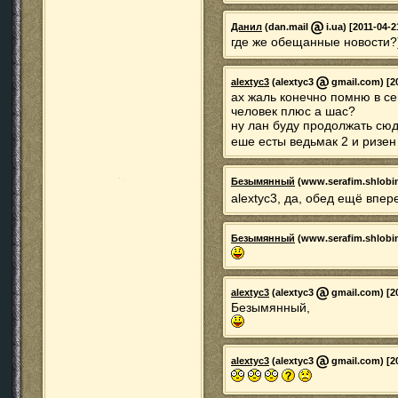
Данил
(dan.mail
i.ua) [2011-04-2
где же обещанные новости?
alextyc3
(alextyc3
gmail.com) [20
ах жаль конечно помню в се
человек плюс а шас?
ну лан буду продолжать сюд
еше есты ведьмак 2 и ризен 
Безымянный
(www.serafim.shlobi
alextyc3, да, обед ещё впер
Безымянный
(www.serafim.shlobi
alextyc3
(alextyc3
gmail.com) [20
Безымянный,
alextyc3
(alextyc3
gmail.com) [20