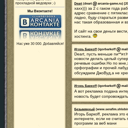
прохладной медовухи ;-)
Deart
(deart
arcania-game.ru) [20
хахх))) за 2 с гаком года р
Мы Вконтакте!
адрес сравнение с пятикласс
ладно, буду стараться разви
нас такая образованная и в
И сайт на свои деньги вести
хостинга.
Нас уже 30 000. Добавляйся!
Игорь Баркoff
(igorbarkoff
mail.
Deart, пусть меньше пи**ят
новости делать целый супер
речевые ошибки.Но по мне,э
орфографии и прочей лабуды
обсуждаем ДжоВуд,а не хрен
Игорь Баркoff
(igorbarkoff
mail.
А вот рекламка подана инте
новость будет сопровождать
Безымянный
(www.serafim.shlobi
Игорь Баркoff, реклама это
интернете, если не считать
программ за веб мани