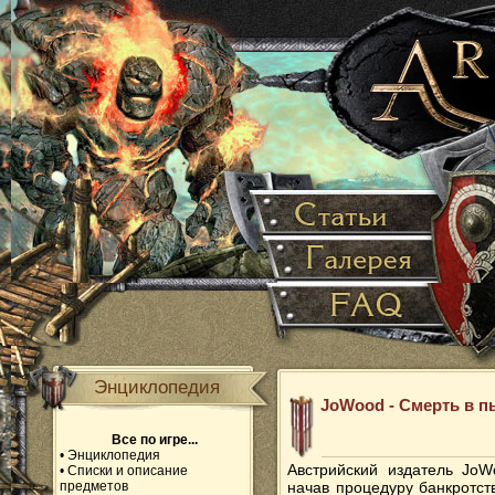
Энциклопедия
JoWood - Смерть в пы
Все по игре...
•
Энциклопедия
Австрийский издатель JoW
•
Списки и описание
предметов
начав процедуру банкротст