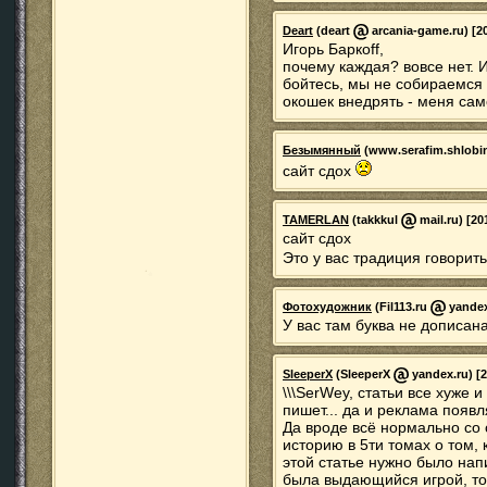
Deart
(deart
arcania-game.ru) [20
Игорь Баркoff,
почему каждая? вовсе нет. 
бойтесь, мы не собираемс
окошек внедрять - меня само
Безымянный
(www.serafim.shlobi
сайт сдох
TAMERLAN
(takkkul
mail.ru) [20
сайт сдох
Это у вас традиция говорит
Фотохудожник
(Fil113.ru
yandex.
У вас там буква не дописана
SleeperX
(SleeperX
yandex.ru) [2
\\\SerWey, статьи все хуже 
пишет... да и реклама появля
Да вроде всё нормально со 
историю в 5ти томах о том, 
этой статье нужно было нап
была выдающийся игрой, то