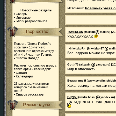
Источник:
boerse-express.
Новостные разделы
•
Обзоры
•
Интервью
•
Блоги разработчиков
Творчество
TAMERLAN
(takkkul
mail.ru) [20
ХАХАХАХХААХ
Повесть "Эпоха Побед" о
событиях 10-летнего
_-InkvizitoR-_
(inkvizitor27
mail.
временного отрезка между 3-
Все, аддона можно не ждать
ей и 4-ой частями Готики:
•
"Эпоха Побед"
Gotth73
(alizavin
yandex.ru) [201
Рисунки поклонников игры, а
мир в апаснасти
также арты и календари:
•
Фанарт
•
Календари
Безымянный
(www.serafim.shlobi
23 рассказа участников
Хаха, ссылку на магази не
конкурса "Безымянный
герой":
•
Список рассказов
B@$@I
(vladik.basai
yandex.ru) 
ДА ЗАДОЛБИТЕ УЖЕ ДЖО 
Рекомендуем