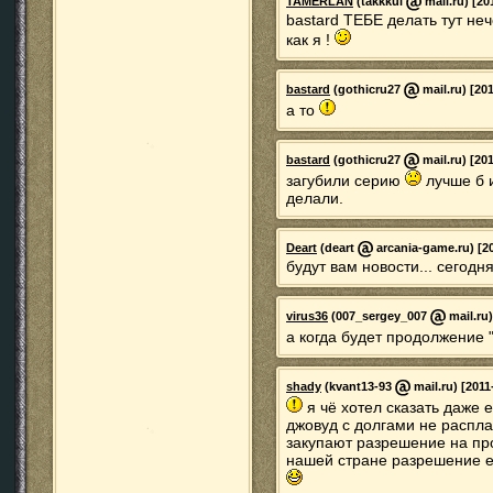
TAMERLAN
(takkkul
mail.ru) [20
bastard ТЕБЕ делать тут не
как я !
bastard
(gothicru27
mail.ru) [20
а то
bastard
(gothicru27
mail.ru) [20
загубили серию
лучше б 
делали.
Deart
(deart
arcania-game.ru) [20
будут вам новости... сегодня
virus36
(007_sergey_007
mail.ru)
а когда будет продолжение 
shady
(kvant13-93
mail.ru) [2011
я чё хотел сказать даже 
джовуд с долгами не распла
закупают разрешение на про
нашей стране разрешение ес