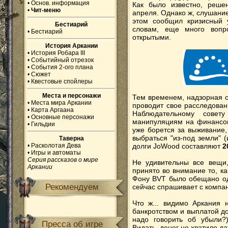
•
Основ. информация
Как было известно, реше
•
Чит-меню
апреля. Однако ж, слушани
этом сообщил кризисный 
Бестиарий
словам, еще много вопро
•
Бестиарий
открытыми.
История Аркании
•
История Робара III
•
Событийный отрезок
•
События 2-ого плана
•
Сюжет
•
Квестовые спойлеры
Места и персонажи
Тем временем, надзорная 
•
Места мира Аркании
проводит свое расследова
•
Карта Аргаана
Наблюдательному совет
•
Основные персонажи
манипуляциям на финансов
•
Гильдии
уже борется за выживание
выбраться "из-под земли" 
Таверна
•
Расколотая Дева
долги JoWood составляют
2
•
Игры и автоматы
Серия рассказов о мире
Не удивительны все вещи,
Аркании
принято во внимание то, ка
Фону BVT было обещано одн
Рекомендуем
сейчас спрашивает с компан
Что ж... видимо Аркания
банкротством и выплатой д
надо говорить об убыли?)
Пресса об игре
Видать, денег не хватило д