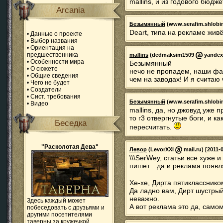
mallins, и из годового бюд
Arcania
Безымянный
(www.serafim.shlobi
Deart, типа на рекламе живё
•
Данные о проекте
•
Выбор названия
•
Ориентация на
предшественника
mallins
(dedmaksim1509
yandex.
•
Особенности мира
Безымянный
•
О сюжете
нечо не пропадем, наши фа
•
Общие сведения
чем на заводах! И я считаю
•
Чего не будет
•
Создатели
•
Сист. требования
Безымянный
(www.serafim.shlobi
•
Видео
mallins, да, но джовуд уже 
то г3 отвергнутые боги, и к
Беседка
пересчитать.
"Расколотая Дева"
Левор
(LevorXXI
mail.ru) [2011-
\\\SerWey, статьи все хуже 
пишет... да и реклама появля
Хе-хе, Дирта пятиклассник
Да ладно вам, Дирт шустрый,
неважно.
Здесь каждый может
А вот реклама это да, самом
побеседовать с друзьями и
другими посетителями
таверны за кружечкой