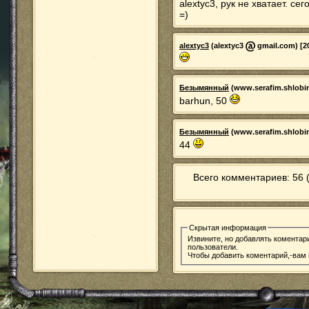
alextyc3, рук не хватает. с
=)
alextyc3
(alextyc3
gmail.com) [20
Безымянный
(www.serafim.shlobi
barhun, 50
Безымянный
(www.serafim.shlobi
44
Всего комментариев: 56 
Скрытая информация
Извините, но добавлять коментар
пользователи.
Чтобы добавить коментарий,-вам