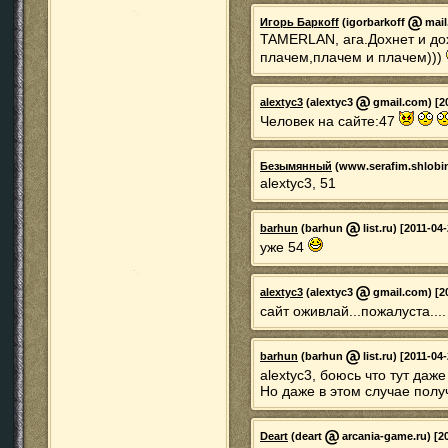
Игорь Баркoff
(igorbarkoff
mail.
TAMERLAN, ага.Дохнет и дох
плачем,плачем и плачем)))
alextyc3
(alextyc3
gmail.com) [20
Человек на сайте:47
Безымянный
(www.serafim.shlobi
alextyc3, 51
barhun
(barhun
list.ru) [2011-04
уже 54
alextyc3
(alextyc3
gmail.com) [20
сайт оживлай...пожалуста...
barhun
(barhun
list.ru) [2011-04
alextyc3, боюсь что тут даж
Но даже в этом случае получ
Deart
(deart
arcania-game.ru) [20