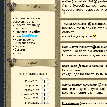
mallins
(dedmaksim1509
yandex.
А мне JowooD жалко, я сде
О сайте
совесть чтото грызет, если 
: D
•
О команде сайта и
сотрудничестве
TAMERLAN
(takkkul
mail.ru) [20
•
Сделать страницу
mallins и пусть признаются 
стартовой
делают
•
Реклама на сайте
и всё будет пучком
•
Наш
•
Наши проекты
•
Обратная связь
•
Опросы
Gothic 4ever
(nik.skyfly
gmail.co
•
Ссылки
Хотели на честном имени Го
•
RSS
Права пираньям и ждем ано
Архив
Deart
(deart
arcania-game.ru) [20
Безымянный,
сайту надо на что-то жить, т
Показать\скрыть весь
Июль 2026:
|
SerWey
(Sergey_Savonchuk
mail
Март 2026:
|
статьи все хуже и хуже, так
Ноябрь 2024:
|
реклама появляется. мда...
Октябрь 2024:
|
Август 2024:
|
Июль 2024:
|
Безымянный
(www.serafim.shlobi