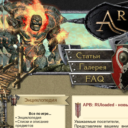
Энциклопедия
APB: RUloaded - нов
Все по игре...
•
Энциклопедия
Уважаемые посетители,
•
Списки и описание
предметов
Представляем вашему вн