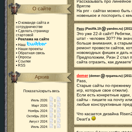
Рассказывать про линейно
Врятле
О сайте
На рпг - сайтах можно быть 
новенькое и поспорить с кем
•
О команде сайта и
сотрудничестве
Pass
(Pasifik.19
yandex.ru) [2011
•
Сделать страницу
Это уже 22-й сайт!! Ребятки
стартовой
штат - человек 30?? Не знач
•
Реклама на сайте
больше внимания, а старым 
•
Наш
ремонт провести сайтов, ко
•
Наши проекты
новомодных фишек и дать но
•
Обратная связь
Предположим, Ризн 2 стал п
•
Опросы
•
Ссылки
сайта отразить, как думаете
•
RSS
demer
(demer
rpgarea.ru) [2011
Архив
Pass,
Старые сайты по-прежнему 
игр, которые свое отжили).
Показать\скрыть весь
Если есть конкретные идеи,
сайты - пишите на почту ил
Июль 2026:
|
любые конструктивные пре
Март 2026:
|
Ноябрь 2024:
|
Что касается дизайна Risen
Октябрь 2024:
|
Deart'a
Август 2024:
|
Июль 2024:
|