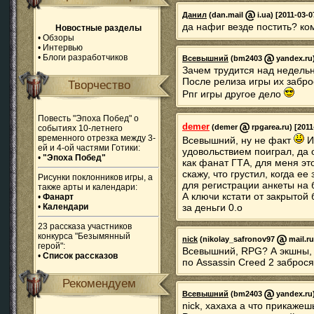
Данил
(dan.mail
i.ua) [2011-03-0
да нафиг везде постить? ком
Новостные разделы
•
Обзоры
•
Интервью
•
Блоги разработчиков
Всевышний
(bm2403
yandex.ru)
Зачем трудится над недел
После релиза игры их забро
Творчество
Рпг игры другое дело
Повесть "Эпоха Побед" о
demer
(demer
rpgarea.ru) [2011
событиях 10-летнего
временного отрезка между 3-
Всевышний, ну не факт
И
ей и 4-ой частями Готики:
удовольствием поиграл, да 
•
"Эпоха Побед"
как фанат ГТА, для меня э
скажу, что грустил, когда е
Рисунки поклонников игры, а
для регистрации анкеты на 
также арты и календари:
А ключи кстати от закрытой
•
Фанарт
за деньги 0.о
•
Календари
23 рассказа участников
конкурса "Безымянный
nick
(nikolay_safronov97
mail.ru
герой":
Всевышний, RPG? А экшны, 
•
Список рассказов
по Assassin Creed 2 заброс
Рекомендуем
Всевышний
(bm2403
yandex.ru)
nick, хахаха а что прикаже