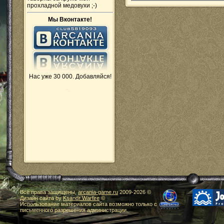
прохладной медовухи ;-)
Мы Вконтакте!
Нас уже 30 000. Добавляйся!
Все права защищены,
arcania-game.ru
2009-
2026 ©
Дизайн сайта by
Ksandr Warfire
©
Использование материалов сайта возможно только с
письменного разрешения администрации.