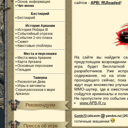
•
Основ. информация
сайтов -
APB: RUloaded
!
•
Чит-меню
Бестиарий
•
Бестиарий
История Аркании
•
История Робара III
•
Событийный отрезок
•
События 2-ого плана
•
Сюжет
•
Квестовые спойлеры
Места и персонажи
На сайте вы найдете с
•
Места мира Аркании
предстоящем возрождении
•
Карта Аргаана
•
Основные персонажи
игра будет бесплатной
•
Гильдии
разработчиков. Уже исп
содержание, но на этом 
Таверна
проходящего сейчас, пока 
•
Расколотая Дева
ждут еще множество улучш
•
Игры и автоматы
MMO-шутер, где в ожесточ
Серия рассказов о мире
сойдутся криминалы и полиц
Аркании
Не пропустите это событие 
www.APB-R.ru
Рекомендуем
Gotth73
(alizavin
yandex.ru) [201
готичные машинки
Пресса об игре