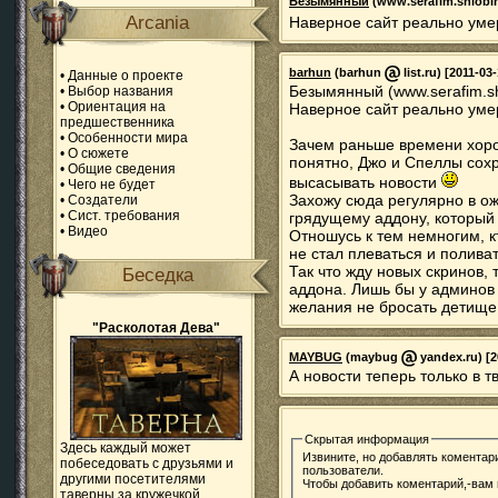
Безымянный
(www.serafim.shlobi
Arcania
Наверное сайт реально уме
barhun
(barhun
list.ru) [2011-03
•
Данные о проекте
Безымянный (www.serafim.shl
•
Выбор названия
•
Ориентация на
Наверное сайт реально уме
предшественника
•
Особенности мира
Зачем раньше времени хорон
•
О сюжете
понятно, Джо и Спеллы сох
•
Общие сведения
высасывать новости
•
Чего не будет
Захожу сюда регулярно в о
•
Создатели
•
Сист. требования
грядущему аддону, который 
•
Видео
Отношусь к тем немногим, к
не стал плеваться и полива
Так что жду новых скринов, 
Беседка
аддона. Лишь бы у админов
желания не бросать детище
"Расколотая Дева"
MAYBUG
(maybug
yandex.ru) [2
А новости теперь только в 
Скрытая информация
Здесь каждый может
Извините, но добавлять коментар
побеседовать с друзьями и
пользователи.
другими посетителями
Чтобы добавить коментарий,-вам
таверны за кружечкой