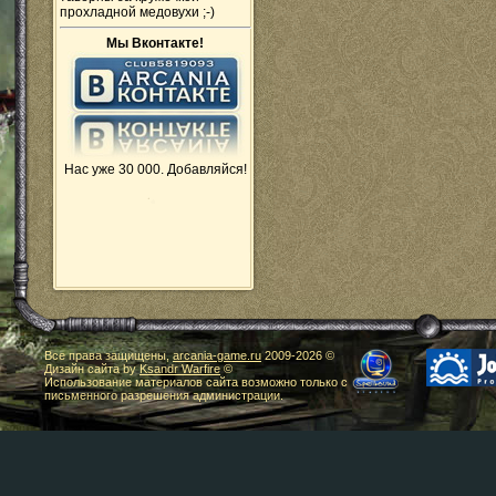
прохладной медовухи ;-)
Мы Вконтакте!
Нас уже 30 000. Добавляйся!
Все права защищены,
arcania-game.ru
2009-
2026 ©
Дизайн сайта by
Ksandr Warfire
©
Использование материалов сайта возможно только с
письменного разрешения администрации.