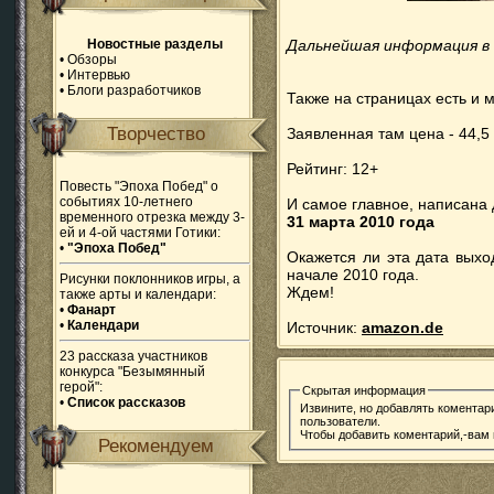
Новостные разделы
Дальнейшая информация в 
•
Обзоры
•
Интервью
•
Блоги разработчиков
Также на страницах есть и 
Творчество
Заявленная там цена - 44,5
Рейтинг: 12+
Повесть "Эпоха Побед" о
событиях 10-летнего
И самое главное, написана 
временного отрезка между 3-
31 марта 2010 года
ей и 4-ой частями Готики:
•
"Эпоха Побед"
Окажется ли эта дата выхо
начале 2010 года.
Рисунки поклонников игры, а
Ждем!
также арты и календари:
•
Фанарт
•
Календари
Источник:
amazon.de
23 рассказа участников
конкурса "Безымянный
герой":
Скрытая информация
•
Список рассказов
Извините, но добавлять коментар
пользователи.
Чтобы добавить коментарий,-вам
Рекомендуем