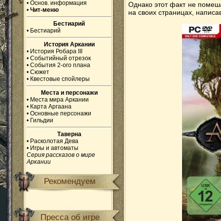
•
Основ. информация
Однако этот факт не поме
•
Чит-меню
на своих страницах, написав
Бестиарий
•
Бестиарий
История Аркании
•
История Робара III
•
Событийный отрезок
•
События 2-ого плана
•
Сюжет
•
Квестовые спойлеры
Места и персонажи
•
Места мира Аркании
•
Карта Аргаана
•
Основные персонажи
•
Гильдии
Таверна
•
Расколотая Дева
•
Игры и автоматы
Серия рассказов о мире
Аркании
Рекомендуем
Пресса об игре