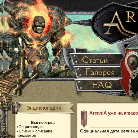
Энциклопедия
ArcaniA уже на amazo
Все по игре...
•
Энциклопедия
Официальная дата релиза е
•
Списки и описание
предметов