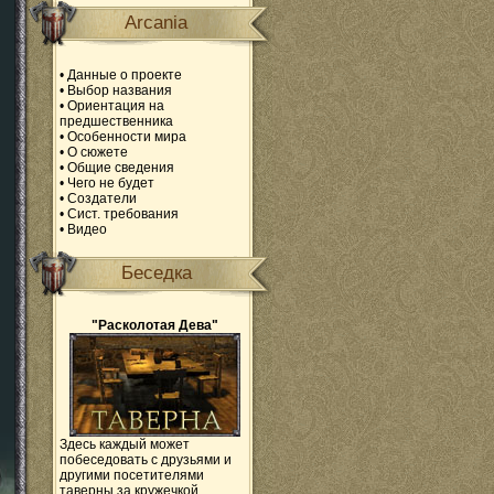
Arcania
•
Данные о проекте
•
Выбор названия
•
Ориентация на
предшественника
•
Особенности мира
•
О сюжете
•
Общие сведения
•
Чего не будет
•
Создатели
•
Сист. требования
•
Видео
Беседка
"Расколотая Дева"
Здесь каждый может
побеседовать с друзьями и
другими посетителями
таверны за кружечкой