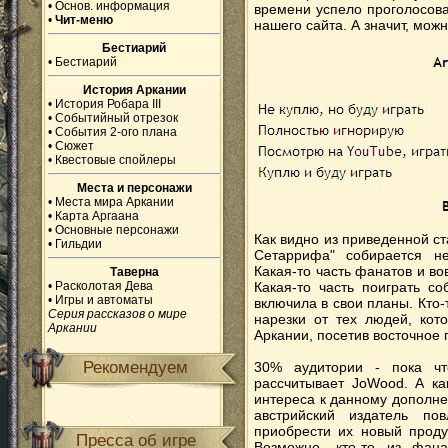
•
Основ. информация
времени успело проголосова
•
Чит-меню
нашего сайта. А значит, можн
Бестиарий
•
Бестиарий
История Аркании
•
История Робара III
•
Событийный отрезок
•
События 2-ого плана
•
Сюжет
•
Квестовые спойлеры
Места и персонажи
•
Места мира Аркании
•
Карта Аргаана
•
Основные персонажи
Как видно из приведенной с
•
Гильдии
Сетаррифа" собирается н
Какая-то часть фанатов и в
Таверна
•
Расколотая Дева
Какая-то часть поиграть с
•
Игры и автоматы
включила в свои планы. Кто-
Серия рассказов о мире
нарезки от тех людей, кот
Аркании
Аркании, посетив восточное
Рекомендуем
30% аудитории - пока что
рассчитывает JoWood. А ка
интереса к данному дополне
австрийский издатель по
приобрести их новый продук
Пресса об игре
Возможно, кто-то из фан