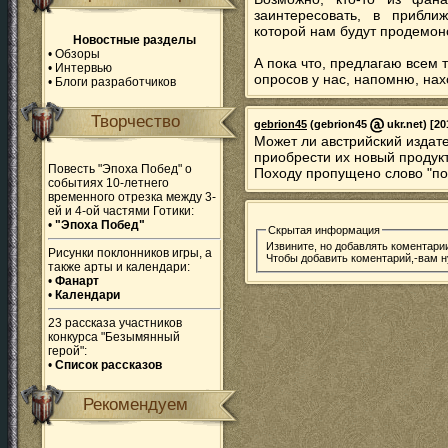
заинтересовать, в прибл
которой нам будут продемон
Новостные разделы
•
Обзоры
А пока что, предлагаю всем т
•
Интервью
опросов у нас, напомню, нахо
•
Блоги разработчиков
Творчество
gebrion45
(gebrion45
ukr.net) [20
Может ли австрийский издат
приобрести их новый продукт 
Повесть "Эпоха Побед" о
Походу пропущено слово "по
событиях 10-летнего
временного отрезка между 3-
ей и 4-ой частями Готики:
•
"Эпоха Побед"
Скрытая информация
Извините, но добавлять коментари
Рисунки поклонников игры, а
Чтобы добавить коментарий,-вам 
также арты и календари:
•
Фанарт
•
Календари
23 рассказа участников
конкурса "Безымянный
герой":
•
Список рассказов
Рекомендуем