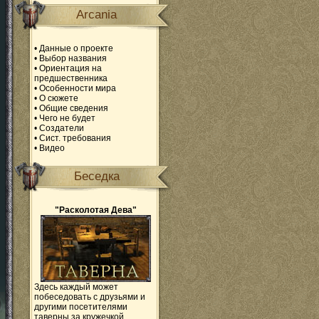
Arcania
•
Данные о проекте
•
Выбор названия
•
Ориентация на
предшественника
•
Особенности мира
•
О сюжете
•
Общие сведения
•
Чего не будет
•
Создатели
•
Сист. требования
•
Видео
Беседка
"Расколотая Дева"
Здесь каждый может
побеседовать с друзьями и
другими посетителями
таверны за кружечкой