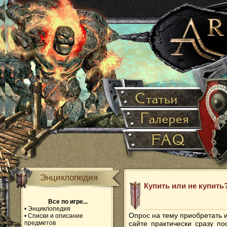
Энциклопедия
Купить или не купить?
Все по игре...
•
Энциклопедия
Опрос на тему приобретать 
•
Списки и описание
предметов
сайте практически сразу п