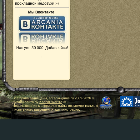
прохладной медовухи ;-)
Мы Вконтакте!
Нас уже 30 000. Добавляйся!
Все права защищены,
arcania-game.ru
2009-
2026 ©
Дизайн сайта by
Ksandr Warfire
©
Использование материалов сайта возможно только с
письменного разрешения администрации.