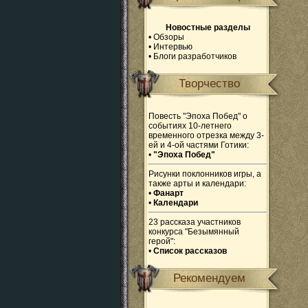
Новостные разделы
•
Обзоры
•
Интервью
•
Блоги разработчиков
Творчество
Повесть "Эпоха Побед" о
событиях 10-летнего
временного отрезка между 3-
ей и 4-ой частями Готики:
•
"Эпоха Побед"
Рисунки поклонников игры, а
также арты и календари:
•
Фанарт
•
Календари
23 рассказа участников
конкурса "Безымянный
герой":
•
Список рассказов
Рекомендуем