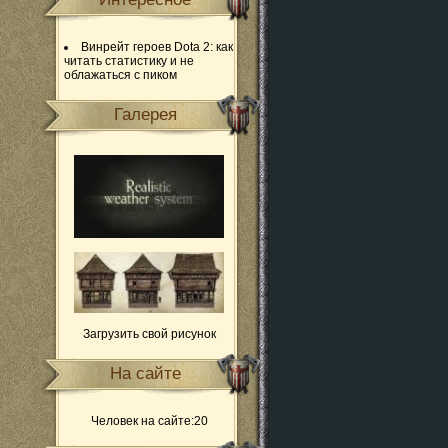
Винрейт героев Dota 2: как
читать статистику и не
облажаться с пиком
Галерея
Загрузить свой рисунок
На сайте
Человек на сайте:20