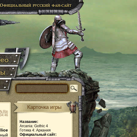
Карточка игры
Ai Rin
04:46
Название:
Arcania: Gothic 4
lice
Готика 4: Аркания
нный
Официальный сайт: