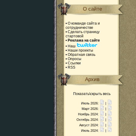
О сайте
•
О команде сайта и
сотрудничестве
•
Сделать страницу
стартовой
•
Реклама на сайте
•
Наш
•
Наши проекты
•
Обратная связь
•
Опросы
•
Ссылки
•
RSS
Архив
Показать\скрыть весь
Июль 2026:
|
Март 2026:
|
Ноябрь 2024:
|
Октябрь 2024:
|
Август 2024:
|
Июль 2024:
|