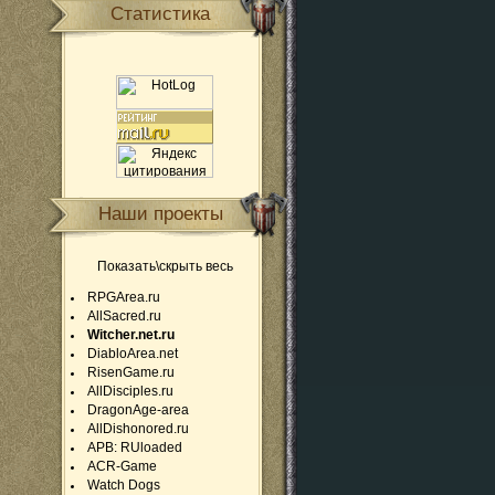
Статистика
Наши проекты
Показать\скрыть весь
RPGArea.ru
AllSacred.ru
Witcher.net.ru
DiabloArea.net
RisenGame.ru
AllDisciples.ru
DragonAge-area
AllDishonored.ru
APB: RUloaded
ACR-Game
Watch Dogs