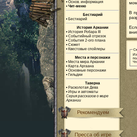
•
Основ. информация
мом
•
Чит-меню
В п
Бестиарий
раз
•
Бестиарий
Есл
История Аркании
•
История Робара III
вни
•
Событийный отрезок
•
События 2-ого плана
•
Сюжет
•
Квестовые спойлеры
С
Из
Места и персонажи
по
•
Места мира Аркании
Чт
•
Карта Аргаана
•
Основные персонажи
•
Гильдии
Таверна
•
Расколотая Дева
•
Игры и автоматы
Серия рассказов о мире
Аркании
Рекомендуем
Пресса об игре