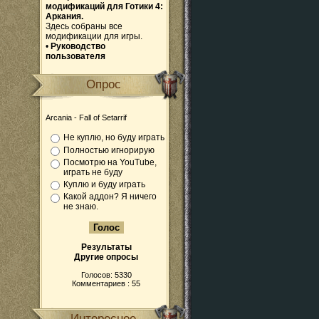
модификаций для Готики 4:
Аркания.
Здесь собраны все
модификации для игры.
•
Руководство
пользователя
Опрос
Arcania - Fall of Setarrif
Не куплю, но буду играть
Полностью игнорирую
Посмотрю на YouTube,
играть не буду
Куплю и буду играть
Какой аддон? Я ничего
не знаю.
Результаты
Другие опросы
Голосов: 5330
Комментариев : 55
Интересное