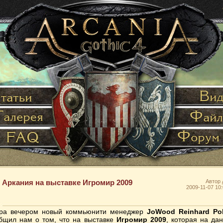
Аркания на выставке Игромир 2009
Автор
2009-11-07 10:
ра вечером новый коммьюнити менеджер
JoWood Reinhard Pol
бщил нам о том, что на выставке
Игромир 2009
, которая на да