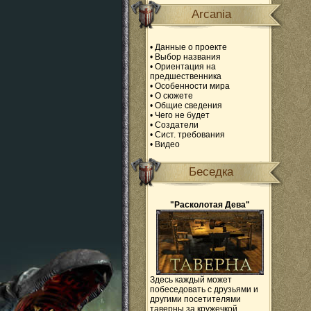
Arcania
•
Данные о проекте
•
Выбор названия
•
Ориентация на
предшественника
•
Особенности мира
•
О сюжете
•
Общие сведения
•
Чего не будет
•
Создатели
•
Сист. требования
•
Видео
Беседка
"Расколотая Дева"
Здесь каждый может
побеседовать с друзьями и
другими посетителями
таверны за кружечкой