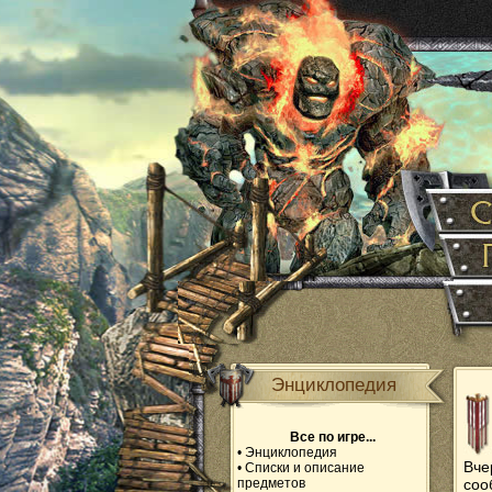
Энциклопедия
Все по игре...
•
Энциклопедия
Вче
•
Списки и описание
предметов
соо