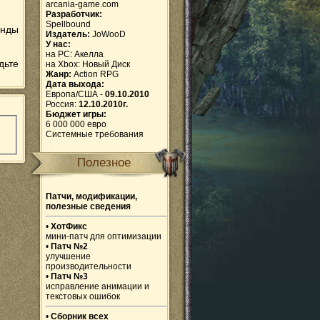
arcania-game.com
Разработчик:
Spellbound
анды
Издатель:
JoWooD
У нас:
на PC:
Акелла
дьте
на Xbox:
Новый Диск
Жанр:
Action RPG
Дата выхода:
Европа/США -
09.10.2010
Россия:
12.10.2010г.
Бюджет игры:
6 000 000 евро
Системные требования
Полезное
Патчи, модификации,
полезные сведения
•
ХотФикс
мини-патч для оптимизации
•
Патч №2
улучшение
производительности
•
Патч №3
исправление анимации и
текстовых ошибок
•
Сборник всех