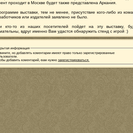
ент проходит в Москве будет также представлена Аркания.
рограмме выставки, тем не менее, присутствие кого-либо из ком
работчиков или издателей заявлено не было.
и кто-то из наших посетителей пойдет на эту выставку, бу
мательны, вдруг именно Вам удастся обнаружить стенд с игрой :)
крытая информация
вините, но добавлять коментарии имеют право только зарегистрированные
льзователи.
обы добавить коментарий,-вам нужно
зарегистрироваться.