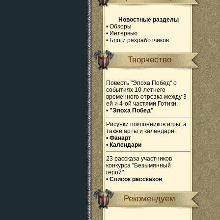
Новостные разделы
•
Обзоры
•
Интервью
•
Блоги разработчиков
Творчество
Повесть "Эпоха Побед" о
событиях 10-летнего
временного отрезка между 3-
ей и 4-ой частями Готики:
•
"Эпоха Побед"
Рисунки поклонников игры, а
также арты и календари:
•
Фанарт
•
Календари
23 рассказа участников
конкурса "Безымянный
герой":
•
Список рассказов
Рекомендуем