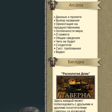
Arcania
•
Данные о проекте
•
Выбор названия
•
Ориентация на
предшественника
•
Особенности мира
•
О сюжете
•
Общие сведения
•
Чего не будет
•
Создатели
•
Сист. требования
•
Видео
Беседка
"Расколотая Дева"
Здесь каждый может
побеседовать с друзьями и
другими посетителями
таверны за кружечкой