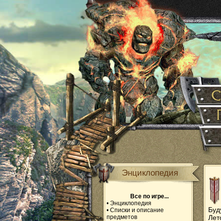
Энциклопедия
Все по игре...
•
Энциклопедия
Буд
•
Списки и описание
предметов
Ле