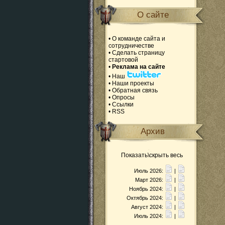
О сайте
•
О команде сайта и
сотрудничестве
•
Сделать страницу
стартовой
•
Реклама на сайте
•
Наш
•
Наши проекты
•
Обратная связь
•
Опросы
•
Ссылки
•
RSS
Архив
Показать\скрыть весь
Июль 2026:
|
Март 2026:
|
Ноябрь 2024:
|
Октябрь 2024:
|
Август 2024:
|
Июль 2024:
|