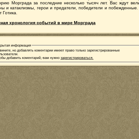
орию Морграда за последние несколько тысяч лет. Вас ждут вел
ны и катаклизмы, герои и предатели, победители и побежденные.
т Готика.
ная хронология событий в мире Морграда
крытая информация
вините, но добавлять коментарии имеют право только зарегистрированные
льзователи.
обы добавить коментарий,-вам нужно
зарегистрироваться.