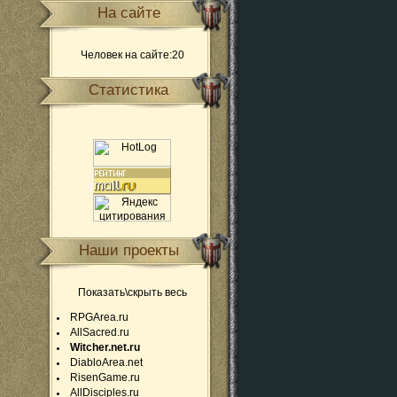
На сайте
Человек на сайте:20
Статистика
Наши проекты
Показать\скрыть весь
RPGArea.ru
AllSacred.ru
Witcher.net.ru
DiabloArea.net
RisenGame.ru
AllDisciples.ru