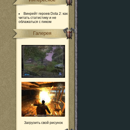
Винрейт героев Dota 2: как
читать статистику и не
облажаться с пиком
Галерея
Загрузить свой рисунок