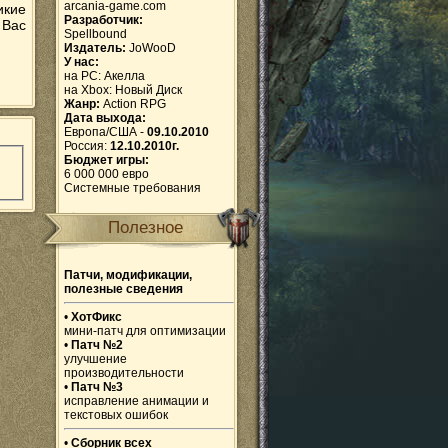
arcania-game.com
икие
Разработчик:
 Вас
Spellbound
Издатель:
JoWooD
У нас:
на PC:
Акелла
на Xbox:
Новый Диск
Жанр:
Action RPG
Дата выхода:
Европа/США -
09.10.2010
Россия:
12.10.2010г.
Бюджет игры:
6 000 000 евро
Системные требования
Полезное
Патчи, модификации,
полезные сведения
•
ХотФикс
мини-патч для оптимизации
•
Патч №2
улучшение
производительности
•
Патч №3
исправление анимации и
текстовых ошибок
•
Сборник всех