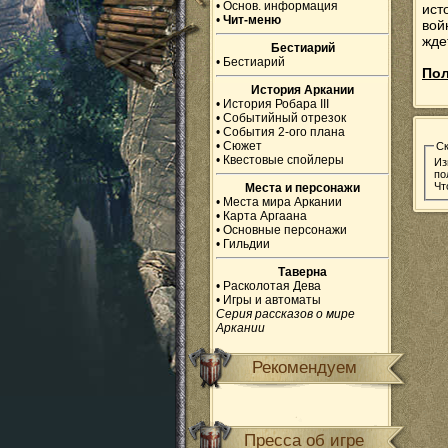
•
Основ. информация
ист
•
Чит-меню
вой
жде
Бестиарий
•
Бестиарий
Пол
История Аркании
•
История Робара III
•
Событийный отрезок
•
События 2-ого плана
•
Сюжет
С
•
Квестовые спойлеры
Из
по
Чт
Места и персонажи
•
Места мира Аркании
•
Карта Аргаана
•
Основные персонажи
•
Гильдии
Таверна
•
Расколотая Дева
•
Игры и автоматы
Серия рассказов о мире
Аркании
Рекомендуем
Пресса об игре