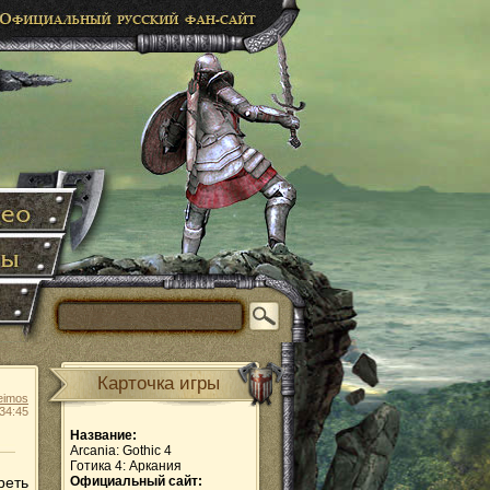
Карточка игры
eimos
34:45
Название:
Arcania: Gothic 4
Готика 4: Аркания
реть
Официальный сайт: