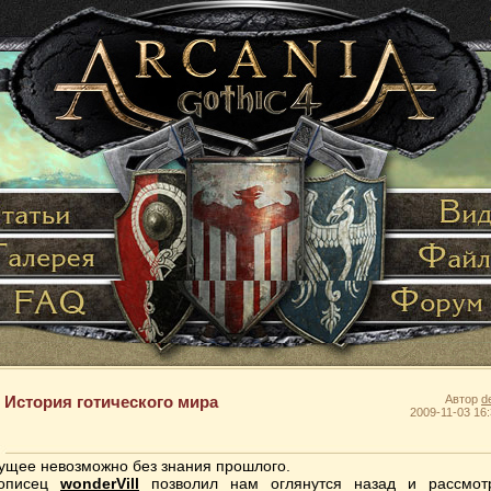
История готического мира
Автор
d
2009-11-03 16:
ущее невозможно без знания прошлого.
тописец
wonderVill
позволил нам оглянутся назад и рассмот