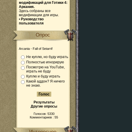
модификаций для Готики 4:
Аркания.
Здесь собраны все
модификации для игры.
•
Руководство
пользователя
Опрос
Arcania - Fall of Setarrif
Не куплю, но буду играть
Полностью игнорирую
Посмотрю на YouTube,
играть не буду
Куплю и буду играть
Какой аддон? Я ничего
не знаю.
Результаты
Другие опросы
Голосов: 5330
Комментариев : 55
Интересное