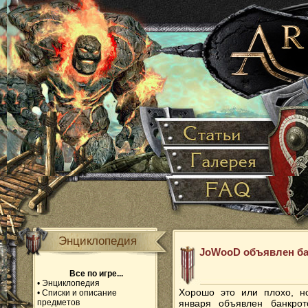
Энциклопедия
JoWooD объявлен ба
Все по игре...
•
Энциклопедия
Хорошо это или плохо, 
•
Списки и описание
предметов
января объявлен банкрот