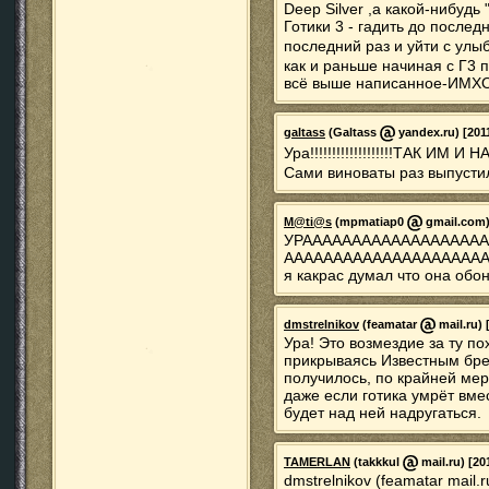
Deep Silver ,а какой-нибудь
Готики 3 - гадить до послед
последний раз и уйти с улы
как и раньше начиная с Г3 п
всё выше написанное-ИМХ
galtass
(Galtass
yandex.ru) [2011
Ура!!!!!!!!!!!!!!!!!!!ТАК ИМ И 
Сами виноваты раз выпусти
M@ti@s
(mpmatiap0
gmail.com) 
УРАААААААААААААААААА
АААААААААААААААААААА
я какрас думал что она обо
dmstrelnikov
(feamatar
mail.ru) 
Ура! Это возмездие за ту п
прикрываясь Известным брен
получилось, по крайней мер
даже если готика умрёт вмес
будет над ней надругаться.
TAMERLAN
(takkkul
mail.ru) [20
dmstrelnikov (feamatar mail.r