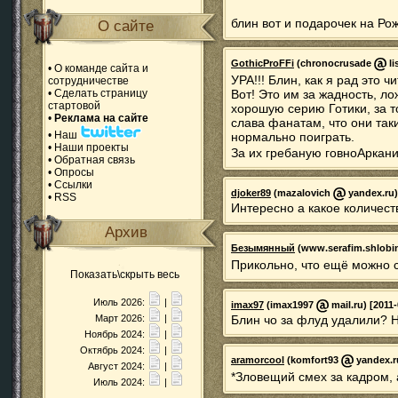
блин вот и подарочек на Ро
О сайте
GothicProFFi
(chronocrusade
li
•
О команде сайта и
УРА!!! Блин, как я рад это чи
сотрудничестве
•
Сделать страницу
Вот! Это им за жадность, ло
стартовой
хорошую серию Готики, за т
•
Реклама на сайте
слава фанатам, что они так
•
Наш
нормально поиграть.
•
Наши проекты
За их гребаную говноАркани
•
Обратная связь
•
Опросы
•
Ссылки
djoker89
(mazalovich
yandex.ru)
•
RSS
Интересно а какое количес
Архив
Безымянный
(www.serafim.shlobi
Прикольно, что ещё можно 
Показать\скрыть весь
Июль 2026:
|
imax97
(imax1997
mail.ru) [2011-
Март 2026:
|
Блин чо за флуд удалили? 
Ноябрь 2024:
|
Октябрь 2024:
|
aramorcool
(komfort93
yandex.ru
Август 2024:
|
*Зловещий смех за кадром, 
Июль 2024:
|