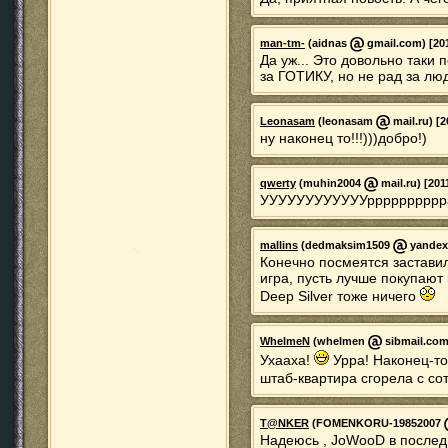
man-tm-
(aidnas
gmail.com) [201
Да уж... Это довольно таки 
за ГОТИКУ, но не рад за люд
Leonasam
(leonasam
mail.ru) [2
ну наконец то!!!)))добро!)
qwerty
(muhin2004
mail.ru) [201
УУУУУУУУУУУУрррррррррраа
mallins
(dedmaksim1509
yandex.
Конечно посмеятся заставил
игра, пусть лучше покупают
Deep Silver тоже ничего
WhelmeN
(whelmen
sibmail.com)
Ухааха!
Урра! Наконец-то 
штаб-квартира сгорела с со
T@NKER
(FOMENKORU-19852007
Надеюсь , JoWooD в последн