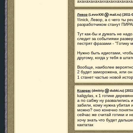
ахахахахахаххахаххахахаха
Левор
(LevorXXI
mail.ru) [2011-
\\\nick, Левор, а с чего ты 
разработчиком станут ПИРАН
Тут как-бы и думать не надо
следит за событиями разве
пестрят фразами - "Готику м
Нужно быть идиотами, чтобы
другому, когда у тебя в шта
Вообще, наиболее вероятно,
2 будет заморожена, или он
1 станет частью новой исто
Kcapgac
(dmitriy
dubki.ru) [2011
kaligylas, к 1 готике дерев
а по сабжу ну развалились и
забили, кому нужна убитая 
можно? оно конечно понятно
сейчас же считай готики и н
хочу знать что будет дальш
кактатак