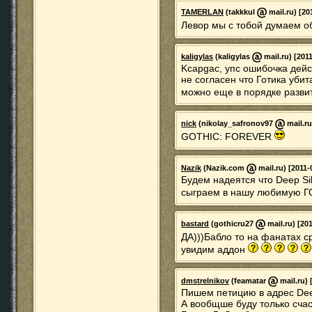
TAMERLAN
(takkkul
mail.ru) [20
Левор мы с тобой думаем о
kaligylas
(kaligylas
mail.ru) [201
Kcapgac, упс ошибочка дейс
не согласен что Готика убит
можно еще в порядке развит
nick
(nikolay_safronov97
mail.ru
GOTHIC: FOREVER
Nazik
(Nazik.com
mail.ru) [2011-
Будем надеятся что Deep Sil
сыграем в нашу любимую Г
bastard
(gothicru27
mail.ru) [20
ДА)))Бабло то на фанатах с
увидим аддон
dmstrelnikov
(feamatar
mail.ru) 
Пишем петицию в адрес Deep 
А вообщше буду только счас