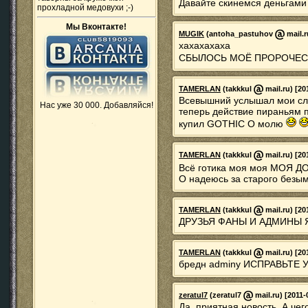
Давайте скинемся деньгами 
прохладной медовухи ;-)
Мы Вконтакте!
MUGIK
(antoha_pastuhov
mail.r
хахахахаха
СБЫЛОСЬ МОЁ ПРОРОЧЕСТВО
TAMERLAN
(takkkul
mail.ru) [20
Всевышний услышал мои сл
Нас уже 30 000. Добавляйся!
теперь действие пираньям п
купил GOTHIC О молю
TAMERLAN
(takkkul
mail.ru) [20
Всё готика моя моя МОЯ ДО
О надеюсь за старого безы
TAMERLAN
(takkkul
mail.ru) [20
ДРУЗЬЯ ФАНЫ И АДМИНЫ Я ВАС 
TAMERLAN
(takkkul
mail.ru) [20
бредн adminy ИСПРАВЬТЕ 
zeratul7
(zeratul7
mail.ru) [2011-
Да, приятная новость. А чег