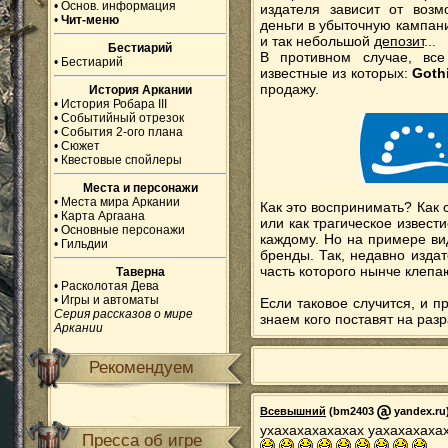
•
Основ. информация
издателя зависит от возм
•
Чит-меню
деньги в убыточную кампани
и так небольшой
депозит
...
Бестиарий
В противном случае, вс
•
Бестиарий
известные из которых:
Gothi
продажу.
История Аркании
•
История Робара III
•
Событийный отрезок
•
События 2-ого плана
•
Сюжет
•
Квестовые спойлеры
Места и персонажи
•
Места мира Аркании
Как это воспринимать? Как 
•
Карта Аргаана
или как трагическое извест
•
Основные персонажи
каждому. Но на примере ви
•
Гильдии
бренды. Так, недавно изда
часть которого нынче клепа
Таверна
•
Расколотая Дева
•
Игры и автоматы
Если таковое случится, и пр
Серия рассказов о мире
знаем кого поставят на разр
Аркании
Рекомендуем
Всевышний
(bm2403
yandex.ru)
ухахахахахахах уахахахахах
Пресса об игре