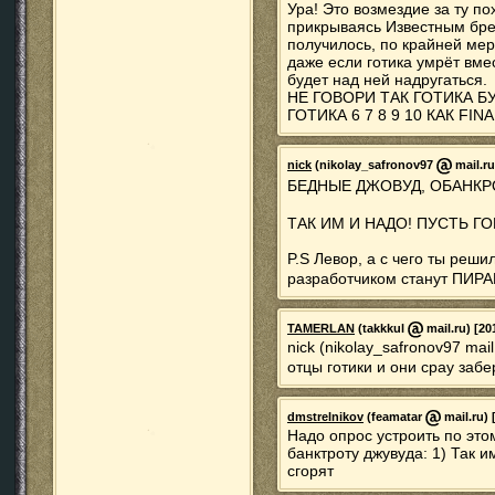
Ура! Это возмездие за ту п
прикрываясь Известным брен
получилось, по крайней мер
даже если готика умрёт вмес
будет над ней надругаться.
НЕ ГОВОРИ ТАК ГОТИКА 
ГОТИКА 6 7 8 9 10 КАК FIN
nick
(nikolay_safronov97
mail.ru
БЕДНЫЕ ДЖОВУД, ОБАНК
ТАК ИМ И НАДО! ПУСТЬ ГО
P.S Левор, а с чего ты реши
разработчиком станут ПИРА
TAMERLAN
(takkkul
mail.ru) [20
nick (nikolay_safronov97 mai
отцы готики и они срау заб
dmstrelnikov
(feamatar
mail.ru) 
Надо опрос устроить по этом
банктроту джувуда: 1) Так и
сгорят