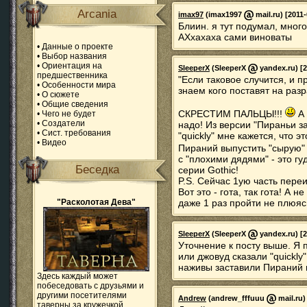
Arcania
imax97
(imax1997
mail.ru) [2011-
Блиин. я тут подумал, мног
АХхахаха сами виноваты
•
Данные о проекте
•
Выбор названия
•
Ориентация на
SleeperX
(SleeperX
yandex.ru) [2
предшественника
"Если таковое случится, и пр
•
Особенности мира
знаем кого поставят на разр
•
О сюжете
•
Общие сведения
СКРЕСТИМ ПАЛЬЦЫ!!!
А 
•
Чего не будет
•
Создатели
надо! Из версии "Пираньи з
•
Сист. требования
"quickly" мне кажется, что 
•
Видео
Пираний выпустить "сырую" 
с "плохими дядями" - это г
Беседка
серии Gothic!
P.S. Сейчас 1ую часть переи
Вот это - гота, так гота! А 
"Расколотая Дева"
даже 1 раз пройти не плюяс
SleeperX
(SleeperX
yandex.ru) [2
Уточнение к посту выше. Я 
или джовуд сказали "quickly
наживы заставили Пираний в
Здесь каждый может
побеседовать с друзьями и
другими посетителями
Andrew
(andrew_fffuuu
mail.ru)
таверны за кружечкой