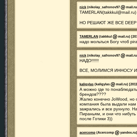
nick
(nikolay_safronov97
mail.ru
TAMERLAN(takkkul@mail.ru) 
НО РЕШАЮТ ЖЕ ВСЕ DEEP
TAMERLAN
(takkkul
mail.ru) [20
надо мольться Богу чтоб pir
nick
(nikolay_safronov97
mail.ru
НАДО!!!!!!
ВСЕ, МОЛИМСЯ ИННОСУ И АДА
kaligylas
(kaligylas
mail.ru) [201
А можно где то понаблюдат
брендов????
Жалко конечно JoWood, но 
компания была выдали нам т
зажрались и все рухнуло. Н
Пираньям, и они что нибут
после Готики 3))
acercomp
(Acercomp
yandex.ru)