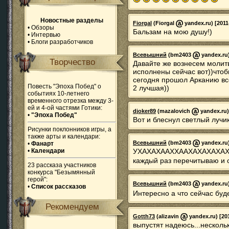
Новостные разделы
Fiorgal
(Fiorgal
yandex.ru) [2011
•
Обзоры
Бальзам на мою душу!)
•
Интервью
•
Блоги разработчиков
Всевышний
(bm2403
yandex.ru)
Творчество
Давайте же вознесем молит
исполнены сейчас вот))чтоб
сегодня прошол Арканию все-
Повесть "Эпоха Побед" о
2 лучшая))
событиях 10-летнего
временного отрезка между 3-
ей и 4-ой частями Готики:
djoker89
(mazalovich
yandex.ru)
•
"Эпоха Побед"
Вот и блеснул светлый лучи
Рисунки поклонников игры, а
также арты и календари:
Всевышний
(bm2403
yandex.ru)
•
Фанарт
•
Календари
УХАХАХААХХААХАХАХАХАХ УХ
каждый раз перечитываю и
23 рассказа участников
конкурса "Безымянный
герой":
Всевышний
(bm2403
yandex.ru)
•
Список рассказов
Интересно а что сейчас бу
Рекомендуем
Gotth73
(alizavin
yandex.ru) [201
выпустят надеюсь...несколь