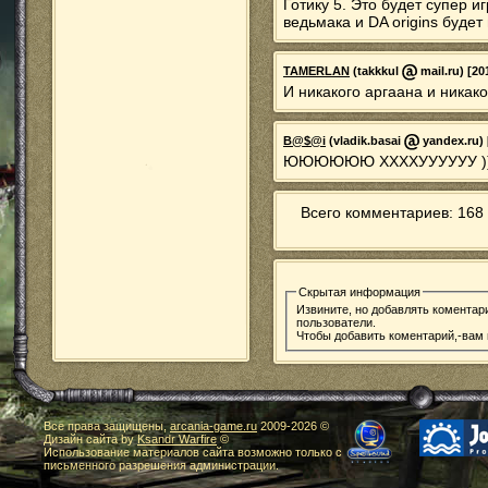
Готику 5. Это будет супер и
ведьмака и DA origins буде
TAMERLAN
(takkkul
mail.ru) [20
И никакого аргаана и никак
B@$@i
(vladik.basai
yandex.ru) 
ЮЮЮЮЮЮ ХХХХУУУУУУ ))))
Всего комментариев: 168 
Скрытая информация
Извините, но добавлять коментар
пользователи.
Чтобы добавить коментарий,-вам
Все права защищены,
arcania-game.ru
2009-
2026 ©
Дизайн сайта by
Ksandr Warfire
©
Использование материалов сайта возможно только с
письменного разрешения администрации.