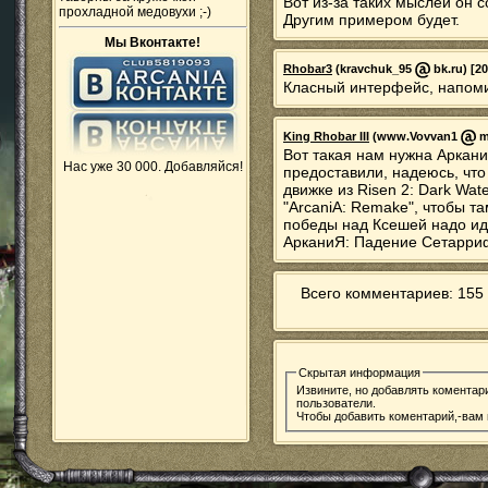
Вот из-за таких мыслей он 
прохладной медовухи ;-)
Другим примером будет.
Мы Вконтакте!
Rhobar3
(kravchuk_95
bk.ru) [20
Класный интерфейс, напоми
King Rhobar III
(www.Vovvan1
ma
Вот такая нам нужна Аркани
Нас уже 30 000. Добавляйся!
предоставили, надеюсь, что
движке из Risen 2: Dark Wat
"ArcaniA: Remake", чтобы т
победы над Ксешей надо идт
АрканиЯ: Падение Сетарри
Всего комментариев: 155 
Скрытая информация
Извините, но добавлять коментар
пользователи.
Чтобы добавить коментарий,-вам