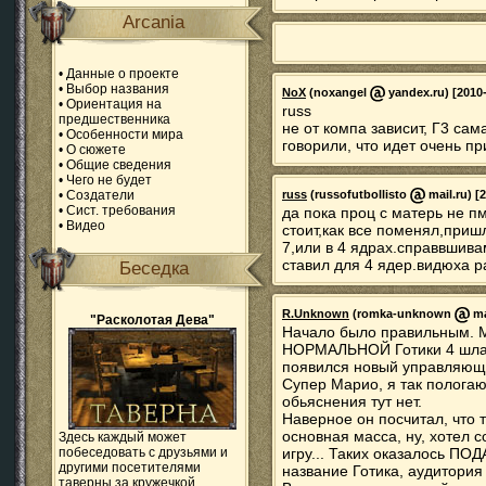
Arcania
•
Данные о проекте
•
Выбор названия
NoX
(noxangel
yandex.ru) [2010-
•
Ориентация на
russ
предшественника
не от компа зависит, Г3 сам
•
Особенности мира
говорили, что идет очень пр
•
О сюжете
•
Общие сведения
•
Чего не будет
•
Создатели
russ
(russofutbollisto
mail.ru) [
•
Сист. требования
да пока проц с матерь не п
•
Видео
стоит,как все поменял,приш
7,или в 4 ядрах.справвшива
ставил для 4 ядер.видюха 
Беседка
R.Unknown
(romka-unknown
ma
"Расколотая Дева"
Начало было правильным. М
НОРМАЛЬНОЙ Готики 4 шла 
появился новый управляющ
Супер Марио, я так пологаю
обьяснения тут нет.
Наверное он посчитал, что 
основная масса, ну, хотел 
Здесь каждый может
побеседовать с друзьями и
игру... Таких оказалось П
другими посетителями
название Готика, аудитори
таверны за кружечкой