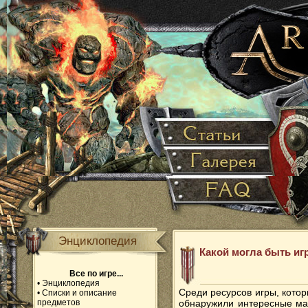
Энциклопедия
Какой могла быть игр
Все по игре...
•
Энциклопедия
Среди ресурсов игры, кото
•
Списки и описание
предметов
обнаружили интересные мат