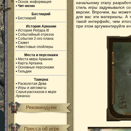
•
Основ. информация
начальному этапу разработ
•
Чит-меню
стиль игры задумывался со
версии. Впрочем, вы может
Бестиарий
для вас эти материалы. А 
•
Бестиарий
такой интерфейс, чем итог
при этом аргументируйте ег
История Аркании
•
История Робара III
•
Событийный отрезок
•
События 2-ого плана
•
Сюжет
•
Квестовые спойлеры
Места и персонажи
•
Места мира Аркании
•
Карта Аргаана
•
Основные персонажи
•
Гильдии
Таверна
•
Расколотая Дева
•
Игры и автоматы
Серия рассказов о мире
Аркании
Рекомендуем
Пресса об игре