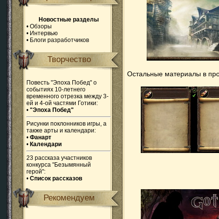
Новостные разделы
•
Обзоры
•
Интервью
•
Блоги разработчиков
Творчество
Остальные материалы в про
Повесть "Эпоха Побед" о
событиях 10-летнего
временного отрезка между 3-
ей и 4-ой частями Готики:
•
"Эпоха Побед"
Рисунки поклонников игры, а
также арты и календари:
•
Фанарт
•
Календари
23 рассказа участников
конкурса "Безымянный
герой":
•
Список рассказов
Рекомендуем