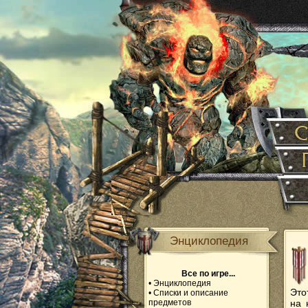
Энциклопедия
Все по игре...
•
Энциклопедия
Это
•
Списки и описание
предметов
на 