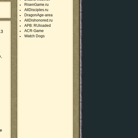
RisenGame.ru
AllDisciples.ru
DragonAge-area
AllDishonored.ru
APB: RUloaded
ACR-Game
13
Watch Dogs
о
,
е