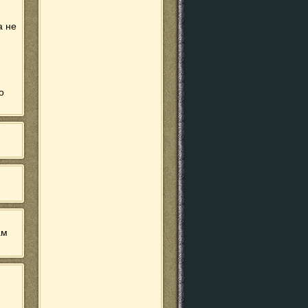
а не
о
ам