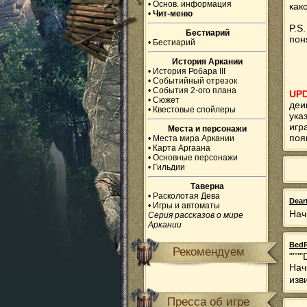
•
Основ. информация
как
•
Чит-меню
P.S
Бестиарий
пон
•
Бестиарий
История Аркании
•
История Робара III
•
Событийный отрезок
•
События 2-ого плана
UP
•
Сюжет
деи
•
Квестовые спойлеры
ука
игр
Места и персонажи
поя
•
Места мира Аркании
•
Карта Аргаана
•
Основные персонажи
•
Гильдии
Таверна
•
Расколотая Дева
Dear
•
Игры и автоматы
Нач
Серия рассказов о мире
Аркании
Bed
Рекомендуем
""""
Нач
изв
Пресса об игре