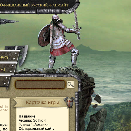
Карточка игры
admin
20:32
Название:
Arcania: Gothic 4
игры
Готика 4: Аркания
, по
Официальный сайт: