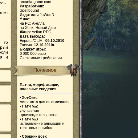
arcania-game.com
есь.
Разработчик:
Spellbound
анет
Издатель:
JoWooD
У нас:
на PC:
Акелла
на Xbox:
Новый Диск
Жанр:
Action RPG
Дата выхода:
Европа/США -
09.10.2010
, то
Россия:
12.10.2010г.
орый
Бюджет игры:
если
6 000 000 евро
ся и
Системные требования
Полезное
Патчи, модификации,
полезные сведения
•
ХотФикс
мини-патч для оптимизации
•
Патч №2
улучшение
производительности
•
Патч №3
исправление анимации и
текстовых ошибок
•
Сборник всех