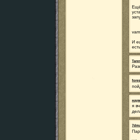
Ещё
уст
запу
vam
И е
есть
Tare
Раз
fore
пой
наум
я в
дел
7dm
Пар