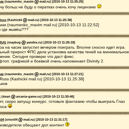
ак
(naumenko_maxim
mail.ru) [2010-10-13 11:25:25]
чу больш не буду о пиратках очень хочу лицензию
Russ
(Kashickii
mail.ru) [2010-10-13 11:25:38]
мак (naumenko_maxim mail.ru) [2010-10-13 11:22:52]
ы где жывёш???
BUG
(maybug
yandex.ru) [2010-10-13 11:26:18]
ра на часик запустил вечером поиграть. Вполне сносно идет игра.
ьный прирост ФПС дала установка качества теней на минимальное
чение. Сегодня проверю что даст фикс.
топ: графикой и боевкой очень напоминает Divinity 2.
ак
(naumenko_maxim
mail.ru) [2010-10-13 11:27:21]
uss (Kashickii mail.ru) [2010-10-13 11:25:38]
ьков
t
(deart
arcania-game.ru) [2010-10-13 11:30:46]
ят, скоро запущу конкурс. готовьте фантазию чтобы выиграть Глаз
носа
n04
(orion04
mail.ru) [2010-10-13 11:31:17]
изводители обещают доп контент