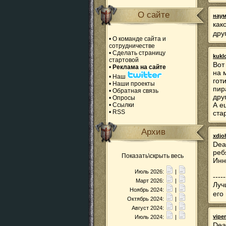
О сайте
наум
как
дру
•
О команде сайта и
сотрудничестве
•
Сделать страницу
kukl
стартовой
Вот
•
Реклама на сайте
на 
•
Наш
гот
•
Наши проекты
пир
•
Обратная связь
дру
•
Опросы
А е
•
Ссылки
•
RSS
ста
Архив
xdjo
Dea
реб
Показать\скрыть весь
Инн
Июль 2026:
|
-----
Март 2026:
|
Луч
Ноябрь 2024:
|
его
Октябрь 2024:
|
Август 2024:
|
vipe
Июль 2024:
|
Dea