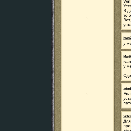
Win
Уст
В д
то 
Вот
уст
ivan
у м
Mari
iva
у м
___
Сде
adm
Есл
уст
пат
Vete
Для
про