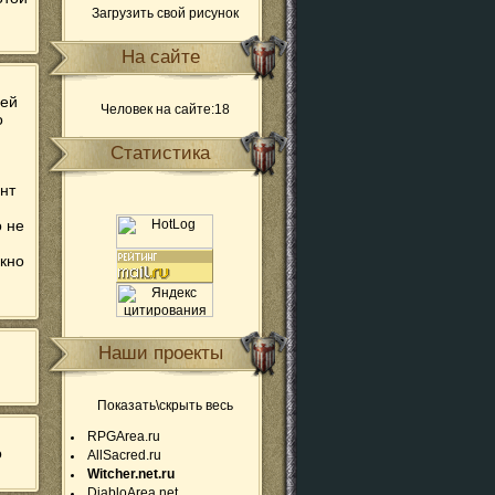
Загрузить свой рисунок
На сайте
ней
Человек на сайте:18
о
Статистика
инт
о не
окно
Наши проекты
Показать\скрыть весь
RPGArea.ru
о
AllSacred.ru
Witcher.net.ru
DiabloArea.net