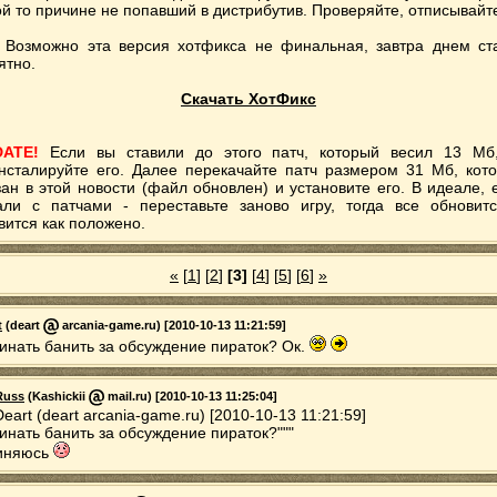
ой то причине не попавший в дистрибутив. Проверяйте, отписывайт
. Возможно эта версия хотфикса не финальная, завтра днем ст
ятно.
Скачать ХотФикс
DATE!
Если вы ставили до этого патч, который весил 13 Мб
нсталируйте его. Далее перекачайте патч размером 31 Мб, кот
зан в этой новости (файл обновлен) и установите его. В идеале, 
али с патчами - переставьте заново игру, тогда все обновит
вится как положено.
«
[
1
] [
2
]
[3]
[
4
] [
5
] [
6
]
»
t
(deart
arcania-game.ru) [2010-10-13 11:21:59]
инать банить за обсуждение пираток? Ок.
Russ
(Kashickii
mail.ru) [2010-10-13 11:25:04]
Deart (deart arcania-game.ru) [2010-10-13 11:21:59]
инать банить за обсуждение пираток?"""
иняюсь