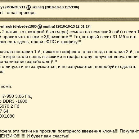
kys
(MONOLYT1
ukr.net) [2010-10-13 11:53:06]
rt - email проверь.
erhawk
(dlebedev1980
mail.ru) [2010-10-13 12:01:17]
ь 2 патча, тот, который был вчера( ссылка на немецкий сайт) весил 
и правил что-то там с 3Д виженом!!! Тот, который весит 31 Мб и его
лка есть здесь, правит ФПС и графику!!!
начала поставил 1-й, никакого эффекта, а вот когда поставил 2-й, т
 в игре стали очень высокими и графа сталу получше( впечатление
 сглаживание заработало)!!!!
ого лицуха и не запускается, и не запускается, попробуйте сделать
же!
 комп:
l i7-950 3.06 Ггц
b DDR3 -1600
5970 2 Гб
 7 64
0Х1080
ифега эти патчи не просили повторного введения ключа!!! Покупайт
ЕНЗИЮ!!!!!!! И будет вам счастье!