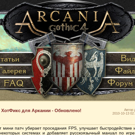
ХотФикс для Аркании - Обновлено!
Автор
2010-10-13 02:
т мини патч убирает проседания FPS, улучшает быстродействие 
некоторых системах и добавляет русскоязычный мануал по игре