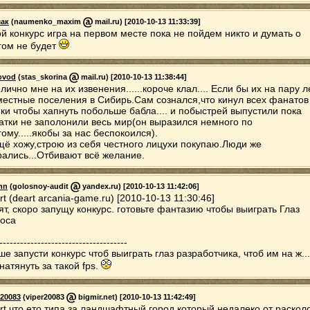
ак
(naumenko_maxim
mail.ru) [2010-10-13 11:33:39]
ой конкурс игра на первом месте пока не пойдем никто и думать о
гом не будет
ovod
(stas_skorina
mail.ru) [2010-10-13 11:38:44]
 лично мне на их извенения......короче клал.... Если бы их на пару л
местные поселения в Сибирь.Сам сознался,что кинул всех фанатов
ики чтобы хапнуть побольше бабла.... и побыстрей выпустили пока
атки не заполонили весь мир(он выразился немного по
гому.....якобы за нас беспокоился).
щё хожу,строю из себя честного лицухи покупаю.Люди же
рались...Отбивают всё желание.
hn
(golosnoy-audit
yandex.ru) [2010-10-13 11:42:06]
rt (deart arcania-game.ru) [2010-10-13 11:30:46]
ят, скоро запущу конкурс. готовьте фантазию чтобы выиграть Глаз
оса
-------------------------------------
ше запусти конкурс чтоб выиграть глаз разработчика, чтоб им на ж..
 натянуть за такой fps.
r20083
(viper20083
bigmir.net) [2010-10-13 11:42:49]
rt что ето типа за ландшафтный город,который недалеко от раскол