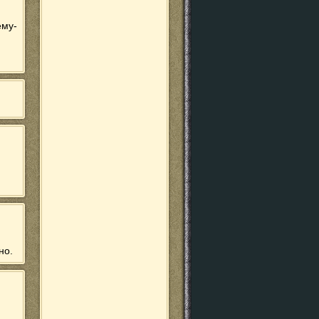
ему-
но.