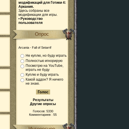
модификаций для Готики 4:
Аркания.
Здесь собраны все
модификации для игры.
•
Руководство
пользователя
Опрос
Arcania - Fall of Setarrif
Не куплю, но буду играть
Полностью игнорирую
Посмотрю на YouTube,
играть не буду
Куплю и буду играть
Какой аддон? Я ничего
не знаю.
Результаты
Другие опросы
Голосов: 5330
Комментариев : 55
Интересное