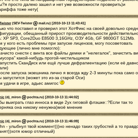
ы?я просто далеко зашел и нет уже возможности проверить)и
ариффа тоже нету(
Twister
(SEV-Twister
mail.ru) [2010-10-13 11:43:41]
ько что поставил и проверил этот ХотФикс на своей довольно сред
фигурации, обещанный прирост производительности действительн
ь: XP SP3, Core2Duo E8500 3,16GHz, ОЗУ 4Gb, GF 9800GT 512Mb.
м у кого есть проблемы при запуске лицензов, могу посоветовать
дующее (лично мне помогло):
Начисто снести с винта все файлы демки и "нелегалок", зачистить в
"мусора" какой-нибудь прогой-чистильщиком
Запустить СканДиск или ещё лучше дефрагментацию (если её давн
али)
После запуска экзешника лично я всегда жду 2-3 минуты пока само 
ы запустится (может это из-за старой Оси)
м удачи в игре, адьес амигос
nic
(dj_miron
pochta.ru) [2010-10-13 11:44:02]
бы выиграть глаз инноса в виде 2ух гиговой флэшке::?Если так то
ерняка она никому ненужна)моё мнение
nic
(dj_miron
pochta.ru) [2010-10-13 11:46:09]
ohn - улыбнул твой коммент)))но ненадо таких грубостей а то правд
анят))хотя юмор отличный)