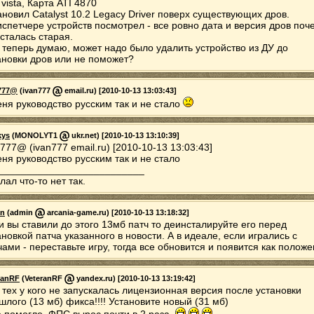
 vista, Карта ATI 4870
ановил Catalyst 10.2 Legacy Driver поверх существующих дров.
испетчере устройств посмотрел - все ровно дата и версия дров поч
осталась старая.
, теперь думаю, может надо было удалить устройство из ДУ до
ановки дров или не поможет?
777@
(ivan777
email.ru) [2010-10-13 13:03:43]
еня руководство русским так и не стало
kys
(MONOLYT1
ukr.net) [2010-10-13 13:10:39]
n777@ (ivan777 email.ru) [2010-10-13 13:03:43]
еня руководство русским так и не стало
__________________________
лал что-то нет так.
in
(admin
arcania-game.ru) [2010-10-13 13:18:32]
и вы ставили до этого 13мб патч то деинсталируйте его перед
ановкой патча указанного в новости. А в идеале, если игрались с
чами - переставьте игру, тогда все обновится и появится как положе
ranRF
(VeteranRF
yandex.ru) [2010-10-13 13:19:42]
 тех у кого не запускалась лицензионная версия после установки
шлого (13 мб) фикса!!!! Установите новый (31 мб)