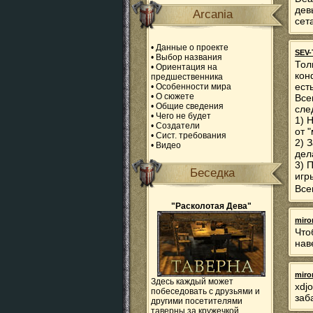
дев
Arcania
сет
•
Данные о проекте
SEV-
•
Выбор названия
Тол
•
Ориентация на
кон
предшественника
ест
•
Особенности мира
•
О сюжете
Все
•
Общие сведения
сле
•
Чего не будет
1) 
•
Создатели
от 
•
Сист. требования
2) 
•
Видео
дел
3) 
Беседка
игр
Все
"Расколотая Дева"
miro
Что
нав
miro
Здесь каждый может
xdj
побеседовать с друзьями и
заб
другими посетителями
таверны за кружечкой