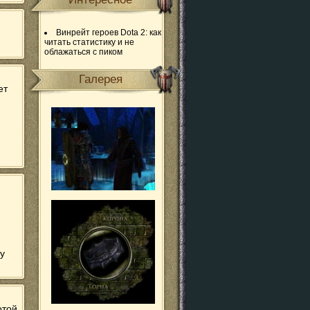
Винрейт героев Dota 2: как
читать статистику и не
облажаться с пиком
Галерея
ет
.у
отой