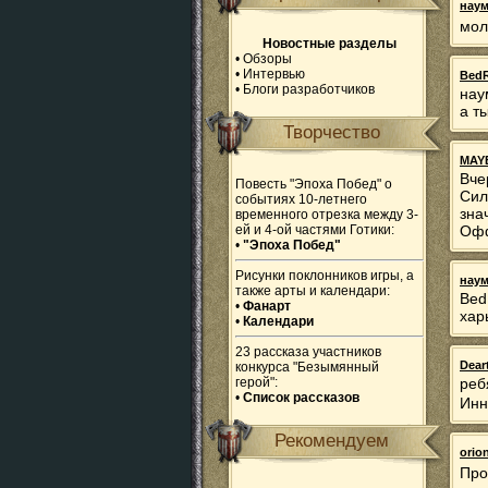
наум
мол
Новостные разделы
•
Обзоры
•
Интервью
Bed
•
Блоги разработчиков
нау
а т
Творчество
MAY
Вче
Повесть "Эпоха Побед" о
Сил
событиях 10-летнего
зна
временного отрезка между 3-
ей и 4-ой частями Готики:
Офф
•
"Эпоха Побед"
Рисунки поклонников игры, а
наум
также арты и календари:
BedR
•
Фанарт
хар
•
Календари
23 рассказа участников
Dear
конкурса "Безымянный
герой":
реб
•
Список рассказов
Ин
Рекомендуем
orio
Про