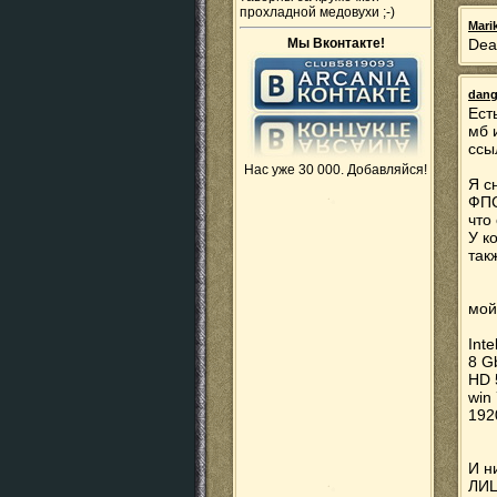
прохладной медовухи ;-)
Mari
Мы Вконтакте!
Dea
dang
Ест
мб 
ссы
Нас уже 30 000. Добавляйся!
Я с
ФПС
что
У к
так
мой
Inte
8 G
HD 
win
192
И н
ЛИЦ