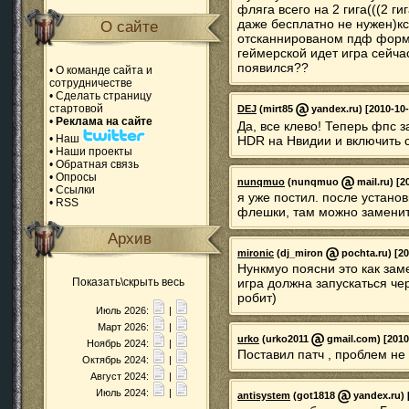
фляга всего на 2 гига(((2 ги
даже бесплатно не нужен)кс
О сайте
отсканнированом пдф формат
геймерской идет игра сейча
появился??
•
О команде сайта и
сотрудничестве
•
Сделать страницу
стартовой
DEJ
(mirt85
yandex.ru) [2010-10-
•
Реклама на сайте
Да, все клево! Теперь фпс з
•
Наш
HDR на Нвидии и включить 
•
Наши проекты
•
Обратная связь
•
Опросы
nunqmuo
(nunqmuo
mail.ru) [2
•
Ссылки
я уже постил. после установ
•
RSS
флешки, там можно замени
Архив
mironic
(dj_miron
pochta.ru) [20
Нункмуо поясни это как зам
Показать\скрыть весь
игра должна запускаться чер
робит)
Июль 2026:
|
Март 2026:
|
urko
(urko2011
gmail.com) [2010
Ноябрь 2024:
|
Поставил патч , проблем не 
Октябрь 2024:
|
Август 2024:
|
Июль 2024:
|
antisystem
(got1818
yandex.ru) 