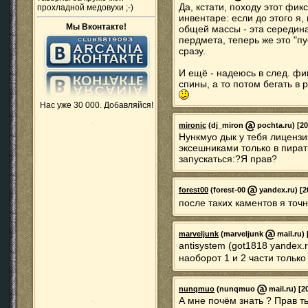
Да, кстати, походу этот фи
прохладной медовухи ;-)
инвентаре: если до этого я
Мы Вконтакте!
общей массы - эта середин
пердмета, теперь же это "п
сразу.
И ещё - надеюсь в след. фи
спины, а то потом бегать в 
Нас уже 30 000. Добавляйся!
mironic
(dj_miron
pochta.ru) [20
Нункмуо дык у тебя лицензи
эксешниками только в пират
запускаться:?Я прав?
forest00
(forest-00
yandex.ru) [2
после таких каментов я точ
marveljunk
(marveljunk
mail.ru) 
antisystem (got1818 yandex.r
наоборот 1 и 2 части тольк
nunqmuo
(nunqmuo
mail.ru) [2
А мне почём знать ? Прав ты