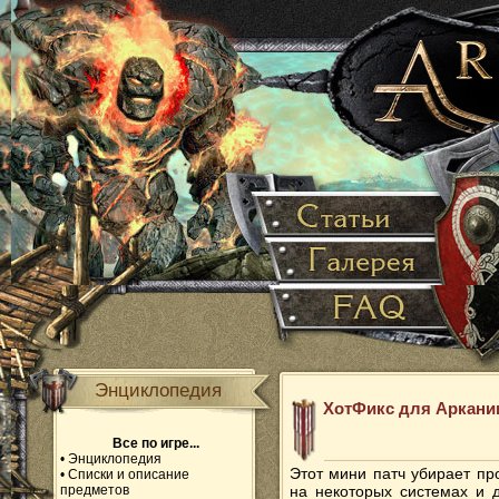
Энциклопедия
ХотФикс для Аркании
Все по игре...
•
Энциклопедия
Этот мини патч убирает пр
•
Списки и описание
предметов
на некоторых системах и 