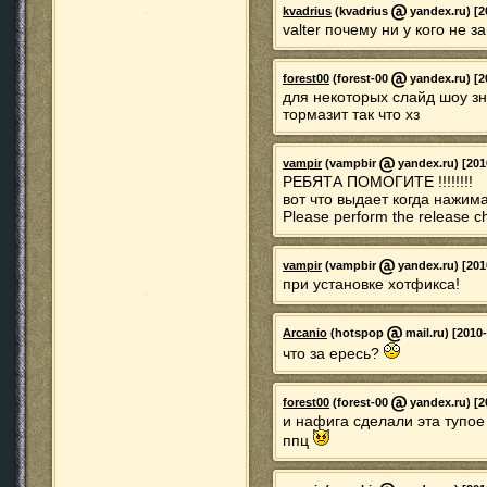
kvadrius
(kvadrius
yandex.ru) [2
valter почему ни у кого не 
forest00
(forest-00
yandex.ru) [2
для некоторых слайд шоу зна
тормазит так что хз
vampir
(vampbir
yandex.ru) [201
РЕБЯТА ПОМОГИТЕ !!!!!!!!
вот что выдает когда нажим
Please perform the release c
vampir
(vampbir
yandex.ru) [201
при установке хотфикса!
Arcanio
(hotspop
mail.ru) [2010
что за ересь?
forest00
(forest-00
yandex.ru) [2
и нафига сделали эта тупо
ппц