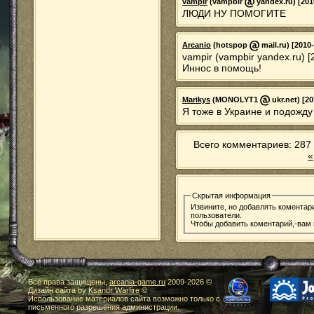
vampir
(vampbir
yandex.ru) [201
ЛЮДИ НУ ПОМОГИТЕ
Arcanio
(hotspop
mail.ru) [2010-
vampir (vampbir yandex.ru) [
Иннос в помощь!
Marikys
(MONOLYT1
ukr.net) [20
Я тоже в Украине и подожду
Всего комментариев: 287 
«
Скрытая информация
Извините, но добавлять коментар
пользователи.
Чтобы добавить коментарий,-вам
Все права защищены,
arcania-game.ru
2009-
2026 ©
Дизайн сайта by
Ksandr Warfire
©
Использование материалов сайта возможно только с
письменного разрешения администрации.