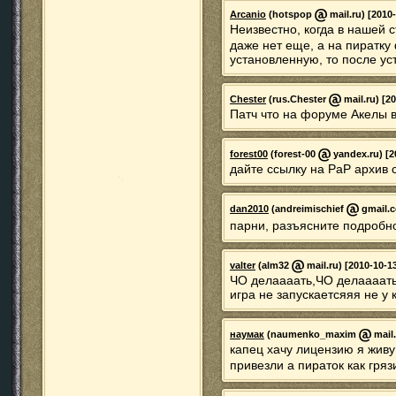
Arcanio
(hotspop
mail.ru) [2010-
Неизвестно, когда в нашей с
даже нет еще, а на пиратку
установленную, то после ус
Chester
(rus.Chester
mail.ru) [2
Патч что на форуме Акелы 
forest00
(forest-00
yandex.ru) [2
дайте ссылку на РаР архив
dan2010
(andreimischief
gmail.c
парни, разъясните подробн
valter
(alm32
mail.ru) [2010-10-1
ЧО делаааать,ЧО делаааать
игра не запускаетсяяя не у 
наумак
(naumenko_maxim
mail.
капец хачу лицензию я живу
привезли а пираток как грязи!