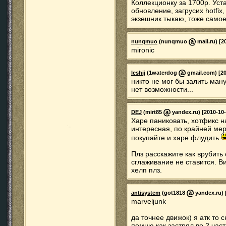
Коллекционку за 1700р. Уст
обновление, загрусих hotfix
экзешник тыкаю, тоже самое
nunqmuo
(nunqmuo
mail.ru) [2
mironic
leshij
(1waterdog
gmail.com) [20
никто не мог бы залить ману
нет возможности...
DEJ
(mirt85
yandex.ru) [2010-10-
Харе паниковать, хотфикс н
интересная, по крайней мере
покупайте и харе флудить
Плз расскажите как врубить
сглаживание не ставится. В
хелп плз.
antisystem
(got1818
yandex.ru) 
marveljunk
да точнее движок) я атк то 
помню как застрял во 2 ча