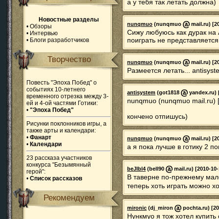
а у тебя так летать должна)
Новостные разделы
nunqmuo
(nunqmuo
mail.ru) [2
•
Обзоры
Сижу любуюсь как дурак на 
•
Интервью
поиграть не представляется
•
Блоги разработчиков
Творчество
nunqmuo
(nunqmuo
mail.ru) [2
Размеется летать... antisyst
Повесть "Эпоха Побед" о
событиях 10-летнего
antisystem
(got1818
yandex.ru) 
временного отрезка между 3-
nunqmuo (nunqmuo mail.ru) [
ей и 4-ой частями Готики:
•
"Эпоха Побед"
кончено отпишусь)
Рисунки поклонников игры, а
также арты и календари:
•
Фанарт
nunqmuo
(nunqmuo
mail.ru) [2
•
Календари
а я пока лучше в готику 2 по
23 рассказа участников
конкурса "Безымянный
beJlbl4
(bell90
mail.ru) [2010-10-
герой":
В таверне по-прежнему мал
•
Список рассказов
теперь хоть играть можно хо
Рекомендуем
mironic
(dj_miron
pochta.ru) [20
Нункмуо я тож хотел купить