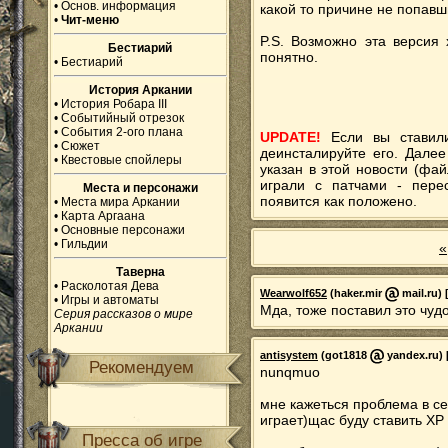
•
Основ. информация
какой то причине не попавш
•
Чит-меню
P.S. Возможно эта версия
Бестиарий
понятно.
•
Бестиарий
История Аркании
•
История Робара III
•
Событийный отрезок
•
События 2-ого плана
UPDATE!
Если вы ставили
•
Сюжет
деинсталируйте его. Дале
•
Квестовые спойлеры
указан в этой новости (фай
играли с патчами - перес
Места и персонажи
появится как положено.
•
Места мира Аркании
•
Карта Аргаана
•
Основные персонажи
•
Гильдии
«
Таверна
•
Расколотая Дева
Wearwolf652
(haker.mir
mail.ru) 
•
Игры и автоматы
Мда, тоже поставил это чудо.
Серия рассказов о мире
Аркании
antisystem
(got1818
yandex.ru) 
Рекомендуем
nunqmuo
мне кажеться проблема в сем
играет)щас буду ставить ХР
Пресса об игре