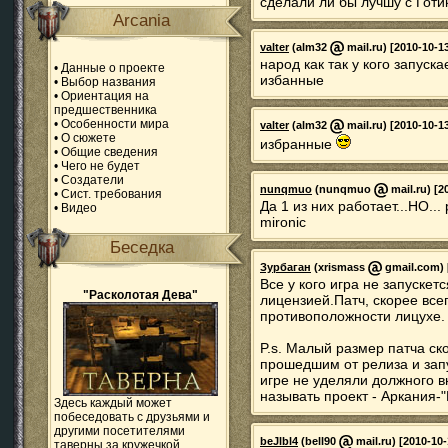
сделали ли бы лучшу с Готику
Arcania
valter
(alm32
mail.ru) [2010-10-1
народ как так у кого запуск
•
Данные о проекте
избанные
•
Выбор названия
•
Ориентация на
предшественника
•
Особенности мира
valter
(alm32
mail.ru) [2010-10-1
•
О сюжете
избранные
•
Общие сведения
•
Чего не будет
•
Создатели
nunqmuo
(nunqmuo
mail.ru) [2
•
Сист. требования
Да 1 из них работает...НО...
•
Видео
mironic
Беседка
Зурбаган
(xrismass
gmail.com) [
Все у кого игра не запускет
"Расколотая Дева"
лицензией.Патч, скорее все
противоположности лицухе.
P.s. Малый размер патча с
прошедшим от релиза и запу
игре не уделяли должного в
называть проект - Аркания-"
Здесь каждый может
побеседовать с друзьями и
другими посетителями
beJlbl4
(bell90
mail.ru) [2010-10-
таверны за кружечкой