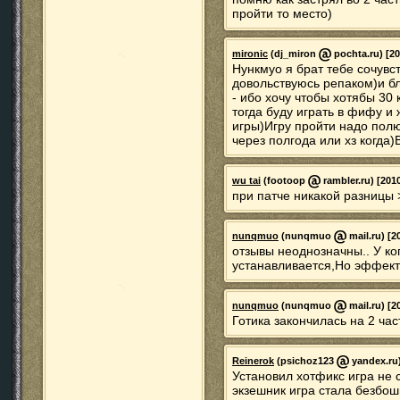
пройти то место)
mironic
(dj_miron
pochta.ru) [20
Нункмуо я брат тебе сочувст
довольствуюсь репаком)и б
- ибо хочу чтобы хотябы 30
тогда буду играть в фифу 
игры)Игру пройти надо пол
через полгода или хз когда
wu tai
(footoop
rambler.ru) [201
при патче никакой разницы 
nunqmuo
(nunqmuo
mail.ru) [2
отзывы неоднозначны.. У ког
устанавливается,Но эффекта 
nunqmuo
(nunqmuo
mail.ru) [2
Готика закончилась на 2 част
Reinerok
(psichoz123
yandex.ru)
Установил хотфикс игра не 
экзешник игра стала безбош