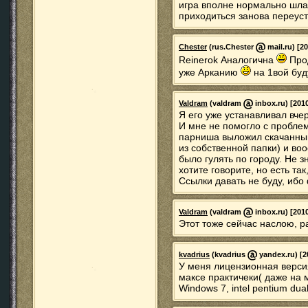
игра вполне нормально шла
приходиться занова переуст
Chester
(rus.Chester
mail.ru) [2
Reinerok Аналогична
Прод
уже Арканию
на 1вой буд
Valdram
(valdram
inbox.ru) [2010
Я его уже устанавливал вчер
И мне не помогло с проблем
парниша выложил скачанны
из собственной папки) и во
было гулять по городу. Не з
хотите говорите, но есть так,
Ссылки давать не буду, ибо
Valdram
(valdram
inbox.ru) [2010
Этот тоже сейчас наслою, р
kvadrius
(kvadrius
yandex.ru) [2
У меня лицензионная версия
максе практичеки( даже на
Windows 7, intel pentium dua