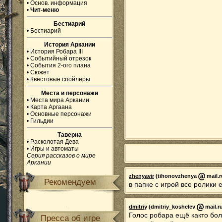
•
Основ. информация
•
Чит-меню
Бестиарий
•
Бестиарий
История Аркании
•
История Робара III
•
Событийный отрезок
•
События 2-ого плана
•
Сюжет
•
Квестовые спойлеры
Места и персонажи
•
Места мира Аркании
•
Карта Аргаана
•
Основные персонажи
•
Гильдии
Таверна
•
Расколотая Дева
•
Игры и автоматы
Серия рассказов о мире
Аркании
zhenyavir
(tihonovzhenya
mail.r
Рекомендуем
в папке с игрой все ролики 
dmitriy
(dmitriy_koshelev
mail.ru
Голос робара ещё както бол
Пресса об игре