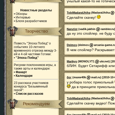
унылый какой-то не готичес
Новостные разделы
TobiMadaraUhiha
(MadaraUhiha
•
Обзоры
Сделайте скачку!
•
Интервью
•
Блоги разработчиков
Narutist
(vadik.jakhin
rambler.ru)
Творчество
да ну это спойлер. не буду 
Повесть "Эпоха Побед" о
Deimos
(deimos
arcania-game.ru
событиях 10-летнего
В чем спойлер? Раскрывает
временного отрезка между 3-
ей и 4-ой частями Готики:
•
"Эпоха Побед"
Marikys
(MONOLYT1
ukr.net) [20
Рисунки поклонников игры, а
бЛИН. Будет Сетарифф или н
также арты и календари:
•
Фанарт
•
Календари
бог
(maxw40k
mail.ru) [2010-10-
у робара голос прикольный
23 рассказа участников
конкурса "Безымянный
да в принципе прикольн
герой":
•
Список рассказов
TobiMadaraUhiha
(MadaraUhiha
Сделайте скачку видео! По
Рекомендуем
бог
(maxw40k
mail.ru) [2010-10-