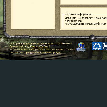
Скрытая информация
Извините, но добавлять коментар
пользователи.
Чтобы добавить коментарий,-вам
Все права защищены,
arcania-game.ru
2009-
2026 ©
Дизайн сайта by
Ksandr Warfire
©
Использование материалов сайта возможно только с
письменного разрешения администрации.