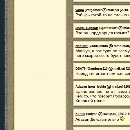
varga
(vargamorr
mail.ru) [2010-
Робырь какой-то не сильно 
Игорь Баркoff
(igorbarkoff
mail
Это он нордмарцев громит?
Narutist
(vadik.jakhin
rambler.ru)
Marikys, а вот судя по всем
него скорее всего будет не
DSA76
(Ganduras113
mail.ru) [2
Народ кто играет скиньте се
Adasan
(petr_leskin
mail.ru) [20
Единственное, чито я замети
чем то, что говорит Робар(с
Хороший голос.
Колян
(kolyan
xakep.ru) [2010-1
Adasan,Действительно