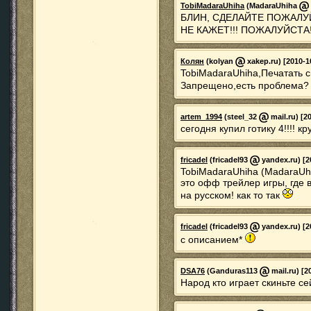
TobiMadaraUhiha
(MadaraUhiha
БЛИН, СДЕЛАЙТЕ ПОЖАЛУ
НЕ КАЖЕТ!!! ПОЖАЛУЙСТА!
Колян
(kolyan
xakep.ru) [2010-1
TobiMadaraUhiha,Печатать 
Запрещено,есть проблема? 
artem_1994
(steel_32
mail.ru) [2
сегодня купил готику 4!!!! кр
fricadel
(fricadel93
yandex.ru) [2
TobiMadaraUhiha (MadaraUhi
это офф трейлер игры, где 
на русском! как то так
fricadel
(fricadel93
yandex.ru) [2
с описанием*
DSA76
(Ganduras113
mail.ru) [2
Народ кто играет скиньте с