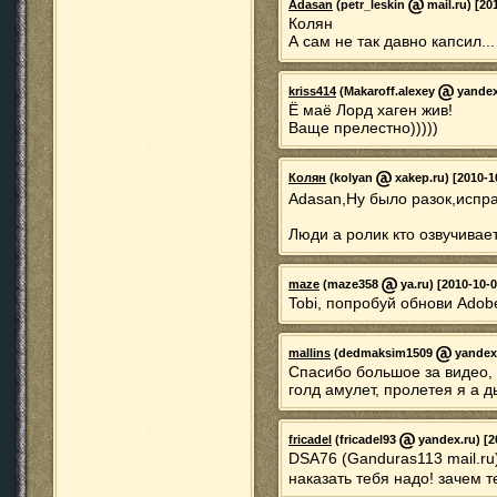
Adasan
(petr_leskin
mail.ru) [20
Колян
А сам не так давно капсил...
kriss414
(Makaroff.alexey
yandex.
Ё маё Лорд хаген жив!
Ваще прелестно)))))
Колян
(kolyan
xakep.ru) [2010-1
Adasan,Ну было разок,испр
Люди а ролик кто озвучивае
maze
(maze358
ya.ru) [2010-10-0
Tobi, попробуй обнови Adobe 
mallins
(dedmaksim1509
yandex.
Спасибо большое за видео, 
голд амулет, пролетея я а 
fricadel
(fricadel93
yandex.ru) [2
DSA76 (Ganduras113 mail.ru)
наказать тебя надо! зачем 