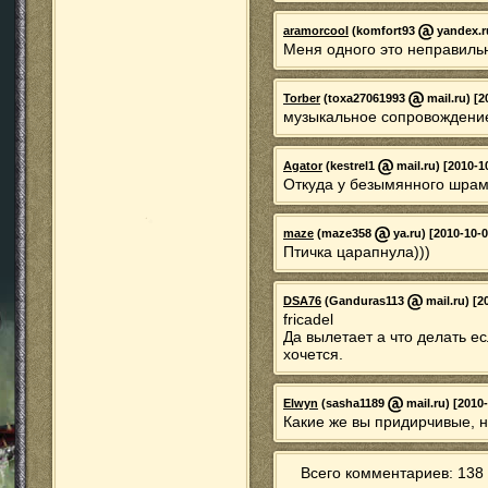
aramorcool
(komfort93
yandex.ru
Меня одного это неправильн
Torber
(toxa27061993
mail.ru) [2
музыкальное сопровождение
Agator
(kestrel1
mail.ru) [2010-1
Откуда у безымянного шрам н
maze
(maze358
ya.ru) [2010-10-0
Птичка царапнула)))
DSA76
(Ganduras113
mail.ru) [2
fricadel
Да вылетает а что делать ес
хочется.
Elwyn
(sasha1189
mail.ru) [2010
Какие же вы придирчивые, н
Всего комментариев: 138 