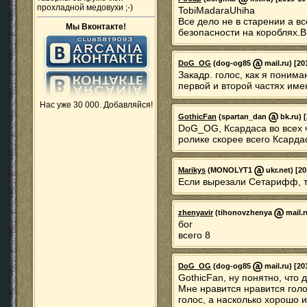
прохладной медовухи ;-)
TobiMadaraUhiha
Все дело не в старении а в
Мы Вконтакте!
безопасности на короблях.В 
DoG_OG
(dog-og85
mail.ru) [20
Закадр. голос, как я поним
первой и второй частях име
Нас уже 30 000. Добавляйся!
GothicFan
(spartan_dan
bk.ru) 
DoG_OG, Ксардаса во всех ч
ролике скорее всего Ксарда
Marikys
(MONOLYT1
ukr.net) [20
Если вырезали Сетарифф, т
zhenyavir
(tihonovzhenya
mail.r
бог
всего 8
DoG_OG
(dog-og85
mail.ru) [20
GothicFan, ну понятно, что д
Мне нравится нравится голос
голос, а насколько хорошо и