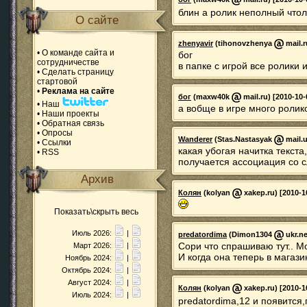
блин а ролик неполный что
О сайте
zhenyavir
(tihonovzhenya
mail.r
•
О команде сайта и
бог
сотрудничестве
в папке с игрой все ролики 
•
Сделать страницу
стартовой
•
Реклама на сайте
бог
(maxw40k
mail.ru) [2010-10-
•
Наш
а вобще в игре много ролик
•
Наши проекты
•
Обратная связь
•
Опросы
Wanderer
(Stas.Nastasyak
mail.u
•
Ссылки
какая убогая начитка текста
•
RSS
получается ассоциация со сл
Архив
Колян
(kolyan
xakep.ru) [2010-1
Показать\скрыть весь
Июль 2026:
|
predatordima
(Dimon1304
ukr.ne
Сори что спрашиваю тут.. Мо
Март 2026:
|
И когда она теперь в магаз
Ноябрь 2024:
|
Октябрь 2024:
|
Август 2024:
|
Колян
(kolyan
xakep.ru) [2010-1
Июль 2024:
|
predatordima,12 и появится