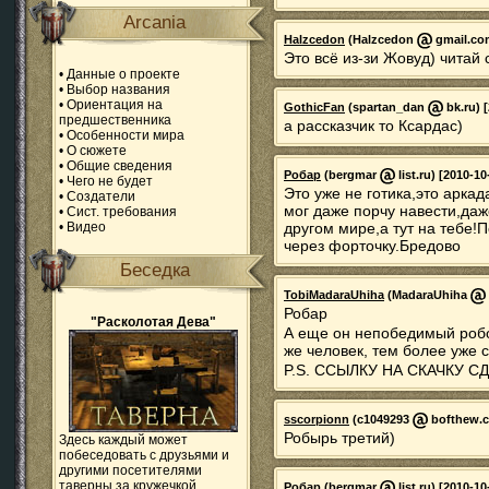
Arcania
Halzcedon
(Halzcedon
gmail.com
Это всё из-зи Жовуд) читай 
•
Данные о проекте
•
Выбор названия
•
Ориентация на
GothicFan
(spartan_dan
bk.ru) 
предшественника
а рассказчик то Ксардас)
•
Особенности мира
•
О сюжете
•
Общие сведения
Робар
(bergmar
list.ru) [2010-10
•
Чего не будет
Это уже не готика,это аркад
•
Создатели
мог даже порчу навести,даж
•
Сист. требования
•
Видео
другом мире,а тут на тебе
через форточку.Бредово
Беседка
TobiMadaraUhiha
(MadaraUhiha
Робар
"Расколотая Дева"
А еще он непобедимый робо
же человек, тем более уже 
P.S. ССЫЛКУ НА СКАЧКУ С
sscorpionn
(c1049293
bofthew.c
Робырь третий)
Здесь каждый может
побеседовать с друзьями и
другими посетителями
таверны за кружечкой
Робар
(bergmar
list.ru) [2010-10