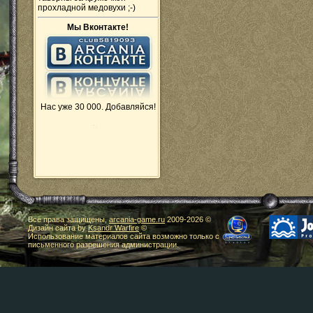
прохладной медовухи ;-)
Мы Вконтакте!
Нас уже 30 000. Добавляйся!
Все права защищены,
arcania-game.ru
2009-
2026 ©
Дизайн сайта by
Ksandr Warfire
©
Использование материалов сайта возможно только с
письменного разрешения администрации.