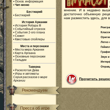
•
Основ. информация
•
Чит-меню
мнение. И в недавно выш
Бестиарий
достаточно объемную реце
•
Бестиарий
нам разместить здесь, для в
История Аркании
•
История Робара III
Реигр
•
Событийный отрезок
•
События 2-ого плана
Класс
•
Сюжет
Ориги
•
Квестовые спойлеры
Легко 
Места и персонажи
Геймп
•
Места мира Аркании
Графи
•
Карта Аргаана
•
Основные персонажи
Звук и
•
Гильдии
Интер
Таверна
Оправ
•
Расколотая Дева
•
Игры и автоматы
Серия рассказов о мире
Прочитать рецен
Аркании
Рекомендуем
Пресса об игре