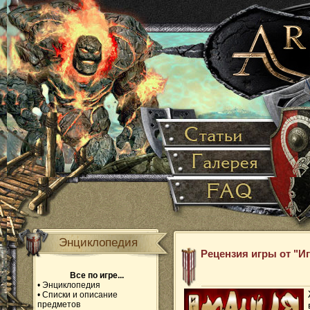
Энциклопедия
Рецензия игры от "И
Все по игре...
•
Энциклопедия
•
Списки и описание
предметов