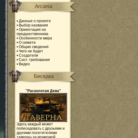
Arcania
•
Данные о проекте
•
Выбор названия
•
Ориентация на
предшественника
•
Особенности мира
•
О сюжете
•
Общие сведения
•
Чего не будет
•
Создатели
•
Сист. требования
•
Видео
Беседка
"Расколотая Дева"
Здесь каждый может
побеседовать с друзьями и
другими посетителями
таверны за кружечкой