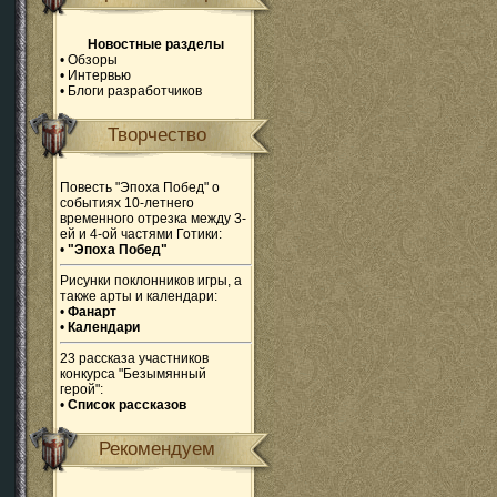
Новостные разделы
•
Обзоры
•
Интервью
•
Блоги разработчиков
Творчество
Повесть "Эпоха Побед" о
событиях 10-летнего
временного отрезка между 3-
ей и 4-ой частями Готики:
•
"Эпоха Побед"
Рисунки поклонников игры, а
также арты и календари:
•
Фанарт
•
Календари
23 рассказа участников
конкурса "Безымянный
герой":
•
Список рассказов
Рекомендуем