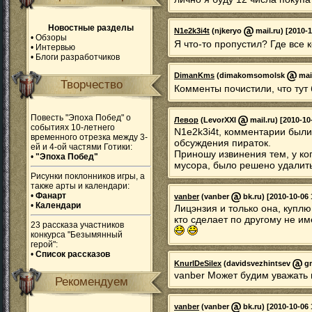
Новостные разделы
N1e2k3i4t
(njkeryo
mail.ru) [2010-1
•
Обзоры
Я что-то пропустил? Где все
•
Интервью
•
Блоги разработчиков
DimanKms
(dimakomsomolsk
mail
Творчество
Комменты почистили, что тут
Повесть "Эпоха Побед" о
Левор
(LevorXXI
mail.ru) [2010-10
событиях 10-летнего
N1e2k3i4t, комментарии были
временного отрезка между 3-
обсуждения пираток.
ей и 4-ой частями Готики:
Приношу извинения тем, у к
•
"Эпоха Побед"
мусора, было решено удалить
Рисунки поклонников игры, а
также арты и календари:
•
Фанарт
vanber
(vanber
bk.ru) [2010-10-06 
•
Календари
Лицэнзия и только она, куплю
кто сделает по другому не им
23 рассказа участников
конкурса "Безымянный
герой":
•
Список рассказов
KnurlDeSilex
(davidsvezhintsev
gm
vanber Может будим уважать
Рекомендуем
vanber
(vanber
bk.ru) [2010-10-06 