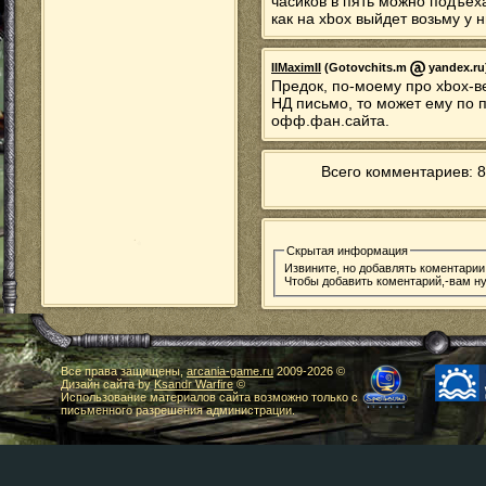
часиков в пять можно подъеха
как на xbox выйдет возьму у н
IIMaximII
(Gotovchits.m
yandex.ru)
Предок, по-моему про xbox-в
НД письмо, то может ему по п
офф.фан.сайта.
Всего комментариев: 8
Скрытая информация
Извините, но добавлять коментарии
Чтобы добавить коментарий,-вам 
Все права защищены,
arcania-game.ru
2009-
2026 ©
Дизайн сайта by
Ksandr Warfire
©
Использование материалов сайта возможно только с
письменного разрешения администрации.