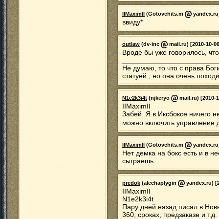
IIMaximII
(Gotovchits.m
yandex.ru)
ввиду*
outlaw
(dv-inc
mail.ru) [2010-10-06
Вроде бы уже говорилось, чт
________________________
Не думаю, то что с права Боги
статуей , но она очень походит
N1e2k3i4t
(njkeryo
mail.ru) [2010-1
IIMaximII
Забей. Я в Иксбоксе ничего 
можно включить управление д
IIMaximII
(Gotovchits.m
yandex.ru)
Нет демка на бокс есть и в н
сыграешь.
predok
(alechaplygin
yandex.ru) [
IIMaximII
N1e2k3i4t
Пару дней назад писал в Нов
360, сроках, предзаказе и т.д.