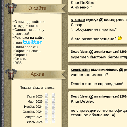
KnurlDeSilex
А именно ?
О сайте
N1e2k3i4t
(njkeryo
mail.ru) [2010-1
•
О команде сайта и
Левор
сотрудничестве
"...обсуждения пираток."
•
Сделать страницу
стартовой
•
Реклама на сайте
А это разве запрещено?
•
Наш
•
Наши проекты
•
Обратная связь
Deart
(deart
arcania-game.ru) [201
•
Опросы
sypermen быстрым бегом отпр
•
Ссылки
•
RSS
KnurlDeSilex
(davidsvezhintsev
gm
Архив
vanber что именно?
Deart а это не справедливо!
Показать\скрыть весь
Июль 2026:
|
Deart
(deart
arcania-game.ru) [201
KnurlDeSilex
Март 2026:
|
- - -
Ноябрь 2024:
|
не справедливо что на офици
Октябрь 2024:
|
странное обвинение. =)
Август 2024:
|
Июль 2024:
|