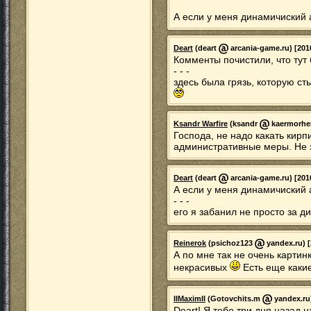
А если у меня динамичиский
Deart
(deart
arcania-game.ru) [201
Комменты почистили, что тут
- - -
здесь была грязь, которую 
Ksandr Warfire
(ksandr
kaermorhen
Господа, не надо какать кир
административные меры. Не 
Deart
(deart
arcania-game.ru) [201
А если у меня динамичиский
- - -
его я забанил не просто за д
Reinerok
(psichoz123
yandex.ru) [
А по мне так не очень картин
некрасивых
Есть еще каки
IIMaximII
(Gotovchits.m
yandex.ru)
Deart! Я тебе три дня назад 