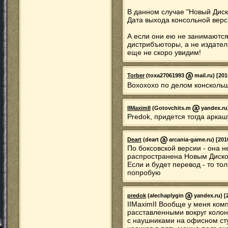
В данном случае "Новый Диск"
Дата выхода консольной верс
А если они ею не занимаются,
дистрибъюторы, а не издател
еще не скоро увидим!
Torber
(toxa27061993
mail.ru) [201
Вохохохо по делом конскол
IIMaximII
(Gotovchits.m
yandex.ru)
Predok, придется тогда аркаш
Deart
(deart
arcania-game.ru) [201
По боксовской версии - она н
распространена Новым Диском
Если и будет перевод - то то
попробую
predok
(alechaplygin
yandex.ru) [
IIMaximII Вообще у меня комп
расставленными вокруг колон
с наушниками на офисном сту