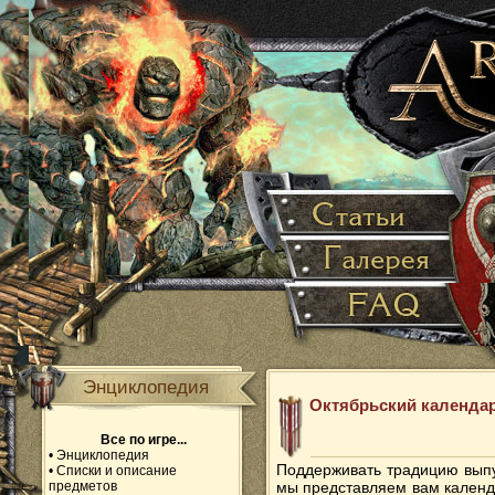
Энциклопедия
Октябрьский календарь
Все по игре...
•
Энциклопедия
Поддерживать традицию выпу
•
Списки и описание
предметов
мы представляем вам календа