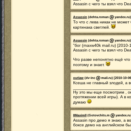
Assasin с чего ты взял что De
Assassin
(dehta.roman
yandex.ru)
То что с лева никак не может 
картинака светлей.
Assassin
(dehta.roman
yandex.ru)
"бог (maxw40k mail.ru) [2010-
Assasin с чего ты взял что De
Что разве непонятно ещё что
поэтому и знает.
outlaw
(dv-inc
mail.ru) [2010-10-06
Ксеша не главный злодей, а 
________________________
Ну это мы еще посмотрим , 
протяжении всей игры). А в ко
думаю
IIMaximII
(Gotovchits.m
yandex.ru)
Assasin про демо я знаю, а в
боксе демо на английском бы