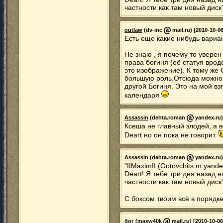
частности как там новый диск
outlaw
(dv-inc
mail.ru) [2010-10-06
Есть еще какие нибудь вариа
________________________
Не знаю , я почему то уверен
права богиня (её статуя врод
это изображение). К тому же
большую роль.Отсюда можно с
другой Богиня. Это на мой вз
календаря
Assassin
(dehta.roman
yandex.ru)
Ксеша не главный злодей, а в
Deart но он пока не говорит.
Assassin
(dehta.roman
yandex.ru)
"IIMaximII (Gotovchits.m yande
Deart! Я тебе три дня назад 
частности как там новый диск
С боксом твоим всё в порядке
бог
(maxw40k
mail.ru) [2010-10-06