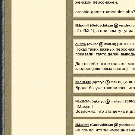
женский персонажей.
arcania-game.ru/modules.php
IIMaximII
(Gotovchits.m
yandex.ru)
n1e2k3i4t, а при чем тут упр
outlaw
(dv-inc
mail.ru) [2010-10-06
Показ таких важных персонаж
показали, тачто делай выводы
________________________
Да кто тебе такое сказал , м
злодеев(ключевых врагов) - 
N1e2k3i4t
(njkeryo
mail.ru) [2010-1
Вроде бы уже говорилось, чт
N1e2k3i4t
(njkeryo
mail.ru) [2010-1
IIMaximII
Возможно, что эта демка и дл
IIMaximII
(Gotovchits.m
yandex.ru)
не понял, что ты имеешь вви