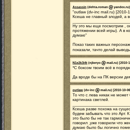
Assassin
(dehta.roman
yandex.ru)
"outlaw (dv-inc mail.ru) [2010-
Ксеша не главный злодей, а 
________________________
Ну это мы еще посмотрим , 
протяжении всей игры). А в ко
думаю"
Показ таких важных персонаж
показали, тачто делай вывод
N1e2k3i4t
(njkeryo
mail.ru) [2010-1
*С боксом твоим всё в порядк
Да вроде бы на ПК версии де
outlaw
(dv-inc
mail.ru) [2010-10-06
То что с лева никак не может 
картинака светлей.
________________________
Ксеша разве похожа на сущес
будем забывать что это Арт. 
это было бы не так гармонично
говорил ,уже говорили что ж
думаю было бы логично помес