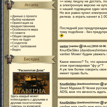
== кому лицуху не достать, п
Arcania
а электронную версию не купи
о нашей годовщине один челов
Но все равно купил электро
•
Данные о проекте
релиза. а играть начнет в 1:0
•
Выбор названия
•
Ориентация на
предшественника
Последний раз предупреждаю. 
•
Особенности мира
тому подобное - без предупр
•
О сюжете
•
Общие сведения
•
Чего не будет
•
Создатели
•
Сист. требования
vanber
(vanber
bk.ru) [2010-10-06 
•
Видео
KnurlDeSilex (davidsvezhintse
vanber Может будим уважать
Беседка
Какое именно? То, что аркания
этом приговаривая "фу уг"?
А уж тем более говорить свое
"Расколотая Дева"
имеет право быть.
KnurlDeSilex
(davidsvezhintsev
gm
Deart Мдаааа В Чехии русская
ADSL мне что вечность ждать
Здесь каждый может
побеседовать с друзьями и
KnurlDeSilex
(davidsvezhintsev
gm
другими посетителями
таверны за кружечкой
vanber вам гам*о мне игра го