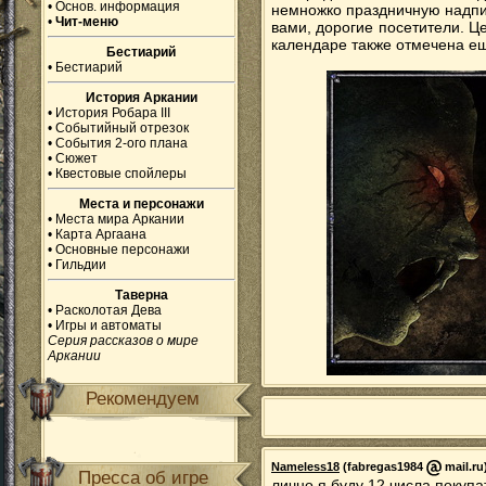
•
Основ. информация
немножко праздничную надпись
•
Чит-меню
вами, дорогие посетители. Ц
календаре также отмечена еще
Бестиарий
•
Бестиарий
История Аркании
•
История Робара III
•
Событийный отрезок
•
События 2-ого плана
•
Сюжет
•
Квестовые спойлеры
Места и персонажи
•
Места мира Аркании
•
Карта Аргаана
•
Основные персонажи
•
Гильдии
Таверна
•
Расколотая Дева
•
Игры и автоматы
Серия рассказов о мире
Аркании
Рекомендуем
Nameless18
(fabregas1984
mail.ru
Пресса об игре
лично я буду 12 числа покупа