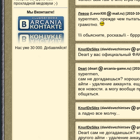
прохладной медовухи ;-)
Мы Вконтакте!
Левор
(LevorXXI
mail.ru) [2010-10
sypermen, прежде чем пытать
грамотно.
\\\ обьясните, росказы\\ - брр
Нас уже 30 000. Добавляйся!
KnurlDeSilex
(davidsvezhintsev
gm
Deart у вас официальный ФАН
Deart
(deart
arcania-game.ru) [201
sypermen,
сам не догадаешься? хорошо.
айпи - удаление аккаунта. ещ
все новости. а могу вообще п
общаться.
KnurlDeSilex
(davidsvezhintsev
gm
а ладно все молчу...
KnurlDeSilex
(davidsvezhintsev
gm
Deart сам не догадаешься? х
другого айпи - удаление акка