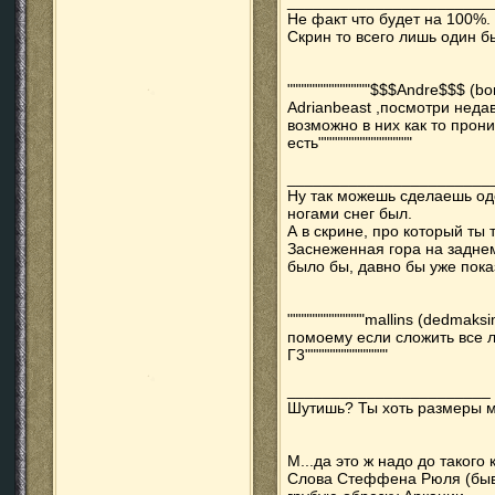
_______________________
Не факт что будет на 100%.
Скрин то всего лишь один б
"""""""""""""""$$$Andre$$$ (bo
Adrianbeast ,посмотри неда
возможно в них как то прон
есть"""""""""""""""""
_______________________
Ну так можешь сделаешь одо
ногами снег был.
А в скрине, про который ты 
Заснеженная гора на заднем
было бы, давно бы уже пока
""""""""""""""mallins (dedmak
помоему если сложить все 
Г3"""""""""""""""
_______________________
Шутишь? Ты хоть размеры м
М...да это ж надо до такого
Слова Стеффена Рюля (быв