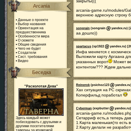
закрыты(((
Arcania
arcania-game.ru/modules/Gal
верхнюю адресную строку б
•
Данные о проекте
•
Выбор названия
•
Ориентация на
songrain
(songrain
yandex.ru) [
предшественника
аа дошло))
•
Особенности мира
•
О сюжете
•
Общие сведения
spartacus
(sp1922
yandex.ru) [2
•
Чего не будет
Инфа меняется с космическ
•
Создатели
Выложили карту Аргаана для
•
Сист. требования
•
Видео
указанных ворот
Может ве
контентом??? Ждем дальне
Беседка
Reinerok
(psichoz123
yandex.ru)
"Расколотая Дева"
Хах ситуация на PC скринах 
Коперфильд поработал
Cyberman
(expbutter
yandex.ru)
arcania-game.ru/modules.ph
Сетарриф есть,а теперь дав
Здесь каждый может
побеседовать с друзьями и
1.Карта маленькая(то есть в
другими посетителями
2.Карту делали не разработч
таверны за кружечкой