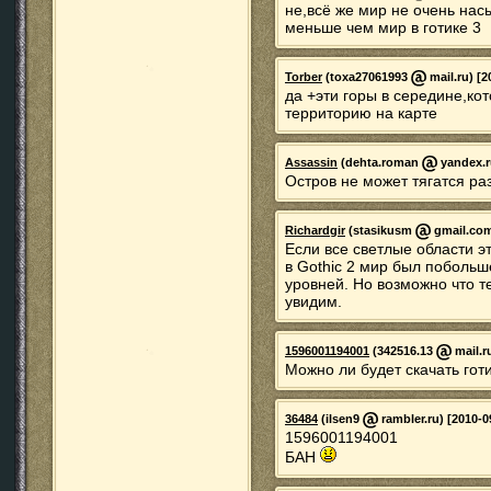
не,всё же мир не очень на
меньше чем мир в готике 3
Torber
(toxa27061993
mail.ru) [2
да +эти горы в середине,к
территорию на карте
Assassin
(dehta.roman
yandex.ru
Остров не может тягатся ра
Richardgir
(stasikusm
gmail.com)
Если все светлые области это
в Gothic 2 мир был побольш
уровней. Но возможно что 
увидим.
1596001194001
(342516.13
mail.r
Можно ли будет скачать готи
36484
(ilsen9
rambler.ru) [2010-0
1596001194001
БАН