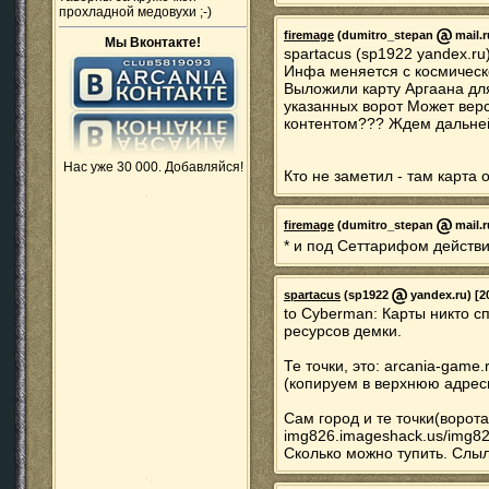
прохладной медовухи ;-)
firemage
(dumitro_stepan
mail.r
Мы Вконтакте!
spartacus (sp1922 yandex.ru
Инфа меняется с космическ
Выложили карту Аргаана для
указанных ворот Может вер
контентом??? Ждем дальне
Нас уже 30 000. Добавляйся!
Кто не заметил - там карта о
firemage
(dumitro_stepan
mail.r
* и под Сеттарифом действ
spartacus
(sp1922
yandex.ru) [2
to Cyberman: Карты никто с
ресурсов демки.
Те точки, это: arcania-game.
(копируем в верхнюю адрес
Сам город и те точки(ворот
img826.imageshack.us/img826
Сколько можно тупить. Слы