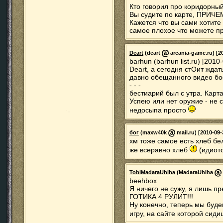
Кто говорил про коридор
Вы судите по карте, ПРИЧЕ
Кажется что вы сами хотите
самое плохое что можете пред
Deart
(deart
arcania-game.ru) [20
barhun (barhun list.ru) [2010
Deart, а сегодня стОит ждат
давно обещанного видео бое
- - -
бестиарий был с утра. Карта
Успею или нет оружие - не с
недосыпа просто
бог
(maxw40k
mail.ru) [2010-09-
хм тоже самое есть хлеб бе
же всеравно хлеб
(идиотс
TobiMadaraUhiha
(MadaraUhiha
beehbox
Я ничего не сужу, я лишь п
ГОТИКА 4 РУЛИТ!!!
Ну конечно, теперь мы буде
игру, на сайте которой сид