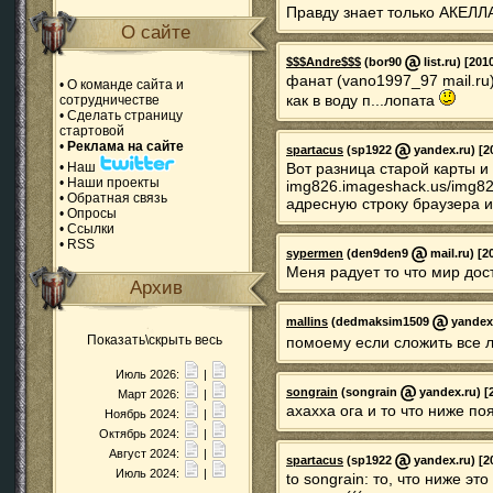
Правду знает только АКЕЛЛА 
О сайте
$$$Andre$$$
(bor90
list.ru) [201
фанат (vano1997_97 mail.ru)
•
О команде сайта и
как в воду п...лопата
сотрудничестве
•
Сделать страницу
стартовой
•
Реклама на сайте
spartacus
(sp1922
yandex.ru) [2
•
Наш
Вот разница старой карты и
•
Наши проекты
img826.imageshack.us/img826
•
Обратная связь
адресную строку браузера 
•
Опросы
•
Ссылки
•
RSS
sypermen
(den9den9
mail.ru) [2
Меня радует то что мир дос
Архив
mallins
(dedmaksim1509
yandex.
Показать\скрыть весь
помоему если сложить все 
Июль 2026:
|
songrain
(songrain
yandex.ru) [
Март 2026:
|
ахахха ога и то что ниже по
Ноябрь 2024:
|
Октябрь 2024:
|
Август 2024:
|
spartacus
(sp1922
yandex.ru) [2
Июль 2024:
|
to songrain: то, что ниже эт