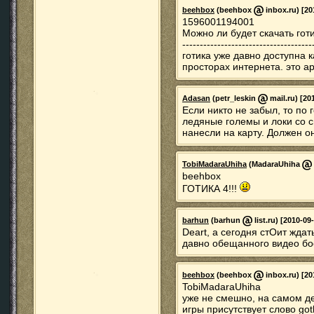
beehbox
(beehbox
inbox.ru) [20
1596001194001
Можно ли будет скачать готи
-------------------------------------
готика уже давно доступна к
просторах интернета. это ар
Adasan
(petr_leskin
mail.ru) [20
Если никто не забыл, то по
ледяные големы и локи со сн
нанесли на карту. Должен он
TobiMadaraUhiha
(MadaraUhiha
beehbox
ГОТИКА 4!!!
barhun
(barhun
list.ru) [2010-09
Deart, а сегодня стОит ждат
давно обещанного видео бое
beehbox
(beehbox
inbox.ru) [20
TobiMadaraUhiha
уже не смешно, на самом де
игры присутствует слово got