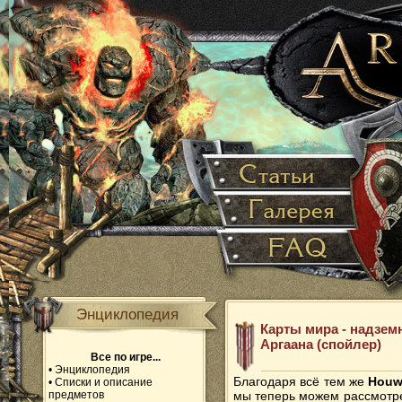
Энциклопедия
Карты мира - надзе
Аргаана (спойлер)
Все по игре...
•
Энциклопедия
Благодаря всё тем же
Houw
•
Списки и описание
предметов
мы теперь можем рассмотре