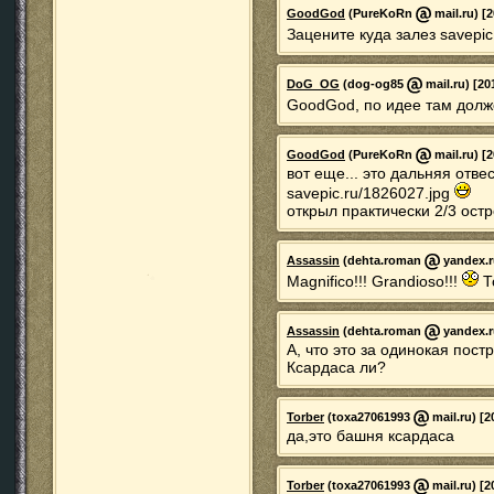
GoodGod
(PureKoRn
mail.ru) [
Зацените куда залез savepic
DoG_OG
(dog-og85
mail.ru) [20
GoodGod, по идее там долже
GoodGod
(PureKoRn
mail.ru) [
вот еще... это дальняя отве
savepic.ru/1826027.jpg
открыл практически 2/3 ост
Assassin
(dehta.roman
yandex.ru
Magnifico!!! Grandioso!!!
Т
Assassin
(dehta.roman
yandex.ru
А, что это за одинокая пост
Ксардаса ли?
Torber
(toxa27061993
mail.ru) [2
да,это башня ксардаса
Torber
(toxa27061993
mail.ru) [2