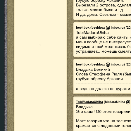
грубую обрезку Аркании.
Вырезали 2 острова, сделал
только можно было и т.д.
И да, дома. Светлые - можн
beehbox
(beehbox
inbox.ru) [20
TobiMadaraUhiha
я сам выбираю себе сайты 
меня вообще не интересует. 
видимо и твой мозг. жизнь 
устраивает... можешь смеять
beehbox
(beehbox
inbox.ru) [20
Владыка Великий
Слова Стеффена Рюля (быв
грубую обрезку Аркании.
-------------------------------------
а ведь он далеко не дурак 
TobiMadaraUhiha
(MadaraUhiha
Владыка
Это факт! Об этом говорили
Макс говорил что на заснеж
сражается с ледяными голе