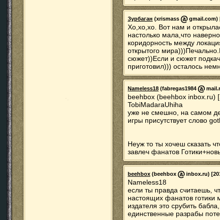
Зурбаган
(xrismass
gmail.com) [
Хо,хо,хо. Вот нам и открыл
настолько мала,что наверно
коридорность между локаци
открытого мира)))Печально
сюжет))Если и сюжет подкач
приготовил))) осталось немн
Nameless18
(fabregas1984
mail.
beehbox (beehbox inbox.ru) 
TobiMadaraUhiha
уже не смешно, на самом де
игры присутствует слово got
Неуж то ты хочеш сказать чт
завлеч фанатов Готики+нов
beehbox
(beehbox
inbox.ru) [20
Nameless18
если ты правда считаешь, ч
настоящих фанатов готики м
издателя это срубить бабла
единственные разрабы потер