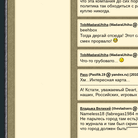
что эта компания до сих по
политика так обходиться с р
куплю никогда.
TobiMadaraUhiha
(MadaraUhiha
beehbox
Тогда дергай отсюда! Этот с
смех прорвало!
TobiMadaraUhiha
(MadaraUhiha
Что-то грубовато...
Pass
(Pasifik.19
yandex.ru) [2010
Хм...Интересная карта...
-------------------------------------
А! Кстати, уважаемый Deart
наших, Российских, игровы
Владыка Великий
(thevladsers
Nameless18 (fabregas1984 ma
Не парьтесь город там есть)
то журнала и там был скрин
что город должен быть!"""""""""