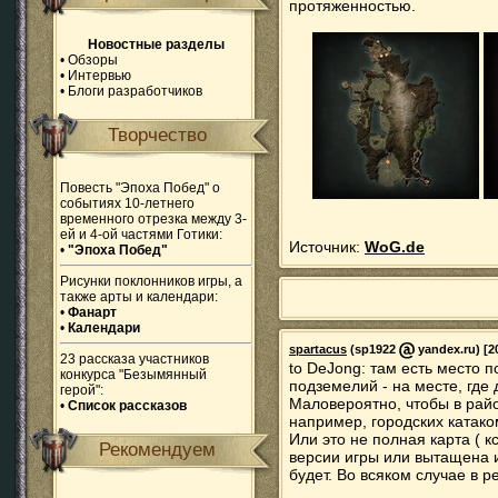
протяженностью.
Новостные разделы
•
Обзоры
•
Интервью
•
Блоги разработчиков
Творчество
Повесть "Эпоха Побед" о
событиях 10-летнего
временного отрезка между 3-
ей и 4-ой частями Готики:
Источник:
WoG.de
•
"Эпоха Побед"
Рисунки поклонников игры, а
также арты и календари:
•
Фанарт
•
Календари
spartacus
(sp1922
yandex.ru) [2
23 рассказа участников
to DeJong: там есть место п
конкурса "Безымянный
подземелий - на месте, где
герой":
Маловероятно, чтобы в рай
•
Список рассказов
например, городских катако
Или это не полная карта ( к
Рекомендуем
версии игры или вытащена и
будет. Во всяком случае в р