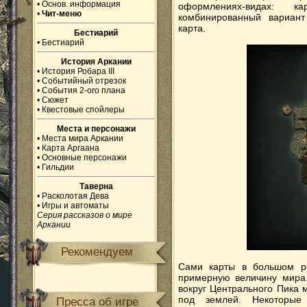
•
Основ. информация
оформлениях-видах: к
•
Чит-меню
комбинированный вариант
карта.
Бестиарий
•
Бестиарий
История Аркании
•
История Робара III
•
Событийный отрезок
•
События 2-ого плана
•
Сюжет
•
Квестовые спойлеры
Места и персонажи
•
Места мира Аркании
•
Карта Аргаана
•
Основные персонажи
•
Гильдии
Таверна
•
Расколотая Дева
•
Игры и автоматы
Серия рассказов о мире
Аркании
Рекомендуем
Сами карты в большом ра
примерную величину мира.
вокруг Центрального Пика 
под землей. Некоторые
Пресса об игре