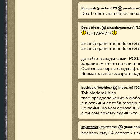
Reinerok
(psichoz123
yandex.ru)
Deart ответь на вопрос поч
Deart
(deart
arcania-game.ru) [20
СЕТАРРИФ
arcania-game.ru/modules/Gal
arcania-game.ru/modules/Gal
делайте выводы сами. PCGa
задания. А то что на спи..ен
Основные черты ландшафта 
Внимательнее смотреть на
beehbox
(beehbox
inbox.ru) [20
TobiMadaraUhiha
твое предположение в любо
я в отличии от тебя говорю
не пойми на чем основанн
а ты сам почему судишь-то,
mymterror
(Mymterror
gmail.com)
beehbox,ему 14 лет,вот и н