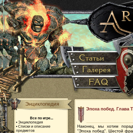
Энциклопедия
Эпоха побед. Глава Т
Все по игре...
•
Энциклопедия
Наконец, мы хотим порад
•
Списки и описание
предметов
"Эпоха побед". Шестой фраг