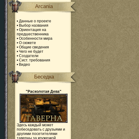
Arcania
•
Данные о проекте
•
Выбор названия
•
Ориентация на
предшественника
•
Особенности мира
•
О сюжете
•
Общие сведения
•
Чего не будет
•
Создатели
•
Сист. требования
•
Видео
Беседка
"Расколотая Дева"
Здесь каждый может
побеседовать с друзьями и
другими посетителями
таверны за кружечкой