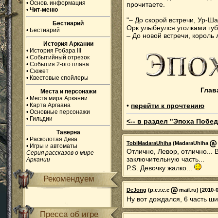
•
Основ. информация
прочитаете.
•
Чит-меню
"– До скорой встречи, Ур-Ша
Бестиарий
Орк улыбнулся уголками губ
•
Бестиарий
– До новой встречи, корол
История Аркании
•
История Робара III
•
Событийный отрезок
•
События 2-ого плана
•
Сюжет
•
Квестовые спойлеры
Глав
Места и персонажи
•
Места мира Аркании
•
Карта Аргаана
•
перейти к прочтению
•
Основные персонажи
•
Гильдии
<-- в раздел "Эпоха Побед
Таверна
•
Расколотая Дева
TobiMadaraUhiha
(MadaraUhiha
•
Игры и автоматы
Отлично, Левор, отлично... 
Серия рассказов о мире
заключительную часть...
Аркании
P.S. Девочку жалко...
Рекомендуем
DeJong
(p.e.r.e.c
mail.ru) [2010-
Ну вот дождался, 6 часть ш
Пресса об игре