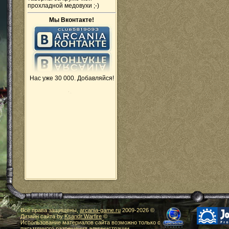
прохладной медовухи ;-)
Мы Вконтакте!
Нас уже 30 000. Добавляйся!
Все права защищены,
arcania-game.ru
2009-
2026 ©
Дизайн сайта by
Ksandr Warfire
©
Использование материалов сайта возможно только с
письменного разрешения администрации.