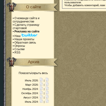
пользователи.
Чтобы добавить коментарий,-вам
О сайте
•
О команде сайта и
сотрудничестве
•
Сделать страницу
стартовой
•
Реклама на сайте
•
Наш
•
Наши проекты
•
Обратная связь
•
Опросы
•
Ссылки
•
RSS
Архив
Показать\скрыть весь
Июль 2026:
|
Март 2026:
|
Ноябрь 2024:
|
Октябрь 2024:
|
Август 2024:
|
Июль 2024:
|