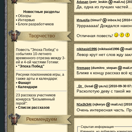
Adasan
(petr_leskin
mail.ru) [20
Да, одна из лучших частей.
Новостные разделы
•
Обзоры
•
Интервью
ИльюХа
(timur7
inbox.lv) [2010-
•
Блоги разработчиков
Урррааааа! Дождался након
Творчество
Отличная повесть!
nikitasid1996
(nikitasid1996
mail
Повесть "Эпоха Побед" о
событиях 10-летнего
Левор крут нет слов жду за
временного отрезка между 3-
ей и 4-ой частями Готики:
•
"Эпоха Побед"
firemage
(dumitro_stepan
mail.r
Ближе к концу рассказ всё кру
Рисунки поклонников игры, а
также арты и календари:
•
Фанарт
_Dr_
(iusal
ya.ru) [2010-09-30 07
•
Календари
Расколотую деву с такой же 
23 рассказа участников
конкурса "Безымянный
герой":
N1e2k3i4t
(njkeryo
mail.ru) [2010
•
Список рассказов
Очень интересная часть. П
Рекомендуем
Скрытая информация
Извините, но добавлять коментар