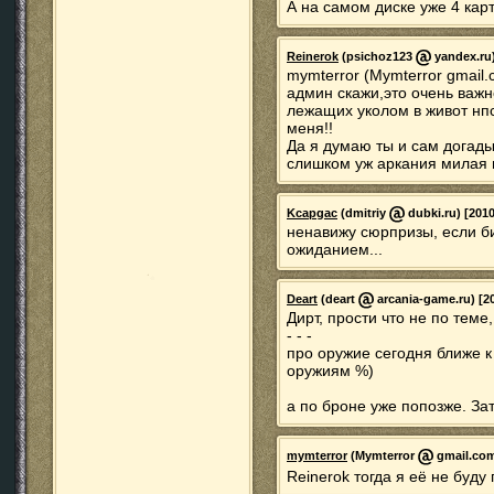
А на самом диске уже 4 карт
Reinerok
(psichoz123
yandex.ru)
mymterror (Mymterror gmail.
админ скажи,это очень важн
лежащих уколом в живот нпс
меня!!
Да я думаю ты и сам догады
слишком уж аркания милая и
Kcapgac
(dmitriy
dubki.ru) [2010
ненавижу сюрпризы, если би
ожиданием...
Deart
(deart
arcania-game.ru) [20
Дирт, прости что не по теме
- - -
про оружие сегодня ближе к
оружиям %)
а по броне уже попозже. За
mymterror
(Mymterror
gmail.com)
Reinerok тогда я её не буду