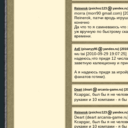
Reinerok
(psichoz123
yandex.ru)
morra (morr90 gmail.com) [2
Reinerok, патчи вродь игру
конечно
Да что то я самневаюсь что
уж вручную по быстрому ска
времени.
AxE
(pisanyy95
yandex.ru) [2010
wu tai [2010-09-29 19:07:25]
надеюсь,что придя 12 числа
заветную калекционку и пр
А я надеюсь придя за игрой
фанатов готики).
Deart
(deart
arcania-game.ru) [20
Kcapgac, был бы я не челов
руками и 10 компами - я бы
Reinerok
(psichoz123
yandex.ru)
Deart (deart arcania-game.ru
Kcapgac, был бы я не челов
руками и 10 компами - я бы 