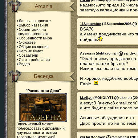
надеюсь,что придя 12 числа
Arcania
заветную калекционку и пр
•
Данные о проекте
11September
(11September2003
•
Выбор названия
DSA76
•
Ориентация на
а у меня предчувствие что 
предшественника
•
Особенности мира
пойдешь
•
О сюжете
•
Общие сведения
•
Чего не будет
Assassin
(dehta.roman
yandex.ru
•
Создатели
"Deart почему предзаказ на 
•
Сист. требования
планах на октябрь нет?
•
Видео
Извиняюсь если не по теме, 
Беседка
И хорошо, надобыло вообще 
Fable.
"Расколотая Дева"
Marikys
(MONOLYT1
ukr.net) [20
alextyc3 (alextyc3 gmail.com
а что будит в сайте после р
_______________________
Активные обсуждения и тп.
Дирт, прости что не по теме
Здесь каждый может
побеседовать с друзьями и
другими посетителями
таверны за кружечкой
wu tai
(footoop
rambler.ru) [201