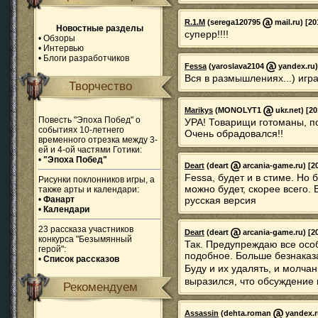
R.1.M
(serega120795
mail.ru) [20
Новостные разделы
суперр!!!!
•
Обзоры
•
Интервью
•
Блоги разработчиков
Fessa
(yaroslava2104
yandex.ru)
Вся в размышлениях...) игр
Творчество
Marikys
(MONOLYT1
ukr.net) [20
Повесть "Эпоха Побед" о
УРА! Товарищи готоманы, п
событиях 10-летнего
Очень обрадовался!!
временного отрезка между 3-
ей и 4-ой частями Готики:
•
"Эпоха Побед"
Deart
(deart
arcania-game.ru) [20
Fessa, будет и в стиме. Но б
Рисунки поклонников игры, а
можно будет, скорее всего. 
также арты и календари:
•
Фанарт
русская версия
•
Календари
23 рассказа участников
Deart
(deart
arcania-game.ru) [20
конкурса "Безымянный
Так. Предупреждаю все осо
герой":
подобное. Больше безнаказ
•
Список рассказов
Буду и их удалять, и молча
выразился, что обсуждение
Рекомендуем
Assassin
(dehta.roman
yandex.ru