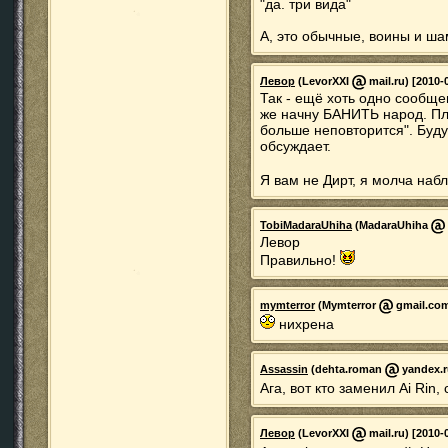
"да. три вида"
А, это обычные, воины и ш
Левор
(LevorXXI
mail.ru) [2010-
Так - ещё хоть одно сообщ
же начну БАНИТЬ народ. Пле
больше неповторится". Буду
обсуждает.
Я вам не Дирт, я молча наб
TobiMadaraUhiha
(MadaraUhiha
Левор
Правильно!
mymterror
(Mymterror
gmail.com)
нихрена
Assassin
(dehta.roman
yandex.ru
Ага, вот кто заменил Ai Rin
Левор
(LevorXXI
mail.ru) [2010-