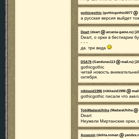
gothicgothic
(gothicgothic0077
а русская версия выйдет то
Deart
(deart
arcania-game.ru) [20
Deart, о орки в бестиарии б
- - -
да. три вида
DSA76
(Ganduras113
mail.ru) [2
gothicgothic
читай новость внимательней
октября.
nikitasid1996
(nikitasid1996
mail
gothicgothic писали что аке
TobiMadaraUhiha
(MadaraUhiha
Deart
Неужели Миртанские орки, 
Assassin
(dehta.roman
yandex.ru