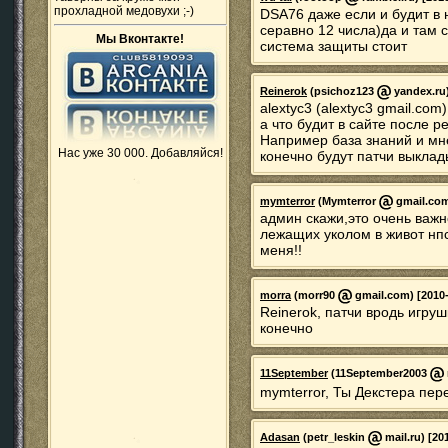
прохладной медовухи ;-)
DSA76 даже если и будит в 
серавно 12 числа)да и там
Мы Вконтакте!
система защиты стоит
Reinerok
(psichoz123
yandex.ru)
alextyc3 (alextyc3 gmail.com
а что будит в сайте после р
Например база знаний и мн
Нас уже 30 000. Добавляйся!
конечно будут патчи выклад
mymterror
(Mymterror
gmail.com)
админ скажи,это очень важн
лежащих уколом в живот нпс
меня!!
morra
(morr90
gmail.com) [2010-
Reinerok, патчи вродь игру
конечно
11September
(11September2003
mymterror, Ты Декстера пе
Adasan
(petr_leskin
mail.ru) [20