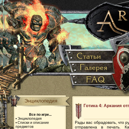
Энциклопедия
Готика 4: Аркания от
Все по игре...
•
Энциклопедия
Рады вас обрадовать, что р
•
Списки и описание
предметов
отправлена в печать. 