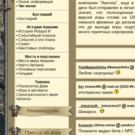
•
Основ. информация
компании "Акелла", еще в
•
Чит-меню
диск был отправлен в печат
значит, что полноценна
Бестиарий
версия игры готова на 10
•
Бестиарий
немного времени до релиз
что до выхода игры подг
История Аркании
•
История Робара III
много приятных сюрпризов..
•
Событийный отрезок
•
События 2-ого плана
•
Сюжет
•
Квестовые спойлеры
Места и персонажи
•
Места мира Аркании
•
Карта Аргаана
TobiMadaraUhiha
(MadaraUhiha
•
Основные персонажи
Люблю сюрпризы!
•
Гильдии
Таверна
•
Расколотая Дева
бог
(maxw40k
mail.ru) [2010-09-
•
Игры и автоматы
итнтересно какие
Серия рассказов о мире
Аркании
_-InkvizitoR-_
(inkvizitor27
mail.
Рекомендуем
Шикарно..
Assassin
(dehta.roman
yandex.ru
Покажите видео битв с NPC
Пресса об игре