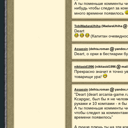
А ты поменьше комменты ч
нибудь чтобы следил за ком
много времени появилось
TobiMadaraUhiha
(MadaraUhiha
Deart
(Капитан очевиднос
Assassin
(dehta.roman
yandex.ru
Deart, о орки в бестиарии б
nikitasid1996
(nikitasid1996
mail
Прекрасно значит я точно у
товарищи ура!
Assassin
(dehta.roman
yandex.ru
"Deart (deart arcania-game.r
Kcapgac, был бы я не челов
руками и 10 компами - я бы 
А ты поменьше комменты чит
чтобы следил за комментами
времени появилось"
А лучше плюнь ты на эти ко