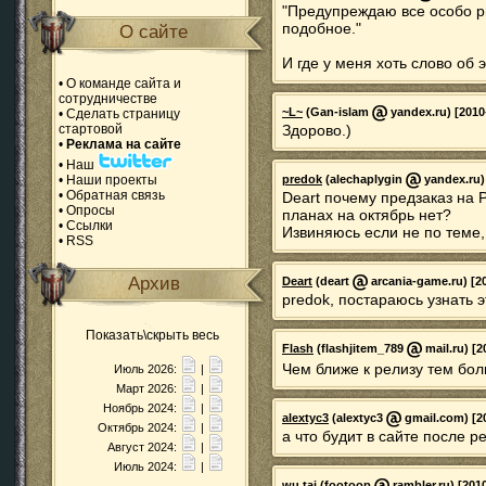
"Предупреждаю все особо р
подобное."
О сайте
И где у меня хоть слово об 
•
О команде сайта и
сотрудничестве
~L~
(Gan-islam
yandex.ru) [2010
•
Сделать страницу
стартовой
Здорово.)
•
Реклама на сайте
•
Наш
•
Наши проекты
predok
(alechaplygin
yandex.ru) 
•
Обратная связь
Deart почему предзаказ на P
•
Опросы
планах на октябрь нет?
•
Ссылки
Извиняюсь если не по теме,
•
RSS
Архив
Deart
(deart
arcania-game.ru) [20
predok, постараюсь узнать э
Показать\скрыть весь
Flash
(flashjitem_789
mail.ru) [2
Чем ближе к релизу тем бо
Июль 2026:
|
Март 2026:
|
Ноябрь 2024:
|
alextyc3
(alextyc3
gmail.com) [20
Октябрь 2024:
|
а что будит в сайте после р
Август 2024:
|
Июль 2024:
|
wu tai
(footoop
rambler.ru) [201