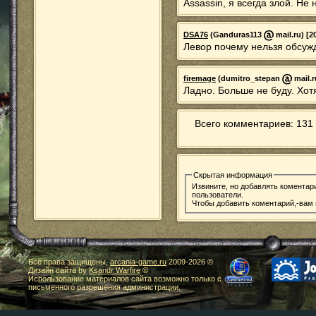
Assassin, я всегда злой. Не
DSA76
(Ganduras113
mail.ru) [2
Левор почему нельзя обсуж
firemage
(dumitro_stepan
mail.r
Ладно. Больше не буду. Хотя
Всего комментариев: 131 
Скрытая информация
Извините, но добавлять коментар
пользователи.
Чтобы добавить коментарий,-вам
Все права защищены,
arcania-game.ru
2009-
2026 ©
Дизайн сайта by
Ksandr Warfire
©
Использование материалов сайта возможно только с
письменного разрешения администрации.