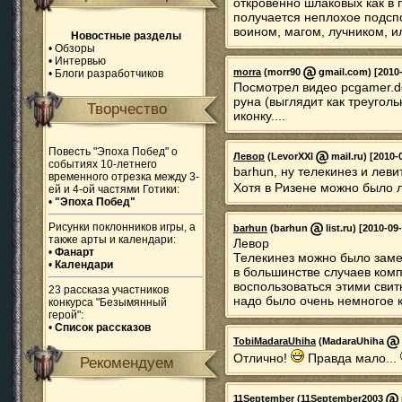
откровенно шлаковых как в г
получается неплохое подспо
воином, магом, лучником, и
Новостные разделы
•
Обзоры
•
Интервью
morra
(morr90
gmail.com) [2010-
•
Блоги разработчиков
Посмотрел видео pcgamer.de
руна (выглядит как треугол
Творчество
иконку....
Повесть "Эпоха Побед" о
Левор
(LevorXXI
mail.ru) [2010-
событиях 10-летнего
barhun, ну телекинез и лев
временного отрезка между 3-
Хотя в Ризене можно было л
ей и 4-ой частями Готики:
•
"Эпоха Побед"
Рисунки поклонников игры, а
barhun
(barhun
list.ru) [2010-09
также арты и календари:
Левор
•
Фанарт
Телекинез можно было заме
•
Календари
в большинстве случаев комп
воспользоваться этими сви
23 рассказа участников
надо было очень немногое к
конкурса "Безымянный
герой":
•
Список рассказов
TobiMadaraUhiha
(MadaraUhiha
Отлично!
Правда мало...
Рекомендуем
11September
(11September2003