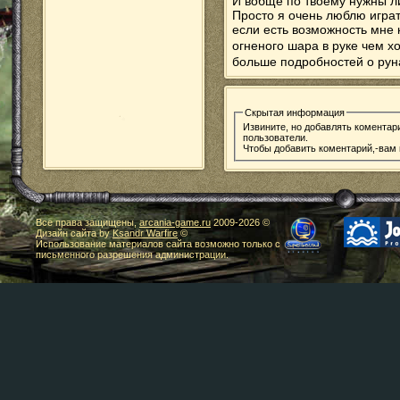
И вобще по твоему нужны ли
Просто я очень люблю играть
если есть возможность мне 
огненого шара в руке чем 
больше подробностей о ру
Скрытая информация
Извините, но добавлять коментар
пользователи.
Чтобы добавить коментарий,-вам
Все права защищены,
arcania-game.ru
2009-
2026 ©
Дизайн сайта by
Ksandr Warfire
©
Использование материалов сайта возможно только с
письменного разрешения администрации.