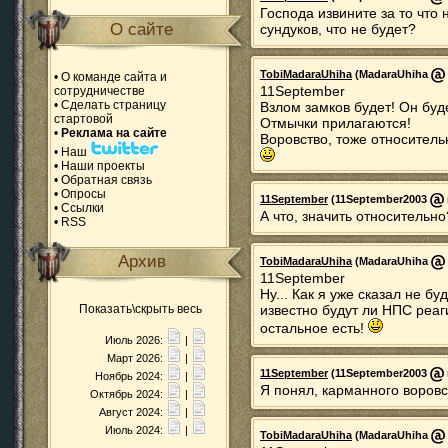
Господа извините за то что 
О сайте
сундуков, что не будет?
TobiMadaraUhiha
(MadaraUhiha
•
О команде сайта и
11September
сотрудничестве
•
Сделать страницу
Взлом замков будет! Он бу
стартовой
Отмычки прилагаются!
•
Реклама на сайте
Воровство, тоже относительн
•
Наш
•
Наши проекты
•
Обратная связь
•
Опросы
11September
(11September2003
•
Ссылки
А что, значить относительно
•
RSS
Архив
TobiMadaraUhiha
(MadaraUhiha
11September
Ну... Как я уже сказал не б
Показать\скрыть весь
известно будут ли НПС реаги
остальное есть!
Июль 2026:
|
Март 2026:
|
11September
(11September2003
Ноябрь 2024:
|
Я понял, карманного воровст
Октябрь 2024:
|
Август 2024:
|
Июль 2024:
|
TobiMadaraUhiha
(MadaraUhiha