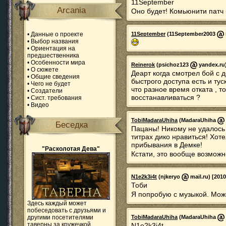
11September
Arcania
Оно будет! Комьюнити патч 
•
Данные о проекте
11September
(11September2003
•
Выбор названия
•
Ориентация на
предшественника
•
Особенности мира
Reinerok
(psichoz123
yandex.ru)
•
О сюжете
Деарт когда смотрел бой с 
•
Общие сведения
быстрого доступа есть и ту
•
Чего не будет
что разное время отката , т
•
Создатели
восстанавливаться ?
•
Сист. требования
•
Видео
TobiMadaraUhiha
(MadaraUhiha
Беседка
Пацаны! Никому не удалось 
титрах дико нравиться! Хот
прибывания в Демке!
"Расколотая Дева"
Кстати, это вообще возможн
N1e2k3i4t
(njkeryo
mail.ru) [2010
Тоби
Я попробую с музыкой. Мож
Здесь каждый может
побеседовать с друзьями и
другими посетителями
TobiMadaraUhiha
(MadaraUhiha
таверны за кружечкой
N1e2k3i4t