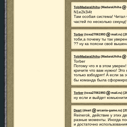
TobiMadaraUhiha
(MadaraUhiha
N1e2k3i4t
Там особая система! Читал 
частей по несколько секунд
Torber
(toxa27061993
mail.ru) [2
тоби,а почему ты так увере
?? ну ка поясни своё выше
TobiMadaraUhiha
(MadaraUhiha
Torber
Потому что я в этом уверен
кричите что вам нужно! Это
только взбодрят! А если за 
бы команда была сформиров
Torber
(toxa27061993
mail.ru) [2
ну если и выйдет комьюнити
Deart
(deart
arcania-game.ru) [20
Reinerok, действие у этих д
разные моменты. Иногда по
и достаточно использования