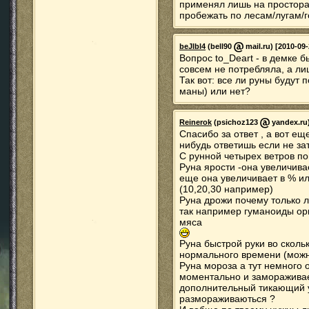
применял лишь на простора
пробежать по лесам/лугам/
beJlbl4
(bell90
mail.ru) [2010-09-
Вопрос to_Deart - в демке 
совсем не потребляла, а ли
Так вот: все ли руны будут 
маны) или нет?
Reinerok
(psichoz123
yandex.ru)
Спасибо за ответ , а вот ещ
нибудь ответишь если не за
С рунной четырех ветров пон
Руна ярости -она увеличива
еще она увеличивает в % и
(10,20,30 например)
Руна дрожи почему только л
так например гуманоиды орк
мяса
Руна быстрой руки во сколь
нормального времени (можн
Руна мороза а тут немного 
моментально и замораживае
дополнительный тикающий у
размораживаються ?