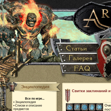
Энциклопедия
Свитки заклинаний и
Все по игре...
•
Энциклопедия
Оче
•
Списки и описание
предметов
пос