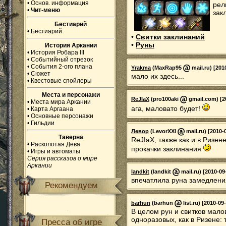
•
Основ. информация
рел
•
Чит-меню
зак
Бестиарий
•
Бестиарий
•
Свитки заклинаний
•
Руны
История Аркании
•
История Робара III
•
Событийный отрезок
•
События 2-ого плана
Yrakma
(MaxRap95
mail.ru) [201
•
Сюжет
мало их здесь...
•
Квестовые спойлеры
Места и персонажи
ReJIaX
(pro100aki
gmail.com) [20
•
Места мира Аркании
ага, маловато будет!
•
Карта Аргаана
•
Основные персонажи
•
Гильдии
Левор
(LevorXXI
mail.ru) [2010-
Таверна
ReJIaX, также как и в Ризен
•
Расколотая Дева
прокачки заклинания
•
Игры и автоматы
Серия рассказов о мире
Аркании
landkit
(landkit
mail.ru) [2010-09
впечатлила руна замедлен
Рекомендуем
barhun
(barhun
list.ru) [2010-09
В целом рун и свитков малов
одноразовых, как в Ризене: 
Пресса об игре