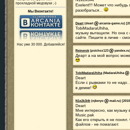
прохладной медовухи ;-)
Exelent!!! Может что нибудь
разобраться...
Мы Вконтакте!
Deart
(deart
arcania-game.ru) [20
TobiMadaraUhiha,
музыку вытащили. Но она с
сайте. Пишите в личке - смо
Нас уже 30 000. Добавляйся!
Reinerok
(psichoz123
yandex.ru)
Деарт а на мой вопрос мож
TobiMadaraUhiha
(MadaraUhiha
Deart
Если с рывками то не надо..
в демке!
N1e2k3i4t
(njkeryo
mail.ru) [2010
Deart
Мне интересно, как музыку
Music.pak
Как его открыть я не понял
файлов - не помагают.