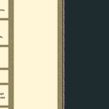
ень
ь,
аще
учае