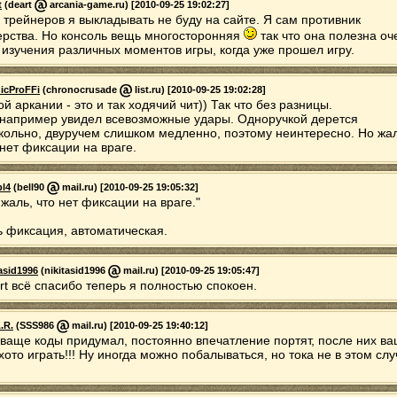
t
(deart
arcania-game.ru) [2010-09-25 19:02:27]
, трейнеров я выкладывать не буду на сайте. Я сам противник
ерства. Но консоль вещь многосторонняя
так что она полезна оч
 изучения различных моментов игры, когда уже прошел игру.
icProFFi
(chronocrusade
list.ru) [2010-09-25 19:02:28]
ой аркании - это и так ходячий чит)) Так что без разницы.
 например увидел всевозможные удары. Одноручкой дерется
кольно, двуручем слишком медленно, поэтому неинтересно. Но жал
 нет фиксации на враге.
bl4
(bell90
mail.ru) [2010-09-25 19:05:32]
 жаль, что нет фиксации на враге."
ь фиксация, автоматическая.
tasid1996
(nikitasid1996
mail.ru) [2010-09-25 19:05:47]
rt всё спасибо теперь я полностью спокоен.
.R.
(SSS986
mail.ru) [2010-09-25 19:40:12]
 ваще коды придумал, постоянно впечатление портят, после них в
хото играть!!! Ну иногда можно побалываться, но тока не в этом сл