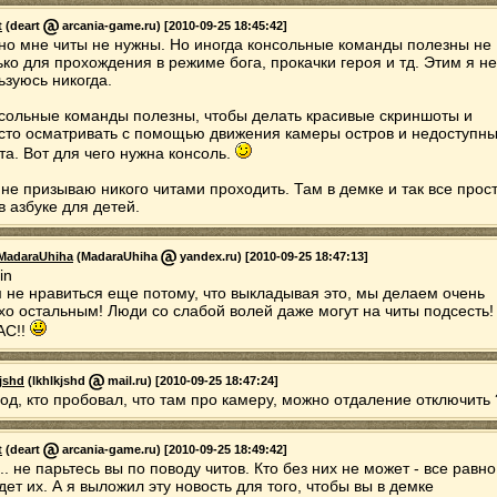
t
(deart
arcania-game.ru) [2010-09-25 18:45:42]
но мне читы не нужны. Но иногда консольные команды полезны не
ько для прохождения в режиме бога, прокачки героя и тд. Этим я не
ьзуюсь никогда.
сольные команды полезны, чтобы делать красивые скриншоты и
сто осматривать с помощью движения камеры остров и недоступн
та. Вот для чего нужна консоль.
 не призываю никого читами проходить. Там в демке и так все прос
 в азбуке для детей.
MadaraUhiha
(MadaraUhiha
yandex.ru) [2010-09-25 18:47:13]
in
 не нравиться еще потому, что выкладывая это, мы делаем очень
хо остальным! Люди со слабой волей даже могут на читы подсесть!
АС!!
kjshd
(lkhlkjshd
mail.ru) [2010-09-25 18:47:24]
од, кто пробовал, что там про камеру, можно отдаление отключить 
t
(deart
arcania-game.ru) [2010-09-25 18:49:42]
.. не парьтесь вы по поводу читов. Кто без них не может - все равно
дет их. А я выложил эту новость для того, чтобы вы в демке