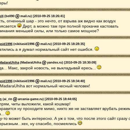
еры!
bl4
(bell90
mail.ru) [2010-09-25 18:26:41]
ть, огненный шар - это нечто, от взрыва аж видно как воздух
рясается
Дирт, а можно там при полной прокачке кастовать
линания меньшей силы, или только самое мощное?
tasid1996
(nikitasid1996
mail.ru) [2010-09-25 18:28:35]
атились а я думал нормальный сайт нет ошибся.
MadaraUhiha
(MadaraUhiha
yandex.ru) [2010-09-25 18:30:09]
да... Макс, закрой новость, не выкладывай ересь...
tasid1996
(nikitasid1996
mail.ru) [2010-09-25 18:34:40]
iMadaraUhiha вот нормальный чесный человек!
in
(ai_rin
arcania-game.ru) [2010-09-25 18:44:05]
прям, читы выложили, какой кошмар!
нравится ну проходите мимо, никто же не заставляет врубать режи
...
у-то может быть интересно. А уж о том, что после этого сайт сразу 
ерьезным...хех, ну спасибо, посмеялись