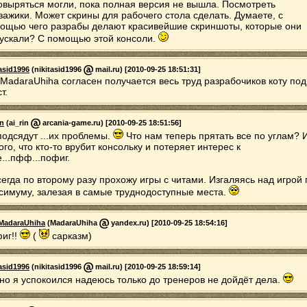
овыряться могли, пока полная версия не вышла. Посмотреть
зажики. Может скрины для рабочего стола сделать. Думаете, с
ощью чего разрабы делают красивейшие скриншоты, которые они
ускали? С помощью этой консоли.
tasid1996
(nikitasid1996
mail.ru) [2010-09-25 18:51:31]
iMadaraUhiha согласен получается весь труд разрабочиков коту под
т.
in
(ai_rin
arcania-game.ru) [2010-09-25 18:51:56]
подсядут ...их проблемы.
Что нам теперь прятать все по углам? И
того, что кто-то врубит консольку и потеряет интерес к
е...пфф...пофиг.
сегда по второму разу прохожу игры с читами. Изгаляясь над игрой 
симуму, залезая в самые труднодоступные места.
MadaraUhiha
(MadaraUhiha
yandex.ru) [2010-09-25 18:54:16]
иг!!
(
сарказм)
tasid1996
(nikitasid1996
mail.ru) [2010-09-25 18:59:14]
но я успокоился надеюсь только до тренеров не дойдёт дела.