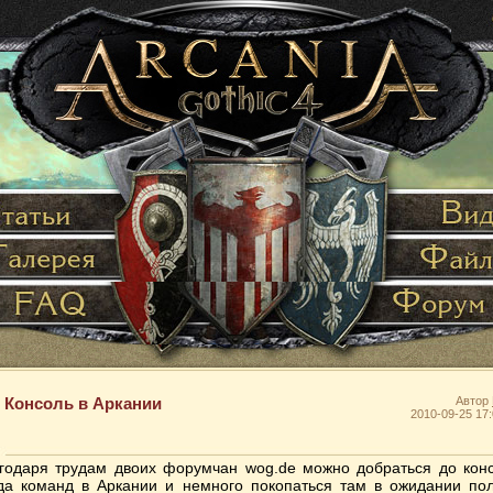
Консоль в Аркании
Автор
2010-09-25 17:
годаря трудам двоих форумчан wog.de можно добраться до кон
да команд в Аркании и немного покопаться там в ожидании по