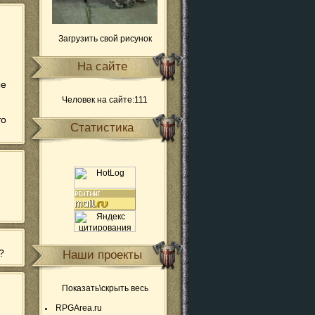
Загрузить свой рисунок
На сайте
ые
Человек на сайте:111
то
Статистика
?
Наши проекты
Показать\скрыть весь
RPGArea.ru