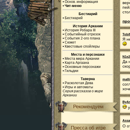
•
Основ. информация
вер
•
Чит-меню
пей
сто
Бестиарий
•
Бестиарий
про
История Аркании
•
История Робара III
•
Событийный отрезок
Tobi
•
События 2-ого плана
Я н
•
Сюжет
•
Квестовые спойлеры
Места и персонажи
N1e2
•
Места мира Аркании
Да 
•
Карта Аргаана
ско
•
Основные персонажи
•
Гильдии
Таверна
mall
•
Расколотая Дева
сог
•
Игры и автоматы
хоч
Серия рассказов о мире
Аркании
ByAr
Рекомендуем
у
Assa
О о
Пресса об игре