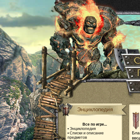
Энциклопедия
Все по игре...
•
Энциклопедия
Бла
•
Списки и описание
предметов
вво