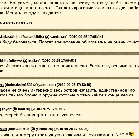
сии. Например, можно полетать по всему острову, дабы посмот
зажи и еще много всего... Сделать красивые скриншоты для рабо
ла. Менять погоду и так далее.
читать статью
MadaraUhiha
(MadaraUhiha
yandex.ru) [2010-09-25 17:05:14]
е буду баловаться! Портят впечатление об игре мне не очень хочет
k3i4t
(njkeryo
mail.ru) [2010-09-25 17:09:53]
ну. Излазить весь остров - это неинтересно. Воспользуюсь ими не о
ро.
ins
(dedmaksim1509
yandex.ru) [2010-09-25 17:13:49]
ласен не очень интересно весь остров излазить, единственное что
ется так это броню и оружие которые можно найти в конце демки
t
(byart
mail.ru) [2010-09-25 17:19:16]
х, скорей бы поинграть в полную версию
ssin
(dehta.roman
yandex.ru) [2010-09-25 17:35:09]
тлично, и камеру отлетаущую отключим и неуязвимость NPC!!!