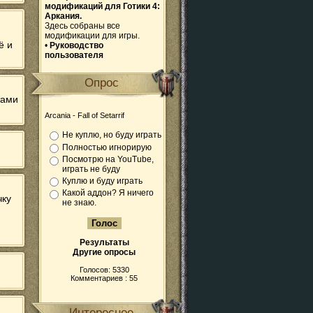
модификаций для Готики 4:
Аркания.
Здесь собраны все
модификации для игры.
ё и
•
Руководство
пользователя
Опрос
тами
Arcania - Fall of Setarrif
Не куплю, но буду играть
Полностью игнорирую
Посмотрю на YouTube,
играть не буду
Куплю и буду играть
Какой аддон? Я ничего
чку
не знаю.
Результаты
Другие опросы
Голосов: 5330
Комментариев : 55
Интересное