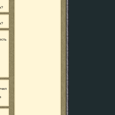
и?
и?
есть
учил
в