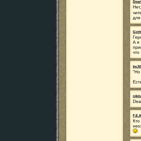
Dear
Нет
чит
для
Goth
Гер
А я
при
что
beJl
"Но
Ест
niki
Dea
F.E.A
Кто
нео