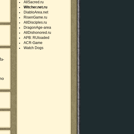
AllSacred.ru
Witcher.net.ru
DiabloArea.net
RisenGame.ru
AllDisciples.ru
DragonAge-area
AllDishonored.ru
APB: RUloaded
ACR-Game
Watch Dogs
з-
по