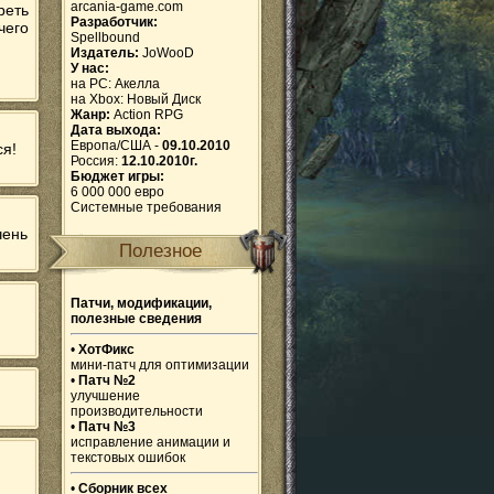
arcania-game.com
реть
Разработчик:
чего
Spellbound
Издатель:
JoWooD
У нас:
на PC:
Акелла
на Xbox:
Новый Диск
Жанр:
Action RPG
Дата выхода:
Европа/США -
09.10.2010
ся!
Россия:
12.10.2010г.
Бюджет игры:
6 000 000 евро
Системные требования
чень
Полезное
Патчи, модификации,
полезные сведения
•
ХотФикс
мини-патч для оптимизации
•
Патч №2
улучшение
производительности
•
Патч №3
исправление анимации и
текстовых ошибок
•
Сборник всех