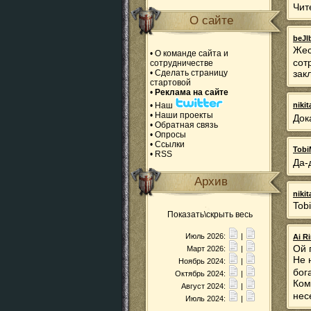
Чит
О сайте
beJl
Жес
•
О команде сайта и
сот
сотрудничестве
•
Сделать страницу
зак
стартовой
•
Реклама на сайте
•
Наш
niki
•
Наши проекты
Док
•
Обратная связь
•
Опросы
•
Ссылки
Tobi
•
RSS
Да-
Архив
niki
Tob
Показать\скрыть весь
Июль 2026:
|
Ai R
Ой 
Март 2026:
|
Не 
Ноябрь 2024:
|
бога
Октябрь 2024:
|
Ком
Август 2024:
|
нес
Июль 2024:
|