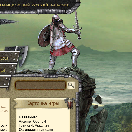
Карточка игры
Deart
02:35
Название:
Arcania: Gothic 4
соли
Готика 4: Аркания
лной
Официальный сайт: