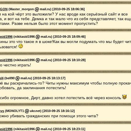
GON
(Master_morgon
mail.ru) [2010-09-25 18:06:36]
и на кой чёрт это выложили? У нас вроде как серьёзный сайт и все
а, и вот на тебе. Демка и так мало что из себя представляет, так ещ
итами. Разве нельзя было этот момент пропустить?
tasid1996
(nikitasid1996
mail.ru) [2010-09-25 18:09:46]
ины это что такое я в шоке!Как вы могли подумать что мы будет чи
ьзоватся!
tasid1996
(nikitasid1996
mail.ru) [2010-09-25 18:10:28]
о честно играть!
bl4
(bell90
mail.ru) [2010-09-25 18:13:17]
чё вы раскричались-то? Читы нужны максимум чтобы полную прока
обовать, да заклинания потестить!
сибо огромное, Дирт, давно хотел потестить всё через консоль
kys
(MONOLYT1
ukr.net) [2010-09-25 18:16:12]
ожно убивать гражданских при помощи этого чита?
tasid1996
(nikitasid1996
mail.ru) [2010-09-25 18:23:11]