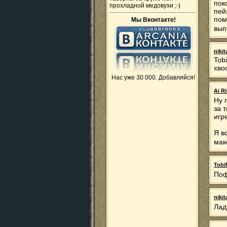
пок
прохладной медовухи ;-)
пей
пом
Мы Вконтакте!
вып
niki
Tob
хвос
Нас уже 30 000. Добавляйся!
Ai R
Ну 
за 
игр
Я в
мак
Tobi
Поф
niki
Лад