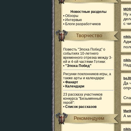
MOR
Новостные разделы
Ну 
•
Обзоры
дел
•
Интервью
с ч
•
Блоги разработчиков
Творчество
niki
Адм
пол
Повесть "Эпоха Побед" о
событиях 10-летнего
временного отрезка между 3-
niki
ей и 4-ой частями Готики:
Над
•
"Эпоха Побед"
Рисунки поклонников игры, а
также арты и календари:
beJl
•
Фанарт
Да 
•
Календари
опр
23 рассказа участников
Спа
конкурса "Безымянный
герой":
•
Список рассказов
Mari
А м
Рекомендуем
niki