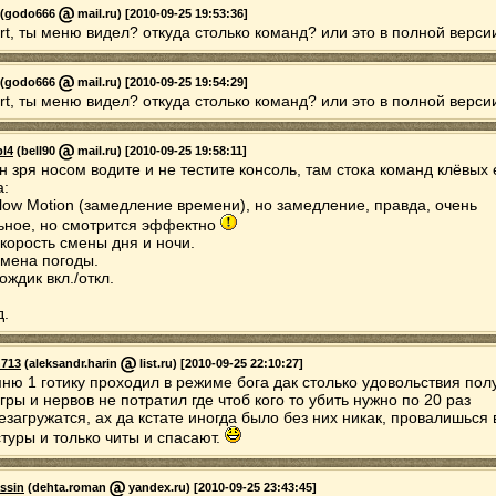
(godo666
mail.ru) [2010-09-25 19:53:36]
rt, ты меню видел? откуда столько команд? или это в полной верси
(godo666
mail.ru) [2010-09-25 19:54:29]
rt, ты меню видел? откуда столько команд? или это в полной верси
bl4
(bell90
mail.ru) [2010-09-25 19:58:11]
н зря носом водите и не тестите консоль, там стока команд клёвых 
а:
Slow Motion (замедление времени), но замедление, правда, очень
ьное, но смотрится эффектно
Скорость смены дня и ночи.
Смена погоды.
ождик вкл./откл.
д.
n713
(aleksandr.harin
list.ru) [2010-09-25 22:10:27]
ню 1 готику проходил в режиме бога дак столько удовольствия пол
игры и нервов не потратил где чтоб кого то убить нужно по 20 раз
езагружатся, ах да кстате иногда было без них никак, провалишься 
стуры и только читы и спасают.
ssin
(dehta.roman
yandex.ru) [2010-09-25 23:43:45]