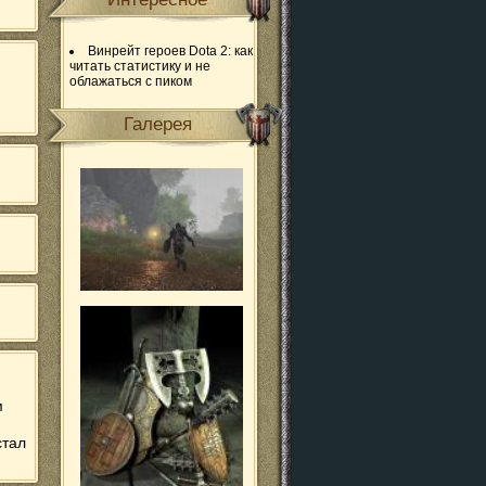
Винрейт героев Dota 2: как
читать статистику и не
облажаться с пиком
Галерея
м
стал