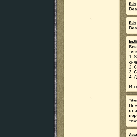
Reiv
Dea
Reiv
Dea
beJl
Бли
тип
1. 
сил
2. 
3. 
4. Д
И т.
Tita
Пом
от 
пер
тек
Assa