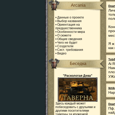
Arcania
Dear
Лич
тол
•
Данные о проекте
пол
•
Выбор названия
•
Ориентация на
Кон
предшественника
про
•
Особенности мира
мес
•
О сюжете
•
Общие сведения
•
Чего не будет
Я ж
•
Создатели
как
•
Сист. требования
•
Видео
Tobi
Беседка
Ai R
Нам
пло
"Расколотая Дева"
УЖ
lkhl
Нар
Здесь каждый может
Dear
побеседовать с друзьями и
Пф.
другими посетителями
най
таверны за кружечкой