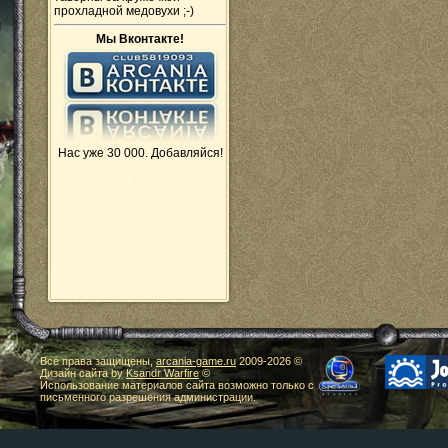
прохладной медовухи ;-)
Мы Вконтакте!
Нас уже 30 000. Добавляйся!
Все права защищены,
arcania-game.ru
2009-
2026 ©
Дизайн сайта by
Ksandr Warfire
©
Использование материалов сайта возможно только с
письменного разрешения администрации.