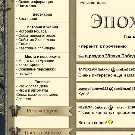
•
Основ. информация
неожиданного...
•
Чит-меню
Бестиарий
•
Бестиарий
История Аркании
•
История Робара III
•
Событийный отрезок
Глав
•
События 2-ого плана
•
Сюжет
•
перейти к прочтению
•
Квестовые спойлеры
<-- в раздел "Эпоха Побед
Места и персонажи
•
Места мира Аркании
•
Карта Аргаана
•
Основные персонажи
TAMERLAN
(takkkul
mail.ru) [20
•
Гильдии
Очень интересно еще и мат
Таверна
•
Расколотая Дева
aserwe
(aserwe123
rambler.ru) [
•
Игры и автоматы
Кулл!
Серия рассказов о мире
Аркании
N1e2k3i4t
(njkeryo
mail.ru) [2010
Рекомендуем
""Какого хрена тут происходи
Вот это верно!
Пресса об игре