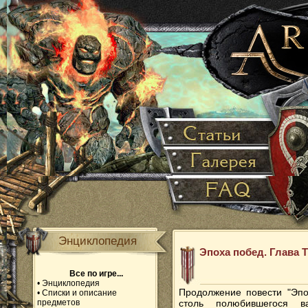
Энциклопедия
Эпоха побед. Глава Т
Все по игре...
•
Энциклопедия
Продолжение повести "Эпо
•
Списки и описание
предметов
столь полюбившегося в