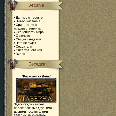
Arcania
•
Данные о проекте
•
Выбор названия
•
Ориентация на
предшественника
•
Особенности мира
•
О сюжете
•
Общие сведения
•
Чего не будет
•
Создатели
•
Сист. требования
•
Видео
Беседка
"Расколотая Дева"
Здесь каждый может
побеседовать с друзьями и
другими посетителями
таверны за кружечкой