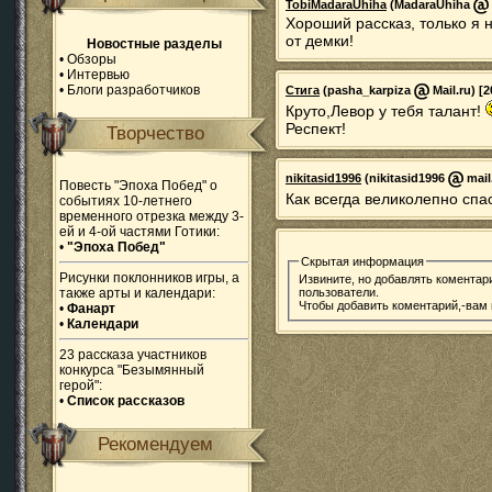
TobiMadaraUhiha
(MadaraUhiha
Хороший рассказ, только я н
от демки!
Новостные разделы
•
Обзоры
•
Интервью
•
Блоги разработчиков
Стига
(pasha_karpiza
Mail.ru) [2
Круто,Левор у тебя талант!
Респект!
Творчество
nikitasid1996
(nikitasid1996
mail
Повесть "Эпоха Побед" о
Как всегда великолепно спа
событиях 10-летнего
временного отрезка между 3-
ей и 4-ой частями Готики:
•
"Эпоха Побед"
Скрытая информация
Рисунки поклонников игры, а
Извините, но добавлять коментар
пользователи.
также арты и календари:
Чтобы добавить коментарий,-вам
•
Фанарт
•
Календари
23 рассказа участников
конкурса "Безымянный
герой":
•
Список рассказов
Рекомендуем