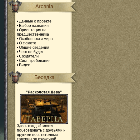
Arcania
•
Данные о проекте
•
Выбор названия
•
Ориентация на
предшественника
•
Особенности мира
•
О сюжете
•
Общие сведения
•
Чего не будет
•
Создатели
•
Сист. требования
•
Видео
Беседка
"Расколотая Дева"
Здесь каждый может
побеседовать с друзьями и
другими посетителями
таверны за кружечкой