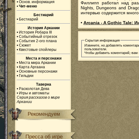
•
Основ. информация
Филлипп работал над разл
•
Чит-меню
Nights, Dungeons and Drago
интервью содержится мног
Бестиарий
•
Бестиарий
•
Arcania - A Gothic Tale:
История Аркании
•
История Робара III
•
Событийный отрезок
Скрытая информация
•
События 2-ого плана
•
Сюжет
Извините, но добавлять коментар
пользователи.
•
Квестовые спойлеры
Чтобы добавить коментарий,-вам
Места и персонажи
•
Места мира Аркании
•
Карта Аргаана
•
Основные персонажи
•
Гильдии
Таверна
•
Расколотая Дева
•
Игры и автоматы
Серия рассказов о мире
Аркании
Рекомендуем
Пресса об игре