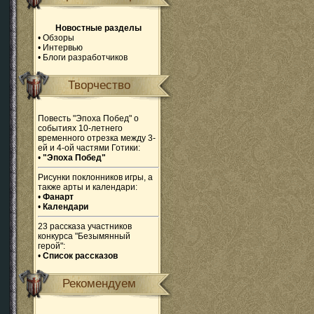
Новостные разделы
•
Обзоры
•
Интервью
•
Блоги разработчиков
Творчество
Повесть "Эпоха Побед" о
событиях 10-летнего
временного отрезка между 3-
ей и 4-ой частями Готики:
•
"Эпоха Побед"
Рисунки поклонников игры, а
также арты и календари:
•
Фанарт
•
Календари
23 рассказа участников
конкурса "Безымянный
герой":
•
Список рассказов
Рекомендуем