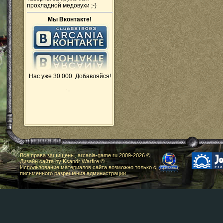
прохладной медовухи ;-)
Мы Вконтакте!
Нас уже 30 000. Добавляйся!
Все права защищены,
arcania-game.ru
2009-
2026 ©
Дизайн сайта by
Ksandr Warfire
©
Использование материалов сайта возможно только с
письменного разрешения администрации.