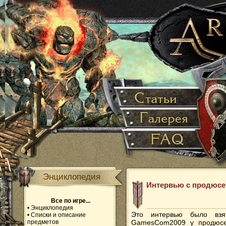
Энциклопедия
Интервью с продюсе
Все по игре...
•
Энциклопедия
Это интервью было вз
•
Списки и описание
предметов
GamesCom2009 у продюсе