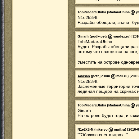
TobiMadaraUhiha
(MadaraUhiha
ya
N1e2k3i4t
Разрабы обещали, значит буде
Ginarh
(podk-petr
yandex.ru) [201
TobiMadaraUhiha
Будет! Разрабы обещали разн
потому что находятся на юге,
---
Уместить на острове одноврем
Adasan
(petr_leskin
mail.ru) [2010
N1e2k3i4t
Заснеженные территории точн
ледяная пещера на скринах н
TobiMadaraUhiha
(MadaraUhiha
ya
Ginarh
На острове будет гора, и каж
N1e2k3i4t
(njkeryo
mail.ru) [2010-0
""Обожаю снег в играх.""