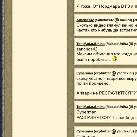
Я тоже. От Нордмара В Г3 я п
sanchos42
(Sanchos42
mail.ru) [2
Сколько видео глянул вечно н
частях кто нибудь да встретил
TobiMadaraUhiha
(MadaraUhiha
ya
sanchos42
Максим объяснил что когда и
были перебиты...
Cyberman
(expbutter
yandex.ru) [
скажу честно - твари все выру
почти пройдено.
А твари не РЕСПАУНЯТСЯ???
TobiMadaraUhiha
(MadaraUhiha
ya
Cyberman
РАСПАВНЯТСЯ? Ты вообще ф
Cyberman
(expbutter
yandex.ru) [
Cyberman