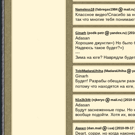
Nameless18
(fabregas1984
mail.ru
Классное видео!Спасибо за не
так что многие тебя понимают
Ginarh
(podk-petr
yandex.ru) [201
Adasan
Хорошие джунгли=) Но было 
Надеюсь такое будет?=)
---
Зима на юге? Наврядли будет
TobiMadaraUhiha
(MadaraUhiha
ya
Ginarh
Будет! Разрабы обещали разн
потому что находятся на юге,
N1e2k3i4t
(njkeryo
mail.ru) [2010-0
Adasan
Будут заснеженные горы. Но н
вообще подойти. Хотя их, воз
Данил
(dan.mail
i.ua) [2010-09-17 
Deart, сорри, но когда наконе