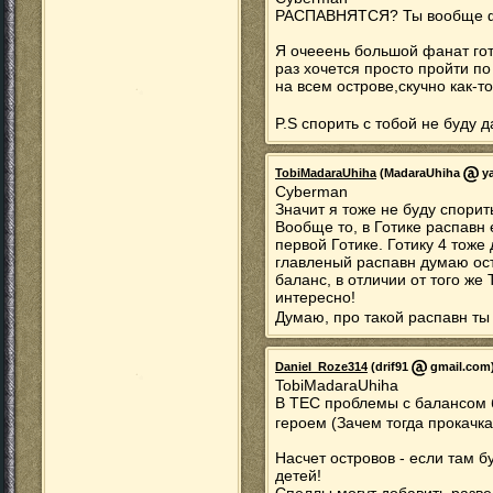
РАСПАВНЯТСЯ? Ты вообще ф
Я очееень большой фанат гот
раз хочется просто пройти по
на всем острове,скучно как-то
P.S спорить с тобой не буду
TobiMadaraUhiha
(MadaraUhiha
ya
Cyberman
Значит я тоже не буду спорить
Вообще то, в Готике распавн 
первой Готике. Готику 4 тоже
главленый распавн думаю ос
баланс, в отличии от того ж
интересно!
Думаю, про такой распавн ты
Daniel_Roze314
(drif91
gmail.com)
TobiMadaraUhiha
В ТЕС проблемы с балансом б
героем (Зачем тогда прокач
Насчет островов - если там бу
детей!