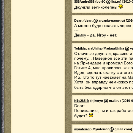
$$$Andre$$$
(bor90
list.ru) [2010-
Джунгли великолепны
Deart
(deart
arcania-game.ru) [201
А можно будет скачать через
---
Демку - да. Игру - нет.
TobiMadaraUhiha
(MadaraUhiha
ya
Отличные джунгли, красиво и
почему... Наверное все эти 
на Яркендаре и кромсал Бого
Готике 4, мне нравилось как о
Идея, сделать скачку с этого
P.S. Кто то тут наезжает на М
Хотя, он вправду немножко 
быть благодарны что он этот с
N1e2k3i4t
(njkeryo
mail.ru) [2010-0
Deart
Пониманию, ты и так работае
будет?
mymterror
(Mymterror
gmail.com) 