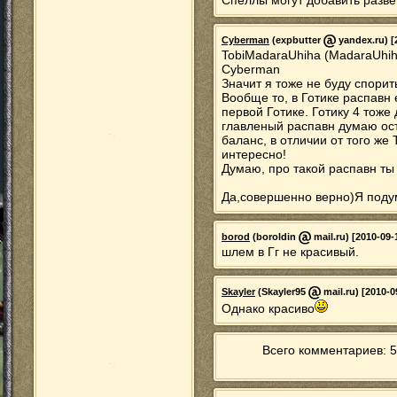
Спеллы могут добавить разве
Cyberman
(expbutter
yandex.ru) [
TobiMadaraUhiha (MadaraUhiha
Cyberman
Значит я тоже не буду спорить
Вообще то, в Готике распавн 
первой Готике. Готику 4 тоже
главленый распавн думаю ос
баланс, в отличии от того ж
интересно!
Думаю, про такой распавн ты 
Да,совершенно верно)Я подум
borod
(boroldin
mail.ru) [2010-09-
шлем в Гг не красивый.
Skayler
(Skayler95
mail.ru) [2010-0
Однако красиво
Всего комментариев: 5