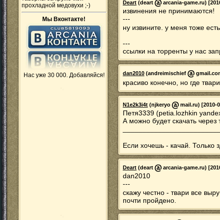
Deart
(deart
arcania-game.ru) [201
прохладной медовухи ;-)
извинения не принимаются!
---
Мы Вконтакте!
ну извините. у меня тоже ест
---
ссылки на торренты у нас за
dan2010
(andreimischief
gmail.com
Нас уже 30 000. Добавляйся!
красиво конечно, но где твар
N1e2k3i4t
(njkeryo
mail.ru) [2010-0
Петя3339 (petia.lozhkin yande
А можно будет скачать через
________________________
Если хочешь - качай. Только 
Deart
(deart
arcania-game.ru) [201
dan2010
---
скажу честно - твари все вы
почти пройдено.