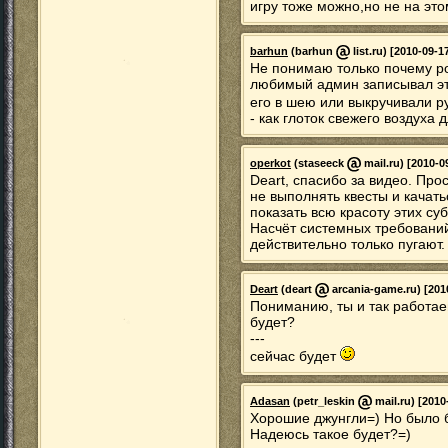
игру тоже можно,но не на эт
barhun
(barhun
list.ru) [2010-09-1
Не понимаю только почему ро
любимый админ записывал это
его в шею или выкручивали р
- как глоток свежего воздуха
operkot
(staseeck
mail.ru) [2010-0
Deart, спасибо за видео. Про
не выполнять квесты и качать
показать всю красоту этих су
Насчёт системных требований
действительно только пугают.
Deart
(deart
arcania-game.ru) [201
Пониманию, ты и так работае
будет?
---
сейчас будет
Adasan
(petr_leskin
mail.ru) [2010
Хорошие джунгли=) Но было 
Надеюсь такое будет?=)