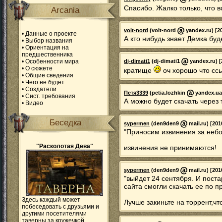
Спасибо. Жалко только, что в
Arcania
volt-nord
(volt-nord
yandex.ru) [20
•
Данные о проекте
А кто нибудь знает Демка бу
•
Выбор названия
•
Ориентация на
предшественника
•
Особенности мира
dj-dimati1
(dj-dimati1
yandex.ru) [
•
О сюжете
кратище
оч хорошо что ссыл
•
Общие сведения
•
Чего не будет
•
Создатели
Петя3339
(petia.lozhkin
yandex.ua)
•
Сист. требования
А можно будет скачать через
•
Видео
Беседка
sypermen
(den9den9
mail.ru) [201
"Приносим извинения за неб
"Расколотая Дева"
извинения не принимаются!
sypermen
(den9den9
mail.ru) [201
"выйдет 24 сентября. И поста
сайта смогли скачать ее по п
Здесь каждый может
Лучше закиньте на торрент,чт
побеседовать с друзьями и
другими посетителями
таверны за кружечкой