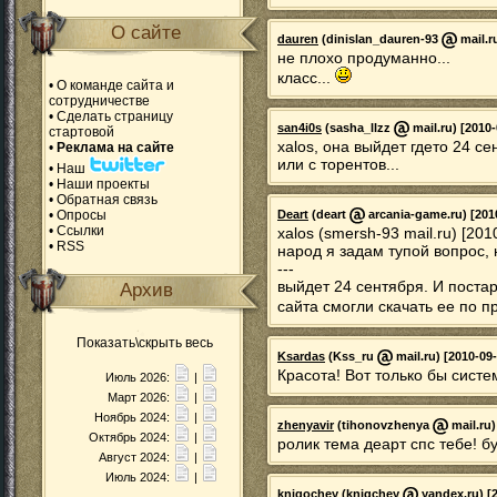
О сайте
dauren
(dinislan_dauren-93
mail.r
не плохо продуманно...
класс...
•
О команде сайта и
сотрудничестве
•
Сделать страницу
san4i0s
(sasha_llzz
mail.ru) [2010-
стартовой
xalos, она выйдет гдето 24 с
•
Реклама на сайте
или с торентов...
•
Наш
•
Наши проекты
•
Обратная связь
•
Опросы
Deart
(deart
arcania-game.ru) [201
•
Ссылки
xalos (smersh-93 mail.ru) [201
•
RSS
народ я задам тупой вопрос, 
---
выйдет 24 сентября. И поста
Архив
сайта смогли скачать ее по п
Показать\скрыть весь
Ksardas
(Kss_ru
mail.ru) [2010-09
Красота! Вот только бы систем
Июль 2026:
|
Март 2026:
|
Ноябрь 2024:
|
zhenyavir
(tihonovzhenya
mail.ru)
Октябрь 2024:
|
ролик тема деарт спс тебе! б
Август 2024:
|
Июль 2024:
|
knigochey
(knigchey
yandex.ru) [2