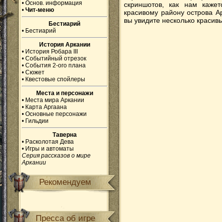
•
Основ. информация
скриншотов, как нам кажет
•
Чит-меню
красивому району острова А
вы увидите несколько красивы
Бестиарий
•
Бестиарий
История Аркании
•
История Робара III
•
Событийный отрезок
•
События 2-ого плана
•
Сюжет
•
Квестовые спойлеры
Места и персонажи
•
Места мира Аркании
•
Карта Аргаана
•
Основные персонажи
•
Гильдии
Таверна
•
Расколотая Дева
•
Игры и автоматы
Серия рассказов о мире
Аркании
Рекомендуем
Пресса об игре