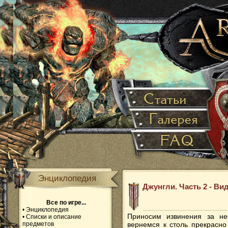
Энциклопедия
Джунгли. Часть 2 - Ви
Все по игре...
•
Энциклопедия
Приносим извинения за не
•
Списки и описание
предметов
вернемся к столь прекрасно