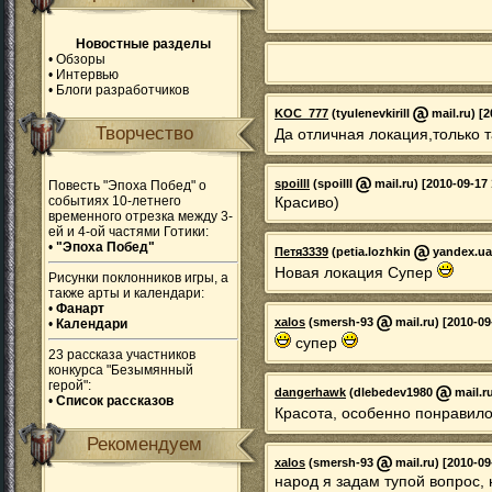
Новостные разделы
•
Обзоры
•
Интервью
•
Блоги разработчиков
KOC_777
(tyulenevkirill
mail.ru) [2
Творчество
Да отличная локация,только 
spoilll
(spoilll
mail.ru) [2010-09-17 
Повесть "Эпоха Побед" о
событиях 10-летнего
Красиво)
временного отрезка между 3-
ей и 4-ой частями Готики:
•
"Эпоха Побед"
Петя3339
(petia.lozhkin
yandex.ua)
Новая локация Супер
Рисунки поклонников игры, а
также арты и календари:
•
Фанарт
xalos
(smersh-93
mail.ru) [2010-09
•
Календари
супер
23 рассказа участников
конкурса "Безымянный
герой":
dangerhawk
(dlebedev1980
mail.ru
•
Список рассказов
Красота, особенно понравило
Рекомендуем
xalos
(smersh-93
mail.ru) [2010-09
народ я задам тупой вопрос, 