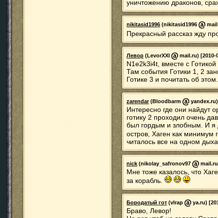
уничтожению драконов, сража
nikitasid1996
(nikitasid1996
mail
Прекрасный рассказ жду пр
Левор
(LevorXXI
mail.ru) [2010-
N1e2k3i4t, вместе с Готико
Там события Готики 1, 2 за
Готике 3 и почитать об этом.
zarendar
(Bloodbarm
yandex.ru)
Интересно где они найдут о
готику 2 проходил очень дав
был гордым и злобным. И я
остров, Хаген как минимум 
читалось все на одном дыха
nick
(nikolay_safronov97
mail.ru
Мне тоже казалось, что Хаге
за корабль.
Бородатый гот
(vlrap
ya.ru) [20
Браво, Левор!