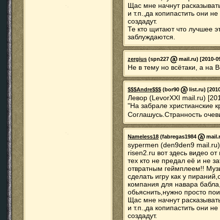
Щас мне начнут расказывать
и т.п.,да копипастить они н
создадут.
Те кто щитают что лучшее э
заблуждаются.
zergius
(spn227
mail.ru) [2010-0
Не в тему но всётаки, а на 
$$$Andre$$$
(bor90
list.ru) [201
Левор (LevorXXI mail.ru) [20
"На забрале христианские кр
Соглашусь.Странность оче
Nameless18
(fabregas1984
mail.
sypermen (den9den9 mail.ru)
risen2.ru вот здесь видео 
тех кто не предал её и не 
отвратным геймплеем!! Музы
сделать игру как у пираний,
компания для навара бабла,
обьяснить,нужно просто поиг
Щас мне начнут расказывать
и т.п.,да копипастить они н
создадут.