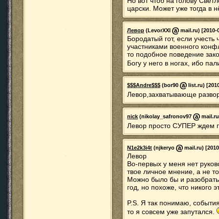
Но вот чтоб на голову Светл
царски. Может уже тогда в
Левор
(LevorXXI
mail.ru) [2010-
Бородатый гот, если учесть
участниками военного конфл
то подобное поведение зак
Богу у него в ногах, ибо пал
$$$Andre$$$
(bor90
list.ru) [201
Левор,захватывающе разво
nick
(nikolay_safronov97
mail.ru
Левор просто СУПЕР ждем 
N1e2k3i4t
(njkeryo
mail.ru) [2010
Левор
Во-первых у меня нет руково
твое личное мнение, а не то
Можно было бы и разобратьс
год, но похоже, что никого э
P.S. Я так понимаю, событи
то я совсем уже запутался.