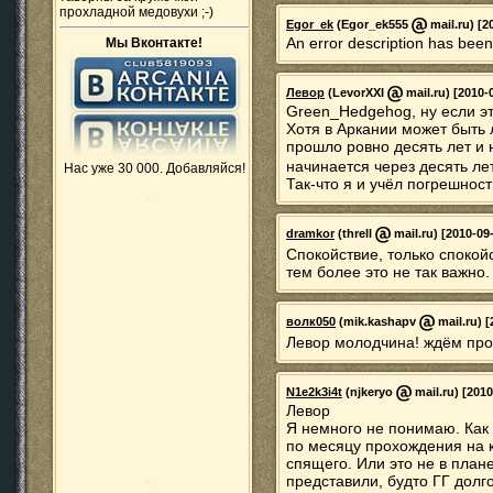
прохладной медовухи ;-)
Egor_ek
(Egor_ek555
mail.ru) [2
An error description has been
Мы Вконтакте!
Левор
(LevorXXI
mail.ru) [2010-
Green_Hedgehog, ну если это
Хотя в Аркании может быть 
прошло ровно десять лет и
начинается через десять ле
Нас уже 30 000. Добавляйся!
Так-что я и учёл погрешность
dramkor
(threll
mail.ru) [2010-09
Спокойствие, только спокой
тем более это не так важно.
волк050
(mik.kashapv
mail.ru) [
Левор молодчина! ждём продо
N1e2k3i4t
(njkeryo
mail.ru) [2010
Левор
Я немного не понимаю. Как 
по месяцу прохождения на 
спящего. Или это не в план
представили, будто ГГ дол