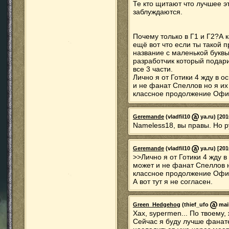
Те кто щитают что лучшее э
заблуждаются.
Почему только в Г1 и Г2?А 
ещё вот что если ты такой
название с маленькой букв
разработчик который подар
все 3 части.
Лично я от Готики 4 жду в 
и не фанат Спеллов но я их
классное продолжение Офиг
Geremande
(vladfil10
ya.ru) [201
Nameless18, вы правы. Но р
Geremande
(vladfil10
ya.ru) [201
>>Лично я от Готики 4 жду 
может и не фанат Спеллов н
классное продолжение Офиг
А вот тут я не согласен.
Green_Hedgehog
(thief_ufo
mail
Хах, sypermen... По твоему,
Сейчас я буду лучше фанатет