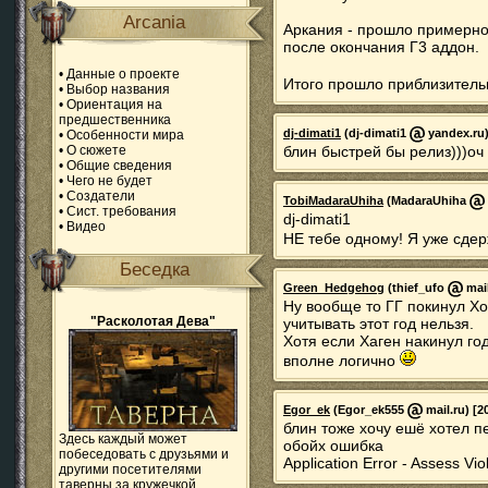
Arcania
Аркания - прошло примерно
после окончания Г3 аддон.
•
Данные о проекте
Итого прошло приблизитель
•
Выбор названия
•
Ориентация на
предшественника
dj-dimati1
(dj-dimati1
yandex.ru)
•
Особенности мира
•
О сюжете
блин быстрей бы релиз)))оч 
•
Общие сведения
•
Чего не будет
•
Создатели
TobiMadaraUhiha
(MadaraUhiha
•
Сист. требования
dj-dimati1
•
Видео
НЕ тебе одному! Я уже сдерж
Беседка
Green_Hedgehog
(thief_ufo
mail
Ну вообще то ГГ покинул Хо
"Расколотая Дева"
учитывать этот год нельзя.
Хотя если Хаген накинул го
вполне логично
Egor_ek
(Egor_ek555
mail.ru) [2
блин тоже хочу ешё хотел пе
Здесь каждый может
обойх ошибка
побеседовать с друзьями и
Application Error - Assess Vio
другими посетителями
таверны за кружечкой