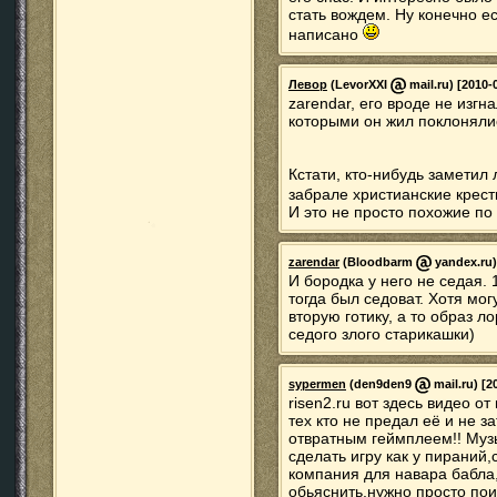
стать вождем. Ну конечно е
написано
Левор
(LevorXXI
mail.ru) [2010-
zarendar, его вроде не изгн
которыми он жил поклонялис
Кстати, кто-нибудь заметил
забрале христианские кресты
И это не просто похожие по
zarendar
(Bloodbarm
yandex.ru)
И бородка у него не седая.
тогда был седоват. Хотя мо
вторую готику, а то образ л
седого злого старикашки)
sypermen
(den9den9
mail.ru) [2
risen2.ru вот здесь видео 
тех кто не предал её и не 
отвратным геймплеем!! Музы
сделать игру как у пираний,
компания для навара бабла,
обьяснить,нужно просто поиг