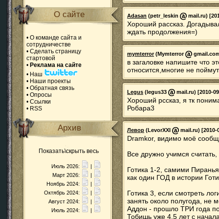
О сайте
Adasan
(petr_leskin
mail.ru) [20
Хороший рассказ. Догадывал
ждать продолжения=)
•
О команде сайта и
сотрудничестве
•
Сделать страницу
mymterror
(Mymterror
gmail.com)
стартовой
в загаловке напишите что эт
•
Реклама на сайте
относится,многие не поймут
•
Наш
•
Наши проекты
•
Обратная связь
Legus
(legus33
mail.ru) [2010-09
•
Опросы
Хороший рссказ, я тк пони
•
Ссылки
Робара3
•
RSS
Архив
Левор
(LevorXXI
mail.ru) [2010-
Dramkor, видимо моё сообщ
Показать\скрыть весь
Все дружно учимся считать,
Июль 2026:
|
Готика 1-2, самими Пирань
Март 2026:
|
как один ГОД в истории Готи
Ноябрь 2024:
|
Готика 3, если смотреть ло
Октябрь 2024:
|
занять около полугода, не 
Август 2024:
|
Аддон - прошло ТРИ года по
Июль 2024:
|
Тобишь уже 4.5 лет с начала