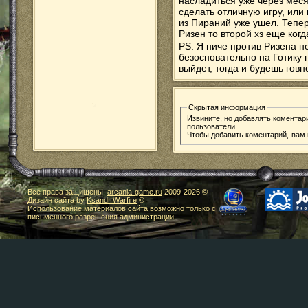
насладиться уже через меся
сделать отличную игру, или
из Пираний уже ушел. Теперь
Ризен то второй хз еще когд
PS: Я ниче против Ризена н
безосновательно на Готику г
выйдет, тогда и будешь говн
Скрытая информация
Извините, но добавлять коментар
пользователи.
Чтобы добавить коментарий,-вам
Все права защищены,
arcania-game.ru
2009-
2026 ©
Дизайн сайта by
Ksandr Warfire
©
Использование материалов сайта возможно только с
письменного разрешения администрации.