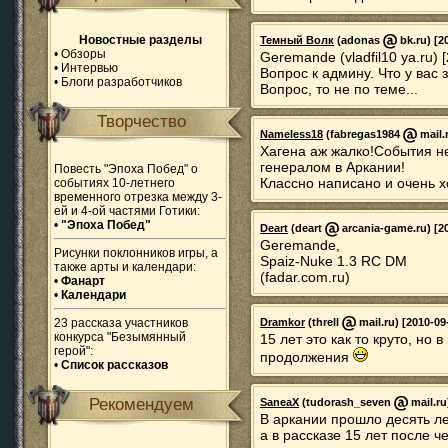
Новостные разделы
Темный Волк
(adonas
bk.ru) [2
•
Обзоры
Geremande (vladfil10 ya.ru) 
•
Интервью
Вопрос к админу. Что у вас 
•
Блоги разработчиков
Вопрос, то не по теме...
Творчество
Nameless18
(fabregas1984
mail.
Хагена аж жалко!События не
генералом в Аркании!
Повесть "Эпоха Побед" о
Классно написано и очень 
событиях 10-летнего
временного отрезка между 3-
ей и 4-ой частями Готики:
•
"Эпоха Побед"
Deart
(deart
arcania-game.ru) [20
Geremande,
Рисунки поклонников игры, а
Spaiz-Nuke 1.3 RC DM
также арты и календари:
(fadar.com.ru)
•
Фанарт
•
Календари
23 рассказа участников
Dramkor
(threll
mail.ru) [2010-09
конкурса "Безымянный
15 лет это как то круто, но
герой":
продолжения
•
Список рассказов
Рекомендуем
SaneaX
(tudorash_seven
mail.ru
В аркании прошло десять л
а в рассказе 15 лет после ч