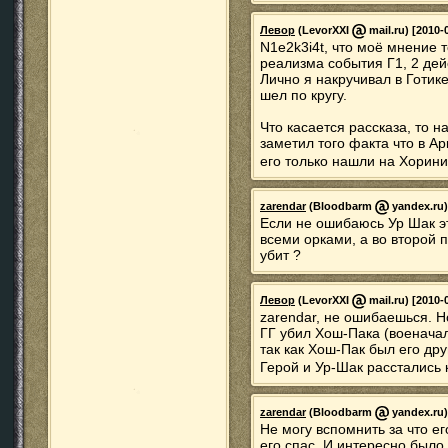
Левор
(LevorXXI
mail.ru) [2010-
N1e2k3i4t, что моё мнение 
реализма события Г1, 2 де
Лично я накручивал в Готике
шел по кругу.
Что касается рассказа, то н
заметил того факта что в Ар
его только нашли на Хорини
zarendar
(Bloodbarm
yandex.ru)
Если не ошибаюсь Ур Шак эт
всеми орками, а во второй 
убит ?
Левор
(LevorXXI
mail.ru) [2010-
zarendar, не ошибаешься. Но
ГГ убил Хош-Пака (военачал
так как Хош-Пак был его дру
Герой и Ур-Шак расстались 
zarendar
(Bloodbarm
yandex.ru)
Не могу вспомнить за что ег
его спас. И интересно было 