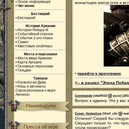
•
Основ. информация
монастырю магов огня и вст
•
Чит-меню
Бестиарий
•
Бестиарий
История Аркании
•
История Робара III
•
Событийный отрезок
•
События 2-ого плана
•
Сюжет
•
Квестовые спойлеры
Места и персонажи
•
Места мира Аркании
•
Карта Аргаана
•
Основные персонажи
•
Гильдии
•
перейти к прочтению
Таверна
•
Расколотая Дева
<-- в раздел "Эпоха Побед
•
Игры и автоматы
Серия рассказов о мире
Аркании
Geremande
(vladfil10
ya.ru) [201
Вопрос к админу. Что у вас 
Рекомендуем
Green_Hedgehog
(thief_ufo
mail
Отлично! Скорей бы следую
Смущает только то, что про
Пресса об игре
чтоли происходят?