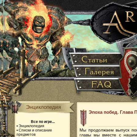
Энциклопедия
Эпоха побед. Глава П
Все по игре...
•
Энциклопедия
Мы продолжаем выпуск пов
•
Списки и описание
предметов
главы мы вместе с нашим