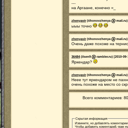
---
на Аргаане, конечно =_
zhenyavir
(tihonovzhenya
mail.ru)
ыыы точно
zhenyavir
(tihonovzhenya
mail.ru)
Очень даже похоже на терни
36484
(ilsen9
rambler.ru) [2010-09-
Яркендар?
zhenyavir
(tihonovzhenya
mail.ru)
Неее тут яркендаром не пахне
очень похоже на место со ск
Всего комментариев: 80
Скрытая информация
Извините, но добавлять коментарии
Чтобы добавить коментарий,-вам 