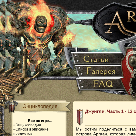
Энциклопедия
Джунгли. Часть 1 - 12
Все по игре...
•
Энциклопедия
Мы хотим поделиться с вам
•
Списки и описание
предметов
острова Аргаан, которая лич