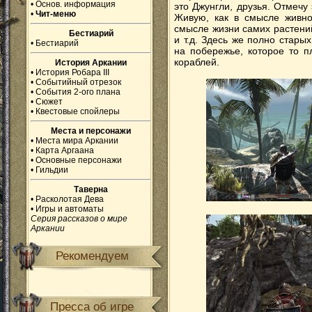
•
Основ. информация
это Джунгли, друзья. Отмечу 
•
Чит-меню
Живую, как в смысле живно
смысле жизни самих растений
Бестиарий
и т.д. Здесь же полно стары
•
Бестиарий
на побережье, которое то п
кораблей.
История Аркании
•
История Робара III
•
Событийный отрезок
•
События 2-ого плана
•
Сюжет
•
Квестовые спойлеры
Места и персонажи
•
Места мира Аркании
•
Карта Аргаана
•
Основные персонажи
•
Гильдии
Таверна
•
Расколотая Дева
•
Игры и автоматы
Серия рассказов о мире
Аркании
Рекомендуем
Пресса об игре