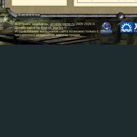
Все права защищены,
arcania-game.ru
2009-
2026 ©
Дизайн сайта by
Ksandr Warfire
©
Использование материалов сайта возможно только с
письменного разрешения администрации.