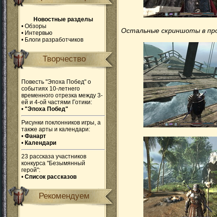
Новостные разделы
•
Обзоры
Остальные скриншоты в про
•
Интервью
•
Блоги разработчиков
Творчество
Повесть "Эпоха Побед" о
событиях 10-летнего
временного отрезка между 3-
ей и 4-ой частями Готики:
•
"Эпоха Побед"
Рисунки поклонников игры, а
также арты и календари:
•
Фанарт
•
Календари
23 рассказа участников
конкурса "Безымянный
герой":
•
Список рассказов
Рекомендуем