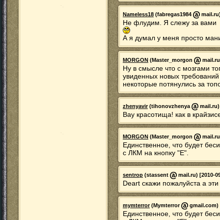
Nameless18
(fabregas1984
mail.ru
Не флудим. Я слежу за вами
А я думал у меня просто ман
MORGON
(Master_morgon
mail.ru
Ну в смысле что с мозгами то
увиденных новых требований 
некоторые потянулись за топо
zhenyavir
(tihonovzhenya
mail.ru)
Вау красотища! как в крайзи
MORGON
(Master_morgon
mail.ru
Единственное, что будет беси
с ЛКМ на кнопку "Е".
sentrop
(stassent
mail.ru) [2010-0
Deart скажи пожалуйста а эти
mymterror
(Mymterror
gmail.com) 
Единственное, что будет беси