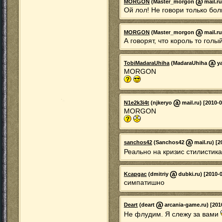
MORGON
(Master_morgon
mail.ru
Ой лол! Не говори только бол
MORGON
(Master_morgon
mail.ru
А говорят, что король то голый
TobiMadaraUhiha
(MadaraUhiha
ya
MORGON
N1e2k3i4t
(njkeryo
mail.ru) [2010-0
MORGON
sanchos42
(Sanchos42
mail.ru) [2
Реально на кризис стилистик
Kcapgac
(dmitriy
dubki.ru) [2010-0
симпатишно
Deart
(deart
arcania-game.ru) [201
Не флудим. Я слежу за вами