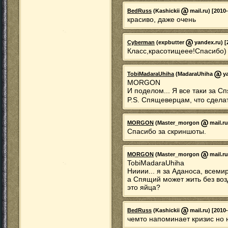
BedRuss
(Kashickii
mail.ru) [2010
красиво, даже очень
Cyberman
(expbutter
yandex.ru) [
Класс,красотищеее!Спасибо)
TobiMadaraUhiha
(MadaraUhiha
ya
MORGON
И поделом... Я все таки за С
P.S. Спящеверцам, что сделат
MORGON
(Master_morgon
mail.ru
Спасибо за скриншоты.
MORGON
(Master_morgon
mail.ru
TobiMadaraUhiha
Нииии... я за Аданоса, всеми
а Спящий может жить без возд
это яйца?
BedRuss
(Kashickii
mail.ru) [2010
чемто напоминает кризис но 