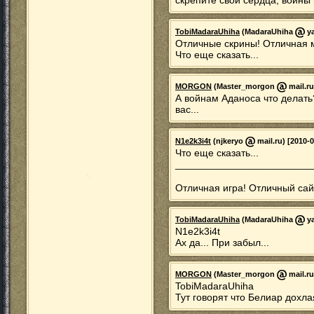
скрепите свои сердца, воины 
TobiMadaraUhiha
(MadaraUhiha
ya
Отличные скрины! Отличная 
Что еще сказать...
MORGON
(Master_morgon
mail.ru
А войнам Аданоса что делать
вас...
N1e2k3i4t
(njkeryo
mail.ru) [2010-0
Что еще сказать...
________________________
Отличная игра! Отличный сай
TobiMadaraUhiha
(MadaraUhiha
ya
N1e2k3i4t
Ах да... При забыл...
MORGON
(Master_morgon
mail.ru
TobiMadaraUhiha
Тут говорят что Белиар дохлая