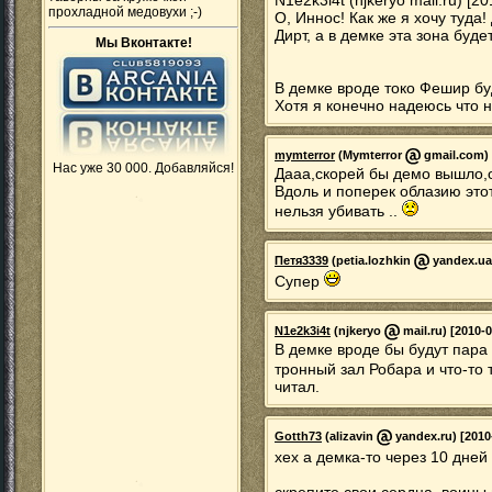
N1e2k3i4t (njkeryo mail.ru) [2
прохладной медовухи ;-)
О, Иннос! Как же я хочу туда!
Дирт, а в демке эта зона буде
Мы Вконтакте!
В демке вроде токо Фешир бу
Хотя я конечно надеюсь что н
mymterror
(Mymterror
gmail.com) 
Нас уже 30 000. Добавляйся!
Дааа,скорей бы демо вышло,о
Вдоль и поперек облазию это
нельзя убивать ..
Петя3339
(petia.lozhkin
yandex.ua)
Супер
N1e2k3i4t
(njkeryo
mail.ru) [2010-0
В демке вроде бы будут пара
тронный зал Робара и что-то
читал.
Gotth73
(alizavin
yandex.ru) [2010
хех а демка-то через 10 дней