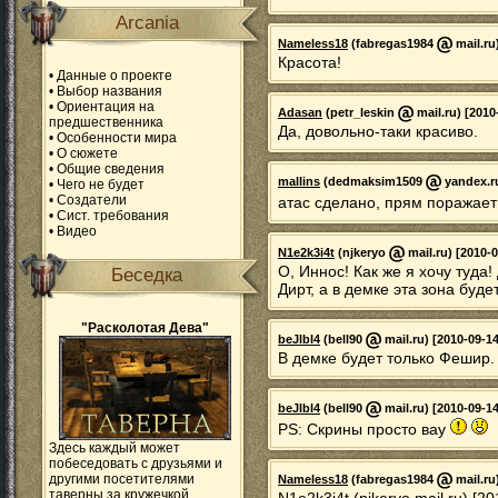
Arcania
Nameless18
(fabregas1984
mail.ru
Красота!
•
Данные о проекте
•
Выбор названия
•
Ориентация на
Adasan
(petr_leskin
mail.ru) [2010
предшественника
Да, довольно-таки красиво.
•
Особенности мира
•
О сюжете
•
Общие сведения
mallins
(dedmaksim1509
yandex.ru
•
Чего не будет
•
Создатели
атас сделано, прям поражает
•
Сист. требования
•
Видео
N1e2k3i4t
(njkeryo
mail.ru) [2010-0
О, Иннос! Как же я хочу туда!
Беседка
Дирт, а в демке эта зона буде
"Расколотая Дева"
beJlbl4
(bell90
mail.ru) [2010-09-14
В демке будет только Фешир.
beJlbl4
(bell90
mail.ru) [2010-09-14
PS: Скрины просто вау
Здесь каждый может
побеседовать с друзьями и
другими посетителями
Nameless18
(fabregas1984
mail.ru
таверны за кружечкой