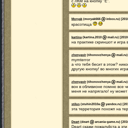
с ЛКМ на кнопку "Е".
Moryak
(moryak666
inbox.ru) [201
красотища
kartina
(kartina.2010
mail.ru) [2010
на практике скриншот и игра
zhenyavir
(tihonovzhenya
mail.ru)
mymterror
а что тебя бесит в этом? ни
другую кнопку! во многих игра
zhenyavir
(tihonovzhenya
mail.ru)
вон в обливионе помню все че
меня не напрягало! ну может 
stilus
(stuhin2010a
yandex.ru) [20
эта терретория похожп на те
Deart
(deart
arcania-game.ru) [201
Deart скажи пожалуйста а эти