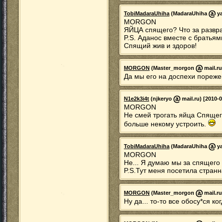
TobiMadaraUhiha
(MadaraUhiha
ya
MORGON
ЯЙЦА спящего? Что за развра
P.S. Аданос вместе с братьям
Спящий жив и здоров!
MORGON
(Master_morgon
mail.ru
Да мы его на доспехи порежем.
N1e2k3i4t
(njkeryo
mail.ru) [2010-0
MORGON
Не смей трогать яйца Спящего
больше некому устроить.
TobiMadaraUhiha
(MadaraUhiha
ya
MORGON
Не... Я думаю мы за спящего 
P.S.Тут меня посетила стран
MORGON
(Master_morgon
mail.ru
Ну да... то-то все обосу*ся к