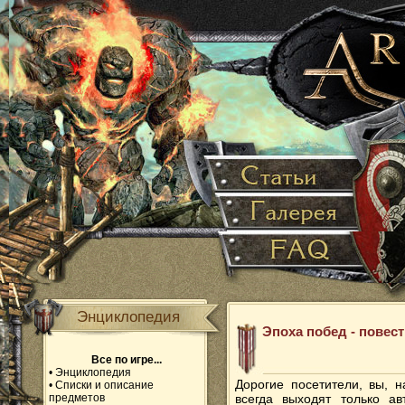
Энциклопедия
Эпоха побед - повес
Все по игре...
•
Энциклопедия
Дорогие посетители, вы, 
•
Списки и описание
предметов
всегда выходят только а