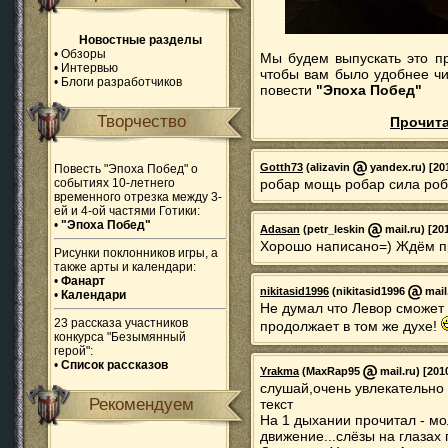
Новостные разделы
•
Обзоры
Мы будем выпускать это п
•
Интервью
чтобы вам было удобнее чи
•
Блоги разработчиков
повести
"Эпоха Побед"
Творчество
Прочита
Gotth73
(alizavin
yandex.ru) [20
Повесть "Эпоха Побед" о
событиях 10-летнего
робар мощь робар сила роба
временного отрезка между 3-
ей и 4-ой частями Готики:
•
"Эпоха Побед"
Adasan
(petr_leskin
mail.ru) [20
Хорошо написано=) Ждём п
Рисунки поклонников игры, а
также арты и календари:
•
Фанарт
nikitasid1996
(nikitasid1996
mail
•
Календари
Не думал что Левор сможет 
23 рассказа участников
продолжает в том же духе!
конкурса "Безымянный
герой":
•
Список рассказов
Yrakma
(MaxRap95
mail.ru) [201
слушай,очень увлекательно 
Рекомендуем
текст
На 1 дыхании прочитал - м
движение...слёзы на глаза