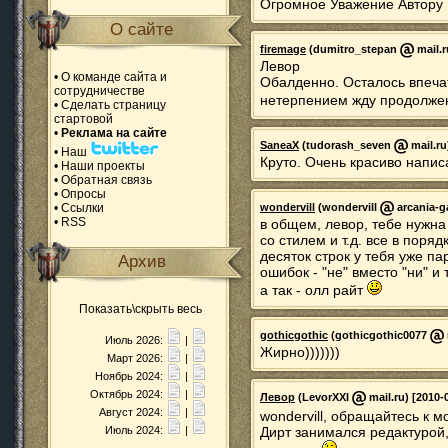
Огромное Уважение Автору
О сайте
firemage
(dumitro_stepan
mail.r
Левор
•
О команде сайта и
Обалденно. Осталось впечатл
сотрудничестве
нетерпением жду продолжени
•
Сделать страницу
стартовой
•
Реклама на сайте
SaneaX
(tudorash_seven
mail.ru
•
Наш
Круто. Очень красиво напи
•
Наши проекты
•
Обратная связь
•
Опросы
•
Ссылки
wondervill
(wondervill
arcania-g
•
RSS
в общем, левор, тебе нужна 
со стилем и т.д. все в поряд
десяток строк у тебя уже п
Архив
ошибок - "не" вместо "ни" и т
а так - олл райт
Показать\скрыть весь
gothicgothic
(gothicgothic0077
Июль 2026:
|
Жирно)))))))
Март 2026:
|
Ноябрь 2024:
|
Октябрь 2024:
|
Левор
(LevorXXI
mail.ru) [2010-
Август 2024:
|
wondervill, обращайтесь к 
Июль 2024:
|
Дирт занимался редактурой,