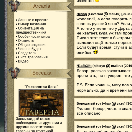
известно
Arcania
Левор
(LevorXXI
mail.ru) [2010-
wondervill, а если говорить 
•
Данные о проекте
знаешь русский язык? Если 
•
Выбор названия
А то что у меня что у Дирта
•
Ориентация на
предшественника
не хватает, куда уж там пров
•
Особенности мира
Писал этот текст в быстром 
•
О сюжете
выложил ещё только первые
•
Общие сведения
Если будет время, стучи в а
•
Чего не будет
ошибок.
•
Создатели
•
Сист. требования
•
Видео
N1e2k3i4t
(njkeryo
mail.ru) [2010
Левор, рассказ захватывает
Беседка
прочитать, но я уверен, чт
P.S. Если хочешь, могу пом
"Расколотая Дева"
нормально, да и времени мн
Бородатый гот
(vlrap
ya.ru) [20
Филипп Левор, честь и хвал
всё описано!
Здесь каждый может
побеседовать с друзьями и
Бородатый гот
(vlrap
ya.ru) [20
другими посетителями
таверны за кружечкой
Да, если ещё не нашёл реда