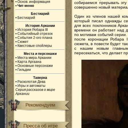
•
Основ. информация
собираемся прерывать эту
•
Чит-меню
совершенно новый материал
Бестиарий
Один из членов нашей ко
•
Бестиарий
который писал однажды се
для всех поклонников Арка
История Аркании
•
История Робара III
времени он работает над д
•
Событийный отрезок
по мотивам событий серии. 
•
События 2-ого плана
после коронации Робара I
•
Сюжет
сюжета, в повести будет т
•
Квестовые спойлеры
с нашим новым главным 
пересекаться, что делает п
Места и персонажи
•
Места мира Аркании
•
Карта Аргаана
•
Основные персонажи
•
Гильдии
Таверна
•
Расколотая Дева
•
Игры и автоматы
Серия рассказов о мире
Аркании
Рекомендуем
Пресса об игре