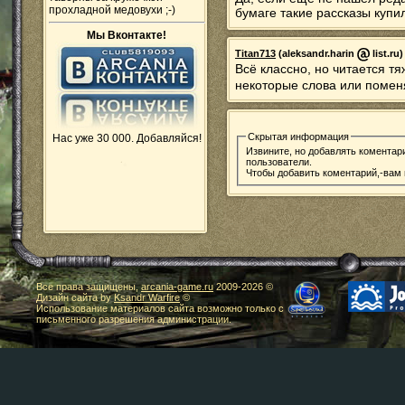
прохладной медовухи ;-)
бумаге такие рассказы купи
Мы Вконтакте!
Titan713
(aleksandr.harin
list.ru
Всё классно, но читается тя
некоторые слова или поменя
Скрытая информация
Нас уже 30 000. Добавляйся!
Извините, но добавлять коментар
пользователи.
Чтобы добавить коментарий,-вам
Все права защищены,
arcania-game.ru
2009-
2026 ©
Дизайн сайта by
Ksandr Warfire
©
Использование материалов сайта возможно только с
письменного разрешения администрации.