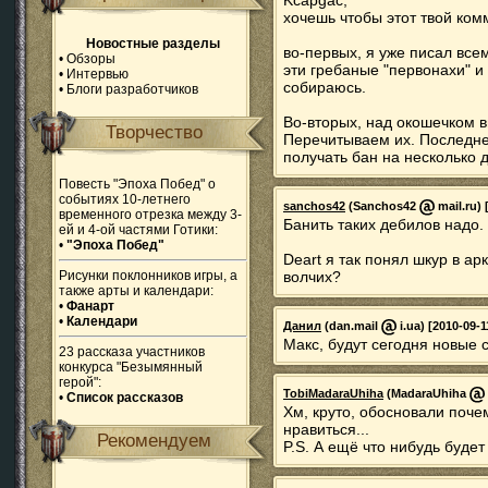
Kcapgac,
хочешь чтобы этот твой ко
Новостные разделы
во-первых, я уже писал все
•
Обзоры
эти гребаные "первонахи" и 
•
Интервью
собираюсь.
•
Блоги разработчиков
Во-вторых, над окошечком 
Творчество
Перечитываем их. Последн
получать бан на несколько д
Повесть "Эпоха Побед" о
событиях 10-летнего
sanchos42
(Sanchos42
mail.ru) 
временного отрезка между 3-
Банить таких дебилов надо.
ей и 4-ой частями Готики:
•
"Эпоха Побед"
Deart я так понял шкур в а
Рисунки поклонников игры, а
волчих?
также арты и календари:
•
Фанарт
•
Календари
Данил
(dan.mail
i.ua) [2010-09-1
Макс, будут сегодня новые с
23 рассказа участников
конкурса "Безымянный
герой":
TobiMadaraUhiha
(MadaraUhiha
•
Список рассказов
Хм, круто, обосновали поче
нравиться...
Рекомендуем
P.S. А ещё что нибудь будет