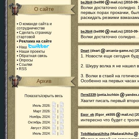
beJlbl4
(bell90
mail.ru) [2010-09-
Волки достаточно солидно. 
О сайте
первых порах прокачки, бы
раскидать резкими взмахам
•
О команде сайта и
сотрудничестве
beJlbl4
(bell90
mail.ru) [2010-09-
•
Сделать страницу
Волки достаточно солидно...
стартовой
•
Реклама на сайте
•
Наш
Deart
(deart
arcania-game.ru) [20
•
Наши проекты
1. Новости еще сегодня буду
•
Обратная связь
•
Опросы
•
Ссылки
2. Шкуру волка я не нашел в
•
RSS
3. Волки в стаей на готичес
Архив
Особенно на первых часах 
Петя3339
(petia.lozhkin
yandex.u
Показать\скрыть весь
Хватит писать первый втор
Июль 2026:
|
Март 2026:
|
Egor_ek
(Egor_ek555
mail.ru) [2
Ноябрь 2024:
|
интересно что будет с трол
Октябрь 2024:
|
Август 2024:
|
Июль 2024:
|
TobiMadaraUhiha
(MadaraUhiha