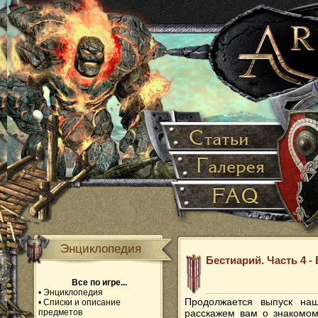
Энциклопедия
Бестиарий. Часть 4 -
Все по игре...
•
Энциклопедия
Продолжается выпуск на
•
Списки и описание
предметов
расскажем вам о знакомом