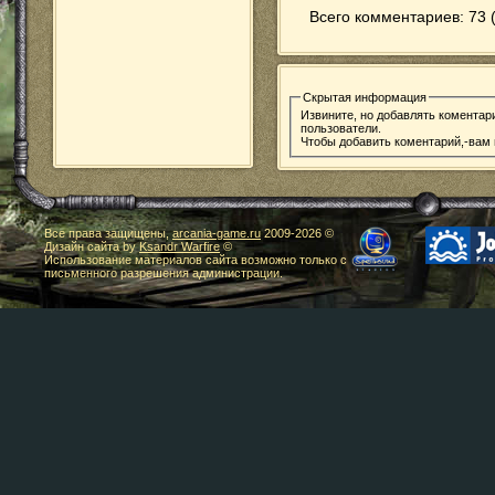
Всего комментариев: 73 
Скрытая информация
Извините, но добавлять коментар
пользователи.
Чтобы добавить коментарий,-вам
Все права защищены,
arcania-game.ru
2009-
2026 ©
Дизайн сайта by
Ksandr Warfire
©
Использование материалов сайта возможно только с
письменного разрешения администрации.