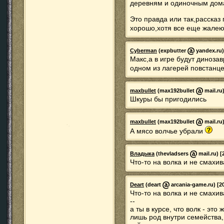
деревням и одиночным дома
Это правда или так,рассказ
хорошо,хотя все еще жалею
Cyberman
(expbutter
yandex.ru)
Макс,а в игре будут динозав
одном из лагерей повстанце
maxbullet
(max192bullet
mail.ru)
Шкуры бы пригодились
maxbullet
(max192bullet
mail.ru)
А мясо волчье убрали
Владыка
(thevladsers
mail.ru) [
Что-то на волка и не смахива
Deart
(deart
arcania-game.ru) [20
Что-то на волка и не смахива
--
а ты в курсе, что волк - это
лишь род внутри семейства