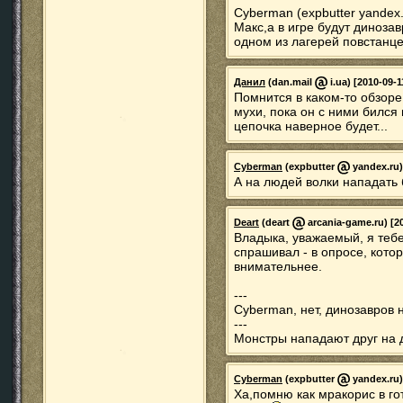
Cyberman (expbutter yandex.
Макс,а в игре будут динозав
одном из лагерей повстанце
Данил
(dan.mail
i.ua) [2010-09-1
Помнится в каком-то обзоре
мухи, пока он с ними бился 
цепочка наверное будет...
Cyberman
(expbutter
yandex.ru) 
А на людей волки нападать 
Deart
(deart
arcania-game.ru) [20
Владыка, уважаемый, я тебе
спрашивал - в опросе, кото
внимательнее.
---
Cyberman, нет, динозавров 
---
Монстры нападают друг на др
Cyberman
(expbutter
yandex.ru)
Ха,помню как мракорис в го