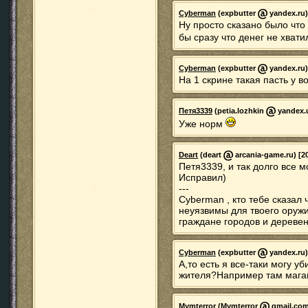
Cyberman
(expbutter
yandex.ru)
Ну просто сказано было что
бы сразу что денег не хват
Cyberman
(expbutter
yandex.ru)
На 1 скрине такая пасть у в
Петя3339
(petia.lozhkin
yandex.u
Уже норм
Deart
(deart
arcania-game.ru) [20
Петя3339, и так долго все 
Исправил)
---
Cyberman , кто тебе сказал
неуязвимы для твоего оружи
граждане городов и деревен
Cyberman
(expbutter
yandex.ru)
А,то есть я все-таки могу у
жителя?Например там мага(
Mymterror
(Mymterror
gmail.com)