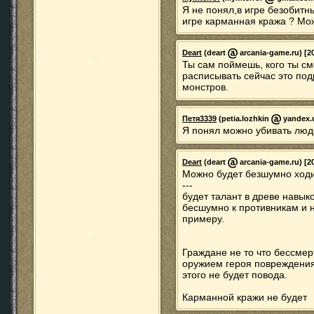
Я не понял,в игре безобитн
игре карманная кража ? Мо
Deart
(deart
arcania-game.ru) [20
Ты сам поймешь, кого ты смо
расписывать сейчас это под
монстров.
Петя3339
(petia.lozhkin
yandex.u
Я понял можно убивать люде
Deart
(deart
arcania-game.ru) [20
Можно будет безшумно ход
---
будет талант в древе навык
бесшумно к противникам и н
примеру.
Граждане не то что бессме
оружием героя повреждения.
этого не будет повода.
Карманной кражи не будет