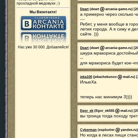
прохладной медовухи ;-)
Deart
(deart
arcania-game.ru) [20
Мы Вконтакте!
а примерно через сколько 
---
Ребят, у меня вообще в гор
летия города. А я сижу и де
сайте. )))
Нас уже 30 000. Добавляйся!
Deart
(deart
arcania-game.ru) [20
шкура мракориса достойный
--
для мракориса будет кое-чт
jeka100
(jekachekunov
mail.ru) [
ИльюХа
теперь нас минимум 3))))
Egor_ek
(Egor_ek555
mail.ru) [2
вы троица тогда походу тре
Cyberman
(expbutter
yandex.ru)
Но когда в лесах пищи стан