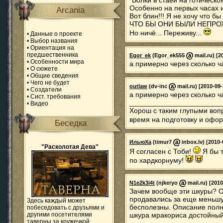
*Волки в стаей на готическ
Особенно на первых часах и
Arcania
Вот блин!!! Я не хочу что 
ЧТО БЫ ОНИ БЫЛИ НЕПРО
Но ничё... Переживу...
•
Данные о проекте
•
Выбор названия
•
Ориентация на
предшественника
Egor_ek
(Egor_ek555
mail.ru) [2
•
Особенности мира
а примерно через сколько 
•
О сюжете
•
Общие сведения
•
Чего не будет
outlaw
(dv-inc
mail.ru) [2010-09-
•
Создатели
а примерно через сколько 
•
Сист. требования
_______________________
•
Видео
Хорош с таким глупыми вопр
время на подготовку и офор
Беседка
ИльюХа
(timur7
inbox.lv) [2010-
"Расколотая Дева"
Я согласен с Тоби!
Я бы т
по хардкорнуму!
N1e2k3i4t
(njkeryo
mail.ru) [2010
Зачем вообще эти шкуры? Он
продавались за еще меньшу
Здесь каждый может
бесполезны. Описание полн
побеседовать с друзьями и
другими посетителями
шкура мракориса достойный
таверны за кружечкой