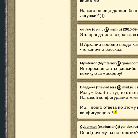
койотами.
На кого он еще должен быть
лягушки? )))
outlaw
(dv-inc
mail.ru) [2010-09-
Это правда или так,расска
_______________________
В Аркании вообще вроде как
что конечно рассказ.
Mymterror
(Mymterror
gmail.com)
Интересная статья,спасибо 
великую атмосферу!
Владыка
(thevladsers
mail.ru) [
Раз уж Deart ты тут, то ответ
На какой конфигурации комп
P.S. Твоего ответа по этому
конфигурацию.
Cyberman
(expbutter
yandex.ru)
Deart,почему ты не ответил