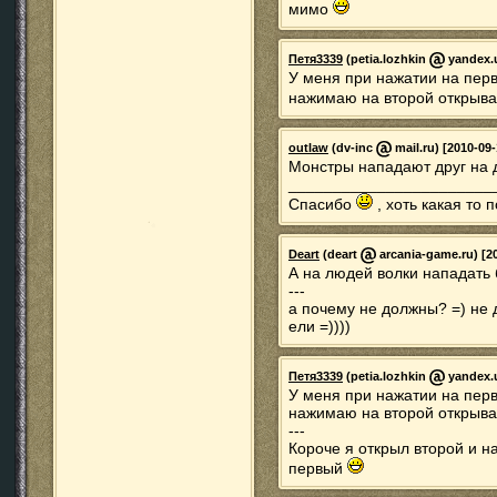
мимо
Петя3339
(petia.lozhkin
yandex.u
У меня при нажатии на перв
нажимаю на второй открыва
outlaw
(dv-inc
mail.ru) [2010-09-
Монстры нападают друг на др
_______________________
Спасибо
, хоть какая то 
Deart
(deart
arcania-game.ru) [20
А на людей волки нападать 
---
а почему не должны? =) не д
ели =))))
Петя3339
(petia.lozhkin
yandex.u
У меня при нажатии на перв
нажимаю на второй открыва
---
Короче я открыл второй и 
первый