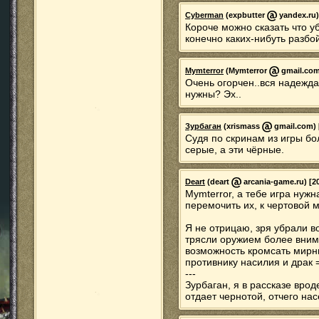
Cyberman
(expbutter
yandex.ru)
Короче можно сказать что уб
конечно каких-нибуть разбо
Mymterror
(Mymterror
gmail.com)
Очень огорчен..вся надежда
нужны? Эх..
Зурбаган
(xrismass
gmail.com) [
Судя по скринам из игры бо
серые, а эти чёрные.
Deart
(deart
arcania-game.ru) [20
Mymterror, а тебе игра нуж
перемочить их, к чертовой 
Я не отрицаю, зря убрали в
трясли оружием более внима
возможность кромсать мирн
противнику насилия и драк 
---
Зурбаган, я в рассказе врод
отдает чернотой, отчего на