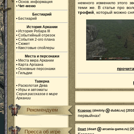
•
Основ. информация
немного изменило этого зв
•
Чит-меню
теми же. В статье про во
трофей
, который можно сня
Бестиарий
•
Бестиарий
История Аркании
•
История Робара III
•
Событийный отрезок
•
События 2-ого плана
•
Сюжет
•
Квестовые спойлеры
Места и персонажи
•
Места мира Аркании
•
Карта Аргаана
прочитат
•
Основные персонажи
•
Гильдии
Таверна
•
Расколотая Дева
•
Игры и автоматы
Серия рассказов о мире
Аркании
Рекомендуем
Kcapgac
(dmitriy
dubki.ru) [2010
первыйнах!
Deart
(deart
arcania-game.ru) [20
Пресса об игре