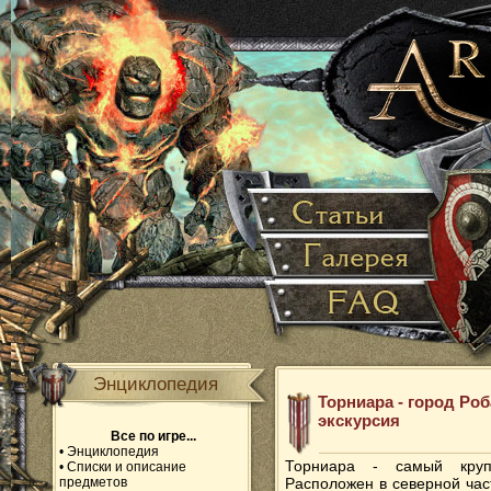
Энциклопедия
Торниара - город Роба
экскурсия
Все по игре...
•
Энциклопедия
Торниара - самый круп
•
Списки и описание
предметов
Расположен в северной час