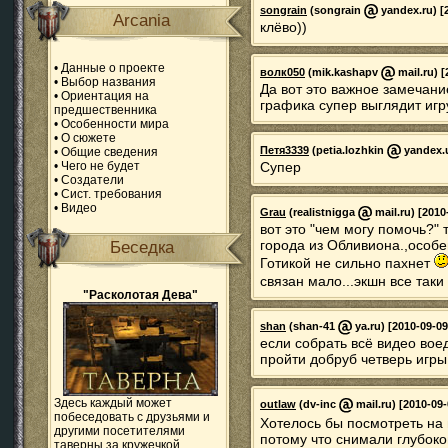
songrain
(songrain
yandex.ru) [
Arcania
клёво))
•
Данные о проекте
волк050
(mik.kashapv
mail.ru) [
•
Выбор названия
Да вот это важное замечани
•
Ориентация на
графика супер выглядит игр
предшественника
•
Особенности мира
•
О сюжете
Петя3339
(petia.lozhkin
yandex.u
•
Общие сведения
•
Чего не будет
Супер
•
Создатели
•
Сист. требования
•
Видео
Grau
(realistnigga
mail.ru) [2010
вот это "чем могу помочь?"
города из Обливиона.,особе
Беседка
Готикой не сильно пахнет
связан мало...экшн все таки
"Расколотая Дева"
shan
(shan-41
ya.ru) [2010-09-09
если собрать всё видео вое
пройти добруб четверь игры
Здесь каждый может
outlaw
(dv-inc
mail.ru) [2010-09-
побеседовать с друзьями и
Хотелось бы посмотреть на г
другими посетителями
потому что снимали глубоко
таверны за кружечкой