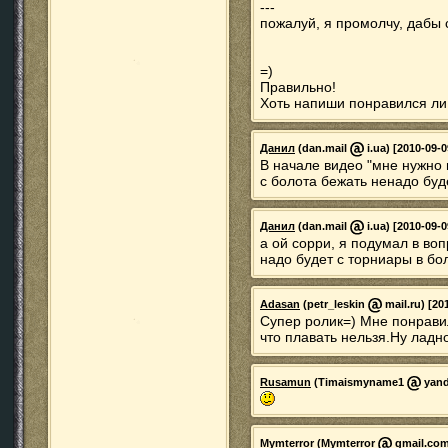
---
пожалуй, я промолчу, дабы 
=)
Правильно!
Хоть напиши понравился ли
Данил
(dan.mail
i.ua) [2010-09-0
В начале видео "мне нужно 
с болота бежать ненадо буд
Данил
(dan.mail
i.ua) [2010-09-0
а ой сорри, я подумал в воп
надо будет с торниары в бо
Adasan
(petr_leskin
mail.ru) [20
Супер ролик=) Мне понравил
что плавать нельзя.Ну ладн
Rusamun
(Timaismyname1
yand
Mymterror
(Mymterror
gmail.com)