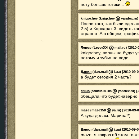
нету больше готики...
knigochey
(knigchey
yandex.ru) 
После того, как были сдела
2.5) и Корсарах 3, видеть т
странно. А в общем, графи
Левор
(LevorXXI
mail.ru) [2010-
knigochey, волны не будут 
потому и зубья на воде.
Данил
(dan.mail
i.ua) [2010-09-0
а будет сегодня 2 часть?
stilus
(stuhin2010a
yandex.ru) [2
обещали,что будет,наверно 
maze
(maze358
ya.ru) [2010-09-0
А куда делась Марина?)
Данил
(dan.mail
i.ua) [2010-09-0
maze. я какраз об этом тож