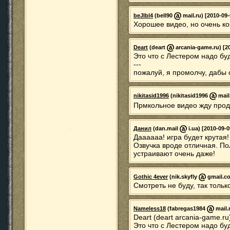
beJlbl4
(bell90
mail.ru) [2010-09-
Хорошее видео, но очень к
Deart
(deart
arcania-game.ru) [20
Это что с Лестером надо бу
---
пожалуй, я промолчу, дабы 
nikitasid1996
(nikitasid1996
mail
Прмкольное видео жду про
Данил
(dan.mail
i.ua) [2010-09-0
Даааааа! игра будет крутая
Озвучка вроде отличная. По
устраивают очень даже!
Gothic 4ever
(nik.skyfly
gmail.co
Смотреть не буду, так тольк
Nameless18
(fabregas1984
mail.
Deart (deart arcania-game.ru
Это что с Лестером надо бу