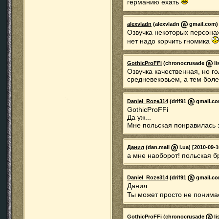
германию ехать
alexvladn
(alexvladn
gmail.com) 
Озвучка некоторых персона
нет надо корчить гномика
GothicProFFi
(chronocrusade
li
Озвучка качественная, но г
средневековьем, а тем боле
Daniel_Roze314
(drif91
gmail.com
GothicProFFi
Да уж...
Мне польская понравилась 
Данил
(dan.mail
i.ua) [2010-09-1
а мне наоборот! польская 
Daniel_Roze314
(drif91
gmail.com
Данил
Ты может просто не понима
GothicProFFi
(chronocrusade
li