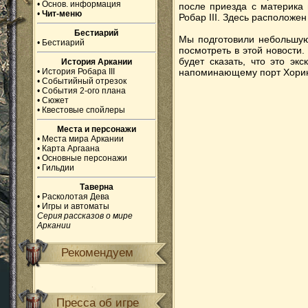
•
Основ. информация
после приезда с материка
•
Чит-меню
Робар III. Здесь расположен
Бестиарий
Мы подготовили небольшую
•
Бестиарий
посмотреть в этой новости.
будет сказать, что это эк
История Аркании
•
История Робара III
напоминающему порт Хорин
•
Событийный отрезок
•
События 2-ого плана
•
Сюжет
•
Квестовые спойлеры
Места и персонажи
•
Места мира Аркании
•
Карта Аргаана
•
Основные персонажи
•
Гильдии
Таверна
•
Расколотая Дева
•
Игры и автоматы
Серия рассказов о мире
Аркании
Рекомендуем
Пресса об игре