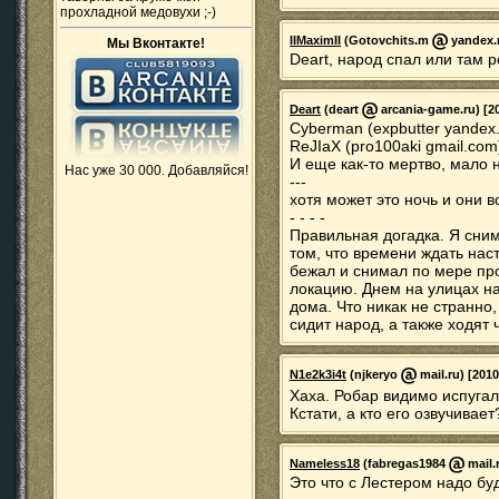
прохладной медовухи ;-)
IIMaximII
(Gotovchits.m
yandex.r
Мы Вконтакте!
Deart, народ спал или там 
Deart
(deart
arcania-game.ru) [20
Cyberman (expbutter yandex.
ReJIaX (pro100aki gmail.com
И еще как-то мертво, мало н
Нас уже 30 000. Добавляйся!
---
хотя может это ночь и они вс
- - - -
Правильная догадка. Я сним
том, что времени ждать наст
бежал и снимал по мере про
локацию. Днем на улицах на
дома. Что никак не странно,
сидит народ, а также ходят 
N1e2k3i4t
(njkeryo
mail.ru) [2010
Хаха. Робар видимо испугал
Кстати, а кто его озвучивае
Nameless18
(fabregas1984
mail.
Это что с Лестером надо бу