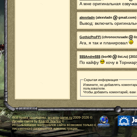
А мне оригинальная озвучка
alexvladn
(alexvladn
gmail.com) 
Вывод: включить оригинальн
GothicProFFi
(chronocrusade
li
Ага, я так и планировал
$$$Andre$$$
(bor90
list.ru) [201
По кайфу
хочу в Торниар
Скрытая информация
Извините, но добавлять коментар
пользователи.
Чтобы добавить коментарий,-вам
Все права защищены,
arcania-game.ru
2009-
2026 ©
Дизайн сайта by
Ksandr Warfire
©
Использование материалов сайта возможно только с
письменного разрешения администрации.