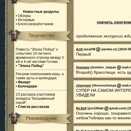
Новостные разделы
•
Обзоры
•
Интервью
скачать оригинал
•
Блоги разработчиков
Творчество
продолжение экскурсии жди
Повесть "Эпоха Побед" о
Azik
(aza248
yandex.ru) [2010-09
событиях 10-летнего
Первый
временного отрезка между 3-
ей и 4-ой частями Готики:
•
"Эпоха Побед"
firemage
(dumitro_stepan
mail.r
Второй)) Красотище, есть гд
Рисунки поклонников игры, а
также арты и календари:
•
Фанарт
zhenyavir
(tihonovzhenya
mail.r
•
Календари
СУПЕР НА САМОМ ИНТЕРЕ
23 рассказа участников
УВИДЕЛИ
конкурса "Безымянный
герой":
•
Список рассказов
ReJIaX
(pro100aki
gmail.com) [20
Ооочень хорошо, понравилось
Рекомендуем
небом?облака как-то меняютс