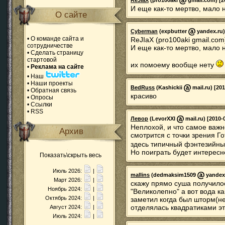
ReJIaX
(pro100aki
gmail.com) [20
И еще как-то мертво, мало н
О сайте
Cyberman
(expbutter
yandex.ru)
•
О команде сайта и
ReJIaX (pro100aki gmail.com
сотрудничестве
И еще как-то мертво, мало н
•
Сделать страницу
стартовой
их помоему вообще нету
•
Реклама на сайте
•
Наш
•
Наши проекты
BedRuss
(Kashickii
mail.ru) [20
•
Обратная связь
красиво
•
Опросы
•
Ссылки
•
RSS
Левор
(LevorXXI
mail.ru) [2010-
Неплохой, и что самое важн
Архив
смотрится с точки зрения Го
здесь типичный фэнтезийн
Но поиграть будет интересно
Показать\скрыть весь
Июль 2026:
|
mallins
(dedmaksim1509
yandex.
Март 2026:
|
скажу прямо суша получилос
Ноябрь 2024:
|
"Великолепно" а вот вода к
Октябрь 2024:
|
заметил когда был шторм(не
отделялась квадратиками эт
Август 2024:
|
Июль 2024:
|