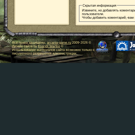
Скрытая информация
Извините, но добавлять коментар
пользователи.
Чтобы добавить коментарий,-вам
Все права защищены,
arcania-game.ru
2009-
2026 ©
Дизайн сайта by
Ksandr Warfire
©
Использование материалов сайта возможно только с
письменного разрешения администрации.