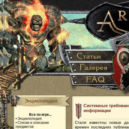
Энциклопедия
Системные требован
информации
Все по игре...
•
Энциклопедия
Стали известны новые д
•
Списки и описание
предметов
времен последних публика