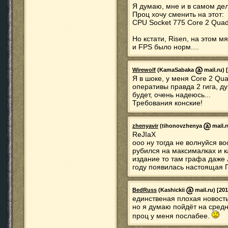
Я думаю, мне и в самом дел
Проц хочу сменить на этот:
CPU Socket 775 Core 2 Qua
Но кстати, Risen, на этом м
и FPS было норм....
Wirewolf
(KamaSabaka
mail.ru) 
Я в шоке, у меня Core 2 Qu
оперативы правда 2 гига, д
будет, очень надеюсь...
Требования конские!
zhenyavir
(tihonovzhenya
mail.r
ReJIaX
ооо ну тогда не волнуйся во
рубился на максималках и к
издание то там графа даже
году появилась настоящая Г
BedRuss
(Kashickii
mail.ru) [20
единственая плохая новост
но я думаю пойдёт на средн
проц у меня послабее.