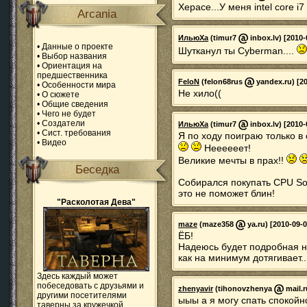
Херасе...У меня intel core 
Arcania
ИльюХа
(timur7
inbox.lv) [2010-
•
Данные о проекте
Шутканул ты Cyberman....
•
Выбор названия
•
Ориентация на
предшественника
FeloN
(felon68rus
yandex.ru) [20
•
Особенности мира
Не хило((
•
О сюжете
•
Общие сведения
•
Чего не будет
•
Создатели
ИльюХа
(timur7
inbox.lv) [2010-
•
Сист. требования
Я по ходу поиграю только в 
•
Видео
Неееееет!
Великие мечты в прах!!
Беседка
Собирался покупать CPU So
это не поможет блин!
"Расколотая Дева"
maze
(maze358
ya.ru) [2010-09-0
ЁБ!
Надеюсь будет подробная на
как на минимум дотягивает..
Здесь каждый может
побеседовать с друзьями и
zhenyavir
(tihonovzhenya
mail.r
другими посетителями
ыыы а я могу спать спокойн
таверны за кружечкой