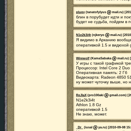
plugy
(tanatofylyus
mail.ru) [20
блин в порубудет идти и пок
будет не судьба, пойдем в п
N1e2k3i4t
(njkeryo
mail.ru) [2010
Я видимо в Арканию вообще 
оперативкой 1.5 и видюхо
Wirewolf
(KamaSabaka
mail.ru) 
У игры с такой графикой т
Процессор: Intel Core 2 Duo
Оперативная память: 2 Гб
Видеокарта: Radeon 4850 5
ну может чуточку выше, но ни
ReJIaX
(pro100aki
gmail.com) [20
N1e2k3i4t
Athlon 1.8 Gz
оперативкой 1.5
Не знаю, может.
_Dr_
(iusal
ya.ru) [2010-09-08 15