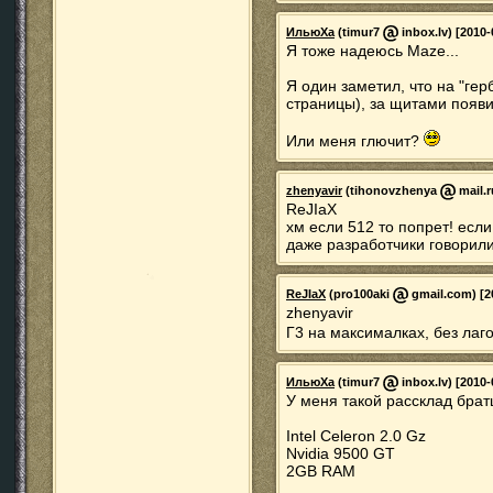
ИльюХа
(timur7
inbox.lv) [2010-
Я тоже надеюсь Maze...
Я один заметил, что на "ге
страницы), за щитами появи
Или меня глючит?
zhenyavir
(tihonovzhenya
mail.r
ReJIaX
хм если 512 то попрет! если
даже разработчики говорил
ReJIaX
(pro100aki
gmail.com) [20
zhenyavir
Г3 на максималках, без лаго
ИльюХа
(timur7
inbox.lv) [2010-
У меня такой рассклад брат
Intel Celeron 2.0 Gz
Nvidia 9500 GT
2GB RAM