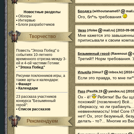
Бродяга
(withoutaname07
mail.
Новостные разделы
•
Обзоры
Ого, бл*ть требования
•
Интервью
•
Блоги разработчиков
Varas
(rfolee
mail.ru) [2010-09-08
Мне кажется это завышенны
Творчество
приписывали к своим компам
Повесть "Эпоха Побед" о
Безымянный герой
(Ravenout
m
событиях 10-летнего
Третий!! Норм требования. У
временного отрезка между 3-
ей и 4-ой частями Готики:
•
"Эпоха Побед"
ИльюХа
(timur7
inbox.lv) [2010-
Рисунки поклонников игры, а
Если это правда, то мне пи*
также арты и календари:
•
Фанарт
•
Календари
Pass
(Pasifik.19
yandex.ru) [2010
23 рассказа участников
Ох - ё!
Ребятки! Вы бы ща
конкурса "Безымянный
похожий! (позеленел) Всё... 
герой":
сберкассу, чо ли грабануть.
•
Список рассказов
невменяемость! Intel Core I
нет! Ох, этот безумный, безу
Рекомендуем
делать - то?... Многие из В