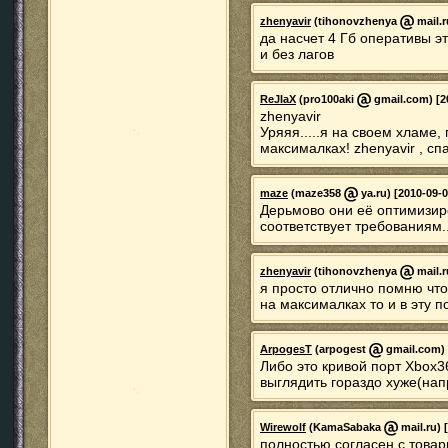
zhenyavir
(tihonovzhenya
mail.r
да насчет 4 Гб оперативы э
и без лагов
ReJIaX
(pro100aki
gmail.com) [20
zhenyavir
Уряяя.....я на своем хламе
максималках! zhenyavir , сп
maze
(maze358
ya.ru) [2010-09-0
Дерьмово они её оптимизир
соответствует требованиям..
zhenyavir
(tihonovzhenya
mail.r
я просто отлично помню что
на максималках то и в эту п
ArpogesT
(arpogest
gmail.com) 
Либо это кривой порт Xbox36
выглядить гораздо хуже(нап
Wirewolf
(KamaSabaka
mail.ru) 
полностью согласен с това