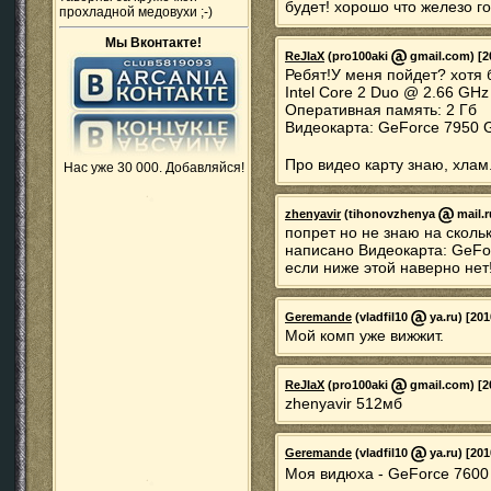
будет! хорошо что железо г
прохладной медовухи ;-)
Мы Вконтакте!
ReJIaX
(pro100aki
gmail.com) [20
Ребят!У меня пойдет? хотя
Intel Core 2 Duo @ 2.66 GHz
Оперативная память: 2 Гб
Видеокарта: GeForce 7950 
Про видео карту знаю, хлам
Нас уже 30 000. Добавляйся!
zhenyavir
(tihonovzhenya
mail.r
попрет но не знаю на сколь
написано Видеокарта: GeFo
если ниже этой наверно нет
Geremande
(vladfil10
ya.ru) [201
Мой комп уже вижжит.
ReJIaX
(pro100aki
gmail.com) [20
zhenyavir 512мб
Geremande
(vladfil10
ya.ru) [201
Моя видюха - GeForce 760