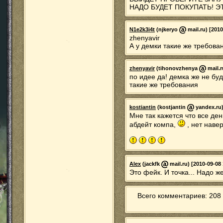
НАДО БУДЕТ ПОКУПАТЬ! Э
N1e2k3i4t
(njkeryo
mail.ru) [2010
zhenyavir
А у демки такие же требован
zhenyavir
(tihonovzhenya
mail.r
по идее да! демка же не буд
такие же требования
kostiantin
(kostjantin
yandex.ru)
Мне так кажется что все де
абдейт компа,
, нет наве
Alex
(jackfk
mail.ru) [2010-09-08 
Это фейк. И точка... Надо ж
Всего комментариев: 208 