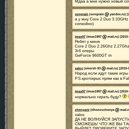
Мдаа а мне нужно новый соб
songrain
(songrain
yandex.ru) [
а у мну Core 2 Duo 3.33GHz
сопкойно)
imax97
(imax1997
mail.ru) [2010
Ребят у меня
Core 2 Duo 2.26Ghz 2.27Gh
3гб оперы
GeForce 9600GT m
xalos
(smersh-93
mail.ru) [2010-
Народ если идут такие игры к
P.S.кротокрыс прям как в Fal
imax97
(imax1997
mail.ru) [2010
нормально гирать буду?
zhenyavir
(tihonovzhenya
mail.r
xalos
ДА НЕ ВОЛНУЙСЯ ЗАПУСТ
СМОЖЕШЬ! ЧТО ЖЕ ВЫ ТА
ВЫЙДЕТ ПРОВЕРИТЕ ЗАПУС