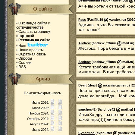
Безымянный герой
(Ravenout
m
А чё вы хотели от такой кр
О сайте
Pass
(Pasifik.19
yandex.ru) [2010
•
О команде сайта и
Админы, а что Вы скажите п
сотрудничестве
так плохо?
•
Сделать страницу
стартовой
•
Реклама на сайте
Andrew
(andrew_fffuuu
mail.ru)
•
Наш
Жестоко. Пора бежать в маг
•
Наши проекты
•
Обратная связь
•
Опросы
Andrew
(andrew_fffuuu
mail.ru)
•
Ссылки
Кстати требования ещё низк
•
RSS
минималки. В них требовал
Архив
Deart
(deart
arcania-game.ru) [20
Честно признаюсь, я сам оп
Показать\скрыть весь
дома до апргейда... Мой ко
Июль 2026:
|
Март 2026:
|
sanchos42
(Sanchos42
mail.ru) 
Ноябрь 2024:
|
ИльюХа друг ты не один так
Октябрь 2024:
|
такой игре)))))лично я бокс 
Август 2024:
|
Июль 2024:
|
Cyberman
(expbutter
yandex.ru)