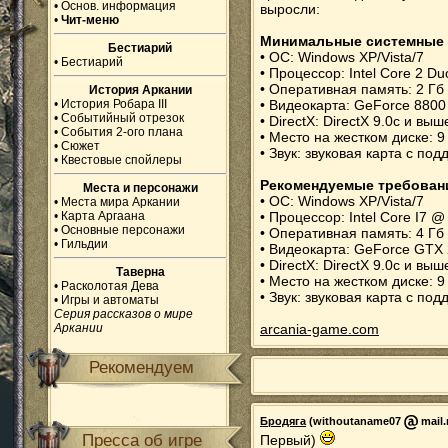
•
Основ. информация
выросли:
•
Чит-меню
Минимальные системные 
Бестиарий
• ОС: Windows XP/Vista/7
•
Бестиарий
• Процессор: Intel Core 2 D
• Оперативная память: 2 Гб
История Аркании
•
История Робара III
• Видеокарта: GeForce 880
•
Событийный отрезок
• DirectX: DirectX 9.0c и выш
•
События 2-ого плана
• Место на жестком диске: 9
•
Сюжет
• Звук: звуковая карта с под
•
Квестовые спойлеры
Рекомендуемые требован
Места и персонажи
• ОС: Windows XP/Vista/7
•
Места мира Аркании
•
Карта Аргаана
• Процессор: Intel Core I7 
•
Основные персонажи
• Оперативная память: 4 Гб
•
Гильдии
• Видеокарта: GeForce GTX
• DirectX: DirectX 9.0c и выш
Таверна
• Место на жестком диске: 9
•
Расколотая Дева
• Звук: звуковая карта с под
•
Игры и автоматы
Серия рассказов о мире
Аркании
arcania-game.com
Рекомендуем
Бродяга
(withoutaname07
mail.
Пресса об игре
Первый)