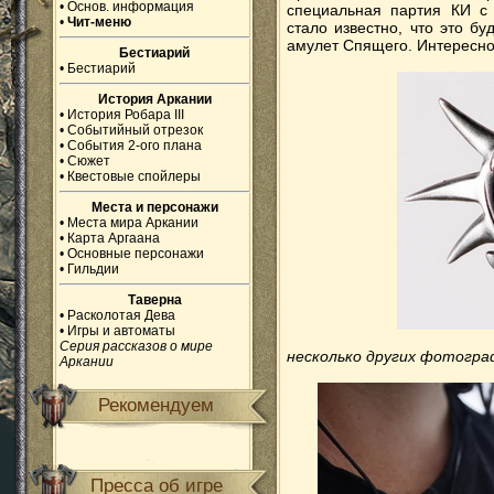
•
Основ. информация
специальная партия КИ с 
•
Чит-меню
стало известно, что это бу
амулет Спящего. Интересно
Бестиарий
•
Бестиарий
История Аркании
•
История Робара III
•
Событийный отрезок
•
События 2-ого плана
•
Сюжет
•
Квестовые спойлеры
Места и персонажи
•
Места мира Аркании
•
Карта Аргаана
•
Основные персонажи
•
Гильдии
Таверна
•
Расколотая Дева
•
Игры и автоматы
Серия рассказов о мире
несколько других фотограф
Аркании
Рекомендуем
Пресса об игре