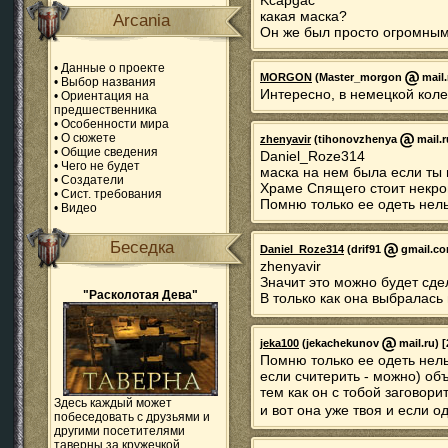
Kcapgac
какая маска?
Arcania
Он же был просто огромным
•
Данные о проекте
MORGON
(Master_morgon
mail.
•
Выбор названия
Интересно, в немецкой коле
•
Ориентация на
предшественника
•
Особенности мира
•
О сюжете
zhenyavir
(tihonovzhenya
mail.r
•
Общие сведения
Daniel_Roze314
•
Чего не будет
маска на нем была если ты
•
Создатели
Храме Спящего стоит некром
•
Сист. требования
Помню только ее одеть нел
•
Видео
Беседка
Daniel_Roze314
(drif91
gmail.com
zhenyavir
Значит это можно будет сдел
"Расколотая Дева"
В только как она выбралась 
jeka100
(jekachekunov
mail.ru) 
Помню только ее одеть нел
если считерить - можно) об
тем как он с тобой заговори
Здесь каждый может
и вот она уже твоя и если 
побеседовать с друзьями и
другими посетителями
таверны за кружечкой