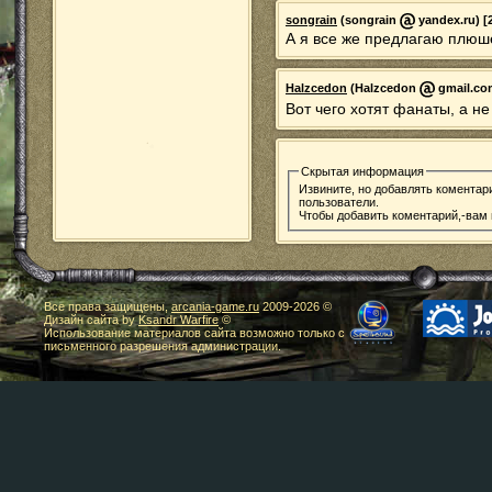
songrain
(songrain
yandex.ru) [
А я все же предлагаю плюш
Halzcedon
(Halzcedon
gmail.com
Вот чего хотят фанаты, а н
Скрытая информация
Извините, но добавлять коментар
пользователи.
Чтобы добавить коментарий,-вам
Все права защищены,
arcania-game.ru
2009-
2026 ©
Дизайн сайта by
Ksandr Warfire
©
Использование материалов сайта возможно только с
письменного разрешения администрации.