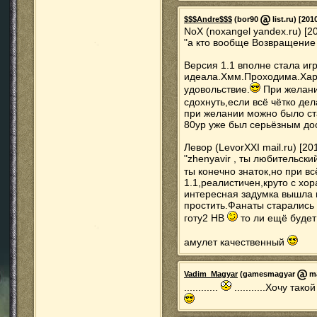
$$$Andre$$$
(bor90
list.ru) [201
NoX (noxangel yandex.ru) [2
"а кто вообще Возвращение
Версия 1.1 вполне стала иг
идеала.Хмм.Проходима.Хард
удовольствие.
При желани
сдохнуть,если всё чётко дел
при желании можно было ста
80ур уже был серьёзным д
Левор (LevorXXI mail.ru) [20
"zhenyavir , ты любительск
ты конечно знаток,но при в
1.1,реалистичен,круто с х
интересная задумка вышла 
простить.Фанаты старались
готу2 НВ
то ли ещё будет
амулет качественный
Vadim_Magyar
(gamesmagyar
ma
............
...........Хочу та