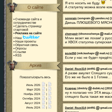
Я ето носить не буду.
О сайте
А статуетку можна возле ко
songrain
(songrain
yandex.ru) [2
•
О команде сайта и
Даешь ПЛЮШЕВОГО МЯСНОГ
сотрудничестве
•
Сделать страницу
стартовой
•
Реклама на сайте
zhenyavir
(tihonovzhenya
mail.r
Млин везет же лохам! у русс
•
Наш
•
Наши проекты
и XBOX статуэтка суперская
•
Обратная связь
•
Опросы
•
Ссылки
волк050
(mik.kashapv
mail.ru) [
•
RSS
Если у нас не будет придётся
Архив
Daniel_Roze314
(drif91
gmail.com
А разве амулет Спящего су
Его же не было в 1 Готике...
Показать\скрыть весь
Июль 2026:
|
Kcapgac
(dmitriy
dubki.ru) [2010
Март 2026:
|
ну я полагаю что ЭТА вещь 
Ноябрь 2024:
|
спящего была такая же маска
Октябрь 2024:
|
Август 2024:
|
Июль 2024:
|
Daniel_Roze314
(drif91
gmail.com