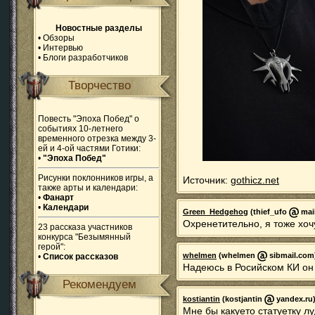
Новостные разделы
•
Обзоры
•
Интервью
•
Блоги разработчиков
Творчество
Повесть "Эпоха Побед" о
событиях 10-летнего
временного отрезка между 3-
ей и 4-ой частями Готики:
•
"Эпоха Побед"
Рисунки поклонников игры, а
Источник:
gothicz.net
также арты и календари:
•
Фанарт
•
Календари
Green_Hedgehog
(thief_ufo
mail
Охренетительно, я тоже хоч
23 рассказа участников
конкурса "Безымянный
герой":
whelmen
(whelmen
sibmail.com)
•
Список рассказов
Надеюсь в Росийском КИ он 
Рекомендуем
kostiantin
(kostjantin
yandex.ru)
Мне бы какуето статуетку л