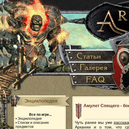
Энциклопедия
Амулет Спящего - бо
Все по игре...
•
Энциклопедия
Чуть ранее мы уже
расска
•
Списки и описание
предметов
Аркании и о том, что с