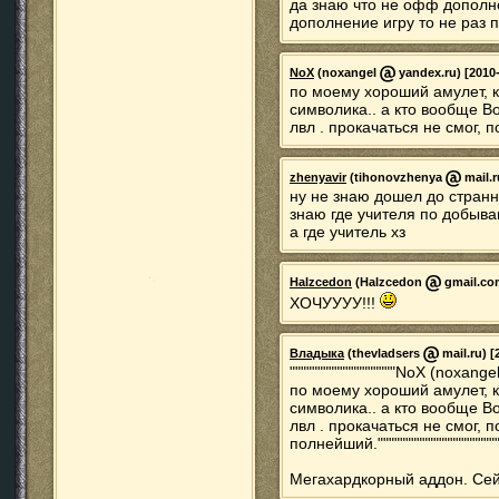
да знаю что не офф дополне
дополнение игру то не раз 
NoX
(noxangel
yandex.ru) [2010-
по моему хороший амулет, к
символика.. а кто вообще В
лвл . прокачаться не смог,
zhenyavir
(tihonovzhenya
mail.r
ну не знаю дошел до странн
знаю где учителя по добыв
а где учитель хз
Halzcedon
(Halzcedon
gmail.com
ХОЧУУУУ!!!
Владыка
(thevladsers
mail.ru) [
"""""""""""""""""""NoX (noxang
по моему хороший амулет, к
символика.. а кто вообще В
лвл . прокачаться не смог, 
полнейший.""""""""""""""""""""""
Мегахардкорный аддон. Сей