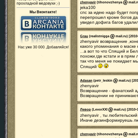
zhenyavir
(tihonovzhenya
mail.r
прохладной медовухи ;-)
jeka100
Мы Вконтакте!
спс за идею надо будет попр
перепрошел кроме богов да
увидел дофига багов удалил
Grau
(realistnigga
mail.ru) [2010
zhenyavir возвращение ,коне
какого упоминания о маске 
Нас уже 30 000. Добавляйся!
...а вот то что Спящий и Бе
похожи,где кстати и в прям 
так что меня не покидает мы
Спящий
Adasan
(petr_leskin
mail.ru) [20
zhenyavir
Возвращение - фанатский а
Возвращении не принимаютс
Левор
(LevorXXI
mail.ru) [2010-
zhenyavir , ты любительски
Иначе дезинформируешь лю
zhenyavir
(tihonovzhenya
mail.r