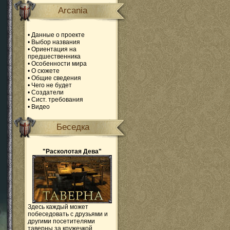
Arcania
•
Данные о проекте
•
Выбор названия
•
Ориентация на
предшественника
•
Особенности мира
•
О сюжете
•
Общие сведения
•
Чего не будет
•
Создатели
•
Сист. требования
•
Видео
Беседка
"Расколотая Дева"
Здесь каждый может
побеседовать с друзьями и
другими посетителями
таверны за кружечкой