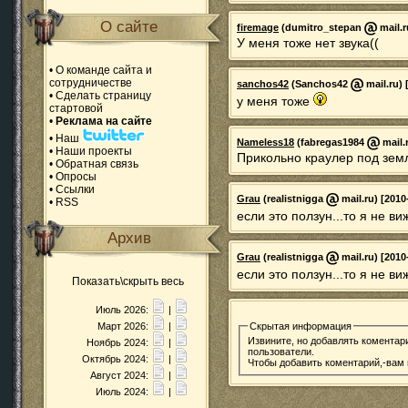
О сайте
firemage
(dumitro_stepan
mail.r
У меня тоже нет звука((
•
О команде сайта и
сотрудничестве
sanchos42
(Sanchos42
mail.ru) 
•
Сделать страницу
у меня тоже
стартовой
•
Реклама на сайте
•
Наш
Nameless18
(fabregas1984
mail.
•
Наши проекты
Прикольно краулер под зем
•
Обратная связь
•
Опросы
•
Ссылки
Grau
(realistnigga
mail.ru) [2010
•
RSS
если это ползун...то я не в
Архив
Grau
(realistnigga
mail.ru) [2010
если это ползун...то я не в
Показать\скрыть весь
Июль 2026:
|
Март 2026:
|
Скрытая информация
Извините, но добавлять коментар
Ноябрь 2024:
|
пользователи.
Октябрь 2024:
|
Чтобы добавить коментарий,-вам
Август 2024:
|
Июль 2024:
|