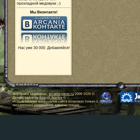
прохладной медовухи ;-)
Мы Вконтакте!
Нас уже 30 000. Добавляйся!
Все права защищены,
arcania-game.ru
2009-
2026 ©
Дизайн сайта by
Ksandr Warfire
©
Использование материалов сайта возможно только с
письменного разрешения администрации.