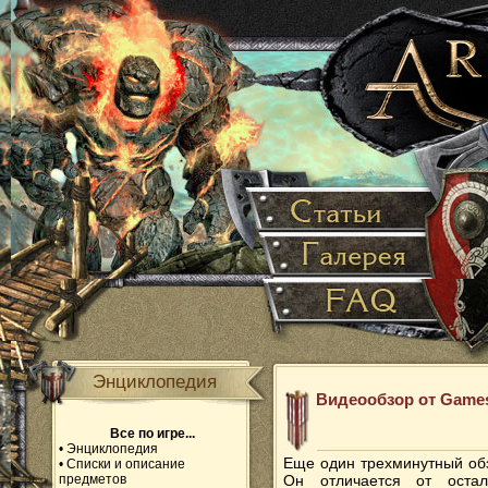
Энциклопедия
Видеообзор от Game
Все по игре...
•
Энциклопедия
Еще один трехминутный обз
•
Списки и описание
предметов
Он отличается от оста