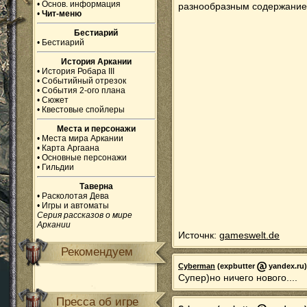
•
Основ. информация
разнообразным содержание
•
Чит-меню
Бестиарий
•
Бестиарий
История Аркании
•
История Робара III
•
Событийный отрезок
•
События 2-ого плана
•
Сюжет
•
Квестовые спойлеры
Места и персонажи
•
Места мира Аркании
•
Карта Аргаана
•
Основные персонажи
•
Гильдии
Таверна
•
Расколотая Дева
•
Игры и автоматы
Серия рассказов о мире
Аркании
Источнк:
gameswelt.de
Рекомендуем
Cyberman
(expbutter
yandex.ru)
Супер)но ничего нового....
Пресса об игре