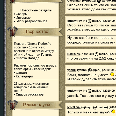
Cyberman
(expbutter
yandex.ru)
Огорчает лишь то что он за
хозяйка этого дома как стоял
Новостные разделы
•
Обзоры
•
Интервью
outlaw
(dv-inc
mail.ru) [2010-09-
•
Блоги разработчиков
Огорчает лишь то что он за
хозяйка этого дома как стоял
Творчество
_______________________
Ну это как бы и не новость 
сосредоточится на сюжете -
Повесть "Эпоха Побед" о
событиях 10-летнего
временного отрезка между 3-
BedRuss
(Kashickii
mail.ru) [20
ей и 4-ой частями Готики:
что он замутил на 2.52 сек
•
"Эпоха Побед"
Рисунки поклонников игры, а
также арты и календари:
yannik
(yannik
qip.ru) [2010-09-
•
Фанарт
Блин, плавать не умеет..
•
Календари
И своих дубасить тоже нель
23 рассказа участников
конкурса "Безымянный
герой":
outlaw
(dv-inc
mail.ru) [2010-09-
•
Список рассказов
yannik: Тсс , это все в угод
Рекомендуем
N1e2k3i4t
(njkeryo
mail.ru) [2010
Только у меня нет звука?