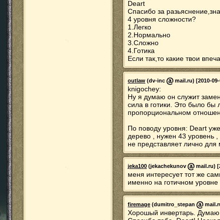
Deart
Спасибо за разьяснение,зна
4 уровня сложности?
1.Легко
2.Нормально
3.Сложно
4.Готика
Если так,то какие твои впеч
outlaw
(dv-inc
mail.ru) [2010-09-
knigochey:
Ну я думаю он служит замен
сила в готики. Это было бы 
пропорциональном отношени
По поводу уровня: Deart уже
дерево , нужен 43 уровень ,
не представляет лично для 
jeka100
(jekachekunov
mail.ru) 
меня интересует тот же самы
именно на готичном уровне с
firemage
(dumitro_stepan
mail.r
Хорошый инвертарь. Думаю 