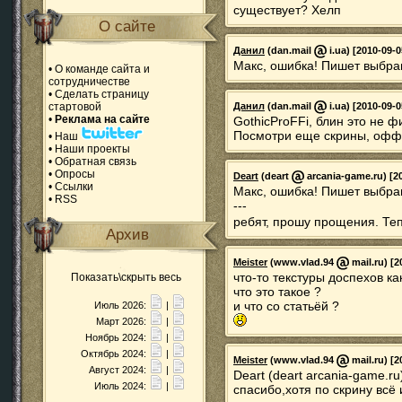
существует? Хелп
О сайте
Данил
(dan.mail
i.ua) [2010-09-0
Макс, ошибка! Пишет выбран
•
О команде сайта и
сотрудничестве
•
Сделать страницу
стартовой
Данил
(dan.mail
i.ua) [2010-09-0
•
Реклама на сайте
GothicProFFi, блин это не ф
Посмотри еще скрины, офф
•
Наш
•
Наши проекты
•
Обратная связь
•
Опросы
Deart
(deart
arcania-game.ru) [20
•
Ссылки
Макс, ошибка! Пишет выбран
•
RSS
---
ребят, прошу прощения. Теп
Архив
Meister
(www.vlad.94
mail.ru) [2
что-то текстуры доспехов ка
Показать\скрыть весь
что это такое ?
и что со статьёй ?
Июль 2026:
|
Март 2026:
|
Ноябрь 2024:
|
Октябрь 2024:
|
Meister
(www.vlad.94
mail.ru) [2
Август 2024:
|
Deart (deart arcania-game.ru
Июль 2024:
|
спасибо,хотя по скрину всё 