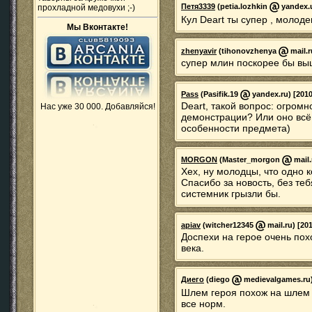
Петя3339
(petia.lozhkin
yandex.u
прохладной медовухи ;-)
Кул Deart ты супер , молод
Мы Вконтакте!
zhenyavir
(tihonovzhenya
mail.r
супер млин поскорее бы выш
Pass
(Pasifik.19
yandex.ru) [2010
Deart, такой вопрос: огром
Нас уже 30 000. Добавляйся!
демонстрации? Или оно всё
особенности предмета)
MORGON
(Master_morgon
mail.
Хех, ну молодцы, что одно 
Спасибо за новость, без теб
системник грызли бы.
apiav
(witcher12345
mail.ru) [20
Доспехи на герое очень пох
века.
Диего
(diego
medievalgames.ru) 
Шлем героя похож на шлем
все норм.