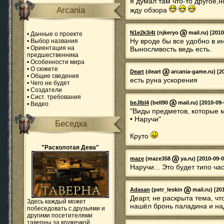
я думал там что-то другое,
Arcania
жду обзора
N1e2k3i4t
(njkeryo
mail.ru) [2010
•
Данные о проекте
Ну вроде бы все удобно в и
•
Выбор названия
•
Ориентация на
Выносливость ведь есть.
предшественника
•
Особенности мира
•
О сюжете
Deart
(deart
arcania-game.ru) [20
•
Общие сведения
есть руна ускорения
•
Чего не будет
•
Создатели
•
Сист. требования
beJlbl4
(bell90
mail.ru) [2010-09-
•
Видео
"Виды предметов, которые м
• Наручи"
Беседка
Круто
"Расколотая Дева"
maze
(maze358
ya.ru) [2010-09-0
Наручи... Это будет типо ча
Adasan
(petr_leskin
mail.ru) [20
Деарт, не раскрыта тема, чт
Здесь каждый может
нашёл бронь паладина и над
побеседовать с друзьями и
другими посетителями
таверны за кружечкой