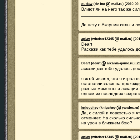
outlaw
(dv-inc
mail.ru) [2010-09-
Влиют ли на него так же сил
_______________________
Да нету в Акарнии силы и л
apiav
(witcher12345
mail.ru) [20
Deart
Раскажи,как тебе удалось до
Deart
(deart
arcania-game.ru) [20
аскажи,как тебе удалось дос
---
я ж объяснял, что я играл 
останавливался на прохожде
разные моменты и локации и
одном из последних сохран
knigochey
(knigchey
yandex.ru) 
Да, с силой и ловкостью я ч
отменяет. На сколько сильн
на урон в ближнем бою?
apiav
(witcher12345
mail.ru) [20