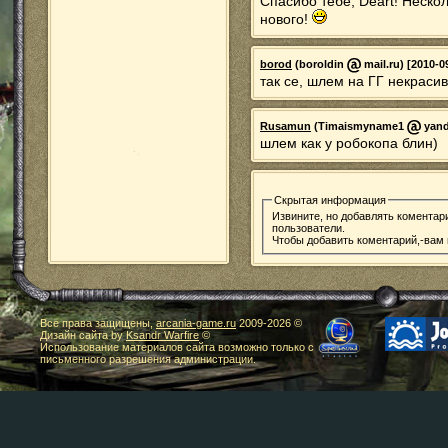
Спасибо тебе, Deart! Нескол
нового!
borod
(boroldin
mail.ru) [2010-0
так се, шлем на ГГ некраси
Rusamun
(Timaismyname1
yand
шлем как у робокопа блин)
Скрытая информация
Извините, но добавлять коментар
пользователи.
Чтобы добавить коментарий,-вам
Все права защищены,
arcania-game.ru
2009-
2026 ©
Дизайн сайта by
Ksandr Warfire
©
Использование материалов сайта возможно только с
письменного разрешения администрации.