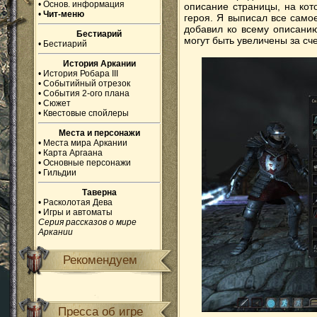
•
Основ. информация
описание страницы, на кот
•
Чит-меню
героя. Я выписал все самое
добавил ко всему описанию
Бестиарий
могут быть увеличены за сч
•
Бестиарий
История Аркании
•
История Робара III
•
Событийный отрезок
•
События 2-ого плана
•
Сюжет
•
Квестовые спойлеры
Места и персонажи
•
Места мира Аркании
•
Карта Аргаана
•
Основные персонажи
•
Гильдии
Таверна
•
Расколотая Дева
•
Игры и автоматы
Серия рассказов о мире
Аркании
Рекомендуем
Пресса об игре