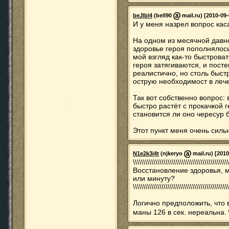
beJlbl4
(bell90
mail.ru) [2010-09-
И у меня назрел вопрос кас
На одном из месячной давн
здоровье героя пополнялось
мой взгляд как-то быстрова
героя затягиваются, и пост
реалистично, но столь быст
острую необходимост в леч
Так вот собственно вопрос:
быстро растёт с прокачкой 
становится ли оно чересур
Этот пункт меня очень сильн
N1e2k3i4t
(njkeryo
mail.ru) [2010
\\\\\\\\\\\\\\\\\\\\\\\\\\\\\\\\\\\\\\\\\\\\\\\
Восстановление здоровья, м
или минуту?
\\\\\\\\\\\\\\\\\\\\\\\\\\\\\\\\\\\\\\\\\\\\\\\
Логично предположить, что в
маны 126 в сек. нереальна.