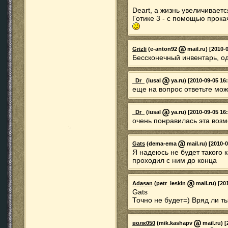
Deart, а жизнь увеличивает
Готике 3 - с помощью прока
Grizli
(e-anton92
mail.ru) [2010-
Бессконечный инвентарь, од
_Dr_
(iusal
ya.ru) [2010-09-05 16
еще на вопрос ответьте мож
_Dr_
(iusal
ya.ru) [2010-09-05 16
очень понравилась эта возм
Gats
(dema-ema
mail.ru) [2010-0
Я надеюсь не будет такого 
проходил с ним до конца
Adasan
(petr_leskin
mail.ru) [20
Gats
Точно не будет=) Вряд ли т
волк050
(mik.kashapv
mail.ru) [