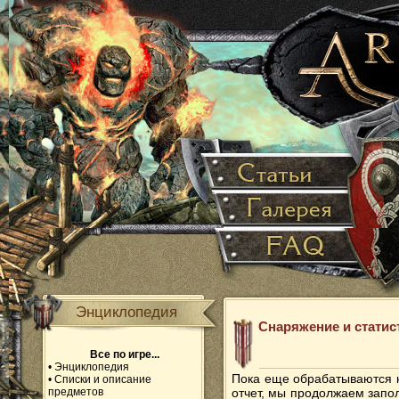
Энциклопедия
Снаряжение и статист
Все по игре...
•
Энциклопедия
Пока еще обрабатываются 
•
Списки и описание
предметов
отчет, мы продолжаем запо