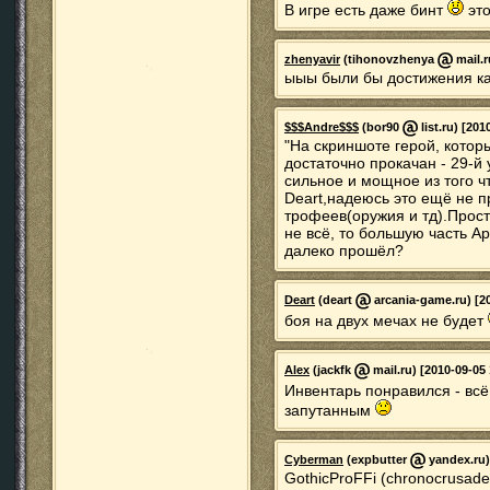
В игре есть даже бинт
это
zhenyavir
(tihonovzhenya
mail.r
ыыы были бы достижения ка
$$$Andre$$$
(bor90
list.ru) [201
"На скриншоте герой, котор
достаточно прокачан - 29-й
сильное и мощное из того чт
Deart,надеюсь это ещё не п
трофеев(оружия и тд).Прост
не всё, то большую часть А
далеко прошёл?
Deart
(deart
arcania-game.ru) [20
боя на двух мечах не будет
Alex
(jackfk
mail.ru) [2010-09-05 
Инвентарь понравился - вс
запутанным
Cyberman
(expbutter
yandex.ru)
GothicProFFi (chronocrusade 