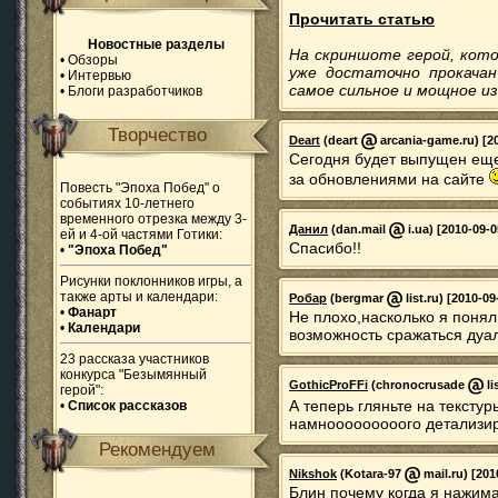
Прочитать статью
Новостные разделы
На скриншоте герой, кото
•
Обзоры
уже достаточно прокачан
•
Интервью
самое сильное и мощное из
•
Блоги разработчиков
Творчество
Deart
(deart
arcania-game.ru) [20
Сегодня будет выпущен еще 
за обновлениями на сайте
Повесть "Эпоха Побед" о
событиях 10-летнего
временного отрезка между 3-
Данил
(dan.mail
i.ua) [2010-09-0
ей и 4-ой частями Готики:
Спасибо!!
•
"Эпоха Побед"
Рисунки поклонников игры, а
также арты и календари:
Робар
(bergmar
list.ru) [2010-09
•
Фанарт
Не плохо,насколько я поня
•
Календари
возможность сражаться дуа
23 рассказа участников
конкурса "Безымянный
GothicProFFi
(chronocrusade
li
герой":
А теперь гляньте на текстур
•
Список рассказов
намнооооооооого детализи
Рекомендуем
Nikshok
(Kotara-97
mail.ru) [201
Блин почему когда я нажима