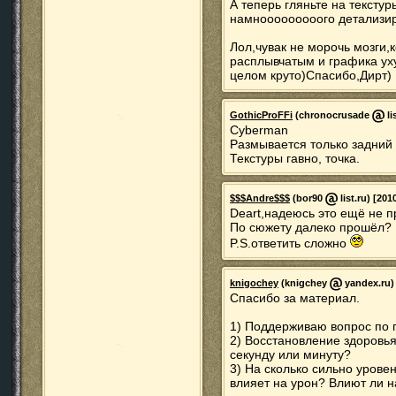
А теперь гляньте на текстур
намнооооооооого детализи
Лол,чувак не морочь мозги,
расплывчатым и графика уху
целом круто)Спасибо,Дирт)
GothicProFFi
(chronocrusade
li
Cyberman
Размывается только задний 
Текстуры гавно, точка.
$$$Andre$$$
(bor90
list.ru) [201
Deart,надеюсь это ещё не п
По сюжету далеко прошёл?
P.S.ответить сложно
knigochey
(knigchey
yandex.ru) 
Спасибо за материал.
1) Поддерживаю вопрос по 
2) Восстановление здоровья
секунду или минуту?
3) На сколько сильно урове
влияет на урон? Влиют ли на