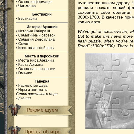
•
Основ. информация
путешественникам дорогу. 
•
Чит-меню
решили создать легкий фл
сохранить себе оригинал 
Бестиарий
3000x1700. В качестве при
•
Бестиарий
копию арта.
История Аркании
•
История Робара III
We've got an exclusive art, w
•
Событийный отрезок
But to make this news more 
•
События 2-ого плана
flash puzzle, when you're re
•
Сюжет
Road" (3000x1700). There is a
•
Квестовые спойлеры
Места и персонажи
•
Места мира Аркании
•
Карта Аргаана
•
Основные персонажи
•
Гильдии
Таверна
•
Расколотая Дева
•
Игры и автоматы
Серия рассказов о мире
Аркании
Рекомендуем
Пресса об игре