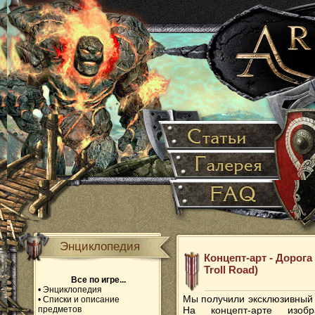
Энциклопедия
Концепт-арт - Дорога 
Troll Road)
Все по игре...
•
Энциклопедия
Мы получили эксклюзивный 
•
Списки и описание
предметов
На концепт-арте изоб