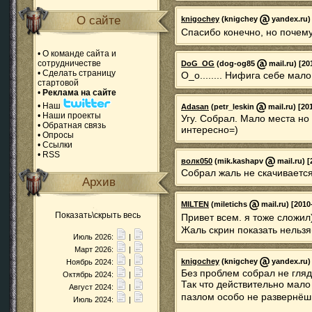
О сайте
knigochey
(knigchey
yandex.ru) 
Спасибо конечно, но почем
•
О команде сайта и
сотрудничестве
DoG_OG
(dog-og85
mail.ru) [20
•
Сделать страницу
О_о........ Нифига себе мало!
стартовой
•
Реклама на сайте
•
Наш
Adasan
(petr_leskin
mail.ru) [20
•
Наши проекты
Угу. Собрал. Мало места но
•
Обратная связь
интересно=)
•
Опросы
•
Ссылки
•
RSS
волк050
(mik.kashapv
mail.ru) [
Собрал жаль не скачивается
Архив
MILTEN
(miletichs
mail.ru) [2010
Показать\скрыть весь
Привет всем. я тоже сложил)
Жаль скрин показать нельзя
Июль 2026:
|
Март 2026:
|
knigochey
(knigchey
yandex.ru) 
Ноябрь 2024:
|
Без проблем собрал не гляд
Октябрь 2024:
|
Так что действительно мало
Август 2024:
|
пазлом особо не развернё
Июль 2024:
|