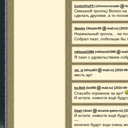
GothicProFFi
(chronocrusade
li
Смешной тролль) Волосі на 
сделать другими, а то похож
Skayler
(Skayler95
mail.ru) [2010
Нормальный тролль... не по
Собрал пазл, побольше бы 
nikitasid1996
(nikitasid1996
mail
Я пазл с удовольствием со
vm_vi
(dinya63
mail.ru) [2010-09
жесть арт
beJlbl4
(bell90
mail.ru) [2010-09-
Спасибо огромное за арт!
И кстати, новости ещё будут
Deart
(deart
arcania-game.ru) [20
И кстати, новости ещё будут
---
конечно будут. еще очень м