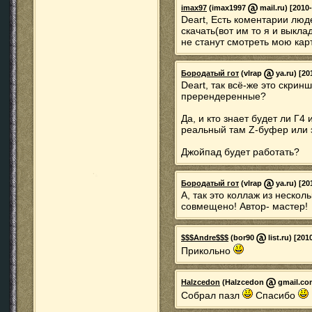
imax97
(imax1997
mail.ru) [2010
Deart, Есть коментарии люде
скачать(вот им то я и выкл
не станут смотреть мою карт
Бородатый гот
(vlrap
ya.ru) [20
Deart, так всё-же это скрин
пререндеренные?
Да, и кто знает будет ли Г4
реальный там Z-буфер или 
Джойпад будет работать?
Бородатый гот
(vlrap
ya.ru) [20
А, так это коллаж из нескол
совмещено! Автор- мастер!
$$$Andre$$$
(bor90
list.ru) [201
Прикольно
Halzcedon
(Halzcedon
gmail.com
Собрал пазл
Спасибо