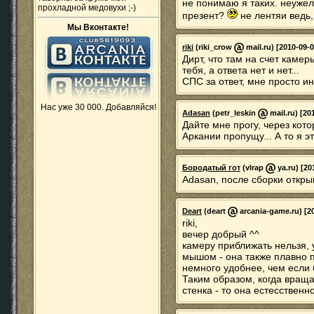
не понимаю я таких. неужел
прохладной медовухи ;-)
презент?
не лентяи ведь,
Мы Вконтакте!
riki
(riki_crow
mail.ru) [2010-09-0
Дирт, что там на счет каме
тебя, а ответа нет и нет...
СПС за ответ, мне просто ин
Нас уже 30 000. Добавляйся!
Adasan
(petr_leskin
mail.ru) [20
Дайте мне прогу, через кот
Аркании пропущу... А то я э
Бородатый гот
(vlrap
ya.ru) [20
Adasan, после сборки откры
Deart
(deart
arcania-game.ru) [20
riki,
вечер добрый ^^
камеру приближать нельзя, 
мышом - она также плавно п
немного удобнее, чем если 
Таким образом, когда враща
стенка - то она естесствен