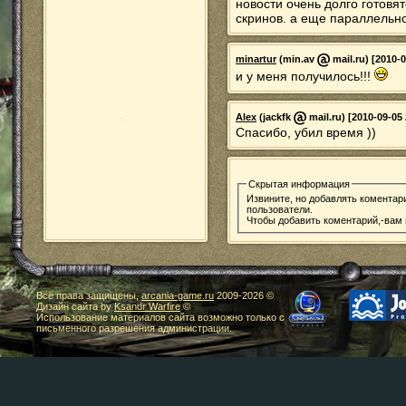
новости очень долго готовя
скринов. а еще параллельно
minartur
(min.av
mail.ru) [2010-0
и у меня получилось!!!
Alex
(jackfk
mail.ru) [2010-09-05 
Спасибо, убил время ))
Скрытая информация
Извините, но добавлять коментар
пользователи.
Чтобы добавить коментарий,-вам
Все права защищены,
arcania-game.ru
2009-
2026 ©
Дизайн сайта by
Ksandr Warfire
©
Использование материалов сайта возможно только с
письменного разрешения администрации.