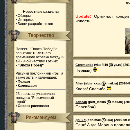
с
Новостные разделы
•
Обзоры
Update:
Оригинал концепт
•
Интервью
новости...
•
Блоги разработчиков
Творчество
Повесть "Эпоха Побед" о
событиях 10-летнего
временного отрезка между 3-
ей и 4-ой частями Готики:
Geremande
(vladfil10
ya.ru) [201
•
"Эпоха Побед"
Первый)
Рисунки поклонников игры, а
также арты и календари:
•
Фанарт
Alien
(irbis_xxxx
mail.ru) [2010-0
•
Календари
Клева! Спасибо
23 рассказа участников
конкурса "Безымянный
герой":
Adasan
(petr_leskin
mail.ru) [20
•
Список рассказов
Спасибо=)
Рекомендуем
Данил
(dan.mail
i.ua) [2010-09-0
Сенк! А где Марина пропал