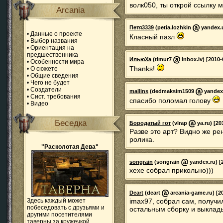
волк050, ты открой ссылку 
Arcania
Петя3339
(petia.lozhkin
yandex.u
•
Данные о проекте
Класный пазл
•
Выбор названия
•
Ориентация на
предшественника
ИльюХа
(timur7
inbox.lv) [2010-
•
Особенности мира
Thanks!
•
О сюжете
•
Общие сведения
•
Чего не будет
•
Создатели
mallins
(dedmaksim1509
yandex.
•
Сист. требования
спасибо поломал голову
•
Видео
Беседка
Бородатый гот
(vlrap
ya.ru) [20
Разве это арт? Видно же ре
ролика.
"Расколотая Дева"
songrain
(songrain
yandex.ru) [
хехе собрал прикольно)))
Deart
(deart
arcania-game.ru) [20
Здесь каждый может
imax97, собрал сам, получи
побеседовать с друзьями и
остальным сборку и выклад
другими посетителями
таверны за кружечкой