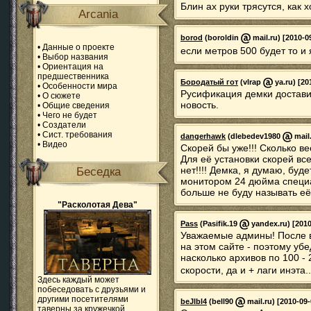
Блин ах руки трясутся, как 
Arcania
borod
(boroldin
mail.ru) [2010-0
•
Данные о проекте
если метров 500 будет то и
•
Выбор названия
•
Ориентация на
предшественника
Бородатый гот
(vlrap
ya.ru) [20
•
Особенности мира
Русификация демки доставил
•
О сюжете
новость.
•
Общие сведения
•
Чего не будет
•
Создатели
•
Сист. требования
dangerhawk
(dlebedev1980
mail.
•
Видео
Скорей бы уже!!! Сколько ве
Для её установки скорей все
нет!!!! Демка, я думаю, буд
Беседка
монитором 24 дюйма специал
больше не буду называть её
"Расколотая Дева"
Pass
(Pasifik.19
yandex.ru) [2010
Уважаемые админы! После в
на этом сайте - поэтому уб
насколько архивов по 100 - 
скорости, да и + лаги инэта
Здесь каждый может
побеседовать с друзьями и
другими посетителями
beJlbl4
(bell90
mail.ru) [2010-09-
таверны за кружечкой