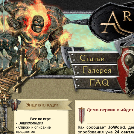
Энциклопедия
Демо-версия выйдет 
Все по игре...
•
Энциклопедия
Как сообщает
JoWood
, д
•
Списки и описание
предметов
опробования уже
24 сентя