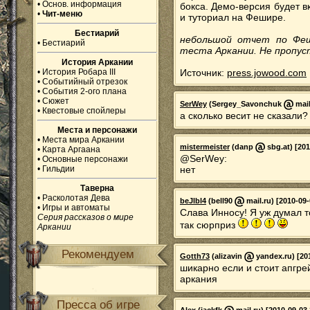
•
Основ. информация
бокса. Демо-версия будет в
•
Чит-меню
и туториал на Фешире.
Бестиарий
небольшой отчет по Феш
•
Бестиарий
теста Аркании. Не пропус
История Аркании
•
История Робара III
Источник:
press.jowood.com
•
Событийный отрезок
•
События 2-ого плана
•
Сюжет
SerWey
(Sergey_Savonchuk
mail
•
Квестовые спойлеры
а сколько весит не сказали?
Места и персонажи
•
Места мира Аркании
mistermeister
(danp
sbg.at) [201
•
Карта Аргаана
@SerWey:
•
Основные персонажи
•
Гильдии
нет
Таверна
•
Расколотая Дева
beJlbl4
(bell90
mail.ru) [2010-09-
•
Игры и автоматы
Слава Инносу! Я уж думал то
Серия рассказов о мире
так сюрприз
Аркании
Рекомендуем
Gotth73
(alizavin
yandex.ru) [20
шикарно если и стоит апгре
аркания
Пресса об игре