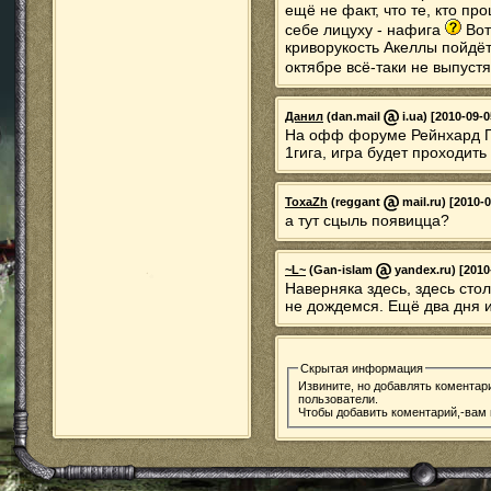
ещё не факт, что те, кто пр
себе лицуху - нафига
Вот
криворукость Акеллы пойдёт
октябре всё-таки не выпуст
Данил
(dan.mail
i.ua) [2010-09-0
На офф форуме Рейнхард По
1гига, игра будет проходит
ToxaZh
(reggant
mail.ru) [2010-0
а тут сцыль появицца?
~L~
(Gan-islam
yandex.ru) [2010
Наверняка здесь, здесь стол
не дождемся. Ещё два дня и
Скрытая информация
Извините, но добавлять коментар
пользователи.
Чтобы добавить коментарий,-вам