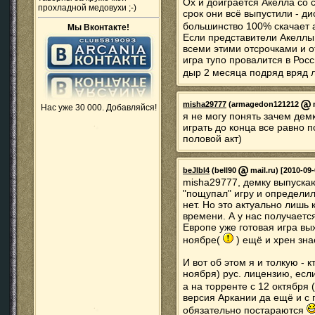
Ох и доиграется Акелла со 
прохладной медовухи ;-)
срок они всё выпустили - д
большинство 100% скачает а
Мы Вконтакте!
Если представители Акеллы 
всеми этими отсрочками и 
игра тупо провалится в Рос
дыр 2 месяца подряд вряд 
misha29777
(armagedon121212
m
Нас уже 30 000. Добавляйся!
я не могу понять зачем дем
играть до конца все равно 
половой акт)
beJlbl4
(bell90
mail.ru) [2010-09-
misha29777, демку выпуска
"пощупал" игру и определил,
нет. Но это актуально лишь 
времени. А у нас получаетс
Европе уже готовая игра вых
ноябре(
) ещё и хрен зна
И вот об этом я и толкую - 
ноября) рус. лицензию, есл
а на торренте с 12 октября
версия Аркании да ещё и с
обязательно постараются