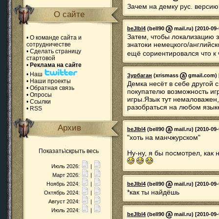
Зачем на демку рус. верси
О сайте
beJlbl4
(bell90
mail.ru) [2010-09-
Затем, чтобы локализацию з
•
О команде сайта и
знатоки немецкого/английск
сотрудничестве
•
Сделать страницу
ещё сориентировался что к
стартовой
•
Реклама на сайте
•
Наш
Зурбаган
(xrismass
gmail.com) [
•
Наши проекты
Демка несёт в себе другой
•
Обратная связь
покупателю возможность игр
•
Опросы
игры.Язык тут немаловажен
•
Ссылки
разобраться на любом языке
•
RSS
Архив
beJlbl4
(bell90
mail.ru) [2010-09-
"хоть на манчжурском"
Показать\скрыть весь
Ну-ну, я бы посмотрел, как
Июль 2026:
|
Март 2026:
|
Ноябрь 2024:
|
beJlbl4
(bell90
mail.ru) [2010-09-
*как ты найдёшь
Октябрь 2024:
|
Август 2024:
|
Июль 2024:
|
beJlbl4
(bell90
mail.ru) [2010-09-