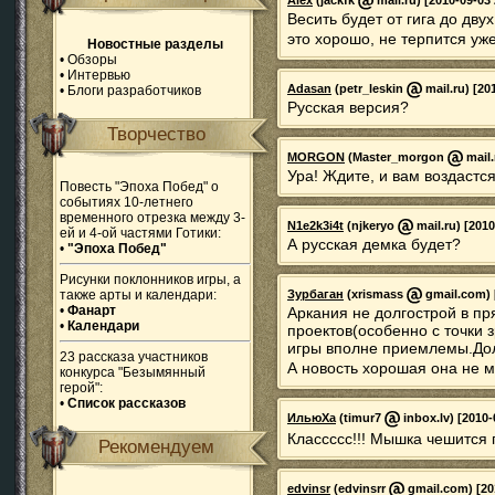
Alex
(jackfk
mail.ru) [2010-09-03 
Весить будет от гига до двух
это хорошо, не терпится уж
Новостные разделы
•
Обзоры
•
Интервью
Adasan
(petr_leskin
mail.ru) [20
•
Блоги разработчиков
Русская версия?
Творчество
MORGON
(Master_morgon
mail.
Ура! Ждите, и вам воздастся.
Повесть "Эпоха Побед" о
событиях 10-летнего
временного отрезка между 3-
N1e2k3i4t
(njkeryo
mail.ru) [2010
ей и 4-ой частями Готики:
А русская демка будет?
•
"Эпоха Побед"
Рисунки поклонников игры, а
также арты и календари:
Зурбаган
(xrismass
gmail.com) [
•
Фанарт
Аркания не долгострой в пр
•
Календари
проектов(особенно с точки 
игры вполне приемлемы.Дол
23 рассказа участников
А новость хорошая она не м
конкурса "Безымянный
герой":
•
Список рассказов
ИльюХа
(timur7
inbox.lv) [2010-
Классссс!!! Мышка чешится 
Рекомендуем
edvinsr
(edvinsrr
gmail.com) [20