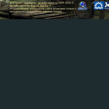
Все права защищены,
arcania-game.ru
2009-
2026 ©
Дизайн сайта by
Ksandr Warfire
©
Использование материалов сайта возможно только с
письменного разрешения администрации.