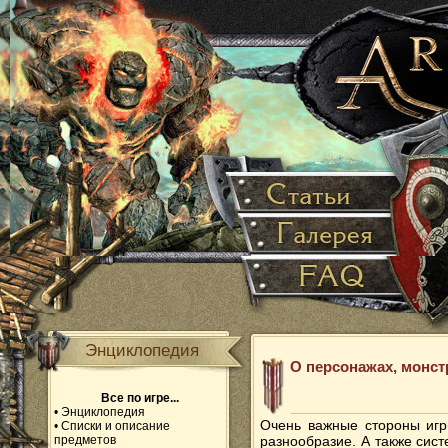
Энциклопедия
О персонажах, монст
Все по игре...
•
Энциклопедия
Очень важные стороны игр
•
Списки и описание
предметов
разнообразие. А также сис