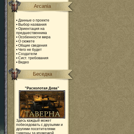
Arcania
•
Данные о проекте
•
Выбор названия
•
Ориентация на
предшественника
•
Особенности мира
•
О сюжете
•
Общие сведения
•
Чего не будет
•
Создатели
•
Сист. требования
•
Видео
Беседка
"Расколотая Дева"
Здесь каждый может
побеседовать с друзьями и
другими посетителями
таверны за кружечкой