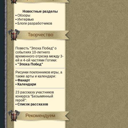
Новостные разделы
•
Обзоры
•
Интервью
•
Блоги разработчиков
Творчество
Повесть "Эпоха Побед" о
событиях 10-летнего
временного отрезка между 3-
ей и 4-ой частями Готики:
•
"Эпоха Побед"
Рисунки поклонников игры, а
также арты и календари:
•
Фанарт
•
Календари
23 рассказа участников
конкурса "Безымянный
герой":
•
Список рассказов
Рекомендуем