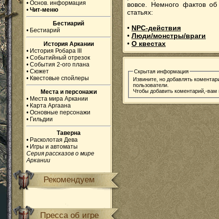
•
Основ. информация
вовсе. Немного фактов об
•
Чит-меню
статьях:
Бестиарий
•
NPC-действия
•
Бестиарий
•
Люди/монстры/враги
•
О квестах
История Аркании
•
История Робара III
•
Событийный отрезок
•
События 2-ого плана
•
Сюжет
Скрытая информация
•
Квестовые спойлеры
Извините, но добавлять коментар
пользователи.
Чтобы добавить коментарий,-вам
Места и персонажи
•
Места мира Аркании
•
Карта Аргаана
•
Основные персонажи
•
Гильдии
Таверна
•
Расколотая Дева
•
Игры и автоматы
Серия рассказов о мире
Аркании
Рекомендуем
Пресса об игре