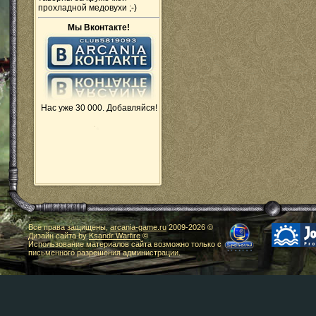
прохладной медовухи ;-)
Мы Вконтакте!
Нас уже 30 000. Добавляйся!
Все права защищены,
arcania-game.ru
2009-
2026 ©
Дизайн сайта by
Ksandr Warfire
©
Использование материалов сайта возможно только с
письменного разрешения администрации.