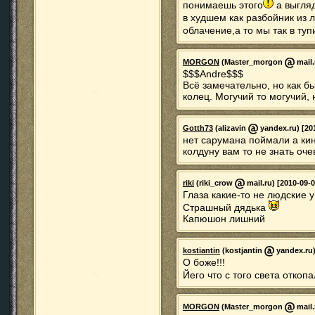
понимаешь этого
а выгляд
в худшем как разбойник из 
облачение,а то мы так в ту
MORGON
(Master_morgon
mail.
$$$Andre$$$
Всё замечательно, но как б
колец. Могучий то могучий, 
Gotth73
(alizavin
yandex.ru) [20
нет сарумана поймали а ки
колдуну вам то не знать оче
riki
(riki_crow
mail.ru) [2010-09-0
Глаза какие-то не людские у
Страшный дядька
Капюшон лишний
kostiantin
(kostjantin
yandex.ru)
О боже!!!
Йего что с того света откоп
MORGON
(Master_morgon
mail.