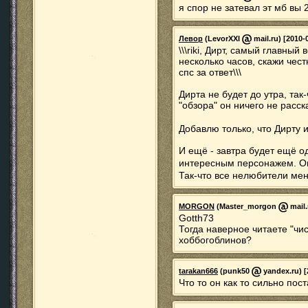
я спор не затевал эт мб вы
Левор
(LevorXXI
mail.ru) [2010-
\\\riki, Дирт, самый главный 
несколько часов, скажи чест
спс за ответ\\\
Дирта не будет до утра, так
"обзора" он ничего не расск
Добавлю только, что Дирту 
И ещё - завтра будет ещё о
интересным персонажем. Оп
Так-что все нелюбители мен
MORGON
(Master_morgon
mail.
Gotth73
Тогда наверное читаете "чи
хоббогоблинов?
tarakan666
(punk50
yandex.ru) [
Что то он как то сильно пост