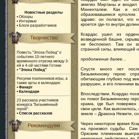
землях Миртаны и входил 
Миненталем. Как и ост
Новостные разделы
образовавшимся куполом.
•
Обзоры
здраво: он полагал, что 
•
Интервью
кроется где-то внутри долины
•
Блоги разработчиков
Ксардас ушел из орден
Творчество
возведенной башне, скрывш
не беспокоил. Там он з
странной силы, влияющей на
Повесть "Эпоха Побед" о
событиях 10-летнего
продолжение далее...
временного отрезка между 3-
ей и 4-ой частями Готики:
Спустя много лет посл
•
"Эпоха Побед"
Безымянному герою спр
Рисунки поклонников игры, а
обитающим глубоко под зем
также арты и календари:
разрушен, и его пленники в
•
Фанарт
•
Календари
Впоследствии, Ксардас посе
он помог Безымянному геро
23 рассказа участников
храма, где был повержен
конкурса "Безымянный
свои цели. Как выяснилось,
герой":
•
Список рассказов
земле – Дракона Нежити, с
Через некоторое время Кса
Рекомендуем
на произвол судьбы. Сам 
Оркским племенам выигра
некромант действовал во 