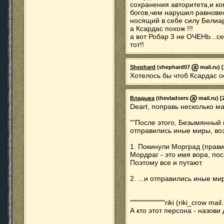
сохранения авторитета,и ко
богов,чем нарушил равновес
носящий в себе силу Белиар
а Ксардас похож !!!
а вот Робар 3 не ОЧЕНЬ...се
тот!!
Shephard
(shephard07
mail.ru) 
Хотелось бы чтоб Ксардас 
Владыка
(thevladsers
mail.ru) [
Deart, поправь несколько м
""После этого, Безымянный 
отправились иные миры, во
1. Покинули Морград (прави
Мордраг - это имя вора, по
Поэтому все и путают.
2. ...и отправились иные ми
""""""""""""""riki (riki_crow ma
А кто этот персона - назови дл