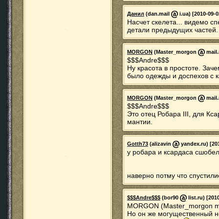
Данил
(dan.mail
i.ua) [2010-09-0
Насчет скелета... видемо 
детали предыдущих частей.
MORGON
(Master_morgon
mail.
$$$Andre$$$
Ну красота в простоте. Заче
было одежды и доспехов с 
MORGON
(Master_morgon
mail.
$$$Andre$$$
Это отец Робара III, для Кс
мантии.
Gotth73
(alizavin
yandex.ru) [20
у робара и ксардаса сшобе
наверно потму что спустилис
$$$Andre$$$
(bor90
list.ru) [201
MORGON (Master_morgon mail
Но он же могущественный н