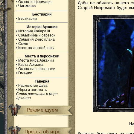
•
Основ. информация
Дабы не обижать нашего ст
•
Чит-меню
Старый Некромант будет вы
Бестиарий
•
Бестиарий
История Аркании
•
История Робара III
•
Событийный отрезок
•
События 2-ого плана
•
Сюжет
•
Квестовые спойлеры
Места и персонажи
•
Места мира Аркании
•
Карта Аргаана
•
Основные персонажи
•
Гильдии
Таверна
•
Расколотая Дева
•
Игры и автоматы
Серия рассказов о мире
Аркании
Рекомендуем
Не
Пресса об игре
Ксардас был один из сам