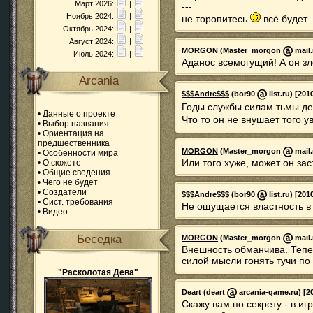
Март 2026:
|
---
Ноябрь 2024:
|
не торопитесь
всё будет
Октябрь 2024:
|
Август 2024:
|
MORGON
(Master_morgon
mail.
Июль 2024:
|
Аданос всемогущий! А он зл
Arcania
$$$Andre$$$
(bor90
list.ru) [201
Годы службы силам тьмы де
•
Данные о проекте
Что то он не внушает того 
•
Выбор названия
•
Ориентация на
предшественника
MORGON
(Master_morgon
mail.
•
Особенности мира
Или того хуже, может он заст
•
О сюжете
•
Общие сведения
•
Чего не будет
•
Создатели
$$$Andre$$$
(bor90
list.ru) [201
•
Сист. требования
Не ощущается властность в
•
Видео
Беседка
MORGON
(Master_morgon
mail.
Внешность обманчива. Тепер
силой мысли гонять тучи по 
"Расколотая Дева"
Deart
(deart
arcania-game.ru) [20
Скажу вам по секрету - в и