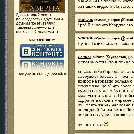
знакомый из прошлых частей
из наших видео я обязатель
Здесь каждый может
побеседовать с друзьями и
MORGON
(Master_morgon
mail.
другими посетителями
Ура! Я знал что Ксардас его 
таверны за кружечкой
прохладной медовухи ;-)
MORGON
(Master_morgon
mail.
Мы Вконтакте!
Ну, в 3 Готике скелет тоже б
Gotth73
(alizavin
yandex.ru) [20
к словцу о том что я понял о
до создания барьера он ост
Нас уже 30 000. Добавляйся!
сооружает барьер от посяга
возрос на гораздо большую
сказал в конце г2 что после
думаю всем ясно был тот ж
смог усыпить его в г1) что
одурачить орков в миртане 
их...опять же как написано 
последней битвы-битв с бог
влияни на души всех живых
вот както так