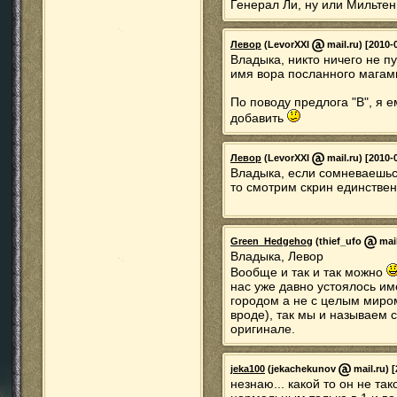
Генерал Ли, ну или Мильтен
Левор
(LevorXXI
mail.ru) [2010-
Владыка, никто ничего не п
имя вора посланного магам
По поводу предлога "В", я 
добавить
Левор
(LevorXXI
mail.ru) [2010-
Владыка, если сомневаешьс
то смотрим скрин единствен
Green_Hedgehog
(thief_ufo
mail
Владыка, Левор
Вообще и так и так можно
нас уже давно устоялось им
городом а не с целым миром
вроде), так мы и называем с
оригинале.
jeka100
(jekachekunov
mail.ru) 
незнаю... какой то он не та