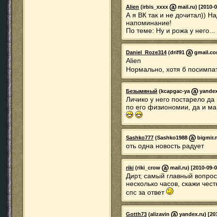
Alien
(irbis_xxxx
mail.ru) [2010-0
А я ВК так и не дочитал)) На
напоминание!
По теме: Ну и рожа у него..
Daniel_Roze314
(drif91
gmail.com
Alien
Нормально, хотя б посимпа
Безымяный
(kcapgac-ya
yandex.
Личико у него постарело да 
по его физиономии, да и ма
Sashko777
(Sashko1988
bigmir.n
оть одна новость радует
riki
(riki_crow
mail.ru) [2010-09-0
Дирт, самый главный вопрос 
несколько часов, скажи чест
спс за ответ
Gotth73
(alizavin
yandex.ru) [201