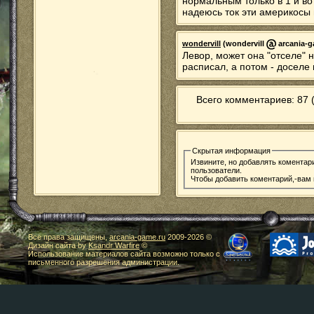
нормальным только в 1 и во
надеюсь ток эти америкосы 
wondervill
(wondervill
arcania-g
Левор, может она "отселе" н
расписал, а потом - доселе
Всего комментариев: 87 
Скрытая информация
Извините, но добавлять коментар
пользователи.
Чтобы добавить коментарий,-вам
Все права защищены,
arcania-game.ru
2009-
2026 ©
Дизайн сайта by
Ksandr Warfire
©
Использование материалов сайта возможно только с
письменного разрешения администрации.