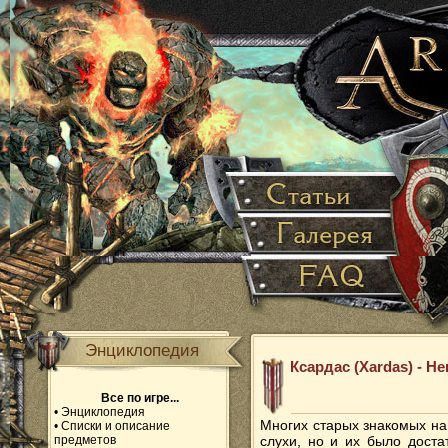
Энциклопедия
Ксардас (Xardas) - Не
Все по игре...
•
Энциклопедия
Многих старых знакомых на
•
Списки и описание
предметов
слухи, но и их было доста