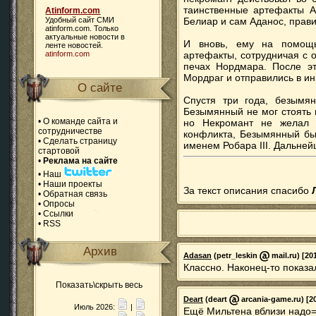
таинственные артефакты А
Atinform.com
Удобный сайт СМИ
Белиар и сам Аданос, прави
atinform.com
. Только
актуальные новости в
И вновь, ему на помощ
ленте новостей.
atinform.com
артефакты, сотрудничая с 
печах Нордмара. После эт
Мордраг и отправились в и
О сайте
Спустя три года, безымян
Безымянный не мог стоять 
•
О команде сайта и
но Некромант не желал 
сотрудничестве
конфликта, Безымянный бы
•
Сделать страницу
именем Робара III. Дальней
стартовой
•
Реклама на сайте
•
Наш
•
Наши проекты
За текст описания спасибо
•
Обратная связь
•
Опросы
•
Ссылки
•
RSS
Архив
Adasan
(petr_leskin
mail.ru) [20
Классно. Наконец-то показа
Показать\скрыть весь
Deart
(deart
arcania-game.ru) [20
Июль 2026:
|
Ещё Мильтена вблизи надо=