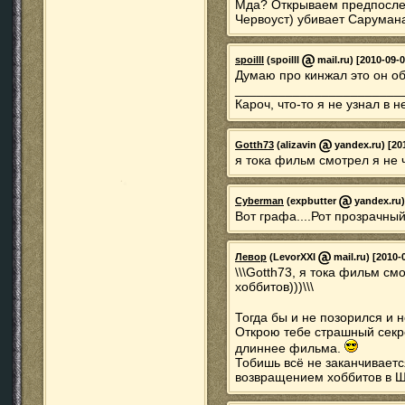
Мда? Открываем предпослед
Червоуст) убивает Сарумана
spoilll
(spoilll
mail.ru) [2010-09-0
Думаю про кинжал это он о
_______________________
Кароч, что-то я не узнал в 
Gotth73
(alizavin
yandex.ru) [20
я тока фильм смотрел я не 
Cyberman
(expbutter
yandex.ru)
Вот графа....Рот прозрачный
Левор
(LevorXXI
mail.ru) [2010-
\\\Gotth73, я тока фильм см
хоббитов)))\\\
Тогда бы и не позорился и н
Открою тебе страшный секре
длиннее фильма.
Тобишь всё не заканчивает
возвращением хоббитов в Ш