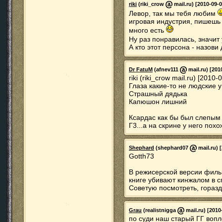
riki
(riki_crow
mail.ru) [2010-09-0
Левор, так мы тебя любим
игровая индустрия, пишешь 
много есть
Ну раз понравилась, значит
А кто этот персона - назови 
Dr FatuM
(afnev111
mail.ru) [201
riki (riki_crow mail.ru) [2010
Глаза какие-то не людские у
Страшный дядька
Капюшон лишний
Ксардас как бы был слепым
Г3...а на скрине у него пох
Shephard
(shephard07
mail.ru) 
Gotth73
В режисерской версии филь
книге убивают кинжалом в с
Советую посмотреть, гораз
Grau
(realistnigga
mail.ru) [2010
по суди наш старый ГГ воп