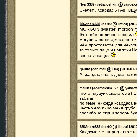
Петя3339
(petia.lozhkin
yandex.u
Скелет , Ксардас УРА!!! Ощ
$$$Andre$$$
(bor90
list.ru) [201
MORGON (Master_morgon mail
Это тебе он лично говорил
могущественнее,коварнее и 
нём простоватое для некро
то только лицо и наплечи.Н
впечатляющей
Данил
(dan.mail
i.ua) [2010-09-0
А Ксардас очень даже похож
mallins
(dedmaksim1509
yandex.
чтото ниуауих скелетов в Г1
забыть
по теме, никогда ксардаса н
честно его лицо меня грубо 
спасибо за скрин теперь буд
$$$Andre$$$
(bor90
list.ru) [201
Как думаете, народ - кто эт