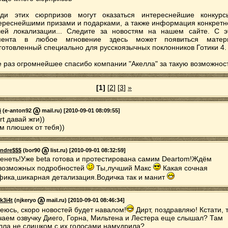
ди этих сюрпризов могут оказаться интереснейшие конкур
ереснейшими призами и подарками, а также информация конкретн
ей локализации... Следите за новостям на нашем сайте. С э
мента в любое мгновение здесь может появиться матери
готовленный специально для русскоязычных поклонников Готики 4.
 раз огромнейшее спасибо компании "Акелла" за такую возможност
[1]
[
2
] [
3
]
»
i
(e-anton92
mail.ru) [2010-09-01 08:09:55]
rt давай жги))
м плюшек от тебя))
ndre$$$
(bor90
list.ru) [2010-09-01 08:32:59]
енеть!Уже beta готова и протестирована самим Deartom!Ждём
возможных подробностей
Ты,лучший Макс
Какая сочная
фика,шикарная детализация.Водичка так и манит
k3i4t
(njkeryo
mail.ru) [2010-09-01 08:46:34]
еюсь, скоро новостей будет навалом!
Дирт, поздравляю! Кстати, 
чаем озвучку Диего, Горна, Мильтена и Лестера еще слышал? Там
лла не слишком с их голосами намудрила?