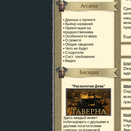
Arcania
Сре
инт
наш
•
Данные о проекте
мо
•
Выбор названия
при
•
Ориентация на
предшественника
•
Особенности мира
Еще
•
О сюжете
•
Общие сведения
•
Чего не будет
•
Создатели
•
Сист. требования
•
Видео
Grizl
Dea
Беседка
ждё
"Расколотая Дева"
$$$A
Охр
все
гра
N1e2
Здесь каждый может
Над
побеседовать с друзьями и
слу
другими посетителями
Аке
таверны за кружечкой