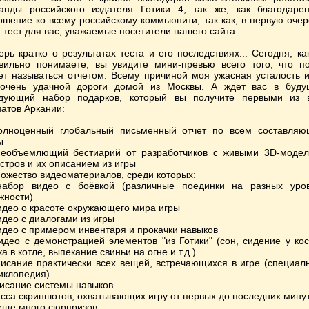
анды российского издателя Готики 4, так же, как благодаре
ошение ко всему российскому коммьюнити, так как, в первую очер
т тест для вас, уважаемые посетители нашего сайта.
ерь кратко о результатах теста и его последствиях... Сегодня, ка
вильно понимаете, вы увидите мини-превью всего того, что п
ет называться отчетом. Всему причиной моя ужасная усталость и
очень удачной дороги домой из Москвы. А ждет вас в буд
дующий набор подарков, который вы получите первыми из 
атов Аркании:
олноценный глобальный письменный отчет по всем составля
ы
сеобъемлющий бестиарий от разработчиков с живыми 3D-моде
стров и их описанием из игры
ножество видеоматериалов, среди которых:
набор видео с боёвкой (различные поединки на разных уро
жности)
видео о красоте окружающего мира игры
видео с диалогами из игры
видео с примером инвентаря и прокачки навыков
видео с демонстрацией элементов "из Готики" (сон, сидение у кос
ка в котле, выпекание свиньи на огне и т.д.)
писание практически всех вещей, встречающихся в игре (специал
иклопедия)
писание системы навыков
асса скриншотов, охватывающих игру от первых до последних мину
 еще много сюрпризов