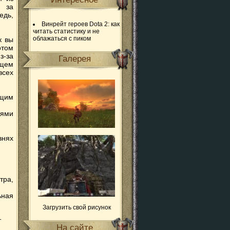
н за
едь,
Винрейт героев Dota 2: как
читать статистику и не
облажаться с пиком
к вы
отом
з-за
Галерея
ущем
всех
ющим
лями
внях
тра,
ьная
Загрузить свой рисунок
т
На сайте