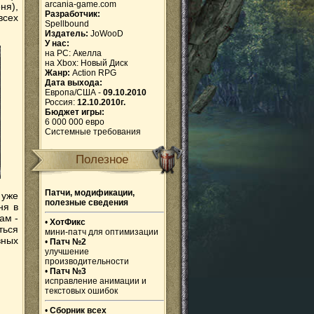
arcania-game.com
ня),
Разработчик:
всех
Spellbound
Издатель:
JoWooD
У нас:
на PC:
Акелла
на Xbox:
Новый Диск
Жанр:
Action RPG
Дата выхода:
Европа/США -
09.10.2010
Россия:
12.10.2010г.
Бюджет игры:
6 000 000 евро
Системные требования
Полезное
Патчи, модификации,
 уже
полезные сведения
ня в
ам -
•
ХотФикс
ться
мини-патч для оптимизации
ных
•
Патч №2
улучшение
производительности
•
Патч №3
исправление анимации и
текстовых ошибок
•
Сборник всех