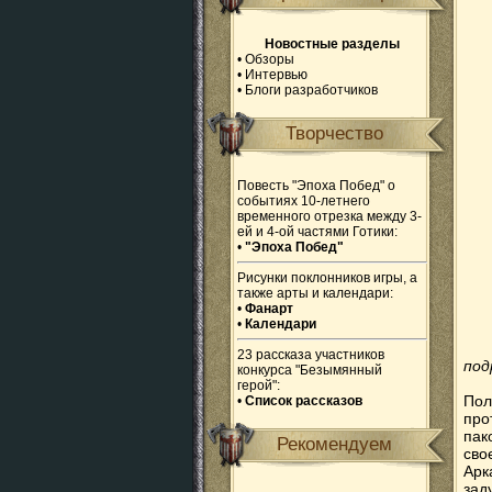
Новостные разделы
•
Обзоры
•
Интервью
•
Блоги разработчиков
Творчество
Повесть "Эпоха Побед" о
событиях 10-летнего
временного отрезка между 3-
ей и 4-ой частями Готики:
•
"Эпоха Побед"
Рисунки поклонников игры, а
также арты и календари:
•
Фанарт
•
Календари
23 рассказа участников
под
конкурса "Безымянный
герой":
Пол
•
Список рассказов
про
пак
Рекомендуем
сво
Арк
зад