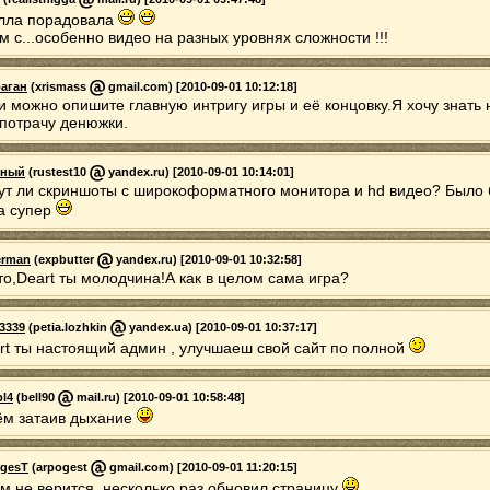
лла порадовала
м с...особенно видео на разных уровнях сложности !!!
аган
(xrismass
gmail.com) [2010-09-01 10:12:18]
и можно опишите главную интригу игры и её концовку.Я хочу знать 
 потрачу денюжки.
ёный
(rustest10
yandex.ru) [2010-09-01 10:14:01]
ут ли скриншоты с широкоформатного монитора и hd видео? Было
а супер
erman
(expbutter
yandex.ru) [2010-09-01 10:32:58]
то,Deart ты молодчина!А как в целом сама игра?
3339
(petia.lozhkin
yandex.ua) [2010-09-01 10:37:17]
rt ты настоящий админ , улучшаеш свой сайт по полной
bl4
(bell90
mail.ru) [2010-09-01 10:58:48]
м затаив дыхание
gesT
(arpogest
gmail.com) [2010-09-01 11:20:15]
м не верится, несколько раз обновил страницу