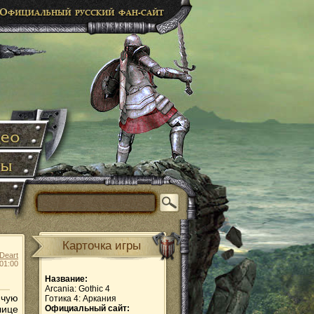
Карточка игры
Deart
01:00
Название:
Arcania: Gothic 4
ячую
Готика 4: Аркания
лице
Официальный сайт: