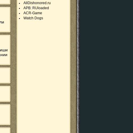
AllDishonored.ru
APB: RUloaded
ACR-Game
Watch Dogs
ли
пиши
ании