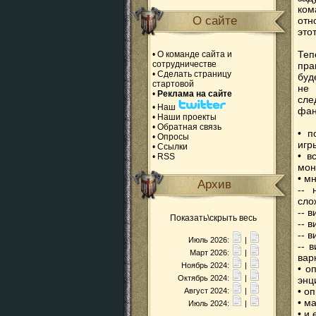
ком
О сайте
отн
это
Теп
•
О команде сайта и
сотрудничестве
пра
•
Сделать страницу
буд
стартовой
не 
•
Реклама на сайте
сле
•
Наш
фан
•
Наши проекты
•
Обратная связь
• п
•
Опросы
игр
•
Ссылки
• в
•
RSS
мон
• м
Архив
-- 
сло
-- 
Показать\скрыть весь
-- 
-- 
Июль 2026:
|
-- 
Март 2026:
|
вар
Ноябрь 2024:
|
• о
Октябрь 2024:
|
энц
• о
Август 2024:
|
• м
Июль 2024:
|
• и