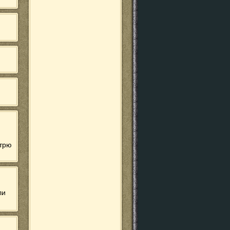
отрю
ли