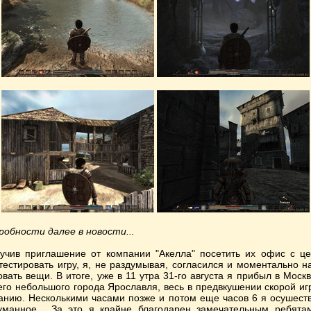
робности далее в новости...
учив приглашение от компании "Акелла" посетить их офис с ц
тестировать игру, я, не раздумывая, согласился и моментально н
овать вещи. В итоге, уже в 11 утра 31-го августа я прибыл в Москв
его небольшого города Ярославля, весь в предвкушении скорой иг
анию. Несколькими часами позже и потом еще часов 6 я осушест
уманное... За это я крайне благодарен замечательным ребята