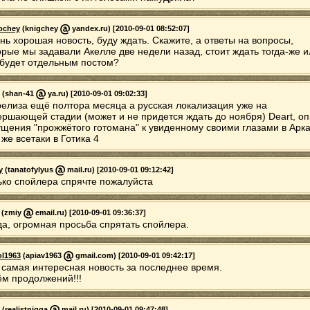
ochey
(knigchey
yandex.ru) [2010-09-01 08:52:07]
нь хорошая новость, буду ждать. Скажите, а ответы на вопросы,
орые мы задавали Акелле две недели назад, стоит ждать тогда-же и
 будет отдельным постом?
(shan-41
ya.ru) [2010-09-01 09:02:33]
релиза ещё полтора месяца а русская локализация уже на
ершающей стадии (может и не придется ждать до ноября) Deart, о
щения "прожжётого готомана" к увиденному своими глазами в Арк
 же всетаки в Готика 4
y
(tanatofylyus
mail.ru) [2010-09-01 09:12:42]
ько спойлера спрячте пожалуйста
(zmiy
email.ru) [2010-09-01 09:36:37]
да, огромная просьба спрятать спойлера.
ol1963
(apiav1963
gmail.com) [2010-09-01 09:42:17]
 самая интересная новость за последнее время.
м продолжений!!!
(realistnigga
mail.ru) [2010-09-01 09:47:48]