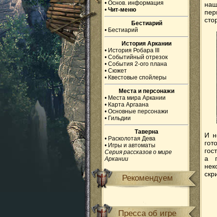
•
Основ. информация
наш
•
Чит-меню
пер
сто
Бестиарий
•
Бестиарий
История Аркании
•
История Робара III
•
Событийный отрезок
•
События 2-ого плана
•
Сюжет
•
Квестовые спойлеры
Места и персонажи
•
Места мира Аркании
•
Карта Аргаана
•
Основные персонажи
•
Гильдии
Таверна
И н
•
Расколотая Дева
гот
•
Игры и автоматы
гос
Серия рассказов о мире
а п
Аркании
не
скр
Рекомендуем
Пресса об игре