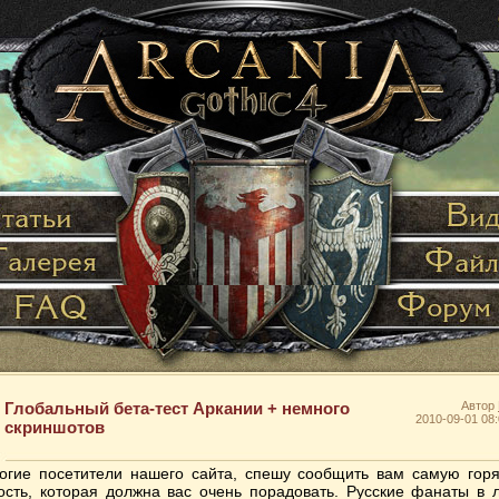
Глобальный бета-тест Аркании + немного
Автор
2010-09-01 08:
скриншотов
огие посетители нашего сайта, спешу сообщить вам самую гор
ость, которая должна вас очень порадовать. Русские фанаты в 