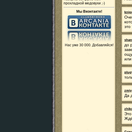
прохладной медовухи ;-)
Мы Вконтакте!
knig
Оче
кот
это
shan
до 
Нас уже 30 000. Добавляйся!
зав
ощу
или
plug
тол
zmiy
Да 
zhik
Это
Ждё
Grau