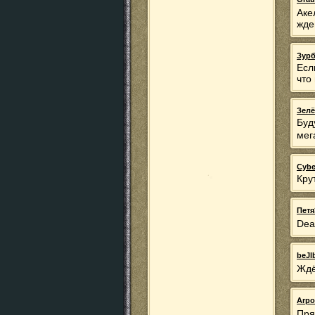
Аке
жде
Зурб
Есл
что
Зел
Буд
мег
Cyb
Кру
Петя
Dea
beJl
Ждё
Arpo
Пря