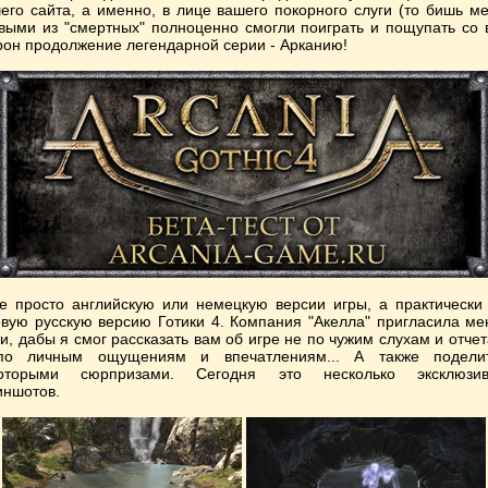
его сайта, а именно, в лице вашего покорного слуги (то бишь ме
выми из "смертных" полноценно смогли поиграть и пощупать со 
рон продолжение легендарной серии - Арканию!
е просто английскую или немецкую версии игры, а практически
овую русскую версию Готики 4. Компания "Акелла" пригласила ме
ти, дабы я смог рассказать вам об игре не по чужим слухам и отчет
о личным ощущениям и впечатлениям... А также подели
которыми сюрпризами. Сегодня это несколько эксклюзив
иншотов.