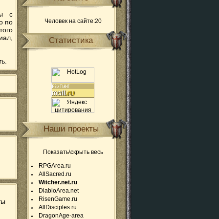
сы с
Человек на сайте:20
о по
того
ал,
Статистика
ь.
Наши проекты
Показать\скрыть весь
RPGArea.ru
AllSacred.ru
Witcher.net.ru
DiabloArea.net
RisenGame.ru
ты
AllDisciples.ru
DragonAge-area