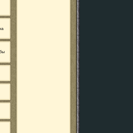
на
 бы