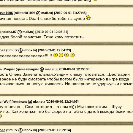
tasid1996
(nikitasid1996
mail.ru) [2010-09-01 11:27:48]
ичная новость Deart спасибо тебе ты супер
(soloha.07
mail.ru) [2010-09-01 12:03:21]
идую белой завистью. Тоже хочу потестить.
юХа
(timur7
inbox.lv) [2010-09-01 12:04:23]
еееееееееееееееееее!!!!!!
m_Magyar
(gamesmagyar
mail.ru) [2010-09-01 12:22:08]
ость Очень Замечательная.Увидим к чему готовиться....Бестиарий
ерное не буду смотреть чтобы потом было интересно в игре когда
алкиваешься на новую живность..Но наверное не удиржусь и посм
onWolf
(rembrant
ukr.net) [2010-09-01 12:24:06]
ну конечно .,.Сам потестил... а нам =))) Мы тоже хотим... Шучу
ечно...Как хочиться что бы скорее на табло с датой выхода были но
юХа
(timur7
inbox.lv) [2010-09-01 12:29:14]