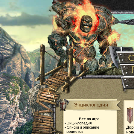
Энциклопедия
Все по игре...
•
Энциклопедия
Дор
•
Списки и описание
предметов
нов