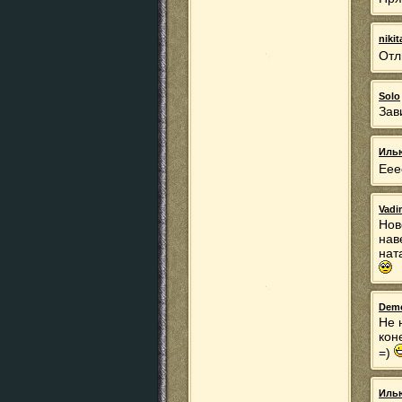
niki
Отл
Solo
Зав
Иль
Еее
Vadi
Нов
нав
нат
Dem
Не 
кон
=)
Иль