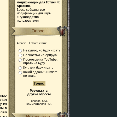
модификаций для Готики 4:
Аркания.
Здесь собраны все
модификации для игры.
•
Руководство
пользователя
Опрос
Arcania - Fall of Setarrif
Не куплю, но буду играть
Полностью игнорирую
Посмотрю на YouTube,
играть не буду
Куплю и буду играть
Какой аддон? Я ничего
не знаю.
Результаты
Другие опросы
елью
ачал
Голосов: 5330
у из
Комментариев : 55
ры в
влял
м из
Интересное